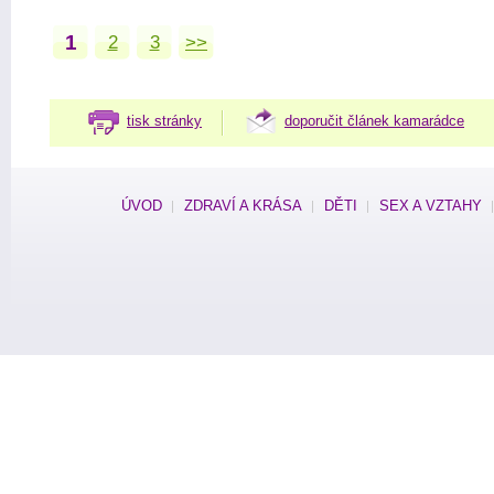
1
2
3
>>
tisk stránky
doporučit článek kamarádce
ÚVOD
ZDRAVÍ A KRÁSA
DĚTI
SEX A VZTAHY