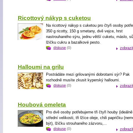
Ricottový nákyp s cuketou
Na ricottový nákyp s cuketou pro čtyři osoby pot
350 g ricotty, 150 g smetany, dvě vejce, hrst
nastrouhaného sýru, jednu větší cuketu, máslo, sůl
lžičku cukru a bazalkové pesto.
diskuse
(0)
zobrazi
Halloumi na grilu
Postrádáte mezi grilovanými dobrotami sýr? Pak
rozhodně musíte zkusit kyperský halloumi.
diskuse
(0)
zobrazi
Houbová omeleta
Pro dvě osoby potřebujeme tři čtyři houby (ideálně
střední velikosti, tři lžíce oleje, chili papričku (ne
být), lžičku strouhaného zázvoru,...
diskuse
(0)
zobrazi