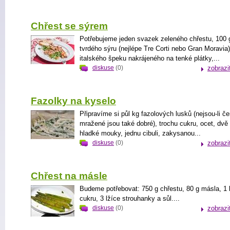
Chřest se sýrem
Potřebujeme jeden svazek zeleného chřestu, 100 
tvrdého sýru (nejlépe Tre Corti nebo Gran Moravia)
italského špeku nakrájeného na tenké plátky,...
diskuse
(0)
zobrazi
Fazolky na kyselo
Připravíme si půl kg fazolových lusků (nejsou-li če
mražené jsou také dobré), trochu cukru, ocet, dvě 
hladké mouky, jednu cibuli, zakysanou...
diskuse
(0)
zobrazi
Chřest na másle
Budeme potřebovat: 750 g chřestu, 80 g másla, 1
cukru, 3 lžíce strouhanky a sůl....
diskuse
(0)
zobrazi