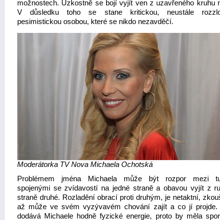
možnostech. Úzkostně se bojí vyjít ven z uzavřeného kruhu 
V důsledku toho se stane kritickou, neustále rozzlo
pesimistickou osobou, které se nikdo nezavděčí.
Moderátorka TV Nova Michaela Ochotská
Problémem jména Michaela může být rozpor mezi tu
spojenými se zvídavostí na jedné straně a obavou vyjít z ru
straně druhé. Rozladění obrací proti druhým, je netaktní, zko
až může ve svém vyzývavém chování zajít a co jí projde
dodává Michaele hodně fyzické energie, proto by měla spor