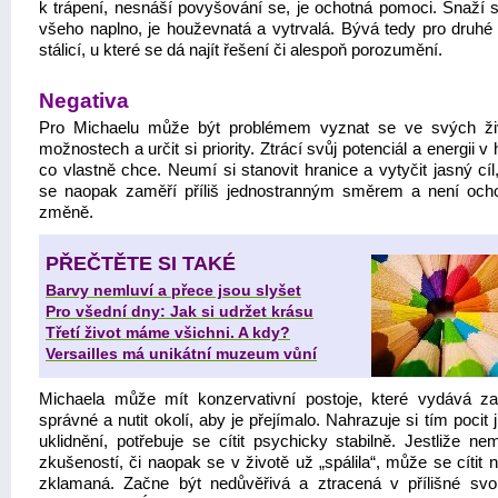
k trápení, nesnáší povyšování se, je ochotná pomoci. Snaží se
všeho naplno, je houževnatá a vytrvalá. Bývá tedy pro druhé 
stálicí, u které se dá najít řešení či alespoň porozumění.
Negativa
Pro Michaelu může být problémem vyznat se ve svých ži
možnostech a určit si priority. Ztrácí svůj potenciál a energii v 
co vlastně chce. Neumí si stanovit hranice a vytyčit jasný cí
se naopak zaměří příliš jednostranným směrem a není och
změně.
PŘEČTĚTE SI TAKÉ
Barvy nemluví a přece jsou slyšet
Pro všední dny: Jak si udržet krásu
Třetí život máme všichni. A kdy?
Versailles má unikátní muzeum vůní
Michaela může mít konzervativní postoje, které vydává za
správné a nutit okolí, aby je přejímalo. Nahrazuje si tím pocit j
uklidnění, potřebuje se cítit psychicky stabilně. Jestliže ne
zkušeností, či naopak se v životě už „spálila“, může se cítit n
zklamaná. Začne být nedůvěřivá a ztracená v přílišné sv