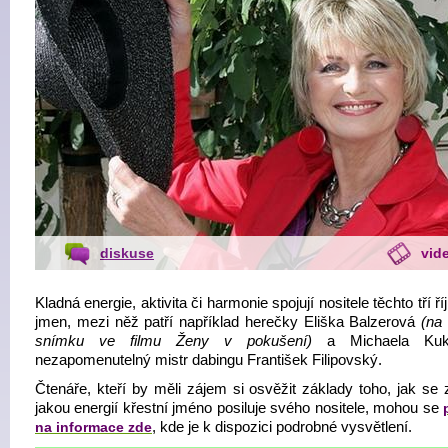
diskuse
vid
Kladná energie, aktivita či harmonie spojují nositele těchto tří ř
jmen, mezi něž patří například herečky Eliška Balzerová
(na 
snímku ve filmu Ženy v pokušení)
a Michaela Kuk
nezapomenutelný mistr dabingu František Filipovský.
Čtenáře, kteří by měli zájem si osvěžit základy toho, jak se z
jakou energií křestní jméno posiluje svého nositele, mohou se
na informace zde
, kde je k dispozici podrobné vysvětlení.