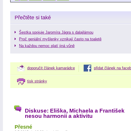
Přečtěte si také
Šestka spojuje Jaromíra Jágra s dalajlámou
Proč geniální myšlenky vznikají často na toaletě
Na každou nemoc platí jiná vůně
doporučit článek kamarádce
přidat článek na face
tisk stránky
Diskuse: Eliška, Michaela a František
nesou harmonii a aktivitu
Přesné