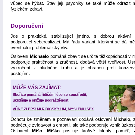
vůbec se hýbat. Stav její psychiky se také může odrazit n
fyzickém zdraví.
Doporučení
Jde o praktické, stabilizující jméno, s dobrou aktivní e
podporující seberealizaci. Má řadu variant, kterými se dá měn
eventuální problematický vliv.
Oslovení
Michaelo
pomáhá zbavit se určité těžkopádnosti v m
podporuje praktičnost a zručnost, dodává větší tvořivost. Us
vykročení z bludného kruhu a je obranou proti konzerv
postojům.
MŮŽE VÁS ZAJÍMAT:
Skořice pomáhá řidičům lépe se soustředit,
uklidňuje a snižuje podrážděnost.
VŮNĚ ZLEPŠUJÍ ŘIDIČSKÝ UM, MYŠLENÍ I SEX
Ochotu ke změnám a poznávání dodává oslovení
Michalo
, 
podněcuje zvídavost a empatii, ale také podporuje vznik úzkost
Oslovení
Míšo
,
Miško
posiluje tvořivé talenty, paměť, 