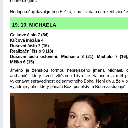
numerologem.
Nedoporučuji dávat jméno Eliška, jsou-li v datu narození víceče
19. 10. MICHAELA
Celkové číslo 7 (34)
Klíčová iniciála 4
Duševní číslo 7 (16)
Realizační číslo 9 (18)
Duševní číslo oslovení: Michaelo 3 (21), Michalo 7 (16)
Miško 6 (15)
Jméno je ženskou formou hebrejského jména Michael, c
archanděl, který svedl vítěznou bitvu se Satanem a měl p
vykonávat spravedlnost od samotného Boha. Není divu, že v p
vyjadřuje „toho, který přináší Boží poselství a Boha zastupuje“.