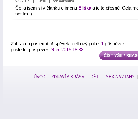
9.5.2015 | 18:38 | od:
Veronika
Četla jsem si v článku o jménu
Eliška
a je to přesné! Celá m
sestra :)
Zobrazen poslední příspěvek, celkový počet
1
příspěvek.
poslední příspěvek:
9. 5. 2015 18:38
ČÍST VŠE / REA
ÚVOD
ZDRAVÍ A KRÁSA
DĚTI
SEX A VZTAHY