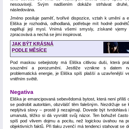
nesouvisejí. Svým nadšením dokáže strhávat druhé
následována.
Jméno posiluje paměť, tvořivé dispozice, vztah k umění a es
Eliška je rozhodná, odhodlaná, potřebuje mít hodně podnětů
naplňují její mysl. Vnímá všemi smysly, získané vjemy 
zpracovává a nechá se jimi inspirovat.
JAK BÝT KRÁSNÁ
PODLE MĚSÍCE
Pod maskou sebejistoty má Eliška citlivou duši, která pr
souznění a porozumění. Jestliže vznikne s datem na
problematická energie, je Eliška spíš plašší a uzavřenější 
vnitřním světě.
Negativa
Eliška je emancipovaná sebevědomá bytost, která není příliš 
se podrobit autoritám, obzvlášť těm falešným. Nezdržuje se kr
neplýtvá slovy – prostě ji nezajímají. Dovede být tvrdohlavá 
umanutá, těžko si dá vyvrátit svůj názor. Ten bohužel často
spíš pod vlivem dojmu a pocitu, než logickou úvahou na p
objektivních faktů. Při tlaku zvenčí má tendenci stahovat se 