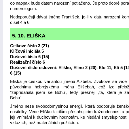
co naopak bude datem narození potlačeno. Je proto dobré porad
numerologem.
Nedoporučuji dávat jméno František, je-li v datu narození ko
čísel 4 a 6.
5. 10. ELIŠKA
Celkové číslo 3 (21)
Klíčová iniciála 5
Duševní číslo 6 (15)
Realizační číslo 6
Duševní číslo oslovení: Eliško, Elino 2 (20), Elo 11, Eli 5 (1
6 (15)
Eliška je českou variantou jména Alžběta. Zvukově se více
původnímu hebrejskému jménu Elíšebah, což lze přelož
"zapřísahala jsem se Bohu", tedy přesněji „ta, která je za
Bohu“.
Jméno nese svobodomyslnou energii, která podporuje žensk
nositelky. Vede Elišku k cílům přesahujícím každodennost a p
její vnímání k duchovním hodnotám, ke hledání smysluplnosti 
vztazích, než materiálních požitcích.