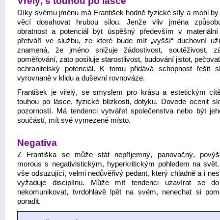
Vřelý, s touhou po lásce
Díky svému jménu má František hodně fyzické síly a mohl b
věcí dosahovat hrubou silou. Jenže vliv jména způsob
obratnost a potenciál být úspěšný především v materiální 
přetváří ve službu, ze které bude mít „vyšší“ duchovní uži
znamená, že jméno snižuje žádostivost, soutěživost, z
poměřování, zato posiluje starostlivost, budování jistot, pečova
ochranitelský potenciál. K tomu přidává schopnost řešit slo
vyrovnaně v klidu a duševní rovnováze.
František je vřelý, se smyslem pro krásu a estetickým cít
touhou po lásce, fyzické blízkosti, dotyku. Dovede ocenit s
pozorností. Má tendenci vytvářet společenstva nebo být jeho
součástí, mít své vymezené místo.
Negativa
Z Františka se může stát nepříjemný, panovačný, pový
morous s negativistickým, hyperkritickým pohledem na svět.
vše odsuzující, velmi nedůvěřivý pedant, který chladně a i ne
vyžaduje disciplínu. Může mít tendenci uzavírat se d
nekomunikovat, tvrdohlavě lpět na svém, nenechat si pom
poradit.