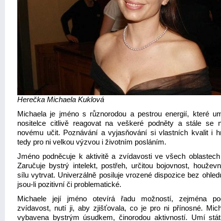
Herečka Michaela Kuklová
Michaela je jméno s různorodou a pestrou energií, které u
nositelce citlivě reagovat na veškeré podněty a stále se
novému učit. Poznávání a vyjasňování si vlastních kvalit i hr
tedy pro ni velkou výzvou i životním posláním.
Jméno podněcuje k aktivitě a zvídavosti ve všech oblastech 
Zaručuje bystrý intelekt, postřeh, určitou bojovnost, houževn
sílu vytrvat. Univerzálně posiluje vrozené dispozice bez ohled
jsou-li pozitivní či problematické.
Michaele její jméno otevírá řadu možností, zejména po
zvídavost, nutí ji, aby zjišťovala, co je pro ni přínosné. Mic
vybavena bystrým úsudkem, činorodou aktivností. Umí stá