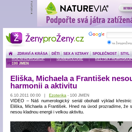
ŽenyproŽeny.cz
na ŽenyproŽeny
ZDRAVÍ A KRÁSA
DĚTI
SEX A VZTAHY
SPOLEČNOST
STYL
ROČNÍ HOROSKOP
NUMEROLOGIE
KELTSKÝ HOROSKOP
PENÍZE
100 JMEN
Eliška, Michaela a František neso
harmonii a aktivitu
6.10.2011 00:00 |
Ezoterika
100 JMEN
-
VIDEO – Náš numerologický seriál obohatil výklad křestní
Eliška, Michaela a František. Hned na úvod prozradíme, že 
nesou kladnou energii i velkou aktivitu.