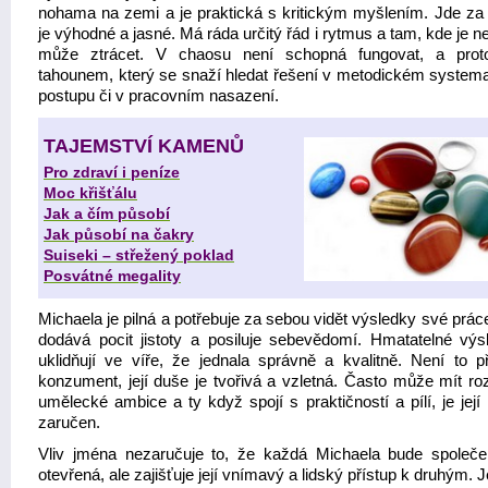
nohama na zemi a je praktická s kritickým myšlením. Jde za 
je výhodné a jasné. Má ráda určitý řád i rytmus a tam, kde je 
může ztrácet. V chaosu není schopná fungovat, a prot
tahounem, který se snaží hledat řešení v metodickém system
postupu či v pracovním nasazení.
TAJEMSTVÍ KAMENŮ
Pro zdraví i peníze
Moc křišťálu
Jak a čím působí
Jak působí na čakry
Suiseki – střežený poklad
Posvátné megality
Michaela je pilná a potřebuje za sebou vidět výsledky své práce
dodává pocit jistoty a posiluje sebevědomí. Hmatatelné výsl
uklidňují ve víře, že jednala správně a kvalitně. Není to p
konzument, její duše je tvořivá a vzletná. Často může mít ro
umělecké ambice a ty když spojí s praktičností a pílí, je jej
zaručen.
Vliv jména nezaručuje to, že každá Michaela bude společ
otevřená, ale zajišťuje její vnímavý a lidský přístup k druhým. Je