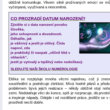
obtížně komunikuje. Vlivem silně prožívaných emocí se můž
vyčerpaná, využívaná a neoceněná.
CO PROZRADÍ DATUM NAROZENÍ?
Zjistěte si z data narození povahu
člověka,
jeho schopnosti a dovednosti.
Odhalíte, jak
je vášnivý a jestli je citlivý. Čísla
napoví, zda
je praktický či naopak „věčně létá v
oblacích“,
jestli je vytrvalý a trpělivý nebo nedočkavý.
SLEDUJTE NAŠI ŠKOLU NUMEROLOGIE
Eliška se rozptyluje mnoha věcmi najednou, což jí znes
soustředění a podněcuje zbrklost. Mívá hodně plánů a předst
problémem bývá jejich realizace – někdy obtížně stojí no
zemi. Nedotahuje věci do konce, spíš je rozpracuje, dá prvotn
a inspiruje nápady. Odejde i od rozdělané práce, jestliže se v
prostředí necítí dobře.