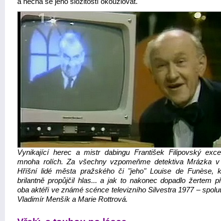
a nechá se jeho složitostí okouzlovat.
Vynikající herec a mistr dabingu František Filipovský exce
mnoha rolích. Za všechny vzpomeňme detektiva Mrázka v 
Hříšní lidé města pražského či "jeho" Louise de Funèse, 
brilantně propůjčil hlas... a jak to nakonec dopadlo žertem p
oba aktéři ve známé scénce televizního Silvestra 1977 – spolu
Vladimír Menšík a Marie Rottrová.