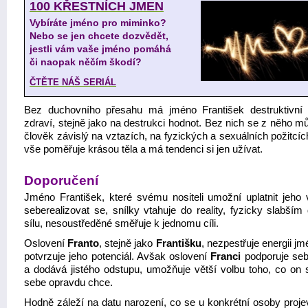
100 KŘESTNÍCH JMEN
Vybíráte jméno pro miminko?
Nebo se jen chcete dozvědět,
jestli vám vaše jméno pomáhá
či naopak něčím škodí?
ČTĚTE NÁŠ SERIÁL
Bez duchovního přesahu má jméno František destruktivní 
zdraví, stejně jako na destrukci hodnot. Bez nich se z něho m
člověk závislý na vztazích, na fyzických a sexuálních požitcíc
vše poměřuje krásou těla a má tendenci si jen užívat.
Doporučení
Jméno František, které svému nositeli umožní uplatnit jeho 
seberealizovat se, snílky vtahuje do reality, fyzicky slabším
sílu, nesoustředěné směřuje k jednomu cíli.
Oslovení
Franto
, stejně jako
Františku
, nezpestřuje energii jm
potvrzuje jeho potenciál. Avšak oslovení
Franci
podporuje sebe
a dodává jistého odstupu, umožňuje větší volbu toho, co on
sebe opravdu chce.
Hodně záleží na datu narození, co se u konkrétní osoby projev