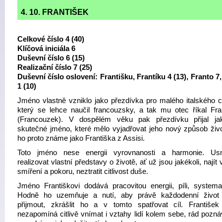
4. 10. FRANTIŠEK
Celkové číslo 4 (40)
Klíčová iniciála 6
Duševní číslo 6 (15)
Realizační číslo 7 (25)
Duševní číslo oslovení: Františku, Frantíku 4 (13), Franto 7,
1 (10)
Jméno vlastně vzniklo jako přezdívka pro malého italského c
který se lehce naučil francouzsky, a tak mu otec říkal Fr
(Francouzek). V dospělém věku pak přezdívku přijal j
skutečné jméno, které mělo vyjadřovat jeho nový způsob živ
ho proto známe jako Františka z Assisi.
Toto jméno nese energii vyrovnanosti a harmonie. Usn
realizovat vlastní představy o životě, ať už jsou jakékoli, najít 
smíření a pokoru, neztratit citlivost duše.
Jméno Františkovi dodává pracovitou energii, píli, systemat
Hodně ho uzemňuje a nutí, aby právě každodenní život
přijmout, zkrášlit ho a v tomto spatřovat cíl. František
nezapomíná citlivě vnímat i vztahy lidí kolem sebe, rád pozná