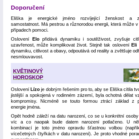
Doporučení
Eliška je energické jméno rozvíjející ženskost a z
samostatnost. Má pestrou a různorodou energii, která může 
případech pomoci.
Oslovení
Elo
přidává dynamiku i soutěživost, zvyšuje citl
uzavřenost, může komplikovat život. Stejně tak oslovení
Eli
dynamiku, citlivost a obavy, odpoutává od reality a zvětšuje od
nesmlouvavost.
KVĚTINOVÝ
HOROSKOP
Oslovení
Lízo
je dobrým řešením pro to, aby se Eliška cítila tvo
jistější a spokojená v rodinném zázemí, byla ochotná dělat v
kompromisy. Nicméně se touto formou ztrácí základ z 
energie jména.
Opět hodně záleží na datu narození, co se u konkrétní osoby 
víc a co naopak bude datem narození potlačeno. U něk
kombinací je toto jméno opravdu šťastnou volbou (napřík
vícečetných čtyřkách v datu narození). Je proto vhodné porad