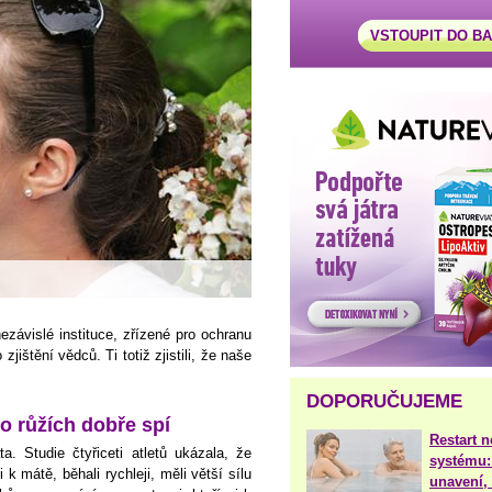
VSTOUPIT DO B
závislé instituce, zřízené pro ochranu
jištění vědců. Ti totiž zjistili, že naše
DOPORUČUJEME
po růžích dobře spí
Restart 
 Studie čtyřiceti atletů ukázala, že
systému:
 k mátě, běhali rychleji, měli větší sílu
unavení, 