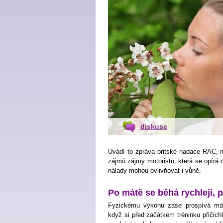
diskuse
Uvádí to zpráva britské nadace RAC, ne
zájmů zájmy motoristů, která se opírá o z
nálady mohou ovlivňovat i vůně.
Po mátě se běhá rychleji, 
Fyzickému výkonu zase prospívá máta.
když si před začátkem tréninku přičichli