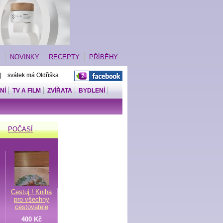
E
NOVINKY
RECEPTY
PŘÍBĚHY
 | svátek má Oldřiška
NÍ
TV A FILM
ZVÍŘATA
BYDLENÍ
POČASÍ
Cestuj ! Kniha
pro všechny
cestovatele
400 Kč