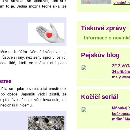
ků ve srovnání se sportovci, kteří si k
vlastně 
ím to je. Jedna možná teorie říká, že
Tiskové zprávy
Informace o novink
ňte se k růžím. Němečtí vědci zjistili,
Pejskův blog
 růžovější sny, než ženy spící v ložnici
pak lidé, kteří ve spánku cítí pach
ZE ŽIVO
34 příběh
malý west
stres
ila se i jako povzbuzující prostředek
po obědě. Japonští vědci zjistili, že
Kočičí seriál
 přestávek čichali vůni levandule, se
í nečichali k ničemu.
Mňoukajíc
kočkopes,
mrštní Mar