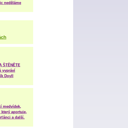
nic neděláme
ách
TA ŠTĚNĚTE
ů vypráví
ík Doyll
í medvídek,
 který aportuje,
ťánci a další.