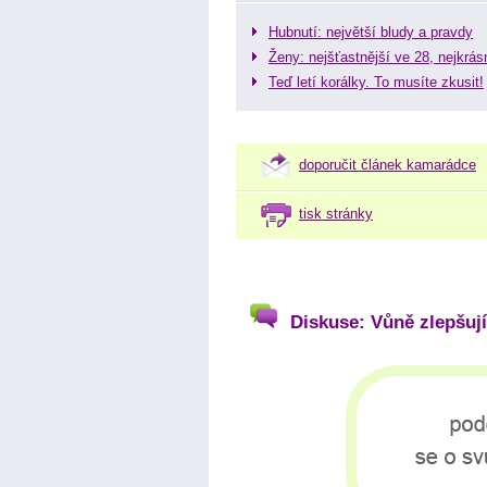
Hubnutí: největší bludy a pravdy
Ženy: nejšťastnější ve 28, nejkrás
Teď letí korálky. To musíte zkusit!
doporučit článek kamarádce
tisk stránky
Diskuse: Vůně zlepšují