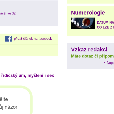
Numerologie
nější ve 32
DATUM NA
CO LZE Z
přidat článek na facebook
Vzkaz redakci
Máte dotaz či připom
Napi
 řidičský um, myšlení i sex