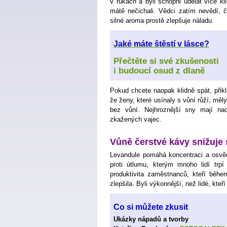
v rukách a byli schopni udělat více kli
mátě nečichali. Vědci zatím nevědí, č
silné aroma prostě zlepšuje náladu.
Jaké máte štěstí v lásce?
Přečtěte si své zkušenosti
i budoucí osud z dlaně
Pokud chcete naopak klidně spát, přiklo
že ženy, které usínaly s vůní růží, měly
bez vůní. Nejhroznější sny mají nao
zkažených vajec.
Vůně čerstvé kávy snižuje 
Levandule pomáhá koncentraci a osvědč
proti útlumu, kterým mnoho lidí trpí 
produktivita zaměstnanců, kteří během
zlepšila. Byli výkonnější, než lidé, kteř
Co si můžete zkusit
Ukázky nápadů a tvorby