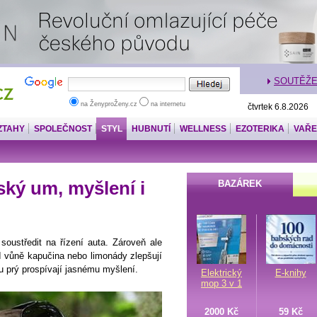
SOUTĚŽ
na ŽenyproŽeny.cz
na internetu
čtvrtek 6.8.2026
ZTAHY
SPOLEČNOST
STYL
HUBNUTÍ
WELLNESS
EZOTERIKA
VAŘE
ský um, myšlení i
BAZÁREK
oustředit na řízení auta. Zároveň ale
 I vůně kapučina nebo limonády zlepšují
u prý prospívají jasnému myšlení.
Elektrický
E-knihy
mop 3 v 1
2000 Kč
59 Kč