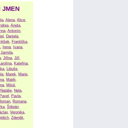
H JMEN
la
,
Alena
,
Alice
,
ndrea
,
Aneta
,
nna
,
Antonín
,
iel
,
Daniela
,
ntišek
,
Františka
,
a
,
Irena
,
Ivana
,
,
Jarmila
,
a
,
Jiřina
,
Jiří
,
arolína
,
Kateřina
,
nka
,
Libuše
,
la
,
Marek
,
Marie
,
ina
,
Matěj
,
ena
,
Miloš
,
,
Natálie
,
Nela
,
Pavel
,
Pavla
,
Roman
,
Romana
,
rka
,
Štěpán
,
áclav
,
Veronika
,
ojtěch
,
Zdeněk
,