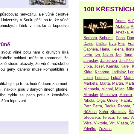
100 KŘESTNÍC
ůsobovat nervozitu, ale vůně čerstvé
 Univerzity v Soulu přišli na to, že vůně
Adam
,
Adé
hemických látek v mozku a kupodivu
Alžběta
,
A
Anežka
,
A
Barbora
,
Bohumil
,
Dana
,
Dan
David
,
Eliška
,
Eva
,
Filip
,
Fra
vůně
Gabriela
,
Hana
,
Helena
,
Ilon
svou: vůně potu nám o druhých říká
Iveta
,
Ivo
,
Jakub
,
Jan
,
Jana
ruhého pohlaví, může to znamenat, že
Jaroslav
,
Jaroslava
,
Jindřišk
zné studie ukázaly, že vůně mužského
Jitka
,
Josef
,
Kamila
,
Karel
,
K
jsou geny daného muže kompatibilní s
Klára
,
Kristýna
,
Ladislav
,
Le
Lucie
,
Ludmila
,
Lukáš
,
Marce
Markéta
,
Marta
,
Martin
,
Mart
itahuje, je to rozhodně dobré znamení.
Michaela
,
Michal
,
Milan
,
Mil
, nakolik jsou v daných dnech plodné.
Miroslav
,
Miroslava
,
Monika
ího cyklu se pach potu z ženského
Nikola
,
Olga
,
Ondřej
,
Patrik
,
užům lépe voní.
Petr
,
Petra
,
Radka
,
Renáta
,
Růžena
,
Soňa
,
Stanislav
,
Šá
Štěpánka
,
Tereza
,
Tomáš
,
V
Věra
,
Viktorie
,
Vít
,
Vlasta
,
V
Zdeňka
,
Zuzana
.