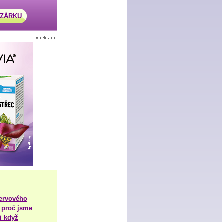
AZÁRKU
nervového
 proč jsme
i když