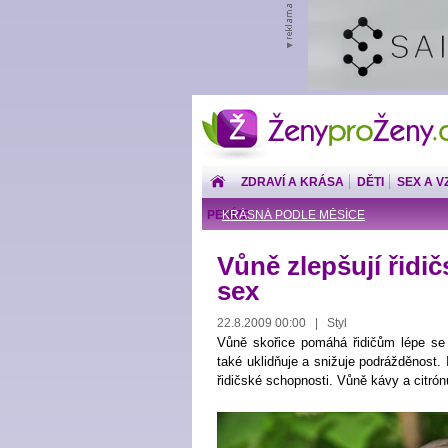
ŽenyproŽeny.cz
ZDRAVÍ A KRÁSA
DĚTI
SEX A V
PENÍZE
KRÁSNÁ PODLE MĚSÍCE
Vůně zlepšují řidič
sex
22.8.2009 00:00 | Styl
Vůně skořice pomáhá řidičům lépe se s
také uklidňuje a snižuje podrážděnost.
řidičské schopnosti. Vůně kávy a citrón