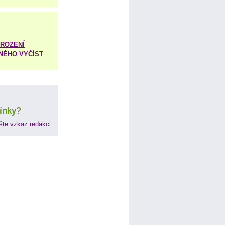
ROZENÍ
 NĚHO VYČÍST
ínky?
šte vzkaz redakci