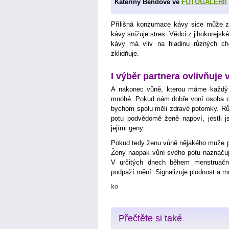
Kateřiny Bendové ve
FOTOGALERII
Přílišná konzumace kávy sice může zp
kávy snižuje stres. Vědci z jihokorejské
kávy má vliv na hladinu různých c
zklidňuje.
I výběr partnera ovlivňuje 
A nakonec vůně, kterou máme každý 
mnohé. Pokud nám dobře voní osoba d
bychom spolu měli zdravé potomky. Rů
potu podvědomě ženě napoví, jestli 
jejími geny.
Pokud tedy ženu vůně nějakého muže př
Ženy naopak vůní svého potu naznačují
V určitých dnech během menstruačn
podpaží mění. Signalizuje plodnost a m
ko
Přečtěte si také