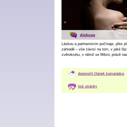
diskuse
Láskou a partnerstvím počínaje, přes p
zahradě – vše závisí na tom, v jaké fá
zvěrokruhu, v němž se Měsíc právě nac
doporučit článek kamarádce
tisk stránky