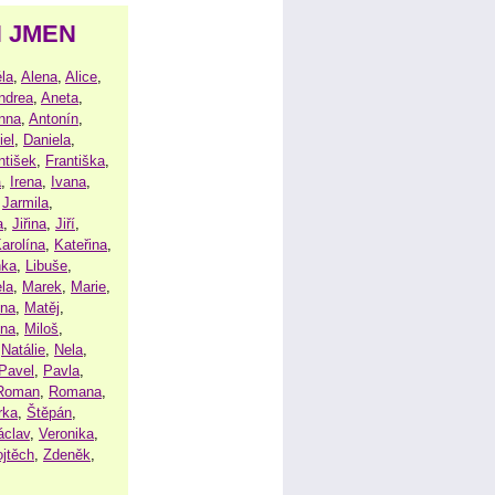
H JMEN
la
,
Alena
,
Alice
,
ndrea
,
Aneta
,
nna
,
Antonín
,
iel
,
Daniela
,
ntišek
,
Františka
,
a
,
Irena
,
Ivana
,
,
Jarmila
,
a
,
Jiřina
,
Jiří
,
arolína
,
Kateřina
,
nka
,
Libuše
,
la
,
Marek
,
Marie
,
ina
,
Matěj
,
ena
,
Miloš
,
,
Natálie
,
Nela
,
Pavel
,
Pavla
,
Roman
,
Romana
,
rka
,
Štěpán
,
áclav
,
Veronika
,
ojtěch
,
Zdeněk
,