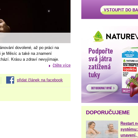
VSTOUPIT DO B
lánování dovolené, až po práci na
zi je Měsíc a také na znamení
hází. Krásu a zdraví nevyjímaje.
čtěte více
přidat článek na facebook
DOPORUČUJEME
Restart 
systému:
unavení, 