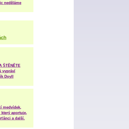
nic neděláme
ách
TA ŠTĚNĚTE
ů vypráví
ík Doyll
í medvídek,
 který aportuje,
ťánci a další.