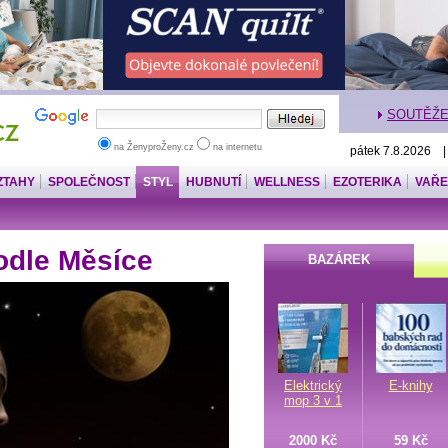
SOUTĚŽ
na ŽenyproŽeny.cz
na internetu
pátek 7.8.2026 
ZTAHY
SPOLEČNOST
STYL
HUBNUTÍ
WELLNESS
EZOTERIKA
VAŘE
odle Měsíce
BAZÁREK
Elektrický
E-knihy
mop 3 v 1
2000 Kč
59 Kč