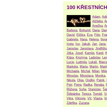
100 KŘESTNÍC
Adam
,
Adé
Alžběta
,
A
Anežka
,
A
Barbora
,
Bohumil
,
Dana
,
Dan
David
,
Eliška
,
Eva
,
Filip
,
Fra
Gabriela
,
Hana
,
Helena
,
Ilon
Iveta
,
Ivo
,
Jakub
,
Jan
,
Jana
Jaroslav
,
Jaroslava
,
Jindřišk
Jitka
,
Josef
,
Kamila
,
Karel
,
K
Klára
,
Kristýna
,
Ladislav
,
Le
Lucie
,
Ludmila
,
Lukáš
,
Marce
Markéta
,
Marta
,
Martin
,
Mart
Michaela
,
Michal
,
Milan
,
Mil
Miroslav
,
Miroslava
,
Monika
Nikola
,
Olga
,
Ondřej
,
Patrik
,
Petr
,
Petra
,
Radka
,
Renáta
,
Růžena
,
Soňa
,
Stanislav
,
Šá
Štěpánka
,
Tereza
,
Tomáš
,
V
Věra
,
Viktorie
,
Vít
,
Vlasta
,
V
Zdeňka
,
Zuzana
.