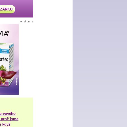
AZÁRKU
nervového
 proč jsme
i když