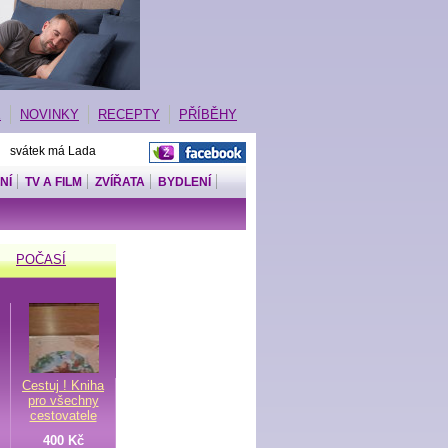
E
NOVINKY
RECEPTY
PŘÍBĚHY
| svátek má Lada
NÍ
TV A FILM
ZVÍŘATA
BYDLENÍ
POČASÍ
Cestuj ! Kniha
pro všechny
cestovatele
400 Kč