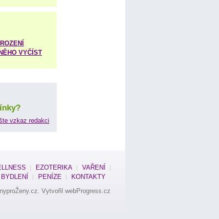
ROZENÍ
 NĚHO VYČÍST
ínky?
šte vzkaz redakci
LLNESS
EZOTERIKA
VAŘENÍ
BYDLENÍ
PENÍZE
KONTAKTY
nyproŽeny.cz
. Vytvořil
webProgress.cz