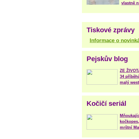
vlastně 
Tiskové zprávy
Informace o novink
Pejskův blog
ZE ŽIVO
34 příběh
malý west
Kočičí seriál
Mňoukajíc
kočkopes,
mrštní Mar