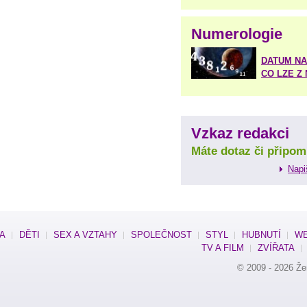
Numerologie
DATUM NA
CO LZE Z
Vzkaz redakci
Máte dotaz či připom
Napi
SA
DĚTI
SEX A VZTAHY
SPOLEČNOST
STYL
HUBNUTÍ
WE
TV A FILM
ZVÍŘATA
© 2009 - 2026
Že