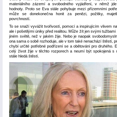
materiálního zázemí a svobodného vyjádření, v němž jde
hodnoty. Proto se Eva stále pohybuje mezi přízemními potř
může se donekonečna honit za penězi, požitky, maje
povrchností.
To se snaží vyvážit tvořivostí, pomocí a inspirujícím vlivem n
ale i pošetilými úniky před realitou. Může žít jen svými tužbami 
jiném světě, než v jakém žije. Nebo je naopak svobodomysln
ona sama o sobě rozhoduje, ale v tom také nenachází štěstí, pr
chybí určité potřebné podřízení se a obětování pro druhého. 
celý život žije v těchto rozporech a neumí být spokojená s 
stále hledá štěstí.