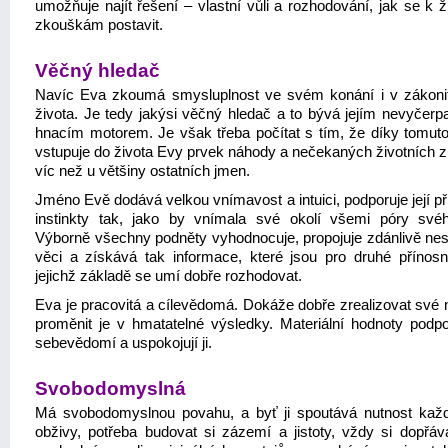
umožňuje najít řešení – vlastní vůli a rozhodování, jak se k 
zkouškám postavit.
Věčný hledač
Navíc Eva zkoumá smysluplnost ve svém konání i v zákoni
života. Je tedy jakýsi věčný hledač a to bývá jejím nevyčerp
hnacím motorem. Je však třeba počítat s tím, že díky tomut
vstupuje do života Evy prvek náhody a nečekaných životních 
víc než u většiny ostatních jmen.
Jméno Evě dodává velkou vnímavost a intuici, podporuje její p
instinkty tak, jako by vnímala své okolí všemi póry svéh
Výborně všechny podněty vyhodnocuje, propojuje zdánlivě nes
věci a získává tak informace, které jsou pro druhé přínos
jejichž základě se umí dobře rozhodovat.
Eva je pracovitá a cílevědomá. Dokáže dobře zrealizovat své 
proměnit je v hmatatelné výsledky. Materiální hodnoty podporu
sebevědomí a uspokojují ji.
Svobodomyslná
Má svobodomyslnou povahu, a byť ji spoutává nutnost kaž
obživy, potřeba budovat si zázemí a jistoty, vždy si dopřáv