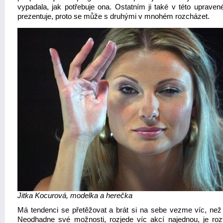
vypadala, jak potřebuje ona. Ostatním ji také v této upraven
prezentuje, proto se může s druhými v mnohém rozcházet.
Jitka Kocurová, modelka a herečka
Má tendenci se přetěžovat a brát si na sebe vezme víc, než
Neodhadne své možnosti, rozjede víc akcí najednou, je roz