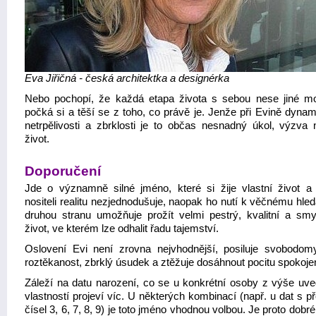
Eva Jiřičná - česká architektka a designérka
Nebo pochopí, že každá etapa života s sebou nese jiné mo
počká si a těší se z toho, co právě je. Jenže při Evině dynam
netrpělivosti a zbrklosti je to občas nesnadný úkol, výzva 
život.
Doporučení
Jde o významně silné jméno, které si žije vlastní život 
nositeli realitu nezjednodušuje, naopak ho nutí k věčnému hle
druhou stranu umožňuje prožít velmi pestrý, kvalitní a smy
život, ve kterém lze odhalit řadu tajemství.
Oslovení Evi není zrovna nejvhodnější, posiluje svobodomy
roztěkanost, zbrklý úsudek a ztěžuje dosáhnout pocitu spokojen
Záleží na datu narození, co se u konkrétní osoby z výše uv
vlastností projeví víc. U některých kombinací (např. u dat s 
čísel 3, 6, 7, 8, 9) je toto jméno vhodnou volbou. Je proto dobré