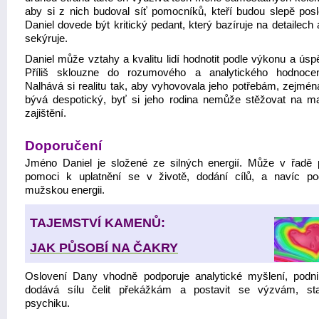
aby si z nich budoval síť pomocníků, kteří budou slepě posl
Daniel dovede být kritický pedant, který bazíruje na detailech
sekýruje.
Daniel může vztahy a kvalitu lidí hodnotit podle výkonu a úsp
Příliš sklouzne do rozumového a analytického hodnocen
Nalhává si realitu tak, aby vyhovovala jeho potřebám, zejmé
bývá despotický, byť si jeho rodina nemůže stěžovat na mat
zajištění.
Doporučení
Jméno Daniel je složené ze silných energií. Může v řadě 
pomoci k uplatnění se v životě, dodání cílů, a navíc po
mužskou energii.
TAJEMSTVÍ KAMENŮ:
JAK PŮSOBÍ NA ČAKRY
Oslovení Dany vhodně podporuje analytické myšlení, podni
dodává sílu čelit překážkám a postavit se výzvám, stab
psychiku.