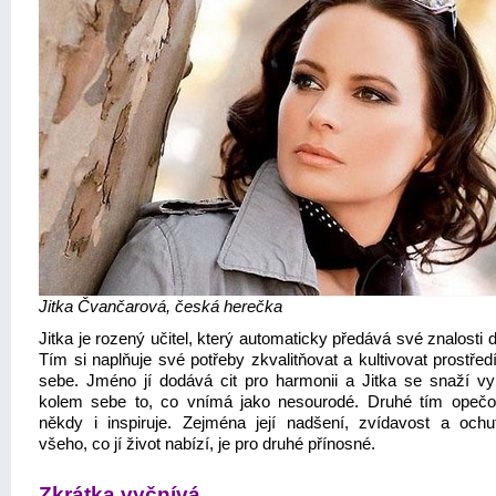
Jitka Čvančarová, česká herečka
Jitka je rozený učitel, který automaticky předává své znalosti
Tím si naplňuje své potřeby zkvalitňovat a kultivovat prostře
sebe. Jméno jí dodává cit pro harmonii a Jitka se snaží vy
kolem sebe to, co vnímá jako nesourodé. Druhé tím opeč
někdy i inspiruje. Zejména její nadšení, zvídavost a ochu
všeho, co jí život nabízí, je pro druhé přínosné.
Zkrátka vyčnívá