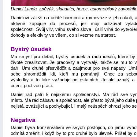
Daniel Landa, zpěvák, skladatel, herec, automobilový závodník
Danielovi záleží na určité harmonii a rovnováze v jeho okolí, 
aktivně zapojuje do procesů, jež mají udržovat vylad
společnosti. Svůj vliv, váhu svého slova i úsilí vrhá do vytvořen
dohody a efektivity ve všem, co si vezme na starost.
Bystrý úsudek
Má smysl pro detail, bystrý úsudek a řadu ideálů, které by 
životě zrealizovat. Je pracovitý a vytrvalý, takže se mu to v
daří. Umí druhé přesvědčit a zaujmout pro své nápady. Um
sebe shromáždit lidi, kteří mu pomáhají. Chce za sebo
výsledky a to také vyžaduje od ostatních. Je ale uznalý a
ocenit poctivou práci.
Daniel rád patří k nějakému společenství. Má rád své v
místo. Má rád zábavu a společnost, ale přesto bývá jeho duše 
nejistá, zvažující a pochybující. I malý neúspěch ohrozí jeho s
Negativa
Daniel bývá konzervativní ve svých postojích, co jemu vyhov
odmítá změnit, i když by to pro druhé bylo úlevné. Přišel by o