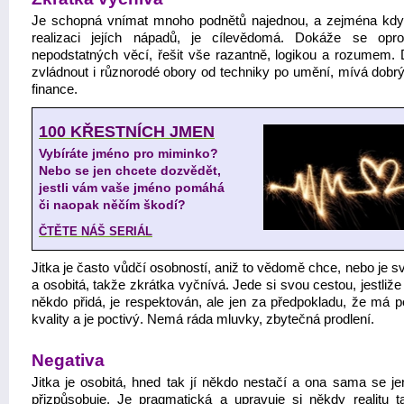
Je schopná vnímat mnoho podnětů najednou, a zejména kdy
realizaci jejích nápadů, je cílevědomá. Dokáže se opro
nepodstatných věcí, řešit vše razantně, logikou a rozumem.
zvládnout i různorodé obory od techniky po umění, mívá dobrý 
finance.
100 KŘESTNÍCH JMEN
Vybíráte jméno pro miminko?
Nebo se jen chcete dozvědět,
jestli vám vaše jméno pomáhá
či naopak něčím škodí?
ČTĚTE NÁŠ SERIÁL
Jitka je často vůdčí osobností, aniž to vědomě chce, nebo je 
a osobitá, takže zkrátka vyčnívá. Jede si svou cestou, jestliže
někdo přidá, je respektován, ale jen za předpokladu, že má p
kvality a je poctivý. Nemá ráda mluvky, zbytečná prodlení.
Negativa
Jitka je osobitá, hned tak jí někdo nestačí a ona sama se je
přizpůsobuje. Je pragmatická a upravuje si někdy realitu t