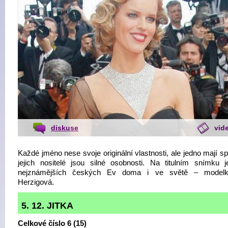
diskuse
vid
Každé jméno nese svoje originální vlastnosti, ale jedno mají s
jejich nositelé jsou silné osobnosti. Na titulním snímku 
nejznámějších českých Ev doma i ve světě – model
Herzigová.
5. 12. JITKA
Celkové číslo 6 (15)