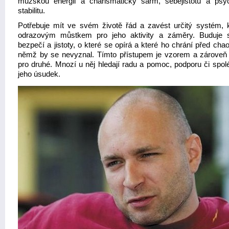
mužskou energii a charismatický šarm, sebejistotu a psy
stabilitu.
Potřebuje mít ve svém životě řád a zavést určitý systém, k
odrazovým můstkem pro jeho aktivity a záměry. Buduje s
bezpečí a jistoty, o které se opírá a které ho chrání před ch
němž by se nevyznal. Tímto přístupem je vzorem a zároveň
pro druhé. Mnozí u něj hledají radu a pomoc, podporu či spolé
jeho úsudek.