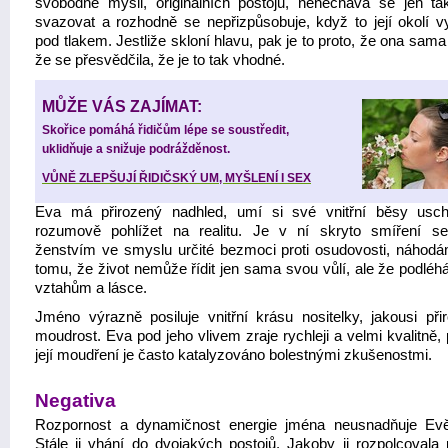
svobodné mysli, originálních postojů, nenechává se jen ta
svazovat a rozhodně se nepřizpůsobuje, když to její okolí v
pod tlakem. Jestliže skloní hlavu, pak je to proto, že ona sam
že se přesvědčila, že je to tak vhodné.
MŮŽE VÁS ZAJÍMAT:
Skořice pomáhá řidičům lépe se soustředit,
uklidňuje a snižuje podrážděnost.
VŮNĚ ZLEPŠUJÍ ŘIDIČSKÝ UM, MYŠLENÍ I SEX
Eva má přirozený nadhled, umí si své vnitřní běsy usc
rozumově pohlížet na realitu. Je v ní skryto smíření 
ženstvím ve smyslu určité bezmoci proti osudovosti, náhodám
tomu, že život nemůže řídit jen sama svou vůlí, ale že podléh
vztahům a lásce.
Jméno výrazně posiluje vnitřní krásu nositelky, jakousi při
moudrost. Eva pod jeho vlivem zraje rychleji a velmi kvalitně,
její moudření je často katalyzováno bolestnými zkušenostmi.
Negativa
Rozpornost a dynamičnost energie jména neusnadňuje Evě
Stále ji vhání do dvojakých postojů. Jakoby ji rozpolcovala 