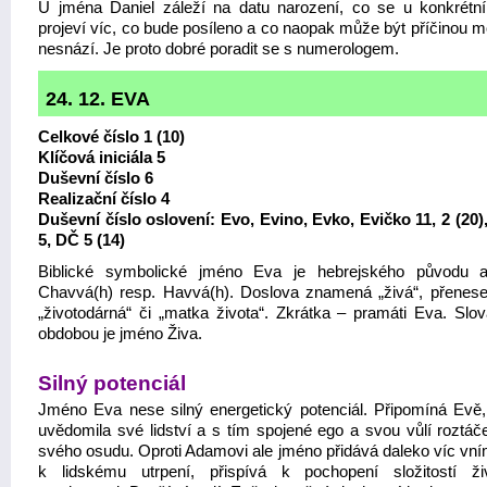
U jména Daniel záleží na datu narození, co se u konkrétn
projeví víc, co bude posíleno a co naopak může být příčinou 
nesnází. Je proto dobré poradit se s numerologem.
24. 12. EVA
Celkové číslo 1 (10)
Klíčová iniciála 5
Duševní číslo 6
Realizační číslo 4
Duševní číslo oslovení: Evo, Evino, Evko, Evičko 11, 2 (20),
5, DČ 5 (14)
Biblické symbolické jméno Eva je hebrejského původu 
Chavvá(h) resp. Havvá(h). Doslova znamená „živá“, přenes
„životodárná“ či „matka života“. Zkrátka – pramáti Eva. Slo
obdobou je jméno Živa.
Silný potenciál
Jméno Eva nese silný energetický potenciál. Připomíná Evě,
uvědomila své lidství a s tím spojené ego a svou vůlí roztáče
svého osudu. Oproti Adamovi ale jméno přidává daleko víc vní
k lidskému utrpení, přispívá k pochopení složitostí ž