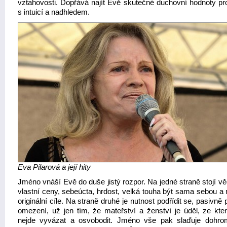
vztahovosti. Dopřává najít Evě skutečné duchovní hodnoty pr
s intuicí a nadhledem.
Eva Pilarová a její hity
Jméno vnáší Evě do duše jistý rozpor. Na jedné straně stojí v
vlastní ceny, sebeúcta, hrdost, velká touha být sama sebou a 
originální cíle. Na straně druhé je nutnost podřídit se, pasivně 
omezení, už jen tím, že mateřství a ženství je úděl, ze kte
nejde vyvázat a osvobodit. Jméno vše pak slaďuje dohr