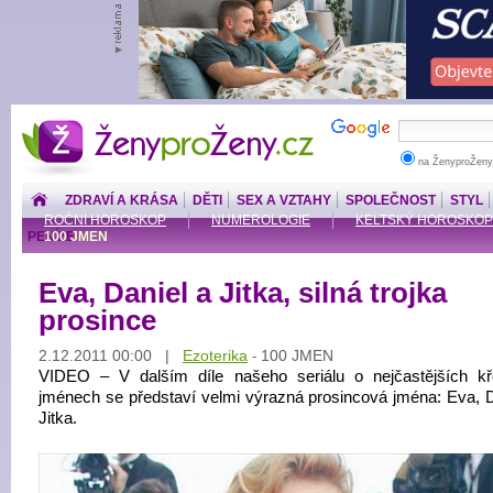
ŽenyproŽeny.cz
na ŽenyproŽeny
ZDRAVÍ A KRÁSA
DĚTI
SEX A VZTAHY
SPOLEČNOST
STYL
ROČNÍ HOROSKOP
NUMEROLOGIE
KELTSKÝ HOROSKOP
PENÍZE
100 JMEN
Eva, Daniel a Jitka, silná trojka
prosince
2.12.2011 00:00 |
Ezoterika
100 JMEN
-
VIDEO – V dalším díle našeho seriálu o nejčastějších kř
jménech se představí velmi výrazná prosincová jména: Eva, D
Jitka.