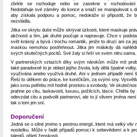
zbrkle se rozhoduje nebo se zasekne v rozhodování 
Nedotahuje své záměry do konce a snaží se manipulovat s d
aby získala podporu a pomoc, nedokáže si připustit, že 
nezvládla.
Jitka ve skrytu duše může skrývat úzkosti, které maskuje prá
akčností a tím, jak druhé poučuje a napravuje. Chce v podstat
svět krásný a bývá i trochu romantik, jenže to druzí ani za jej
maskou nemohou postřehnout. Jitka jim málokdy dá nahléd
svých skutečných pocitů. Své žaly si řeší ve svém nitru sama.
V partnerských vztazích díky svým nárokům může mít pro
také paradoxně to je oblast jejího života, kdy dělá špatné volby
využívána anebo využívá druhé. Ani v jednom případě není š
Řeší to útěkem do práce, ke koníčkům, za svými sny. Vysvětluj
jako svou potřebu mít hodně prostoru a svobody. Ve skutečnos
prahne po citu, laskavosti, luxusu, požitcích, lásce. Chtěla by
odevzdat citu a podvolit partnerovi, ale to jí vlivem jména nen
tak o tom jen sní.
Doporučení
Jedná se o silné jméno s pestrou energií, které má velký vliv
nositelku. Může v řadě případů pomoci k sebevědomí a k pr
talentů, přijetí ženskosti.