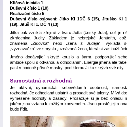
Klíčová iniciála 1
Duševní číslo 1 (10)
Realizační číslo 5
Duševní číslo oslovení: Jitko KI 1DČ 6 (15), Jituško KI 
(19), Jituš KI 1, DČ 4 (13)
Jitka pak vznikla zřejmě z tvaru Jutta (česky Juta), což je 
zkrácenina Judity. Základem je hebrejské Jehúdíth, co
znamená „Židovka“ nebo „žena z Judeje“, vykládá s
„vyznavačka“ ve smyslu „uznávaná žena, která si zaslouží úct
Jméno dodávající skryté kouzlo a šarm, podporující seb
ambice spolu s odvahou a odhodláním. Energie jména ale také
past v podobě přísné masky, pod kterou Jitka skrývá své city.
Samostatná a rozhodná
Je aktivní, dynamická, sebevědomá osobnost, samost
rozhodná. Je odhodlaná uplatnit a prosadit své talenty. Mívá do
vymezené hodnoty a zásady. Prosazuje si je bez ohledu n
jakém jsou vztahu k zažitým konvencím. Jsou prostě její a ona
bude řídit.