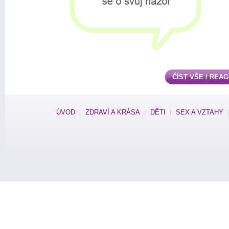
ČÍST VŠE / REA
ÚVOD
ZDRAVÍ A KRÁSA
DĚTI
SEX A VZTAHY