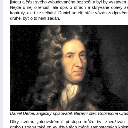
jistotu a část svého vybudovaného bezpečí a byl by vystaven
Nejde u něj o lenost, ale spíš o strach a skrývané obavy ze
kontroly, ale i ze selhání. Daniel se cítí stále vázán zodpověd
druhé, byť o to není žádán.
Daniel Defoe, anglický spisovatel, literární otec Robinsona Cru
Díky svému „otcovskému“ přístupu může být zneužíván.
druhou stranu také on využívá těch méně samostatných kole