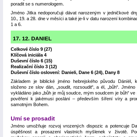
poradit se s numerologem.
Jméno Jitka nedoporučuji dávat narozeným v jedničkové dny, 
10., 19. a 28. dne v měsíci a také je-li v datu narození kombina
1 a 6.
17. 12. DANIEL
Celkové číslo 9 (27)
Klíčová iniciála 4
Duševní číslo 6 (15)
Realizační číslo 3 (12)
Duševní číslo oslovení: Danieli, Dane 6 (24), Dany 8
Základem je biblické jméno hebrejského původu Dáníél, k
složeno ze slov dán, „soudit, rozsoudit“, a él, „bůh“. Jméno 
vykládáno jako „bůh je můj soudce, mým soudcem je bůh“ ve
pověření k jakémusi poslání – především šíření víry a pror
samotným Bohem.
Umí se prosadit
Jméno umožňuje rozvoj vrozených dispozic a potencuje Da
úspěšnost a prosazení vlastních myšlenek v životě. Po