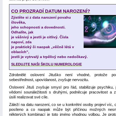
CO PROZRADÍ DATUM NAROZENÍ?
Zjistěte si z data narození povahu
člověka,
jeho schopnosti a dovednosti.
Odhalíte, jak
je vášnivý a jestli je citlivý. Čísla
napoví, zda
je praktický či naopak „věčně létá v
oblacích“,
jestli je vytrvalý a trpělivý nebo nedočkavý.
SLEDUJTE NAŠI ŠKOLU NUMEROLOGIE
Zdrobnělé oslovení Jituško není vhodné, protože pod
sebestřednost, upovídanost, zvyšuje nervozitu.
Oslovení Jituš zvyšuje smysl pro řád, stabilizuje psychiku, p
vědomí sounáležitosti s druhými, podněcuje pracovitost a z
úsilí realizovat své cíle.
Záleží na datu narození, co se u konkrétní osoby projeví víc,
posíleno a co naopak může být příčinou možných nesn
některých kombinací je toto jméno vhodnou volbou. Je prot