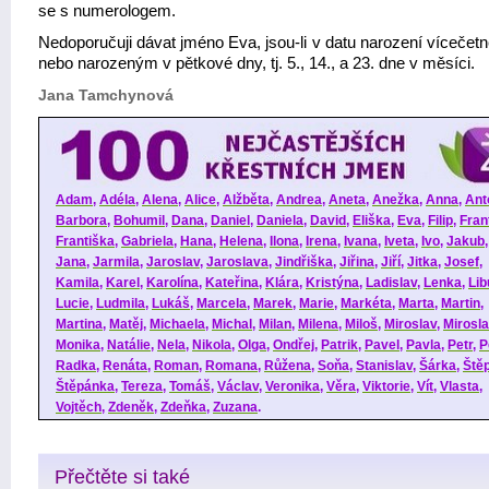
se s numerologem.
Nedoporučuji dávat jméno Eva, jsou-li v datu narození vícečet
nebo narozeným v pětkové dny, tj. 5., 14., a 23. dne v měsíci.
Jana Tamchynová
Adam
,
Adéla
,
Alena
,
Alice
,
Alžběta
,
Andrea
,
Aneta
,
Anežka
,
Anna
,
Ant
Barbora
,
Bohumil
,
Dana
,
Daniel
,
Daniela
,
David
,
Eliška
,
Eva
,
Filip
,
Fran
Františka
,
Gabriela
,
Hana
,
Helena
,
Ilona
,
Irena
,
Ivana
,
Iveta
,
Ivo
,
Jakub
Jana
,
Jarmila
,
Jaroslav
,
Jaroslava
,
Jindřiška
,
Jiřina
,
Jiří
,
Jitka
,
Josef
,
Kamila
,
Karel
,
Karolína
,
Kateřina
,
Klára
,
Kristýna
,
Ladislav
,
Lenka
,
Lib
Lucie
,
Ludmila
,
Lukáš
,
Marcela
,
Marek
,
Marie
,
Markéta
,
Marta
,
Martin
,
Martina
,
Matěj
,
Michaela
,
Michal
,
Milan
,
Milena
,
Miloš
,
Miroslav
,
Mirosl
Monika
,
Natálie
,
Nela
,
Nikola
,
Olga
,
Ondřej
,
Patrik
,
Pavel
,
Pavla
,
Petr
,
P
Radka
,
Renáta
,
Roman
,
Romana
,
Růžena
,
Soňa
,
Stanislav
,
Šárka
,
Ště
Štěpánka
,
Tereza
,
Tomáš
,
Václav
,
Veronika
,
Věra
,
Viktorie
,
Vít
,
Vlasta
,
Vojtěch
,
Zdeněk
,
Zdeňka
,
Zuzana
.
Přečtěte si také