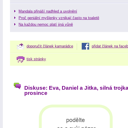
Mandala přináší nadhled a uvolnění
Proč geniální myšlenky vznikají často na toaletě
Na každou nemoc platí jiná vůně
doporučit článek kamarádce
přidat článek na face
tisk stránky
Diskuse: Eva, Daniel a Jitka, silná trojk
prosince