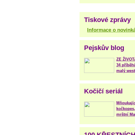
Tiskové zprávy
Informace o novink
Pejskův blog
ZE ŽIVO
34 příběh
malý west
Kočičí seriál
Mňoukajíc
kočkopes,
mrštní Mar
100 KŘESTNÍC