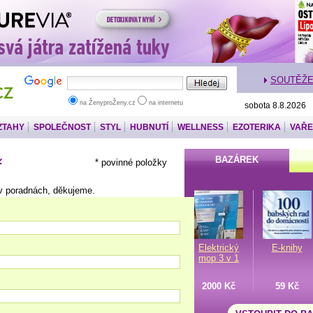
SOUTĚŽ
na ŽenyproŽeny.cz
na internetu
sobota 8.8.2026
ZTAHY
SPOLEČNOST
STYL
HUBNUTÍ
WELLNESS
EZOTERIKA
VAŘE
BAZÁREK
ř
* povinné položky
v poradnách, děkujeme.
Elektrický
E-knihy
mop 3 v 1
2000 Kč
59 Kč