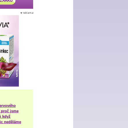
AZÁRKU
nervového
 proč jsme
i když
nic neděláme