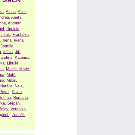
la
,
Alena
,
Alice
,
ndrea
,
Aneta
,
nna
,
Antonín
,
iel
,
Daniela
,
ntišek
,
Františka
,
a
,
Irena
,
Ivana
,
,
Jarmila
,
a
,
Jiřina
,
Jiří
,
arolína
,
Kateřina
,
nka
,
Libuše
,
la
,
Marek
,
Marie
,
ina
,
Matěj
,
ena
,
Miloš
,
,
Natálie
,
Nela
,
Pavel
,
Pavla
,
Roman
,
Romana
,
rka
,
Štěpán
,
áclav
,
Veronika
,
ojtěch
,
Zdeněk
,