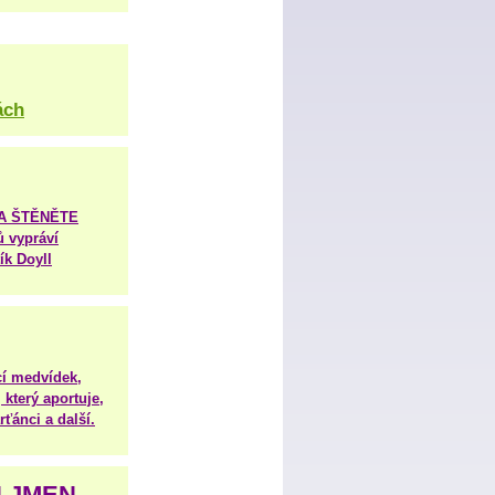
ách
TA ŠTĚNĚTE
ů vypráví
ík Doyll
í medvídek,
 který aportuje,
ťánci a další.
H JMEN