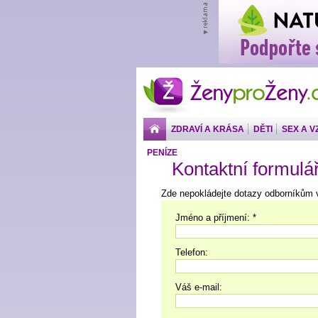
ŽenyproŽeny.cz
ZDRAVÍ A KRÁSA
DĚTI
SEX A V
PENÍZE
Kontaktní formulá
Zde nepokládejte dotazy odborníkům 
Jméno a příjmení: *
Telefon:
Váš e-mail: