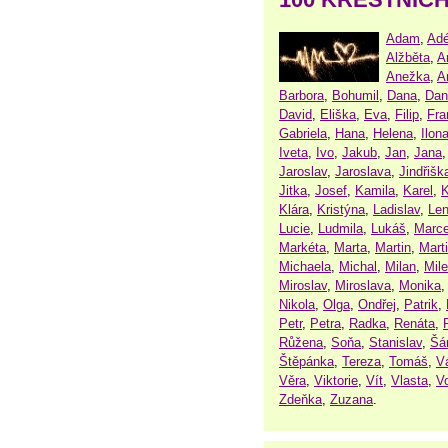
Adam
,
Adé
Alžběta
,
A
Anežka
,
A
Barbora
,
Bohumil
,
Dana
,
Dan
David
,
Eliška
,
Eva
,
Filip
,
Fra
Gabriela
,
Hana
,
Helena
,
Ilon
Iveta
,
Ivo
,
Jakub
,
Jan
,
Jana
Jaroslav
,
Jaroslava
,
Jindřišk
Jitka
,
Josef
,
Kamila
,
Karel
,
K
Klára
,
Kristýna
,
Ladislav
,
Le
Lucie
,
Ludmila
,
Lukáš
,
Marce
Markéta
,
Marta
,
Martin
,
Mart
Michaela
,
Michal
,
Milan
,
Mil
Miroslav
,
Miroslava
,
Monika
Nikola
,
Olga
,
Ondřej
,
Patrik
,
Petr
,
Petra
,
Radka
,
Renáta
,
Růžena
,
Soňa
,
Stanislav
,
Šá
Štěpánka
,
Tereza
,
Tomáš
,
V
Věra
,
Viktorie
,
Vít
,
Vlasta
,
V
Zdeňka
,
Zuzana
.