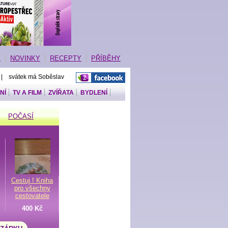
E
NOVINKY
RECEPTY
PŘÍBĚHY
 | svátek má Soběslav
NÍ
TV A FILM
ZVÍŘATA
BYDLENÍ
POČASÍ
Cestuj ! Kniha
pro všechny
cestovatele
400 Kč