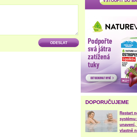
VSTOUPIT DO B
DOPORUČUJEME
Restart 
systému:
unavení, 
vlastně 