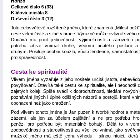
Honzo
Celkové číslo 6 (33)
Klíčová iniciála 8
Duševní číslo 3 (12)
Toto celosvětově rozšířené jméno, které znamená „Milost boží“
nese velmi čisté a silné vibrace. Výrazně může ovlivnit svého n
Dodává mu pocit jedinečnosti, výjimečnosti a zároveň i p
potřebu citlivě vnímat druhé, vědomí určitého poslání a
druhým. Posiluje osobní kouzlo, vůdčí tendence, samostatnost
pro spravedlnost.
Cesta ke spiritualitě
Vlivem jména vyzařuje z jeho nositele určitá jistota, sebevěd
povyšování. Otevírá také cestu ke spiritualitě, ale i neochotě 
zajetých kolejí. Spíše svádí k dobrodružnosti, hledání nových
poznávání jiných i úplně odlišných názorů a postojů, které vn
obohacení než jako ohrožení.
Pod vlivem tohoto jména je Jan puzen k tvorbě hodnot a mater
zázemí, ale jen za účelem zajištění a ne pro potřebu hr
peněz, pro potřebu být materiálně bohatý. Dělá to vlivem 
zodpovědnosti a starostlivosti za vše, co vnímá jako svěřené
mužské jméno má ještě jednu výhodu – silnou intuici, která