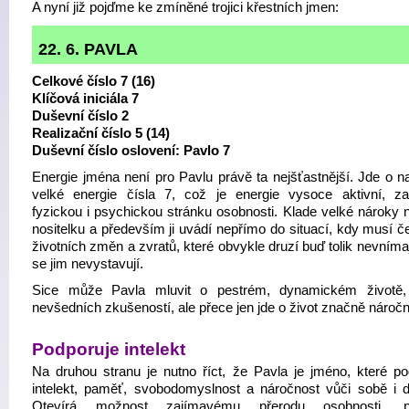
A nyní již pojďme ke zmíněné trojici křestních jmen:
22. 6. PAVLA
Celkové číslo 7 (16)
Klíčová iniciála 7
Duševní číslo 2
Realizační číslo 5 (14)
Duševní číslo oslovení: Pavlo 7
Energie jména není pro Pavlu právě ta nejšťastnější. Jde o n
velké energie čísla 7, což je energie vysoce aktivní, zat
fyzickou i psychickou stránku osobnosti. Klade velké nároky 
nositelku a především ji uvádí nepřímo do situací, kdy musí če
životních změn a zvratů, které obvykle druzí buď tolik nevníma
se jim nevystavují.
Sice může Pavla mluvit o pestrém, dynamickém životě,
nevšedních zkušeností, ale přece jen jde o život značně náročn
Podporuje intelekt
Na druhou stranu je nutno říct, že Pavla je jméno, které po
intelekt, paměť, svobodomyslnost a náročnost vůči sobě i 
Otevírá možnost zajímavému přerodu osobnosti, 