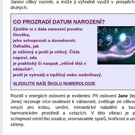
Janovi citlivý rozměr, a může ji výhodně využít v prospěch
druhých.
CO PROZRADÍ DATUM NAROZENÍ?
Zjistěte si z data narození povahu
člověka,
jeho schopnosti a dovednosti.
Odhalíte, jak
je vášnivý a jestli je citlivý. Čísla
napoví, zda
je praktický či naopak „věčně létá v
oblacích“,
jestli je vytrvalý a trpělivý nebo nedočkavý.
SLEDUJTE NAŠI ŠKOLU NUMEROLOGIE
Rozdíl v energiích oslovení je evidentní. Při oslovení
Jane
(le
Jene) rezonuje více osobnost k váhavosti, zvětšuje se citlivos
smysl pro krásu, umění, romantické naladění a to
harmonickém prostředí a vztazích. V této vibraci je p
schopnost smírčího soudce, urovnavatele sporů, tvořivost a u
sklony.