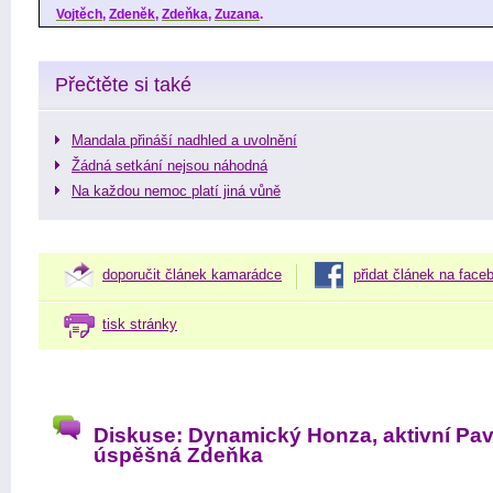
Vojtěch
,
Zdeněk
,
Zdeňka
,
Zuzana
.
Přečtěte si také
Mandala přináší nadhled a uvolnění
Žádná setkání nejsou náhodná
Na každou nemoc platí jiná vůně
doporučit článek kamarádce
přidat článek na face
tisk stránky
Diskuse: Dynamický Honza, aktivní Pav
úspěšná Zdeňka