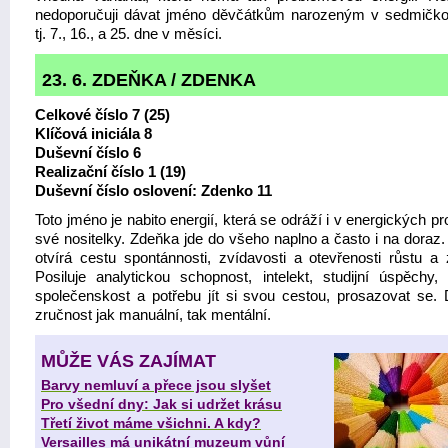
nedoporučuji dávat jméno děvčátkům narozeným v sedmičk
tj. 7., 16., a 25. dne v měsíci.
23. 6. ZDEŇKA / ZDENKA
Celkové číslo 7 (25)
Klíčová iniciála 8
Duševní číslo 6
Realizační číslo 1 (19)
Duševní číslo oslovení: Zdenko 11
Toto jméno je nabito energií, která se odráží i v energických p
své nositelky. Zdeňka jde do všeho naplno a často i na doraz
otvírá cestu spontánnosti, zvídavosti a otevřenosti růstu a
Posiluje analytickou schopnost, intelekt, studijní úspěchy,
společenskost a potřebu jít si svou cestou, prosazovat se.
zručnost jak manuální, tak mentální.
MŮŽE VÁS ZAJÍMAT
Barvy nemluví a přece jsou slyšet
Pro všední dny: Jak si udržet krásu
Třetí život máme všichni. A kdy?
Versailles má unikátní muzeum vůní