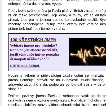
sebepoznání a duchovnímu vývoji.
Pod vlivem svého jména je Pavla plná vnitřních zásad, které j
ni jen těžko překročitelné. Její ideály a touhy, jež se druhý
předat, jsou pro ni jedinou cestou ke svobodnému žití. Býv
mnohdy nepochopena, putuje mezi vztahy bez většího uko
přitom tolik touží po niterném vztahu.
100 KŘESTNÍCH JMEN
Vybíráte jméno pro miminko?
Nebo se jen chcete dozvědět,
jestli vám vaše jméno pomáhá
či naopak něčím škodí?
ČTĚTE NÁŠ SERIÁL
Pouze s věkem a přibývajícími zkušenostmi se intenzita 
jména zjemňuje, přetváří se do zvídavosti, studia filosofie, 
zdravého životního stylu, podporuje ochotu dát své síly ve p
slabších.
Dalšími pozitivy jména Pavla je schopnost vcítit se do p
druhých i zájem o rozličné světonázory. Pod vlivem tohoto jmé
rebelky a kritičky stává vlídná ochranitelská bytost naslouch