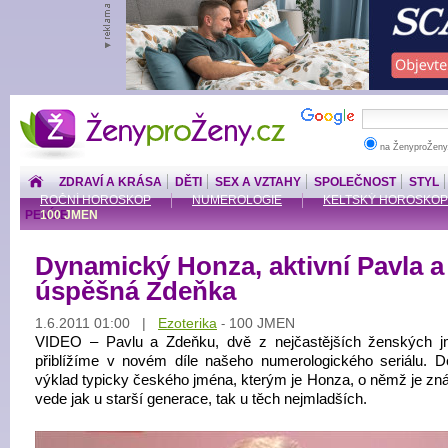
ŽenyproŽeny.cz
na ŽenyproŽeny
ZDRAVÍ A KRÁSA
DĚTI
SEX A VZTAHY
SPOLEČNOST
STYL
ROČNÍ HOROSKOP
NUMEROLOGIE
KELTSKÝ HOROSKOP
PENÍZE
100 JMEN
Dynamický Honza, aktivní Pavla a
úspěšná Zdeňka
1.6.2011 01:00 |
Ezoterika
100 JMEN
-
VIDEO – Pavlu a Zdeňku, dvě z nejčastějších ženských j
přiblížíme v novém díle našeho numerologického seriálu. Do
výklad typicky českého jména, kterým je Honza, o němž je zn
vede jak u starší generace, tak u těch nejmladších.