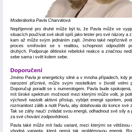
Moderátorka Pavla Charvátová
Nepříjemné pro druhé může být to, že Pavla může ve vypja
situacích používat své okolí spíš jako tester pro své názory a 
kam až může svým jednáním zajít. Jméno také nepříznivě ov
proces smiřování se s realitou, schopnost odpouštět p
druhých. Podporuje dětinské rebelské reakce a značnou ned
sebe sama i svět kolem sebe.
Doporučení
Jméno Pavla je energeticky silné a v mnoha případech, kdy j
narození příznivé, může svým nositelkám v životě velmi 
Doporučuji poradit se s numerologem. Pavla bude spokojená, 
mít široké spektrum možností mezi kterými může volit, je pot
výchově nastolit aktivní přístup, vybíjet energii sportem, po
rozmanitost zálib a nutit Pavlu, aby dotahovala do konce své 
Tak se záhy naučí zvládat svou energii, odhadnout své síly a 
za své chování zodpovědnost.
Pavla také může mít řadu variant, mezi kterými se většinou d
vhodná varianta, která nemá tak problémovou energii. R