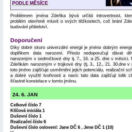
PODLE MĚSÍCE
Problémem jména Zdeňka bývá určitá introvertnost, kte
problém otevřeně mluvit o svých těžkostech, což brání Zde
budování přátelství.
Doporučení
Díky dobré skoro univerzální energii je jméno dobrým energ
doplňkem data narození. Přesto nedoporučuji dávat dě
narozeným v sedmičkové dny tj. 7., 16. a 25. dne v měsíci.
Zdeňkám narozeným v trojkové dny (tj. 3., 12., 21. 30.dne v 
toto jméno zajišťuje usměrnění jejich potenciálu, realizační s
a dobré využití tvořivosti a navíc tato data zajišťují tolik c
šťastné konstelace v tomto jménu.
24. 6. JAN
Celkové číslo 7
Klíčová iniciála 1
Duševní číslo 1
Realizační číslo 6
Duševní číslo oslovení: Jane DČ 6 , Jene DČ 1 (10)