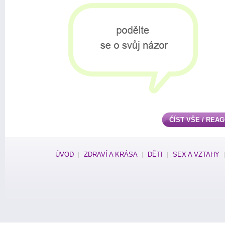
ČÍST VŠE / REA
ÚVOD
ZDRAVÍ A KRÁSA
DĚTI
SEX A VZTAHY