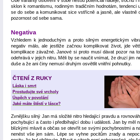
Obě varianty oslovení v sobě nesou potenciál naděje, trochu i n
sklon k romantismu, rodinným tradičním hodnotám, tendenci u
se do sebe a komunikovat sice vstřícně a jasně, ale vlastně 
pozornost od sebe sama.
Negativa
Vzhledem k jednoduchým a proto silným energetickým vibr
negativ málo, ale jestliže začnou komplikovat život, jde vět
komplikace závažné. Janové si proto musí dávat pozor na to
odehrává v jejich nitru. Měli by se naučit vnímat, že druzí jim n
duše a že ani činy nemusí druhým osvětlit vnitřní pohnutky.
ČTENÍ Z RUKY
Láska i smrt
Prostudujte své vrcholy
Úspěch v povolání
Jaké máte štěstí v lásce?
Zvnějšku silný Jan má složité nitro hledající pravdu a rovnováh
pochybující a často i předbíhající dobu i události. Jan by měl 
blízkými mluvit a občas se otevřít se svými pochybnostmi a na
nenést vše jen sám. Lépe se vyhne pocitům zrady a nepoc