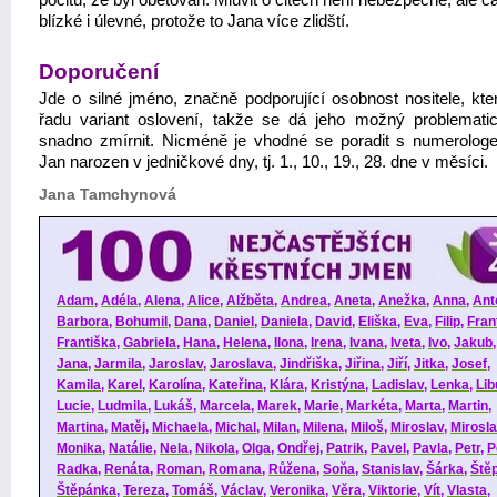
pocitu, že byl obětován. Mluvit o citech není nebezpečné, ale č
blízké i úlevné, protože to Jana více zlidští.
Doporučení
Jde o silné jméno, značně podporující osobnost nositele, kte
řadu variant oslovení, takže se dá jeho možný problematic
snadno zmírnit. Nicméně je vhodné se poradit s numerologem
Jan narozen v jedničkové dny, tj. 1., 10., 19., 28. dne v měsíci.
Jana Tamchynová
Adam
,
Adéla
,
Alena
,
Alice
,
Alžběta
,
Andrea
,
Aneta
,
Anežka
,
Anna
,
Ant
Barbora
,
Bohumil
,
Dana
,
Daniel
,
Daniela
,
David
,
Eliška
,
Eva
,
Filip
,
Fran
Františka
,
Gabriela
,
Hana
,
Helena
,
Ilona
,
Irena
,
Ivana
,
Iveta
,
Ivo
,
Jakub
Jana
,
Jarmila
,
Jaroslav
,
Jaroslava
,
Jindřiška
,
Jiřina
,
Jiří
,
Jitka
,
Josef
,
Kamila
,
Karel
,
Karolína
,
Kateřina
,
Klára
,
Kristýna
,
Ladislav
,
Lenka
,
Lib
Lucie
,
Ludmila
,
Lukáš
,
Marcela
,
Marek
,
Marie
,
Markéta
,
Marta
,
Martin
,
Martina
,
Matěj
,
Michaela
,
Michal
,
Milan
,
Milena
,
Miloš
,
Miroslav
,
Mirosl
Monika
,
Natálie
,
Nela
,
Nikola
,
Olga
,
Ondřej
,
Patrik
,
Pavel
,
Pavla
,
Petr
,
P
Radka
,
Renáta
,
Roman
,
Romana
,
Růžena
,
Soňa
,
Stanislav
,
Šárka
,
Ště
Štěpánka
,
Tereza
,
Tomáš
,
Václav
,
Veronika
,
Věra
,
Viktorie
,
Vít
,
Vlasta
,