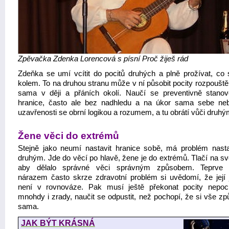
Zpěvačka Zdenka Lorencová s písní Proč žiješ rád
Zdeňka se umí vcítit do pocitů druhých a plně prožívat, co 
kolem. To na druhou stranu může v ní působit pocity rozpouště
sama v ději a přáních okolí. Naučí se preventivně stanov
hranice, často ale bez nadhledu a na úkor sama sebe ne
uzavřenosti se obrní logikou a rozumem, a tu obrátí vůči druhý
Žene věci do extrémů
Stejně jako neumí nastavit hranice sobě, má problém nastav
druhým. Jde do věcí po hlavě, žene je do extrémů. Tlačí na sv
aby dělalo správné věci správným způsobem. Teprve 
nárazem často skrze zdravotní problém si uvědomí, že její 
není v rovnováze. Pak musí ještě překonat pocity nepoc
mnohdy i zrady, naučit se odpustit, než pochopí, že si vše zp
sama.
JAK BÝT KRÁSNÁ