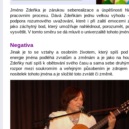
Jméno Zdeňka je zárukou seberealizace a úspěšnosti h
pracovním procesu. Dává Zdeňkám jednu velkou výhodu -
podpora rozumového uvažování, které i při zalití emocemi 
jako záchytný bod, který umožňuje nahlédnout, porozumět, po
vysvětlit. V tomto směru se dá mluvit o univerzalitě tohoto jmén
Negativa
Jinak je to se vztahy a osobním životem, který spíš pod
energie jména podléhá zvratům a změnám a je jako na ho
Zdeňky nutí spíš k obětování svého času a sama sebe druhým
rozpor mezi soukromím a veřejným působením je zdrojem 
nositelek tohoto jména a je složité toto zvrátit či změnit.