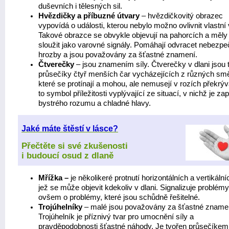
duševních i tělesných sil.
Hvězdičky a příbuzné útvary
– hvězdičkovitý obrazec
vypovídá o události, kterou nebylo možno ovlivnit vlastní v
Takové obrazce se obvykle objevují na pahorcích a měly
sloužit jako varovné signály. Pomáhají odvracet nebezpe
hrozby a jsou považovány za šťastné znamení.
Čtverečky
– jsou znamením síly. Čtverečky v dlani jsou 
průsečíky čtyř menších čar vycházejících z různých sm
které se protínají a mohou, ale nemusejí v rozích překrýv
to symbol příležitosti vyplývající ze situací, v nichž je za
bystrého rozumu a chladné hlavy.
Jaké máte štěstí v lásce?
Přečtěte si své zkušenosti
i budoucí osud z dlaně
Mřížka –
je několikeré protnutí horizontálních a vertikální
jež se může objevit kdekoliv v dlani. Signalizuje problémy
ovšem o problémy, které jsou schůdně řešitelné.
Trojúhelníky
– malé jsou považovány za šťastné zname
Trojúhelník je příznivý tvar pro umocnění síly a
pravděpodobnosti šťastné náhody. Je tvořen průsečíkem 