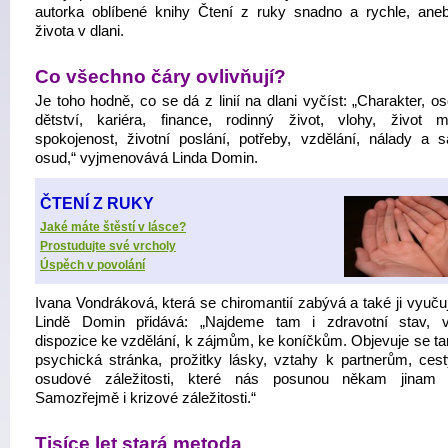
autorka oblíbené knihy Čtení z ruky snadno a rychle, an
života v dlani.
Co všechno čáry ovlivňují?
Je toho hodně, co se dá z linií na dlani vyčíst: „Charakter, o
dětství, kariéra, finance, rodinný život, vlohy, život mi
spokojenost, životní poslání, potřeby, vzdělání, nálady a 
osud,“ vyjmenovává Linda Domin.
ČTENÍ Z RUKY
Jaké máte štěstí v lásce?
Prostudujte své vrcholy
Úspěch v povolání
Ivana Vondráková, která se chiromantií zabývá a také ji vyuču
Lindě Domin přidává: „Najdeme tam i zdravotní stav, 
dispozice ke vzdělání, k zájmům, ke koníčkům. Objevuje se t
psychická stránka, prožitky lásky, vztahy k partnerům, cesty
osudové záležitosti, které nás posunou někam jinam 
Samozřejmě i krizové záležitosti.“
Tisíce let stará metoda