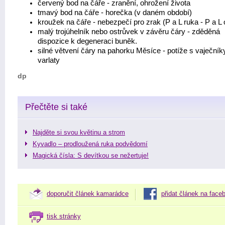
červený bod na čáře - zranění, ohrožení života
tmavý bod na čáře - horečka (v daném období)
kroužek na čáře - nebezpečí pro zrak (P a L ruka - P a L 
malý trojúhelník nebo ostrůvek v závěru čáry - zděděná
dispozice k degeneraci buněk.
silné větvení čáry na pahorku Měsíce - potíže s vaječník
varlaty
dp
Přečtěte si také
Najděte si svou květinu a strom
Kyvadlo – prodloužená ruka podvědomí
Magická čísla: S devítkou se nežertuje!
doporučit článek kamarádce
přidat článek na face
tisk stránky