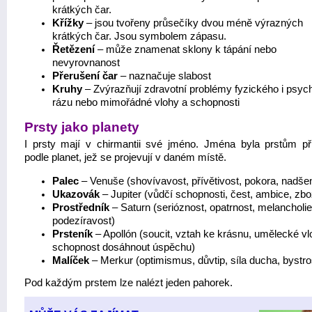
krátkých čar.
Křížky
– jsou tvořeny průsečíky dvou méně výrazných
krátkých čar. Jsou symbolem zápasu.
Řetězení
– může znamenat sklony k tápání nebo
nevyrovnanost
Přerušení čar
– naznačuje slabost
Kruhy
– Zvýrazňují zdravotní problémy fyzického i psyc
rázu nebo mimořádné vlohy a schopnosti
Prsty jako planety
I prsty mají v chirmantii své jméno. Jména byla prstům př
podle planet, jež se projevují v daném místě.
Palec
– Venuše (shovívavost, přívětivost, pokora, nadšen
Ukazovák
– Jupiter (vůdčí schopnosti, čest, ambice, zb
Prostředník
– Saturn (serióznost, opatrnost, melancholie
podezíravost)
Prsteník
– Apollón (soucit, vztah ke krásnu, umělecké vl
schopnost dosáhnout úspěchu)
Malíček
– Merkur (optimismus, důvtip, síla ducha, bystro
Pod každým prstem lze nalézt jeden pahorek.