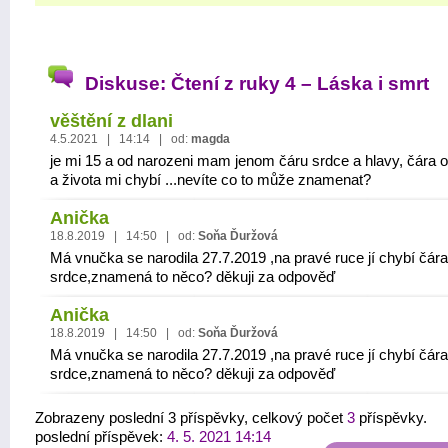
Diskuse: Čtení z ruky 4 – Láska i smrt
věštění z dlani
4.5.2021 | 14:14 | od:
magda
je mi 15 a od narozeni mam jenom čáru srdce a hlavy, čára 
a života mi chybí ...nevíte co to může znamenat?
Anička
18.8.2019 | 14:50 | od:
Soňa Ďuržová
Má vnučka se narodila 27.7.2019 ,na pravé ruce jí chybí čára
srdce,znamená to něco? děkuji za odpověď
Anička
18.8.2019 | 14:50 | od:
Soňa Ďuržová
Má vnučka se narodila 27.7.2019 ,na pravé ruce jí chybí čára
srdce,znamená to něco? děkuji za odpověď
Zobrazeny poslední 3 příspěvky, celkový počet
3
příspěvky.
poslední příspěvek:
4. 5. 2021 14:14