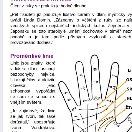
Čtení z ruky se praktikuje hodně dlouho.
„Pět tisíciletí již přisuzuje lidstvo čarám v dlani mystický 
uvádí Linda Domin. „Záznamy o věštění z ruky lze nají
védských spisech nejstarších indických kultur. Zejména v
Japonsku se toto starobylé umění dochovalo v téměř ne
podobě a je tam podle přísných zvyklostí a starých 
provozováno dodnes.“
Proměnlivé linie
Linie jsou znaky, které
v lidské dlani fascinují
bezpochyby nejvíce.
Ukazují čilost a aktivitu
člověka, jeho
schopnost vypořádat
se sám se sebou i s
vnějším světem.
„Je zajímavé, že linie
se jak tvoří, tak také
dorůstají,“ upozorňuje
Ivana Vondráková.