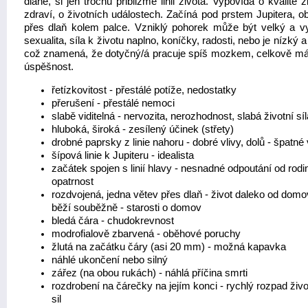
dlaně, si jen trochu přibližme linii života. Vypovídá o kvalitě ž
zdraví, o životních událostech. Začíná pod prstem Jupitera, o
přes dlaň kolem palce. Vzniklý pohorek může být velký a v
sexualita, síla k životu naplno, koníčky, radosti, nebo je nízký 
což znamená, že dotyčný/á pracuje spíš mozkem, celkově m
úspěšnost.
řetízkovitost - přestálé potíže, nedostatky
přerušení - přestálé nemoci
slabě viditelná - nervozita, nerozhodnost, slabá životní síl
hluboká, široká - zesílený účinek (střety)
drobné paprsky z linie nahoru - dobré vlivy, dolů - špatné 
šípová linie k Jupiteru - idealista
začátek spojen s linií hlavy - nesnadné odpoutání od rodi
opatrnost
rozdvojená, jedna větev přes dlaň - život daleko od domo
běží souběžně - starosti o domov
bledá čára - chudokrevnost
modrofialově zbarvená - oběhové poruchy
žlutá na začátku čáry (asi 20 mm) - možná kapavka
náhlé ukončení nebo silný
zářez (na obou rukách) - náhlá příčina smrti
rozdrobení na čárečky na jejím konci - rychlý rozpad živ
sil