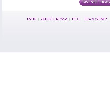
ČÍST VŠE / REA
ÚVOD
ZDRAVÍ A KRÁSA
DĚTI
SEX A VZTAHY