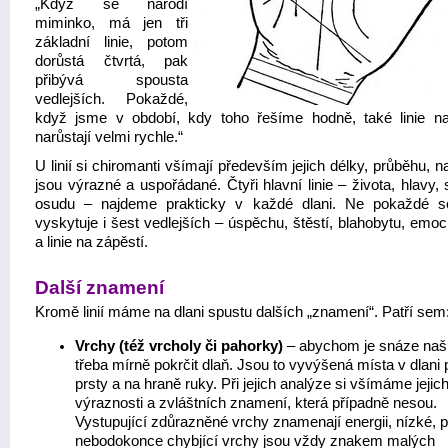
„Když se narodí
miminko, má jen tři
základní linie, potom
dorůstá čtvrtá, pak
přibývá spousta
vedlejších. Pokaždé,
když jsme v období, kdy toho řešíme hodně, také linie n
narůstají velmi rychle.“
U linií si chiromanti všímají především jejich délky, průběhu, na
jsou výrazné a uspořádané. Čtyři hlavní linie – života, hlavy,
osudu – najdeme prakticky v každé dlani. Ne pokaždé 
vyskytuje i šest vedlejších – úspěchu, štěstí, blahobytu, emoc
a linie na zápěstí.
Další znamení
Kromě linií máme na dlani spustu dalších „znamení“. Patří sem
Vrchy (též vrcholy či pahorky)
– abychom je snáze našli
třeba mírně pokrčit dlaň. Jsou to vyvýšená místa v dlani
prsty a na hraně ruky. Při jejich analýze si všímáme jejic
výraznosti a zvláštních znamení, která případně nesou.
Vystupující zdůrazněné vrchy znamenají energii, nízké, 
nebodokonce chybjící vrchy jsou vždy znakem malých