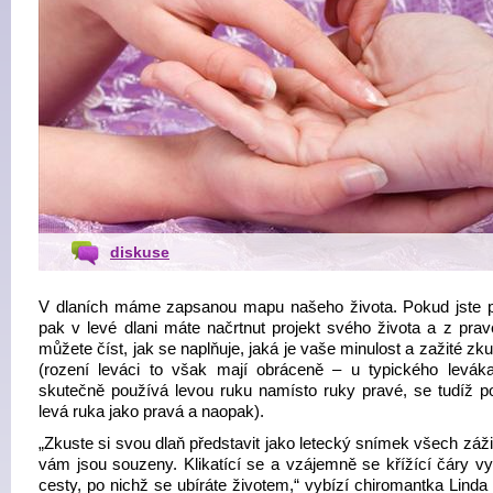
diskuse
V dlaních máme zapsanou mapu našeho života. Pokud jste p
pak v levé dlani máte načrtnut projekt svého života a z prav
můžete číst, jak se naplňuje, jaká je vaše minulost a zažité zk
(rození leváci to však mají obráceně – u typického leváka
skutečně používá levou ruku namísto ruky pravé, se tudíž p
levá ruka jako pravá a naopak).
„Zkuste si svou dlaň představit jako letecký snímek všech záži
vám jsou souzeny. Klikatící se a vzájemně se křížící čáry vy
cesty, po nichž se ubíráte životem,“ vybízí chiromantka Linda