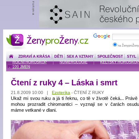
ŽenyproŽeny.cz
na ŽenyproŽeny
ZDRAVÍ A KRÁSA
DĚTI
SEX A VZTAHY
SPOLEČNOST
STYL
ROČNÍ HOROSKOP
NUMEROLOGIE
KELTSKÝ HOROSKOP
PENÍZE
100 JMEN
Čtení z ruky 4 – Láska i smrt
21.8.2009 10:00 |
Ezoterika
ČTENÍ Z RUKY
-
Ukaž mi svou ruku a já ti řeknu, co tě v životě čeká... Právě
mohou prozradit chiromantici – vyznají se v čarách osudu
máme vetkané v dlani.