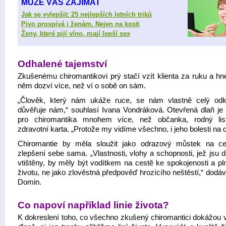
MŮŽE VÁS ZAJÍMAT
Jak se vylepšit: 25 nejlepších letních triků
Pivo prospívá i ženám. Nejen na kosti
Ženy, které pijí víno, mají lepší sex
Odhalené tajemství
Zkušenému chiromantikovi prý stačí vzít klienta za ruku a hn
něm dozví více, než ví o sobě on sám.
„Člověk, který nám ukáže ruce, se nám vlastně celý od
důvěřuje nám,“ souhlasí Ivana Vondráková. Otevřená dlaň je 
pro chiromantika mnohem více, než občanka, rodný lis
zdravotní karta. „Protože my vidíme všechno, i jeho bolesti na d
Chiromantie by měla sloužit jako odrazový můstek na c
zlepšení sebe sama. „Vlastnosti, vlohy a schopnosti, jež jsu 
vtištěny, by měly být vodítkem na cestě ke spokojenosti a pl
životu, ne jako zlověstná předpověď hrozícího neštěstí,“ dodá
Domin.
Co napoví například linie života?
K dokreslení toho, co všechno zkušený chiromantici dokážou v