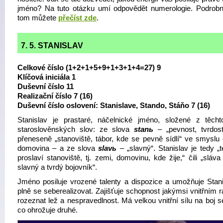
jméno? Na tuto otázku umí odpovědět numerologie. Podrobně
tom můžete
přečíst zde
.
7. 5. STANISLAV
Celkové číslo (1+2+1+5+9+1+3+1+4=27) 9
Klíčová iniciála 1
Duševní číslo 11
Realizační číslo 7 (16)
Duševní číslo oslovení: Stanislave, Stando, Stáňo 7 (16)
Stanislav je prastaré, náčelnické jméno, složené z těch
staroslověnských slov: ze slova
stanь
– „pevnost, tvrdos
přeneseně „stanoviště, tábor, kde se pevně sídlí“ ve smyslu
domovina – a ze slova
slavь
–
„slavný“. Stanislav je tedy „
proslaví stanoviště, tj. zemi, domovinu, kde žije,“ čili „sláva
slavný a tvrdý bojovník“.
Jméno posiluje vrozené talenty a dispozice a umožňuje Stani
plně se seberealizovat. Zajišťuje schopnost jakýmsi vnitřním 
rozeznat lež a nespravedlnost. Má velkou vnitřní sílu na boj 
co ohrožuje druhé.