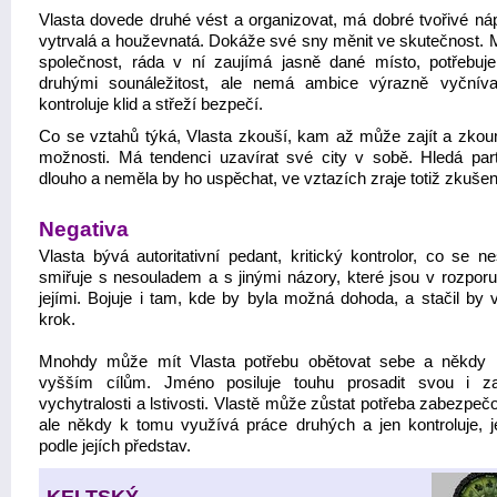
Vlasta dovede druhé vést a organizovat, má dobré tvořivé náp
vytrvalá a houževnatá. Dokáže své sny měnit ve skutečnost. 
společnost, ráda v ní zaujímá jasně dané místo, potřebuje 
druhými sounáležitost, ale nemá ambice výrazně vyčníva
kontroluje klid a střeží bezpečí.
Co se vztahů týká, Vlasta zkouší, kam až může zajít a zko
možnosti. Má tendenci uzavírat své city v sobě. Hledá part
dlouho a neměla by ho uspěchat, ve vztazích zraje totiž zkuše
Negativa
Vlasta bývá autoritativní pedant, kritický kontrolor, co se n
smiřuje s nesouladem a s jinými názory, které jsou v rozporu
jejími. Bojuje i tam, kde by byla možná dohoda, a stačil by v
krok.
Mnohdy může mít Vlasta potřebu obětovat sebe a někdy 
vyšším cílům. Jméno posiluje touhu prosadit svou i z
vychytralosti a lstivosti. Vlastě může zůstat potřeba zabezpeč
ale někdy k tomu využívá práce druhých a jen kontroluje, je
podle jejích představ.