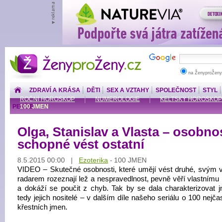
ŽenyproŽeny.cz
na ŽenyproŽeny
ZDRAVÍ A KRÁSA
DĚTI
SEX A VZTAHY
SPOLEČNOST
STYL
ROČNÍ HOROSKOP
NUMEROLOGIE
KELTSKÝ HOROSKOP
PENÍZE
100 JMEN
Olga, Stanislav a Vlasta – osobno
schopné vést ostatní
8.5.2015 00:00 |
Ezoterika
100 JMEN
-
VIDEO – Skutečné osobnosti, které umějí vést druhé, svým v
radarem rozeznají lež a nespravedlnost, pevně věří vlastnímu
a dokáží se poučit z chyb. Tak by se dala charakterizovat 
tedy jejich nositelé – v dalším díle našeho seriálu o 100 nejča
křestních jmen.