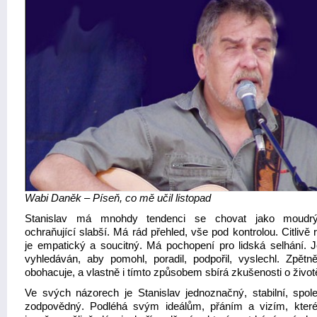
Wabi Daněk – Píseň, co mě učil listopad
Stanislav má mnohdy tendenci se chovat jako moudrý
ochraňující slabší. Má rád přehled, vše pod kontrolou. Citlivě 
je empatický a soucitný. Má pochopení pro lidská selhání. J
vyhledáván, aby pomohl, poradil, podpořil, vyslechl. Zpětn
obohacuje, a vlastně i tímto způsobem sbírá zkušenosti o život
Ve svých názorech je Stanislav jednoznačný, stabilní, spole
zodpovědný. Podléhá svým ideálům, přáním a vizím, které