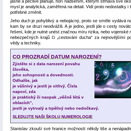
jasně a pečlivě plánuje, hoří nadšením, kterým strhává své oko
mysl je analytická, zaměřená na detail. Vidí proto nedostatky i t
potřebné změnit.
Jeho duch je pohyblivý a nebojácný, proto se směle vydává na
kam by se druzí neodvážili. A je jedno, jestli jde o cesty nová
řešení, kde je nutné unést značnou míru rizika, nebo vojenské
nebezpečných krajů či „cestování ducha“ za nejnovějšími p
vědy a techniky.
CO PROZRADÍ DATUM NAROZENÍ?
Zjistěte si z data narození povahu
člověka,
jeho schopnosti a dovednosti.
Odhalíte, jak
je vášnivý a jestli je citlivý. Čísla
napoví, zda
je praktický či naopak „věčně létá v
oblacích“,
jestli je vytrvalý a trpělivý nebo nedočkavý.
SLEDUJTE NAŠI ŠKOLU NUMEROLOGIE
Stanislav zkouší své hranice možností někdy tiše a nenápadně