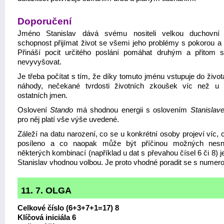
Doporučení
Jméno Stanislav dává svému nositeli velkou duchovní 
schopnost přijímat život se všemi jeho problémy s pokorou a 
Přináší pocit určitého poslání pomáhat druhým a přitom s
nevyvyšovat.
Je třeba počítat s tím, že díky tomuto jménu vstupuje do živo
náhody, nečekané tvrdosti životních zkoušek víc než u 
ostatních jmen.
Oslovení
Stando
má shodnou energii s oslovením
Stanislav
pro něj platí vše výše uvedené.
Záleží na datu narození, co se u konkrétní osoby projeví víc,
posíleno a co naopak může být příčinou možných nesn
některých kombinací (například u dat s převahou čísel 6 či 8) 
Stanislav vhodnou volbou. Je proto vhodné poradit se s numer
11. 7. OLGA
Celkové číslo (6+3+7+1=17) 8
Klíčová iniciála 6