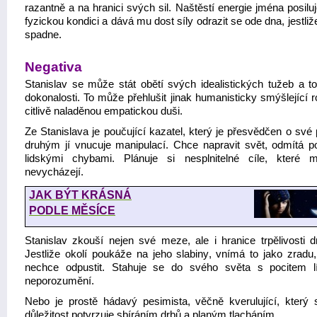
razantně a na hranici svých sil. Naštěstí energie jména posiluj
fyzickou kondici a dává mu dost síly odrazit se ode dna, jestliž
spadne.
Negativa
Stanislav se může stát obětí svých idealistických tužeb a t
dokonalosti. To může přehlušit jinak humanisticky smýšlející 
citlivě naladěnou empatickou duši.
Ze Stanislava je poučující kazatel, který je přesvědčen o své
druhým jí vnucuje manipulací. Chce napravit svět, odmítá po
lidskými chybami. Plánuje si nesplnitelné cíle, které
nevycházejí.
JAK BÝT KRÁSNÁ
PODLE MĚSÍCE
Stanislav zkouší nejen své meze, ale i hranice trpělivosti d
Jestliže okolí poukáže na jeho slabiny, vnímá to jako zradu,
nechce odpustit. Stahuje se do svého světa s pocitem lí
neporozumění.
Nebo je prostě hádavý pesimista, věčně kverulující, který 
důležitost potvrzuje sbíráním drbů a planým tlacháním.