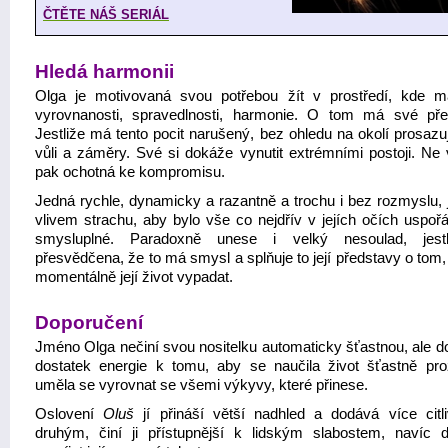
ČTĚTE NÁŠ SERIÁL
Hledá harmonii
Olga je motivovaná svou potřebou žít v prostředí, kde m
vyrovnanosti, spravedlnosti, harmonie. O tom má své pře
Jestliže má tento pocit narušený, bez ohledu na okolí prosazu
vůli a záměry. Své si dokáže vynutit extrémními postoji. Ne 
pak ochotná ke kompromisu.
Jedná rychle, dynamicky a razantně a trochu i bez rozmyslu, 
vlivem strachu, aby bylo vše co nejdřív v jejích očích uspoř
smysluplné. Paradoxně unese i velký nesoulad, jestl
přesvědčena, že to má smysl a splňuje to její představy o tom
momentálně její život vypadat.
Doporučení
Jméno Olga nečiní svou nositelku automaticky šťastnou, ale do
dostatek energie k tomu, aby se naučila život šťastně pro
uměla se vyrovnat se všemi výkyvy, které přinese.
Oslovení
Oluš
jí přináší větší nadhled a dodává více citli
druhým, činí ji přístupnější k lidským slabostem, navíc d