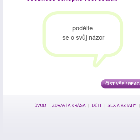
ČÍST VŠE / REA
ÚVOD
ZDRAVÍ A KRÁSA
DĚTI
SEX A VZTAHY