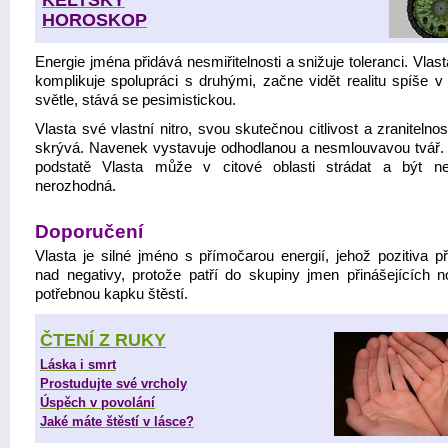
KELTSKÝ
HOROSKOP
Energie jména přidává nesmiřitelnosti a snižuje toleranci. Vlast
komplikuje spolupráci s druhými, začne vidět realitu spíše v
světle, stává se pesimistickou.
Vlasta své vlastní nitro, svou skutečnou citlivost a zranitelno
skrývá. Navenek vystavuje odhodlanou a nesmlouvavou tvář.
podstatě Vlasta může v citové oblasti strádat a být ne
nerozhodná.
Doporučení
Vlasta je silné jméno s přímočarou energií, jehož pozitiva př
nad negativy, protože patří do skupiny jmen přinášejících no
potřebnou kapku štěstí.
ČTENÍ Z RUKY
Láska i smrt
Prostudujte své vrcholy
Úspěch v povolání
Jaké máte štěstí v lásce?