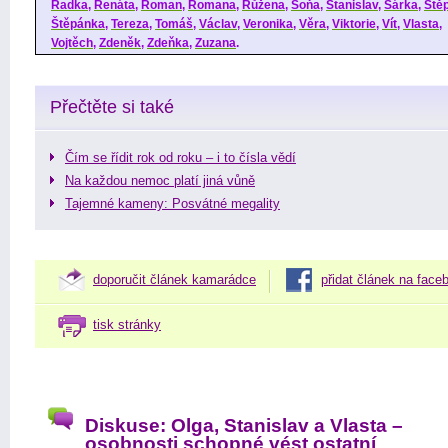
Radka
,
Renáta
,
Roman
,
Romana
,
Růžena
,
Soňa
,
Stanislav
,
Šárka
,
Ště
Štěpánka
,
Tereza
,
Tomáš
,
Václav
,
Veronika
,
Věra
,
Viktorie
,
Vít
,
Vlasta
,
Vojtěch
,
Zdeněk
,
Zdeňka
,
Zuzana
.
Přečtěte si také
Čím se řídit rok od roku – i to čísla vědí
Na každou nemoc platí jiná vůně
Tajemné kameny: Posvátné megality
doporučit článek kamarádce
přidat článek na face
tisk stránky
Diskuse: Olga, Stanislav a Vlasta –
osobnosti schopné vést ostatní