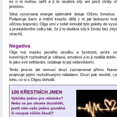
se o ni mohou opřít a jí to neubírá síly ani pocit ztráty vl
prostoru.
Silná vyrovnaná energie optimálně dotuje Olžinu ženskou e
Podporuje šarm a vnitřní kouzlo, dělá z ní jak laskavou mat
věčnou bojovnici. Olga umí v sobě skloubit tyto polohy do vyv
a produktivního celku tak, že jí to dodává sílu k životu bez zb
strachů.
Negativa
Olga má masku jasného úsudku a bystrosti, jenže ve 
konečných rozhodnutí je váhavá, emotivní a to ji nedělá dobře
to jako své selhávání, oslabuje to její sebevědomí.
Tento proces ale nemusí druzí zaznamenat přímo. Nave
projevuje jejími rozkolísanými náladami. Druzí pak nevědí, co
toho, co si s Olgou dohodli.
100 KŘESTNÍCH JMEN
Vybíráte jméno pro miminko?
Nebo se jen chcete dozvědět,
jestli vám vaše jméno pomáhá
či naopak něčím škodí?