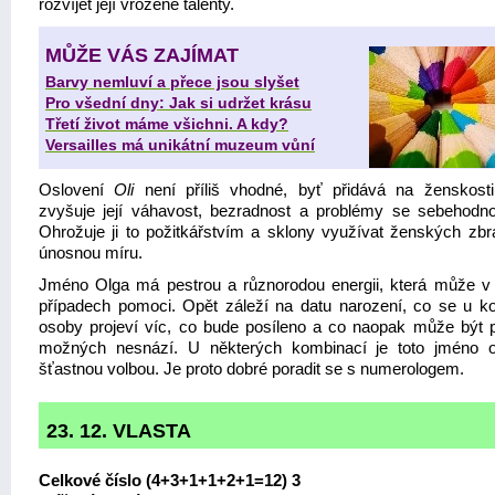
rozvíjet její vrozené talenty.
MŮŽE VÁS ZAJÍMAT
Barvy nemluví a přece jsou slyšet
Pro všední dny: Jak si udržet krásu
Třetí život máme všichni. A kdy?
Versailles má unikátní muzeum vůní
Oslovení
Oli
není příliš vhodné, byť přidává na ženskosti
zvyšuje její váhavost, bezradnost a problémy se sebehodn
Ohrožuje ji to požitkářstvím a sklony využívat ženských zbr
únosnou míru.
Jméno Olga má pestrou a různorodou energii, která může 
případech pomoci. Opět záleží na datu narození, co se u ko
osoby projeví víc, co bude posíleno a co naopak může být p
možných nesnází. U některých kombinací je toto jméno 
šťastnou volbou. Je proto dobré poradit se s numerologem.
23. 12. VLASTA
Celkové číslo (4+3+1+1+2+1=12) 3