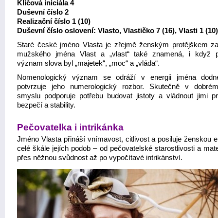
Klíčová iniciála 4
Duševní číslo 2
Realizační číslo 1 (10)
Duševní číslo oslovení: Vlasto, Vlastičko 7 (16), Vlasti 1 (10)
Staré české jméno Vlasta je zřejmě ženským protějškem za
mužského jména Vlast a „vlast“ také znamená, i když 
význam slova byl „majetek“, „moc“ a „vláda“.
Nomenologický význam se odráží v energii jména dodne
potvrzuje jeho numerologický rozbor. Skutečně v dobré
smyslu podporuje potřebu budovat jistoty a vládnout jimi pr
bezpečí a stability.
Pečovatelka i intrikánka
Jméno Vlasta přináší vnímavost, citlivost a posiluje ženskou e
celé škále jejích podob – od pečovatelské starostlivosti a mat
přes něžnou svůdnost až po vypočítavé intrikánství.