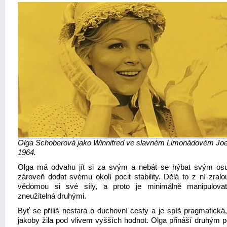
Olga Schoberová jako Winnifred ve slavném Limonádovém Joe
1964.
Olga má odvahu jít si za svým a nebát se hýbat svým o
zároveň dodat svému okolí pocit stability. Dělá to z ní zralo
vědomou si své síly, a proto je minimálně manipulova
zneužitelná druhými.
Byť se příliš nestará o duchovní cesty a je spíš pragmatická,
jakoby žila pod vlivem vyšších hodnot. Olga přináší druhým po