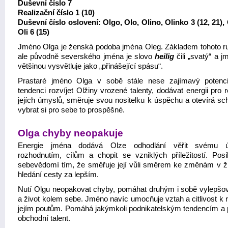
Duševní číslo 7
Realizační číslo 1 (10)
Duševní číslo oslovení: Olgo, Olo, Olino, Olinko 3 (12, 21), 
Oli 6 (15)
Jméno Olga je ženská podoba jména Oleg. Základem tohoto r
ale původně severského jména je slovo
heilig
čili „svatý“ a 
většinou vysvětluje jako „přinášející spásu“.
Prastaré jméno Olga v sobě stále nese zajímavý potenc
tendenci rozvíjet Olžiny vrozené talenty, dodávat energii pro r
jejích úmyslů, směruje svou nositelku k úspěchu a otevírá sc
vybrat si pro sebe to prospěšné.
Olga chyby neopakuje
Energie jména dodává Olze odhodlání věřit svému ú
rozhodnutím, cílům a chopit se vzniklých příležitostí. Posilu
sebevědomí tím, že směřuje její vůli směrem ke změnám v ži
hledání cesty za lepším.
Nutí Olgu neopakovat chyby, pomáhat druhým i sobě vylepšov
a život kolem sebe. Jméno navíc umocňuje vztah a citlivost k 
jejím poutům. Pomáhá jakýmkoli podnikatelským tendencím a p
obchodní talent.