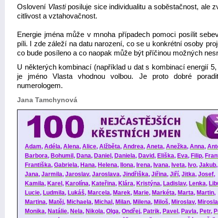
Oslovení
Vlasti
posiluje sice individualitu a soběstačnost, ale z
citlivost a vztahovačnost.
Energie jména může v mnoha případech pomoci posílit sebe
píli. I zde záleží na datu narození, co se u konkrétní osoby proj
co bude posíleno a co naopak může být příčinou možných nesn
U některých kombinací (například u dat s kombinací energií 5, 
je jméno Vlasta vhodnou volbou. Je proto dobré porad
numerologem.
Jana Tamchynová
Adam
,
Adéla
,
Alena
,
Alice
,
Alžběta
,
Andrea
,
Aneta
,
Anežka
,
Anna
,
Ant
Barbora
,
Bohumil
,
Dana
,
Daniel
,
Daniela
,
David
,
Eliška
,
Eva
,
Filip
,
Fran
Františka
,
Gabriela
,
Hana
,
Helena
,
Ilona
,
Irena
,
Ivana
,
Iveta
,
Ivo
,
Jakub
Jana
,
Jarmila
,
Jaroslav
,
Jaroslava
,
Jindřiška
,
Jiřina
,
Jiří
,
Jitka
,
Josef
,
Kamila
,
Karel
,
Karolína
,
Kateřina
,
Klára
,
Kristýna
,
Ladislav
,
Lenka
,
Lib
Lucie
,
Ludmila
,
Lukáš
,
Marcela
,
Marek
,
Marie
,
Markéta
,
Marta
,
Martin
,
Martina
,
Matěj
,
Michaela
,
Michal
,
Milan
,
Milena
,
Miloš
,
Miroslav
,
Mirosl
Monika
,
Natálie
,
Nela
,
Nikola
,
Olga
,
Ondřej
,
Patrik
,
Pavel
,
Pavla
,
Petr
,
P