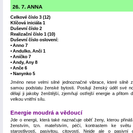
26. 7. ANNA
Celkové číslo 3 (12)
Klíčová iniciála 1
Duševní číslo 2
Realizační číslo 1 (10)
Duševní číslo oslovení:
• Anno
7
• Andulko, Anči 1
• Aničko 7
• Andy, Any 8
• Anče 6
• Nanynko 5
Jméno nese velmi silné jednoznačné vibrace, které silně z
samou podstatu ženské bytosti. Posilují ženský úděl své nos
dělají ji jakoby ženštější, zjemňují ostřejší energie a přitom 
velkou vnitřní sílu.
Energie moudrá a vědoucí
Jde o energii, která také naznačuje oběť ženy, kterou přiná
ženstvím, tzn. mateřstvím, péčí, kontrastem ke světu
starostlivostí, pasivitou, citovostí. Nejde ale o pasivní