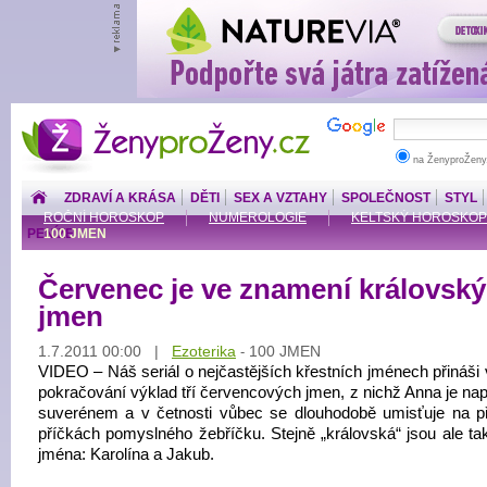
ŽenyproŽeny.cz
na ŽenyproŽeny
ZDRAVÍ A KRÁSA
DĚTI
SEX A VZTAHY
SPOLEČNOST
STYL
ROČNÍ HOROSKOP
NUMEROLOGIE
KELTSKÝ HOROSKOP
PENÍZE
100 JMEN
Červenec je ve znamení královsk
jmen
1.7.2011 00:00 |
Ezoterika
100 JMEN
-
VIDEO – Náš seriál o nejčastějších křestních jménech přináši 
pokračování výklad tří červencových jmen, z nichž Anna je na
suverénem a v četnosti vůbec se dlouhodobě umisťuje na p
příčkách pomyslného žebříčku. Stejně „královská“ jsou ale tak
jména: Karolína a Jakub.