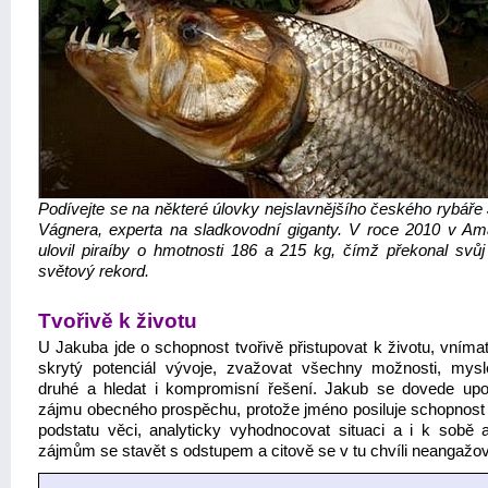
Podívejte se na některé úlovky nejslavnějšího českého rybáře
Vágnera, experta na sladkovodní giganty. V roce 2010 v A
ulovil piraíby o hmotnosti 186 a 215 kg, čímž překonal svůj 
světový rekord.
Tvořivě k životu
U Jakuba jde o schopnost tvořivě přistupovat k životu, vnímat
skrytý potenciál vývoje, zvažovat všechny možnosti, mysl
druhé a hledat i kompromisní řešení. Jakub se dovede upo
zájmu obecného prospěchu, protože jméno posiluje schopnost
podstatu věci, analyticky vyhodnocovat situaci a i k sobě
zájmům se stavět s odstupem a citově se v tu chvíli neangažov