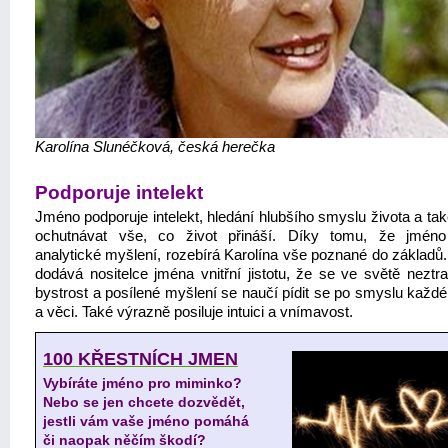
Karolína Slunéčková, česká herečka
Podporuje intelekt
Jméno podporuje intelekt, hledání hlubšího smyslu života a ta
ochutnávat vše, co život přináší. Díky tomu, že jméno
analytické myšlení, rozebírá Karolína vše poznané do základů.
dodává nositelce jména vnitřní jistotu, že se ve světě neztrat
bystrost a posílené myšlení se naučí pídit se po smyslu každé
a věci. Také výrazně posiluje intuici a vnímavost.
100 KŘESTNÍCH JMEN
Vybíráte jméno pro miminko?
Nebo se jen chcete dozvědět,
jestli vám vaše jméno pomáhá
či naopak něčím škodí?