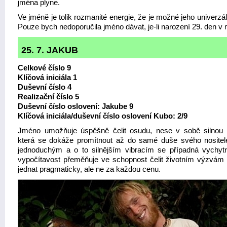
jména plyne.
Ve jméně je tolik rozmanité energie, že je možné jeho univerzáln
Pouze bych nedoporučila jméno dávat, je-li narození 29. den v 
25. 7. JAKUB
Celkové číslo 9
Klíčová iniciála 1
Duševní číslo 4
Realizační číslo 5
Duševní číslo oslovení: Jakube 9
Klíčová iniciála/duševní číslo oslovení Kubo: 2/9
Jméno umožňuje úspěšně čelit osudu, nese v sobě silnou e
která se dokáže promítnout až do samé duše svého nositel
jednoduchým a o to silnějším vibracím se případná vychytr
vypočítavost přeměňuje ve schopnost čelit životním výzvám
jednat pragmaticky, ale ne za každou cenu.