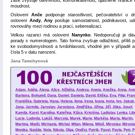
zase zvyšuje otevřenost, komunikativnost, ujasněné hranice 
moudrost.
Oslovení
Anče
podporuje starostlivost, pečovatelství o d
oslovení
Andy
,
Any
posiluje samostatnost, podnikavost, ud
rovnováhy mezi rodinou a prací, seberealizaci.
Velkou razanci má oslovení
Nanynko
. Nedoporučuji je dá
porady s numerologem. Tato forma zvyšuje odtažitost, příliš 
ke svobodomyslnosti a tvrdohlavosti, vhodné jen v případě 
čísla 5 v datu narození.
Jana Tamchynová
Adam
,
Adéla
,
Alena
,
Alice
,
Alžběta
,
Andrea
,
Aneta
,
Anežka
,
Anna
,
Ant
Barbora
,
Bohumil
,
Dana
,
Daniel
,
Daniela
,
David
,
Eliška
,
Eva
,
Filip
,
Fran
Františka
,
Gabriela
,
Hana
,
Helena
,
Ilona
,
Irena
,
Ivana
,
Iveta
,
Ivo
,
Jakub
Jana
,
Jarmila
,
Jaroslav
,
Jaroslava
,
Jindřiška
,
Jiřina
,
Jiří
,
Jitka
,
Josef
,
Kamila
,
Karel
,
Karolína
,
Kateřina
,
Klára
,
Kristýna
,
Ladislav
,
Lenka
,
Lib
Lucie
,
Ludmila
,
Lukáš
,
Marcela
,
Marek
,
Marie
,
Markéta
,
Marta
,
Martin
,
Martina
,
Matěj
,
Michaela
,
Michal
,
Milan
,
Milena
,
Miloš
,
Miroslav
,
Mirosl
Monika
,
Natálie
,
Nela
,
Nikola
,
Olga
,
Ondřej
,
Patrik
,
Pavel
,
Pavla
,
Petr
,
P