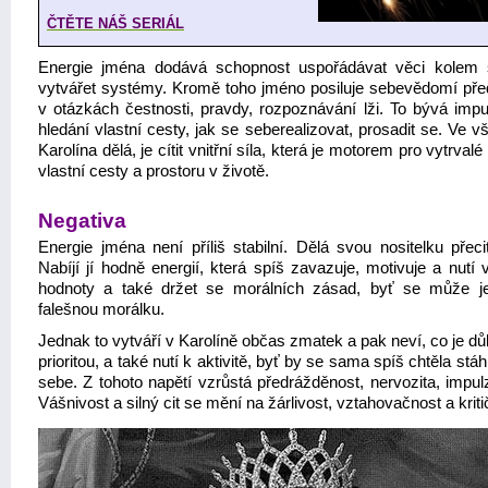
ČTĚTE NÁŠ SERIÁL
Energie jména dodává schopnost uspořádávat věci kolem
vytvářet systémy. Kromě toho jméno posiluje sebevědomí př
v otázkách čestnosti, pravdy, rozpoznávání lži. To bývá imp
hledání vlastní cesty, jak se seberealizovat, prosadit se. Ve 
Karolína dělá, je cítit vnitřní síla, která je motorem pro vytrvalé
vlastní cesty a prostoru v životě.
Negativa
Energie jména není příliš stabilní. Dělá svou nositelku přecit
Nabíjí jí hodně energií, která spíš zavazuje, motivuje a nutí 
hodnoty a také držet se morálních zásad, byť se může j
falešnou morálku.
Jednak to vytváří v Karolíně občas zmatek a pak neví, co je důl
prioritou, a také nutí k aktivitě, byť by se sama spíš chtěla stá
sebe. Z tohoto napětí vzrůstá předrážděnost, nervozita, impul
Vášnivost a silný cit se mění na žárlivost, vztahovačnost a kriti