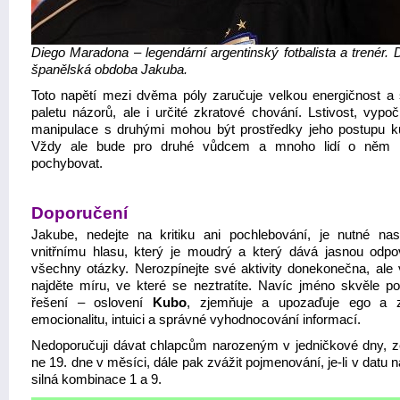
Diego Maradona – legendární argentinský fotbalista a trenér. 
španělská obdoba Jakuba.
Toto napětí mezi dvěma póly zaručuje velkou energičnost a 
paletu názorů, ale i určité zkratové chování. Lstivost, vypoč
manipulace s druhými mohou být prostředky jeho postupu k
Vždy ale bude pro druhé vůdcem a mnoho lidí o něm 
pochybovat.
Doporučení
Jakube, nedejte na kritiku ani pochlebování, je nutné nas
vnitřnímu hlasu, který je moudrý a který dává jasnou odp
všechny otázky. Nerozpínejte své aktivity donekonečna, ale 
najděte míru, ve které se neztratíte. Navíc jméno skvěle po
řešení – oslovení
Kubo
, zjemňuje a upozaďuje ego a z
emocionalitu, intuici a správné vyhodnocování informací.
Nedoporučuji dávat chlapcům narozeným v jedničkové dny, 
ne 19. dne v měsíci, dále pak zvážit pojmenování, je-li v datu 
silná kombinace 1 a 9.