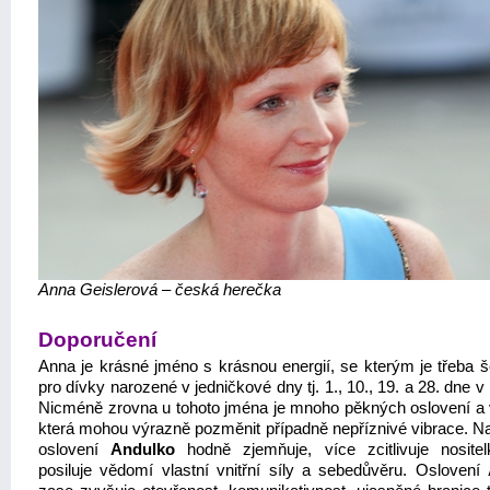
Anna Geislerová – česká herečka
Doporučení
Anna je krásné jméno s krásnou energií, se kterým je třeba še
pro dívky narozené v jedničkové dny tj. 1., 10., 19. a 28. dne v
Nicméně zrovna u tohoto jména je mnoho pěkných oslovení a v
která mohou výrazně pozměnit případně nepříznivé vibrace. Na
oslovení
Andulko
hodně zjemňuje, více zcitlivuje nositel
posiluje vědomí vlastní vnitřní síly a sebedůvěru. Oslovení