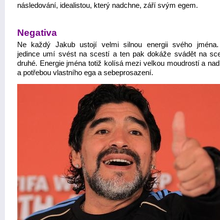
následování, idealistou, který nadchne, září svým egem.
Negativa
Ne každý Jakub ustojí velmi silnou energii svého jména.
jedince umí svést na scestí a ten pak dokáže svádět na sces
druhé. Energie jména totiž kolísá mezi velkou moudrostí a na
a potřebou vlastního ega a sebeprosazení.