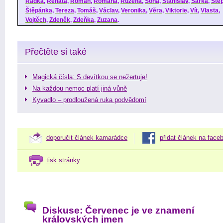
Radka
,
Renáta
,
Roman
,
Romana
,
Růžena
,
Soňa
,
Stanislav
,
Šárka
,
Ště
Štěpánka
,
Tereza
,
Tomáš
,
Václav
,
Veronika
,
Věra
,
Viktorie
,
Vít
,
Vlasta
,
Vojtěch
,
Zdeněk
,
Zdeňka
,
Zuzana
.
Přečtěte si také
Magická čísla: S devítkou se nežertuje!
Na každou nemoc platí jiná vůně
Kyvadlo – prodloužená ruka podvědomí
doporučit článek kamarádce
přidat článek na face
tisk stránky
Diskuse: Červenec je ve znamení
královských jmen