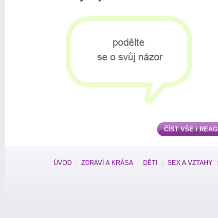
ČÍST VŠE / REA
ÚVOD
ZDRAVÍ A KRÁSA
DĚTI
SEX A VZTAHY