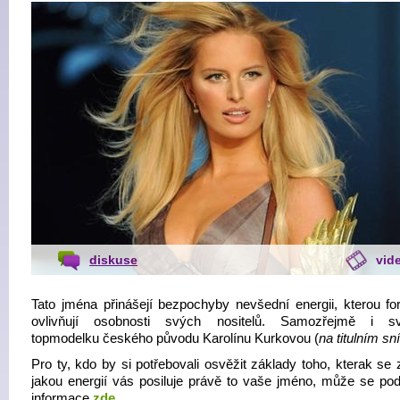
diskuse
vid
Tato jména přinášejí bezpochyby nevšední energii, kterou for
ovlivňují osobnosti svých nositelů. Samozřejmě i sv
topmodelku českého původu Karolínu Kurkovou (
na titulním s
Pro ty, kdo by si potřebovali osvěžit základy toho, kterak se z
jakou energií vás posiluje právě to vaše jméno, může se pod
informace
zde
.