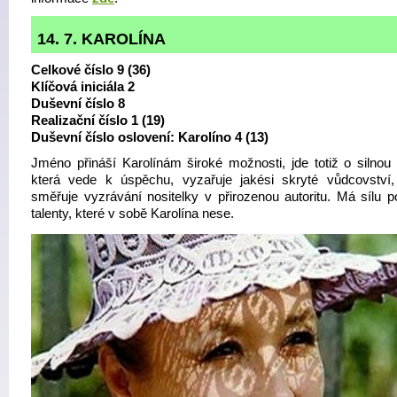
14. 7. KAROLÍNA
Celkové číslo 9 (36)
Klíčová iniciála 2
Duševní číslo 8
Realizační číslo 1 (19)
Duševní číslo oslovení: Karolíno 4 (13)
Jméno přináší Karolínám široké možnosti, jde totiž o silnou e
která vede k úspěchu, vyzařuje jakési skryté vůdcovství, 
směřuje vyzrávání nositelky v přirozenou autoritu. Má sílu po
talenty, které v sobě Karolína nese.