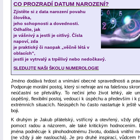
CO PROZRADÍ DATUM NAROZENÍ?
Zjistěte si z data narození povahu
člověka,
jeho schopnosti a dovednosti.
Odhalíte, jak
je vášnivý a jestli je citlivý. Čísla
napoví, zda
je praktický či naopak „věčně létá v
oblacích“,
jestli je vytrvalý a trpělivý nebo nedočkavý.
SLEDUJTE NAŠI ŠKOLU NUMEROLOGIE
Jméno dodává hrdost a vnímání obecné spravedlnosti a pravd
Podporuje morální postoj, který si nehraje ani na falešnou skr
neúčastní se přetvářky. To nečiní jeho život lehký, ale u
úspěšný, flexibilní postoj, vedoucí k úspěchu a především i k p
extrémních situacích. Neúspěch ho často nastartuje k ještě 
boji.
K druhým je Jakub přátelský, vstřícný a otevřený, vždy při
pomoct radou a názorem, ale také kritickým hodnocením. 
jména podněcuje k plnohodnotnému životu, dodává vnitřní m
(ne vždy ji ale naslouchá). Je pro druhé inspirací, vůdcem