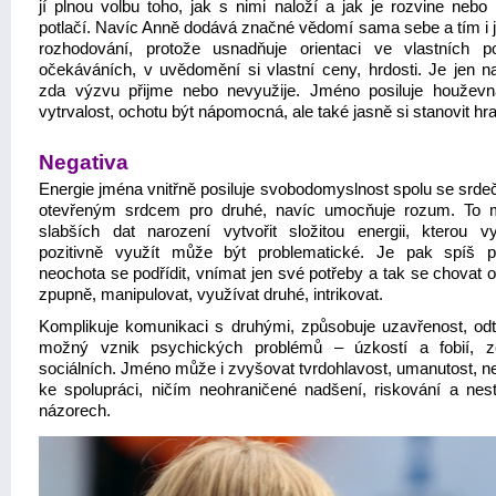
jí plnou volbu toho, jak s nimi naloží a jak je rozvine nebo
potlačí. Navíc Anně dodává značné vědomí sama sebe a tím i ji
rozhodování, protože usnadňuje orientaci ve vlastních po
očekáváních, v uvědomění si vlastní ceny, hrdosti. Je jen n
zda výzvu přijme nebo nevyužije. Jméno posiluje houževn
vytrvalost, ochotu být nápomocná, ale také jasně si stanovit hra
Negativa
Energie jména vnitřně posiluje svobodomyslnost spolu se srdeč
otevřeným srdcem pro druhé, navíc umocňuje rozum. To
slabších dat narození vytvořit složitou energii, kterou vy
pozitivně využít může být problematické. Je pak spíš p
neochota se podřídit, vnímat jen své potřeby a tak se chovat 
zpupně, manipulovat, využívat druhé, intrikovat.
Komplikuje komunikaci s druhými, způsobuje uzavřenost, odta
možný vznik psychických problémů – úzkostí a fobií, 
sociálních. Jméno může i zvyšovat tvrdohlavost, umanutost, n
ke spolupráci, ničím neohraničené nadšení, riskování a nest
názorech.