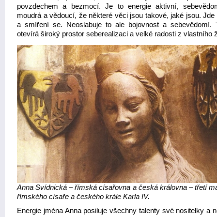
povzdechem a bezmocí. Je to energie aktivní, sebevědo
moudrá a vědoucí, že některé věci jsou takové, jaké jsou. Jde o
a smíření se. Neoslabuje to ale bojovnost a sebevědomí.
otevírá široký prostor seberealizaci a velké radosti z vlastního ž
Anna Svídnická – římská císařovna a česká královna – třetí m
římského císaře a českého krále Karla IV.
Energie jména Anna posiluje všechny talenty své nositelky a 