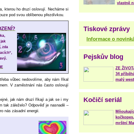
vlastně 
, kterou ho druzí oslovují. Necháme si
pouze pod svou oblíbenou přezdívkou.
Tiskové zprávy
OZENÍ?
ěka,
Informace o novink
 jak
í, zda
lacích“,
Pejskův blog
kavý.
IE
ZE ŽIVO
34 příběh
třeba vůbec nedovolíme, aby nám říkal
malý west
énem. V zaměstnání nás často oslovují
Kočičí seriál
ejné, jak nám druzí říkají a jak se i my
om tak záleželo? Odpověď je nasnadě –
o nás zásadní energii.
Mňoukajíc
kočkopes,
mrštní Mar