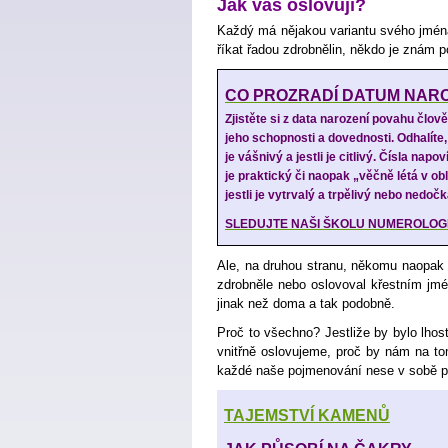
Jak vás oslovují?
Každý má nějakou variantu svého jména
říkat řadou zdrobnělin, někdo je znám 
CO PROZRADÍ DATUM NAR
Zjistěte si z data narození povahu člov
jeho schopnosti a dovednosti. Odhalíte,
je vášnivý a jestli je citlivý. Čísla napov
je praktický či naopak „věčně létá v ob
jestli je vytrvalý a trpělivý nebo nedoč
SLEDUJTE NAŠI ŠKOLU NUMEROLOG
Ale, na druhou stranu, někomu naopak 
zdrobněle nebo oslovoval křestním jm
jinak než doma a tak podobně.
Proč to všechno? Jestliže by bylo lhost
vnitřně oslovujeme, proč by nám na t
každé naše pojmenování nese v sobě pr
TAJEMSTVÍ KAMENŮ