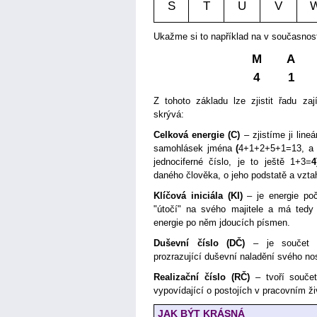
S
T
U
V
Ukažme si to například na v současnos
M
A
4
1
Z tohoto základu lze zjistit řadu za
skrývá:
Celková energie (C)
– zjistíme ji lin
samohlásek jména
(
4+1+2+5+1=13, a p
jednociferné číslo, je to ještě 1+3=
4
daného člověka, o jeho podstatě a vzta
Klíčová iniciála (KI)
– je energie po
"útočí" na svého majitele a má tedy n
energie po něm jdoucích písmen.
Duševní číslo (DČ)
– je součet 
prozrazující duševní naladění svého nos
Realizační číslo (RČ)
– tvoří souče
vypovídající o postojích v pracovním ži
JAK BÝT KRÁSNÁ