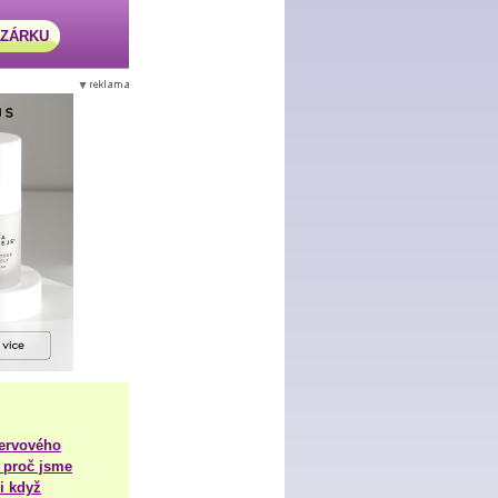
AZÁRKU
nervového
 proč jsme
i když