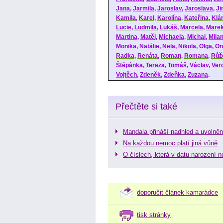
Jana
,
Jarmila
,
Jaroslav
,
Jaroslava
,
Ji
Kamila
,
Karel
,
Karolína
,
Kateřina
,
Klá
Lucie
,
Ludmila
,
Lukáš
,
Marcela
,
Mare
Martina
,
Matěj
,
Michaela
,
Michal
,
Mila
Monika
,
Natálie
,
Nela
,
Nikola
,
Olga
,
On
Radka
,
Renáta
,
Roman
,
Romana
,
Růž
Štěpánka
,
Tereza
,
Tomáš
,
Václav
,
Ver
Vojtěch
,
Zdeněk
,
Zdeňka
,
Zuzana
.
Přečtěte si také
Mandala přináší nadhled a uvolněn
Na každou nemoc platí jiná vůně
O číslech, která v datu narození
doporučit článek kamarádce
tisk stránky