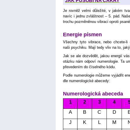
JAK PŮSOBÍ NA ČAKRY
Je rovněž velmi důležité, v jakém tv
navíc i jednu zvláštnost – 5. pád. Naš
trochu pozměněnou vibraci oproti psan
Energie písmen
Všechny tyto vibrace, nebo chcete-li 
naši psychiku. Mají tedy vliv na to, ja
Jak se ale dozvědět, jakou energií vás
otázku nám odpoví numerologie. Ta umí
převedením do číselného kódu.
Podle numerologie můžeme vyjádřit en
dle numerologické abecedy:
Numerologická abeceda
1
2
3
4
A
B
C
D
J
K
L
M