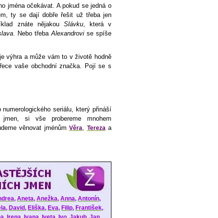
ho jména očekávat. A pokud se jedná o
 ty se dají dobře řešit už třeba jen
říklad znáte nějakou
Slávku
, která v
slava
. Nebo třeba
Alexandrovi
se spíše
je výhra a může vám to v životě hodně
přece vaše obchodní značka. Pojí se s
 numerologického seriálu, který přináší
ch jmen, si vše probereme mnohem
 budeme věnovat jménům
,
a
Věra
Tereza
ndrea
,
Aneta
,
Anežka
,
Anna
,
Antonín
,
la
,
David
,
Eliška
,
Eva
,
Filip
,
František
,
na
,
Irena
,
Ivana
,
Iveta
,
Ivo
,
Jakub
,
Jan
,