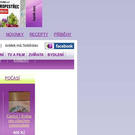
E
NOVINKY
RECEPTY
PŘÍBĚHY
 | svátek má Soběslav
NÍ
TV A FILM
ZVÍŘATA
BYDLENÍ
P
KAMENY
POČASÍ
Cestuj ! Kniha
pro všechny
cestovatele
400 Kč