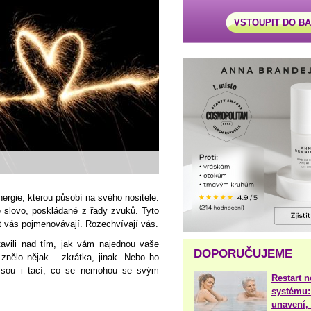
VSTOUPIT DO B
ergie, kterou působí na svého nositele.
é slovo, poskládané z řady zvuků. Tyto
t vás pojmenovávají. Rozechvívají vás.
tavili nad tím, jak vám najednou vaše
DOPORUČUJEME
i znělo nějak… zkrátka, jinak. Nebo ho
 Jsou i tací, co se nemohou se svým
Restart 
systému:
unavení, 