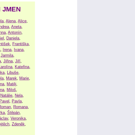
H JMEN
la
,
Alena
,
Alice
,
ndrea
,
Aneta
,
nna
,
Antonín
,
iel
,
Daniela
,
ntišek
,
Františka
,
a
,
Irena
,
Ivana
,
,
Jarmila
,
a
,
Jiřina
,
Jiří
,
arolína
,
Kateřina
,
nka
,
Libuše
,
la
,
Marek
,
Marie
,
ina
,
Matěj
,
ena
,
Miloš
,
,
Natálie
,
Nela
,
Pavel
,
Pavla
,
Roman
,
Romana
,
rka
,
Štěpán
,
áclav
,
Veronika
,
ojtěch
,
Zdeněk
,