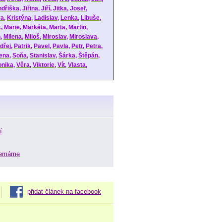
ndřiška
,
Jiřina
,
Jiří
,
Jitka
,
Josef
,
ra
,
Kristýna
,
Ladislav
,
Lenka
,
Libuše
,
k
,
Marie
,
Markéta
,
Marta
,
Martin
,
n
,
Milena
,
Miloš
,
Miroslav
,
Miroslava
,
dřej
,
Patrik
,
Pavel
,
Pavla
,
Petr
,
Petra
,
ena
,
Soňa
,
Stanislav
,
Šárka
,
Štěpán
,
onika
,
Věra
,
Viktorie
,
Vít
,
Vlasta
,
í
 nemáme
přidat článek na facebook