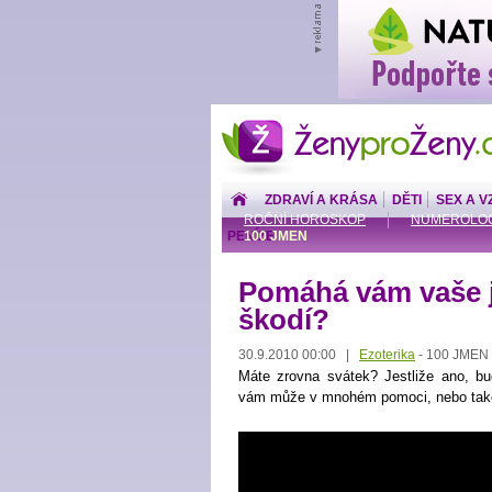
ŽenyproŽeny.cz
ZDRAVÍ A KRÁSA
DĚTI
SEX A V
ROČNÍ HOROSKOP
NUMEROLOG
PENÍZE
100 JMEN
Pomáhá vám vaše 
škodí?
30.9.2010 00:00 |
Ezoterika
100 JMEN
-
Máte zrovna svátek? Jestliže ano, bu
vám může v mnohém pomoci, nebo také