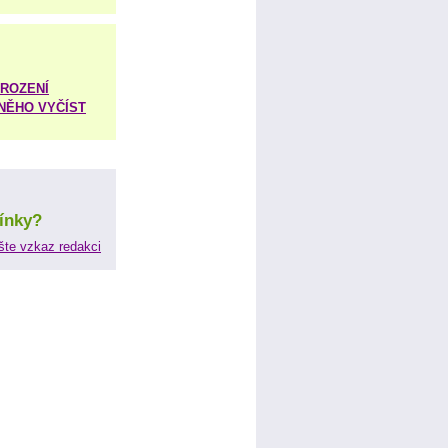
ROZENÍ
 NĚHO VYČÍST
ínky?
šte vzkaz redakci