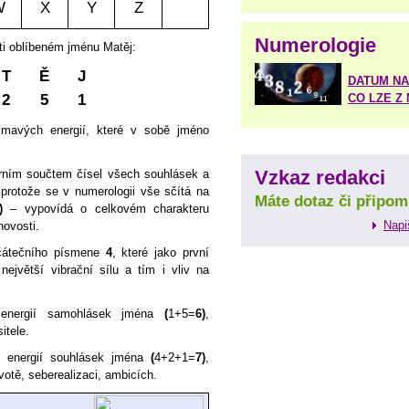
W
X
Y
Z
Numerologie
ti oblíbeném jménu Matěj:
T
Ě
J
DATUM NA
2
5
1
CO LZE Z
jímavých energií, které v sobě jméno
Vzkaz redakci
eárním součtem čísel všech souhlásek a
rotože se v numerologii vše sčítá na
Máte dotaz či připom
)
– vypovídá o celkovém charakteru
Napi
hovosti.
čátečního písmene
4
, které jako první
ejvětší vibrační sílu a tím i vliv na
energií samohlásek jména
(
1+5=
6)
,
itele.
t energií souhlásek jména
(
4+2+1=
7)
,
votě, seberealizaci, ambicích.