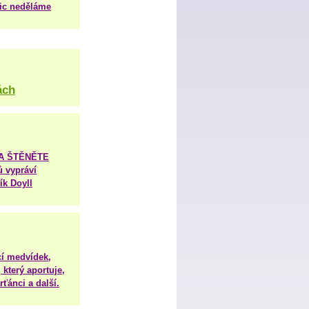
nic neděláme
ách
TA ŠTĚNĚTE
ů vypráví
ík Doyll
í medvídek,
 který aportuje,
ťánci a další.