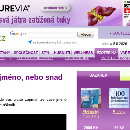
SOUTĚŽ
na ŽenyproŽeny.cz
na internetu
sobota 8.8.2026
ZTAHY
SPOLEČNOST
STYL
HUBNUTÍ
WELLNESS
EZOTERIKA
VAŘE
IE
KELTSKÝ HOROSKOP
ČTENÍ Z RUKY
KVĚT. HOROSKO
jméno, nebo snad
BAZÁREK
de vás určitě zajímat, že vaše jméno
 uškodit.
Elektrický
E-knihy
mop 3 v 1
2000 Kč
59 Kč