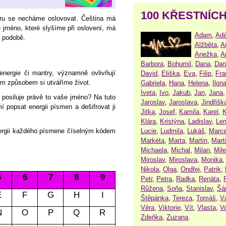
100 KŘESTNÍC
aru se necháme oslovovat. Čeština má
e jméno, které slyšíme při oslovení, má
Adam
,
Adé
é podobě.
Alžběta
,
A
Anežka
,
A
Barbora
,
Bohumil
,
Dana
,
Dan
energie či mantry, významně ovlivňují
David
,
Eliška
,
Eva
,
Filip
,
Fra
kým způsobem si utváříme život.
Gabriela
,
Hana
,
Helena
,
Ilon
Iveta
,
Ivo
,
Jakub
,
Jan
,
Jana
 posiluje právě to vaše jméno? Na tuto
Jaroslav
,
Jaroslava
,
Jindřišk
 popsat energii písmen a dešifrovat ji
Jitka
,
Josef
,
Kamila
,
Karel
,
K
Klára
,
Kristýna
,
Ladislav
,
Le
Lucie
,
Ludmila
,
Lukáš
,
Marce
ergii každého písmene číselným kódem
Markéta
,
Marta
,
Martin
,
Mart
Michaela
,
Michal
,
Milan
,
Mil
Miroslav
,
Miroslava
,
Monika
Nikola
,
Olga
,
Ondřej
,
Patrik
,
5
6
7
8
9
Petr
,
Petra
,
Radka
,
Renáta
,
Růžena
,
Soňa
,
Stanislav
,
Šá
E
F
G
H
I
Štěpánka
,
Tereza
,
Tomáš
,
V
Věra
,
Viktorie
,
Vít
,
Vlasta
,
V
N
O
P
Q
R
Zdeňka
,
Zuzana
.