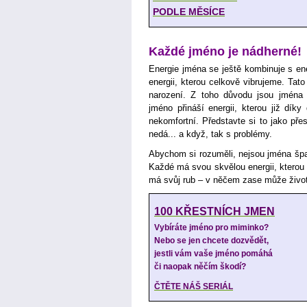
PODLE MĚSÍCE
Každé jméno je nádherné!
Energie jména se ještě kombinuje s ene
energii, kterou celkově vibrujeme. Tat
narození. Z toho důvodu jsou jména 
jméno přináší energii, kterou již díky
nekomfortní. Představte si to jako přes
nedá... a když, tak s problémy.
Abychom si rozuměli, nejsou jména špa
Každé má svou skvělou energii, kterou 
má svůj rub – v něčem zase může život
100 KŘESTNÍCH JMEN
Vybíráte jméno pro miminko?
Nebo se jen chcete dozvědět,
jestli vám vaše jméno pomáhá
či naopak něčím škodí?
ČTĚTE NÁŠ SERIÁL