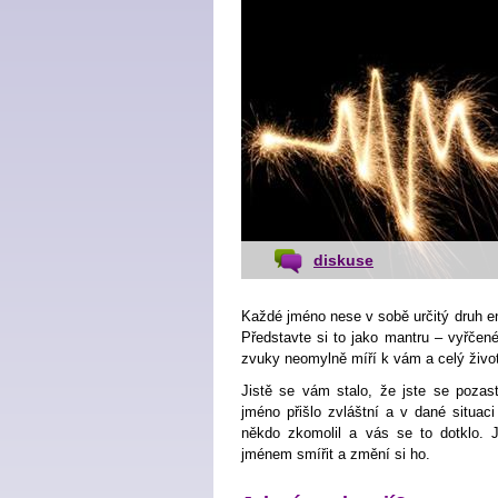
diskuse
Každé jméno nese v sobě určitý druh en
Představte si to jako mantru – vyřčen
zvuky neomylně míří k vám a celý živo
Jistě se vám stalo, že jste se pozas
jméno přišlo zvláštní a v dané situac
někdo zkomolil a vás se to dotklo.
jménem smířit a změní si ho.