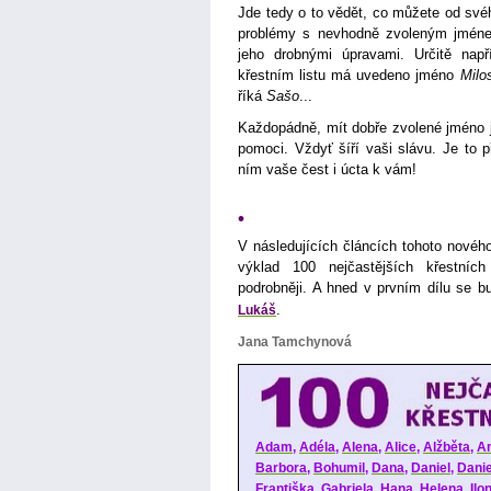
Jde tedy o to vědět, co můžete od své
problémy s nevhodně zvoleným jménem,
jeho drobnými úpravami. Určitě nap
křestním listu má uvedeno jméno
Milo
říká
Sašo
...
Každopádně, mít dobře zvolené jméno 
pomoci. Vždyť šíří vaši slávu. Je to 
ním vaše čest i úcta k vám!
•
V následujících článcích tohoto nového
výklad 100 nejčastějších křestní
podrobněji. A hned v prvním dílu se
.
Lukáš
Jana Tamchynová
Adam
,
Adéla
,
Alena
,
Alice
,
Alžběta
,
A
Barbora
,
Bohumil
,
Dana
,
Daniel
,
Danie
Františka
,
Gabriela
,
Hana
,
Helena
,
Ilo