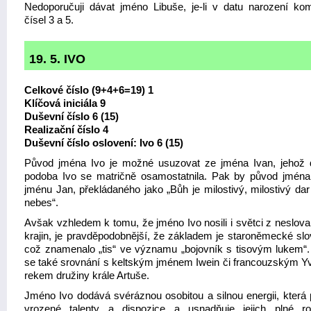
Nedoporučuji dávat jméno Libuše, je-li v datu narození ko
čísel 3 a 5.
19. 5. IVO
Celkové číslo (9+4+6=19) 1
Klíčová iniciála 9
Duševní číslo 6 (15)
Realizační číslo 4
Duševní číslo oslovení: Ivo 6 (15)
Původ jména Ivo je možné usuzovat ze jména Ivan, jehož
podoba Ivo se matričně osamostatnila. Pak by původ jména
jménu Jan, překládaného jako „Bůh je milostivý, milostivý dar
nebes“.
Avšak vzhledem k tomu, že jméno Ivo nosili i světci z neslov
krajin, je pravděpodobnější, že základem je staroněmecké sl
což znamenalo „tis“ ve významu „bojovník s tisovým lukem“.
se také srovnání s keltským jménem Iwein či francouzským Y
rekem družiny krále Artuše.
Jméno Ivo dodává svéráznou osobitou a silnou energii, která p
vrozené talenty a dispozice a usnadňuje jejich plné roz