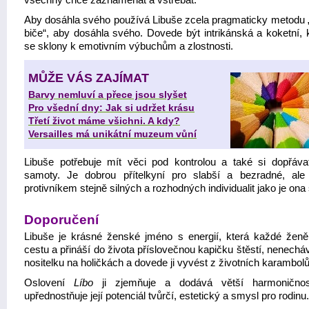
všechny chce zaznamenat a vstřebat.
Aby dosáhla svého používá Libuše zcela pragmaticky metodu „
biče“, aby dosáhla svého. Dovede být intrikánská a koketní, k
se sklony k emotivním výbuchům a zlostnosti.
MŮŽE VÁS ZAJÍMAT
Barvy nemluví a přece jsou slyšet
Pro všední dny: Jak si udržet krásu
Třetí život máme všichni. A kdy?
Versailles má unikátní muzeum vůní
Libuše potřebuje mít věci pod kontrolou a také si dopřávat
samoty. Je dobrou přítelkyní pro slabší a bezradné, ale
protivníkem stejně silných a rozhodných individualit jako je on
Doporučení
Libuše je krásné ženské jméno s energií, která každé žen
cestu a přináší do života příslovečnou kapičku štěstí, nenech
nositelku na holičkách a dovede ji vyvést z životních karambolů
Oslovení
Líbo
ji zjemňuje a dodává větší harmoničnost
upřednostňuje její potenciál tvůrčí, estetický a smysl pro rodinu.