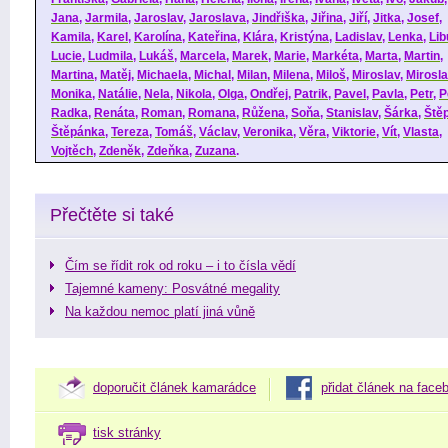
Jana
,
Jarmila
,
Jaroslav
,
Jaroslava
,
Jindřiška
,
Jiřina
,
Jiří
,
Jitka
,
Josef
,
Kamila
,
Karel
,
Karolína
,
Kateřina
,
Klára
,
Kristýna
,
Ladislav
,
Lenka
,
Lib
Lucie
,
Ludmila
,
Lukáš
,
Marcela
,
Marek
,
Marie
,
Markéta
,
Marta
,
Martin
,
Martina
,
Matěj
,
Michaela
,
Michal
,
Milan
,
Milena
,
Miloš
,
Miroslav
,
Mirosl
Monika
,
Natálie
,
Nela
,
Nikola
,
Olga
,
Ondřej
,
Patrik
,
Pavel
,
Pavla
,
Petr
,
P
Radka
,
Renáta
,
Roman
,
Romana
,
Růžena
,
Soňa
,
Stanislav
,
Šárka
,
Ště
Štěpánka
,
Tereza
,
Tomáš
,
Václav
,
Veronika
,
Věra
,
Viktorie
,
Vít
,
Vlasta
,
Vojtěch
,
Zdeněk
,
Zdeňka
,
Zuzana
.
Přečtěte si také
Čím se řídit rok od roku – i to čísla vědí
Tajemné kameny: Posvátné megality
Na každou nemoc platí jiná vůně
doporučit článek kamarádce
přidat článek na face
tisk stránky