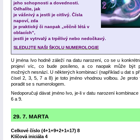
jeho schopnosti a dovednosti.
Odhalíte, jak
je vášnivý a jestli je citlivý. Čísla
napoví, zda
je praktický či naopak „věčně létá v
oblacích“,
jestli je vytrvalý a trpělivý nebo nedočkavý.
SLEDUJTE NAŠI ŠKOLU NUMEROLOGIE
U jména Ivo hodně záleží na datu narození, co se u konkrétn
projeví víc, co bude posíleno, a co naopak může být p
možných nesnází. U některých kombinací (například u dat s p
čísel 2, 3, 5, 7 a 8) je toto jméno vhodnou volbou. Je proto
poradit se s numerologem.
Nedoporučuji dávat jméno Ivo, je-li v datu narození kombinace 
6 a 9.
29. 7. MARTA
Celkové číslo (4+1+9+2+1=17) 8
Klíčová iniciála 4