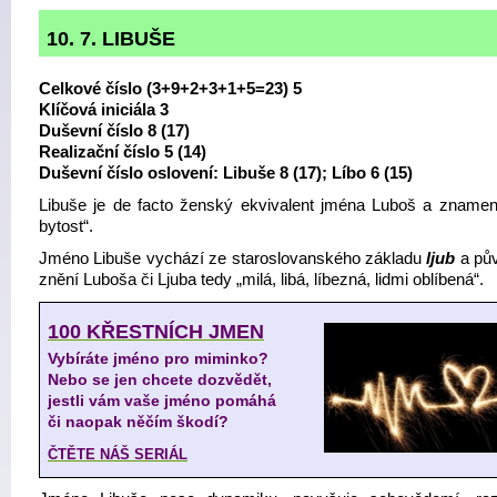
10. 7. LIBUŠE
Celkové číslo (3+9+2+3+1+5=23) 5
Klíčová iniciála 3
Duševní číslo 8 (17)
Realizační číslo 5 (14)
Duševní číslo oslovení: Libuše 8 (17); Líbo 6 (15)
Libuše je de facto ženský ekvivalent jména Luboš a znamen
bytost“.
Jméno Libuše vychází ze staroslovanského základu
ljub
a pů
znění Luboša či Ljuba tedy „milá, libá, líbezná, lidmi oblíbená“.
100 KŘESTNÍCH JMEN
Vybíráte jméno pro miminko?
Nebo se jen chcete dozvědět,
jestli vám vaše jméno pomáhá
či naopak něčím škodí?
ČTĚTE NÁŠ SERIÁL