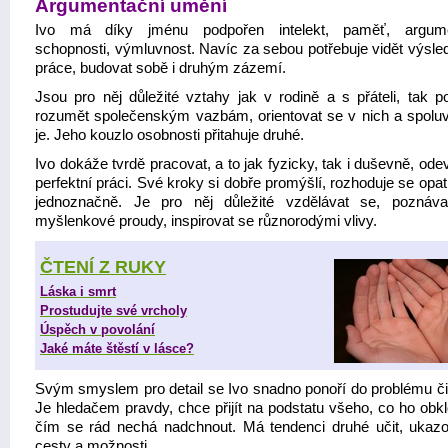
Argumentační umění
Ivo má díky jménu podpořen intelekt, paměť, argume
schopnosti, výmluvnost. Navíc za sebou potřebuje vidět výsle
práce, budovat sobě i druhým zázemí.
Jsou pro něj důležité vztahy jak v rodině a s přáteli, tak po
rozumět společenským vazbám, orientovat se v nich a spoluv
je. Jeho kouzlo osobnosti přitahuje druhé.
Ivo dokáže tvrdě pracovat, a to jak fyzicky, tak i duševně, od
perfektní práci. Své kroky si dobře promýšlí, rozhoduje se opat
jednoznačně. Je pro něj důležité vzdělávat se, poznáv
myšlenkové proudy, inspirovat se různorodými vlivy.
ČTENÍ Z RUKY
Láska i smrt
Prostudujte své vrcholy
Úspěch v povolání
Jaké máte štěstí v lásce?
Svým smyslem pro detail se Ivo snadno ponoří do problému či 
Je hledačem pravdy, chce přijít na podstatu všeho, co ho obkl
čím se rád nechá nadchnout. Má tendenci druhé učit, ukazo
cesty a možnosti.