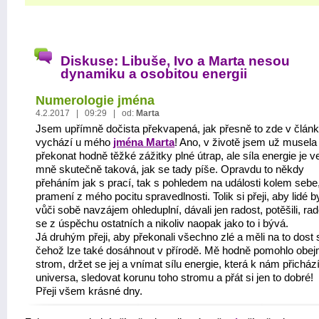
Diskuse: Libuše, Ivo a Marta nesou
dynamiku a osobitou energii
Numerologie jména
4.2.2017 | 09:29 | od:
Marta
Jsem upřímně dočista překvapená, jak přesně to zde v člán
vychází u mého
jména Marta
! Ano, v životě jsem už musela
překonat hodně těžké zážitky plné útrap, ale síla energie je v
mně skutečně taková, jak se tady píše. Opravdu to někdy
přeháním jak s prací, tak s pohledem na události kolem sebe
pramení z mého pocitu spravedlnosti. Tolik si přeji, aby lidé by
vůči sobě navzájem ohleduplní, dávali jen radost, potěšili, rad
se z úspěchu ostatních a nikoliv naopak jako to i bývá.
Já druhým přeji, aby překonali všechno zlé a měli na to dost s
čehož lze také dosáhnout v přírodě. Mě hodně pomohlo obe
strom, držet se jej a vnímat sílu energie, která k nám přicház
universa, sledovat korunu toho stromu a přát si jen to dobré!
Přeji všem krásné dny.