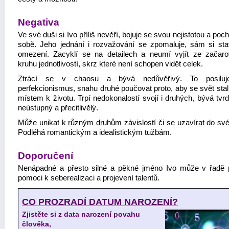
Negativa
Ve své duši si Ivo příliš nevěří, bojuje se svou nejistotou a poc
sobě. Jeho jednání i rozvažování se zpomaluje, sám si sta
omezení. Zacyklí se na detailech a neumí vyjít ze začar
kruhu jednotlivostí, skrz které není schopen vidět celek.
Ztrácí se v chaosu a bývá nedůvěřivý. To posiluj
perfekcionismus, snahu druhé poučovat proto, aby se svět stal
místem k životu. Trpí nedokonalostí svojí i druhých, bývá tvr
neústupný a přecitlivělý.
Může unikat k různým druhům závislostí či se uzavírat do své
Podléhá romantickým a idealistickým tužbám.
Doporučení
Nenápadné a přesto silné a pěkné jméno Ivo může v řadě 
pomoci k seberealizaci a projevení talentů.
CO PROZRADÍ DATUM NAROZENÍ?
Zjistěte si z data narození povahu
člověka,