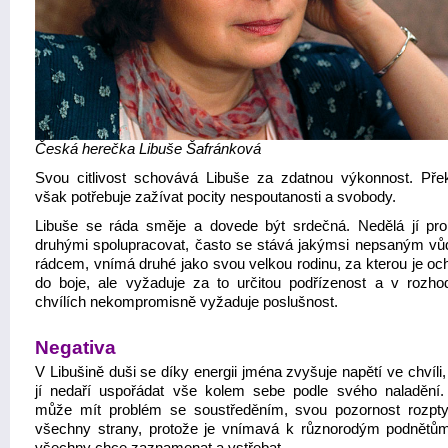
Česká herečka Libuše Šafránková
Svou citlivost schovává Libuše za zdatnou výkonnost. Pře
však potřebuje zažívat pocity nespoutanosti a svobody.
Libuše se ráda směje a dovede být srdečná. Nedělá jí pr
druhými spolupracovat, často se stává jakýmsi nepsaným v
rádcem, vnímá druhé jako svou velkou rodinu, za kterou je och
do boje, ale vyžaduje za to určitou podřízenost a v rozhod
chvílích nekompromisně vyžaduje poslušnost.
Negativa
V Libušině duši se díky energii jména zvyšuje napětí ve chvíli
jí nedaří uspořádat vše kolem sebe podle svého naladění.
může mít problém se soustředěním, svou pozornost rozpty
všechny strany, protože je vnímavá k různorodým podnětům