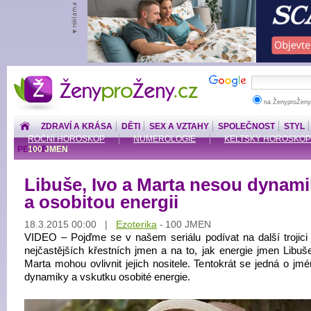
ŽenyproŽeny.cz
na ŽenyproŽeny
ZDRAVÍ A KRÁSA
DĚTI
SEX A VZTAHY
SPOLEČNOST
STYL
ROČNÍ HOROSKOP
NUMEROLOGIE
KELTSKÝ HOROSKOP
PENÍZE
100 JMEN
Libuše, Ivo a Marta nesou dynam
a osobitou energii
18.3.2015 00:00 |
Ezoterika
100 JMEN
-
VIDEO – Pojďme se v našem seriálu podívat na další trojici
nejčastějších křestních jmen a na to, jak energie jmen Libuše
Marta mohou ovlivnit jejich nositele. Tentokrát se jedná o jm
dynamiky a vskutku osobité energie.