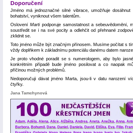
Doporučení
Jméno má jednoznačné silné vibrace, umožňuje dosáhnut
bohatství, vyniknout všem talentům.
Oslovení
Marti
podporuje samostatnost a sebeuvědomění, 
soustředit se i na své pocity a odlehčit od přehnané zodpově
zklidnit se.
Toto jméno může být značným přínosem. Musíme počítat s tím
vždy doplňkem k základnímu potenciálu danému datem naroze
Je proto vhodné poradit se s numerologem, aby bylo jasné
konkrétním případě bude jméno posilovat a co naopak m
příčinou možných problémů.
Nedoporučuji dávat jméno Marta, jsou-li v datu narození ví
čtyřky.
Jana Tamchynová
Adam
,
Adéla
,
Alena
,
Alice
,
Alžběta
,
Andrea
,
Aneta
,
Anežka
,
Anna
,
Ant
Barbora
,
Bohumil
,
Dana
,
Daniel
,
Daniela
,
David
,
Eliška
,
Eva
,
Filip
,
Fran
Františka
,
Gabriela
,
Hana
,
Helena
,
Ilona
,
Irena
,
Ivana
,
Iveta
,
Ivo
,
Jakub