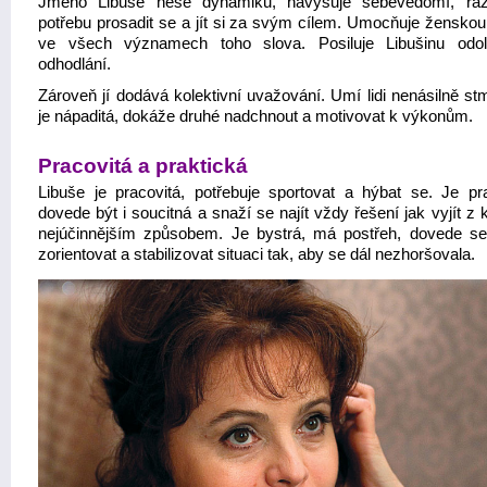
Jméno Libuše nese dynamiku, navyšuje sebevědomí, raz
potřebu prosadit se a jít si za svým cílem. Umocňuje ženskou 
ve všech významech toho slova. Posiluje Libušinu odo
odhodlání.
Zároveň jí dodává kolektivní uvažování. Umí lidi nenásilně st
je nápaditá, dokáže druhé nadchnout a motivovat k výkonům.
Pracovitá a praktická
Libuše je pracovitá, potřebuje sportovat a hýbat se. Je pra
dovede být i soucitná a snaží se najít vždy řešení jak vyjít z 
nejúčinnějším způsobem. Je bystrá, má postřeh, dovede se
zorientovat a stabilizovat situaci tak, aby se dál nezhoršovala.