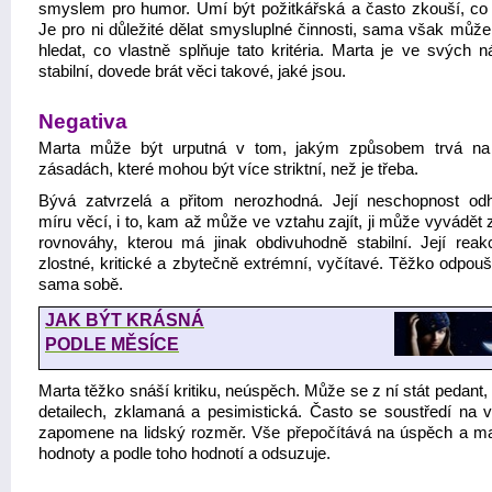
smyslem pro humor. Umí být požitkářská a často zkouší, co 
Je pro ni důležité dělat smysluplné činnosti, sama však může
hledat, co vlastně splňuje tato kritéria. Marta je ve svých n
stabilní, dovede brát věci takové, jaké jsou.
Negativa
Marta může být urputná v tom, jakým způsobem trvá na
zásadách, které mohou být více striktní, než je třeba.
Bývá zatvrzelá a přitom nerozhodná. Její neschopnost od
míru věcí, i to, kam až může ve vztahu zajít, ji může vyvádět 
rovnováhy, kterou má jinak obdivuhodně stabilní. Její reak
zlostné, kritické a zbytečně extrémní, vyčítavé. Těžko odpoušt
sama sobě.
JAK BÝT KRÁSNÁ
PODLE MĚSÍCE
Marta těžko snáší kritiku, neúspěch. Může se z ní stát pedant, 
detailech, zklamaná a pesimistická. Často se soustředí na 
zapomene na lidský rozměr. Vše přepočítává na úspěch a mat
hodnoty a podle toho hodnotí a odsuzuje.