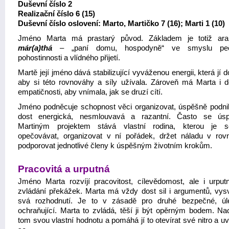
Duševní číslo 2
Realizační číslo 6 (15)
Duševní číslo oslovení: Marto, Martičko 7 (16); Marti 1 (10)
Jméno Marta má prastarý původ. Základem je totiž ara
már(a)thá
– „paní domu, hospodyně“ ve smyslu pečli
pohostinnosti a vlídného přijetí.
Martě její jméno dává stabilizující vyváženou energii, která jí d
aby si této rovnováhy a síly užívala. Zároveň má Marta i d
empatičnosti, aby vnímala, jak se druzí cítí.
Jméno podněcuje schopnost věci organizovat, úspěšně podnik
dost energická, nesmlouvavá a razantní. Často se ús
Martiným projektem stává vlastní rodina, kterou je s
opečovávat, organizovat v ní pořádek, držet náladu v rov
podporovat jednotlivé členy k úspěšným životním krokům.
Pracovitá a urputná
Jméno Marta rozvíjí pracovitost, cílevědomost, ale i urput
zvládání překážek. Marta má vždy dost sil i argumentů, vysv
svá rozhodnutí. Je to v zásadě pro druhé bezpečné, ú
ochraňující. Marta to zvládá, těší ji být opěrným bodem. Na
tom svou vlastní hodnotu a pomáhá jí to otevírat své nitro a u