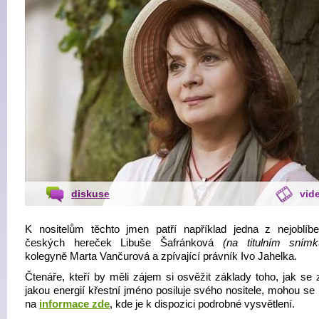
diskuse
vid
K nositelům těchto jmen patří například jedna z nejoblíbe
českých hereček Libuše Šafránková
(na titulním snímk
kolegyně Marta Vančurová a zpívající právník Ivo Jahelka.
Čtenáře, kteří by měli zájem si osvěžit základy toho, jak se z
jakou energií křestní jméno posiluje svého nositele, mohou se
na
informace zde
, kde je k dispozici podrobné vysvětlení.