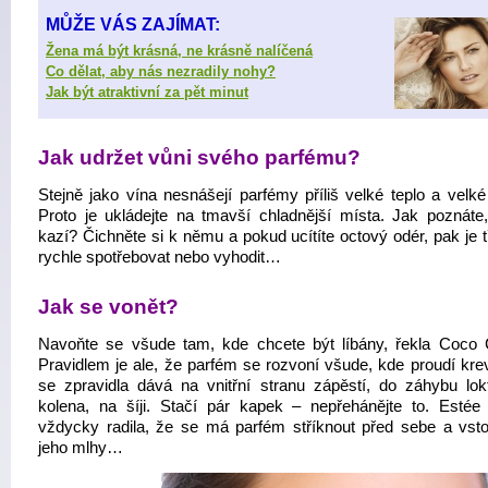
MŮŽE VÁS ZAJÍMAT:
Žena má být krásná, ne krásně nalíčená
Co dělat, aby nás nezradily nohy?
Jak být atraktivní za pět minut
Jak udržet vůni svého parfému?
Stejně jako vína nesnášejí parfémy příliš velké teplo a velké
Proto je ukládejte na tmavší chladnější místa. Jak poznáte
kazí? Čichněte si k němu a pokud ucítíte octový odér, pak je t
rychle spotřebovat nebo vyhodit…
Jak se vonět?
Navoňte se všude tam, kde chcete být líbány, řekla Coco 
Pravidlem je ale, že parfém se rozvoní všude, kde proudí krev
se zpravidla dává na vnitřní stranu zápěstí, do záhybu lok
kolena, na šíji. Stačí pár kapek – nepřehánějte to. Estée
vždycky radila, že se má parfém stříknout před sebe a vsto
jeho mlhy…