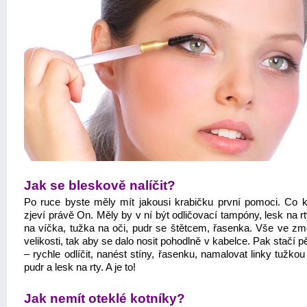
Jak se bleskově nalíčit?
Po ruce byste měly mít jakousi krabičku první pomoci. Co 
zjeví právě On. Měly by v ní být odličovací tampóny, lesk na rt
na víčka, tužka na oči, pudr se štětcem, řasenka. Vše ve z
velikosti, tak aby se dalo nosit pohodlně v kabelce. Pak stačí p
– rychle odlíčit, nanést stíny, řasenku, namalovat linky tužkou
pudr a lesk na rty. A je to!
Jak nemít oteklé kotníky?