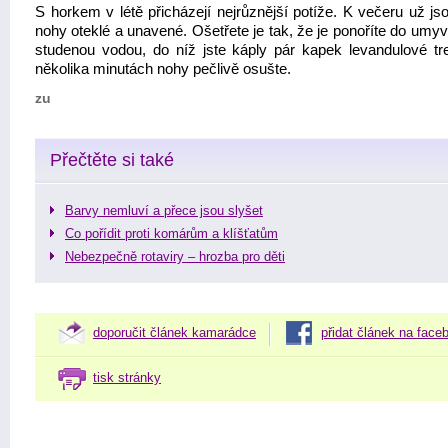
S horkem v létě přicházejí nejrůznější potíže. K večeru už js
nohy oteklé a unavené. Ošetřete je tak, že je ponoříte do umy
studenou vodou, do níž jste káply pár kapek levandulové tre
několika minutách nohy pečlivě osušte.
zu
Přečtěte si také
Barvy nemluví a přece jsou slyšet
Co pořídit proti komárům a klíšťatům
Nebezpečně rotaviry – hrozba pro děti
doporučit článek kamarádce
přidat článek na face
tisk stránky