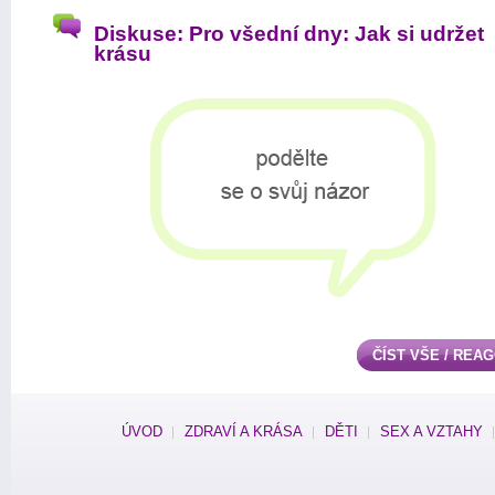
Diskuse: Pro všední dny: Jak si udržet
krásu
ČÍST VŠE / REA
ÚVOD
ZDRAVÍ A KRÁSA
DĚTI
SEX A VZTAHY