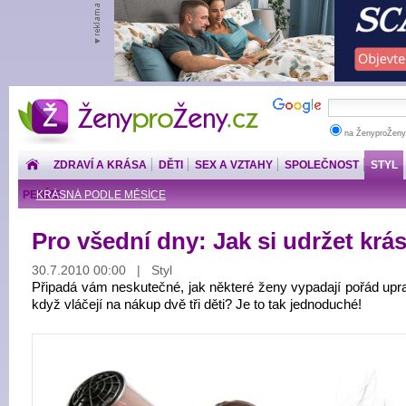
ŽenyproŽeny.cz
na ŽenyproŽeny
ZDRAVÍ A KRÁSA
DĚTI
SEX A VZTAHY
SPOLEČNOST
STYL
PENÍZE
KRÁSNÁ PODLE MĚSÍCE
Pro všední dny: Jak si udržet krá
30.7.2010 00:00 | Styl
Připadá vám neskutečné, jak některé ženy vypadají pořád upra
když vláčejí na nákup dvě tři děti? Je to tak jednoduché!