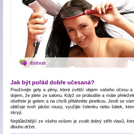
diskuse
Jak být pořád dobře učesaná?
Používejte gely a pěny, které zvětší objem vašeho účesu a 
dojem, že jdete ze salonu. Když se probudíte a máte přeleželé
ošetřete je gelem a na chvíli přitáhněte pinetkou. Jestli se v
obličeje tvoří jakési rousy, využijte čelenku nebo šátek, kte
skryjí.
Nejdůležitější ze všeho ovšem je zvolit dobrý střih vlasů, kt
dlouho držet.