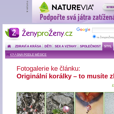
ŽenyproŽeny.cz
na ŽenyproŽeny
ZDRAVÍ A KRÁSA
DĚTI
SEX A VZTAHY
SPOLEČNOST
STYL
PENÍZE
KRÁSNÁ PODLE MĚSÍCE
Fotogalerie ke článku:
Originální korálky – to musíte z
z