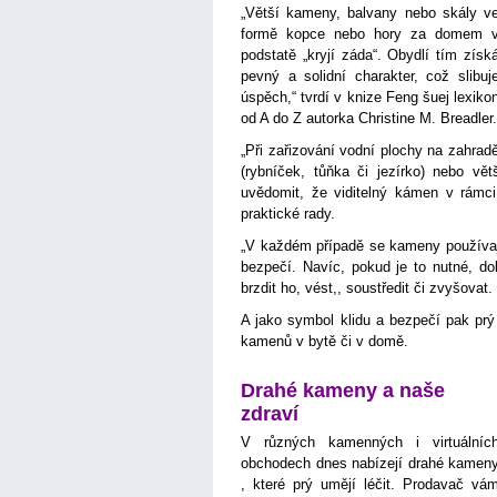
„Větší kameny, balvany nebo skály v
formě kopce nebo hory za domem 
podstatě „kryjí záda“. Obydlí tím získ
pevný a solidní charakter, což slibuj
úspěch,“ tvrdí v knize Feng šuej lexiko
od A do Z autorka Christine M. Breadler.
„Při zařizování vodní plochy na zahrad
(rybníček, tůňka či jezírko) nebo vě
uvědomit, že viditelný kámen v rámci
praktické rady.
„V každém případě se kameny používaj
bezpečí. Navíc, pokud je to nutné, do
brzdit ho, vést,, soustředit či zvyšovat.
A jako symbol klidu a bezpečí pak prý 
kamenů v bytě či v domě.
Drahé kameny a naše
zdraví
V různých kamenných i virtuálníc
obchodech dnes nabízejí drahé kamen
, které prý umějí léčit. Prodavač vá