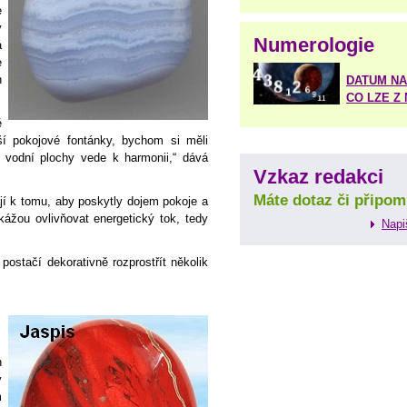
e
v
Numerologie
á
e
n
DATUM NA
CO LZE Z
ě
tší pokojové fontánky, bychom si měli
 vodní plochy vede k harmonii,“ dává
Vzkaz redakci
Máte dotaz či připom
í k tomu, aby poskytly dojem pokoje a
kážou ovlivňovat energetický tok, tedy
Napi
postačí dekorativně rozprostřít několik
h
y
m