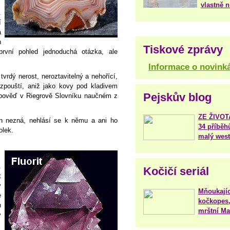
vlastně 
.
í
á
h
Tiskové zprávy
rvní pohled jednoduchá otázka, ale
Informace o novink
vrdý nerost, neroztavitelný a nehořící,
ozpouští, aniž jako kovy pod kladivem
Pejskův blog
odpověď v Riegrově Slovníku naučném z
ZE ŽIVO
n nezná, nehlásí se k němu a ani ho
34 příběh
olek.
malý west
.
Kočičí seriál
t
v
Mňoukajíc
e
kočkopes,
h
mrštní Mar
v