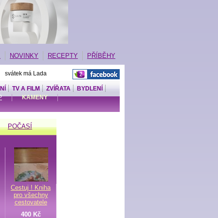
E
NOVINKY
RECEPTY
PŘÍBĚHY
| svátek má Lada
NÍ
TV A FILM
ZVÍŘATA
BYDLENÍ
P
KAMENY
POČASÍ
Cestuj ! Kniha
pro všechny
cestovatele
400 Kč