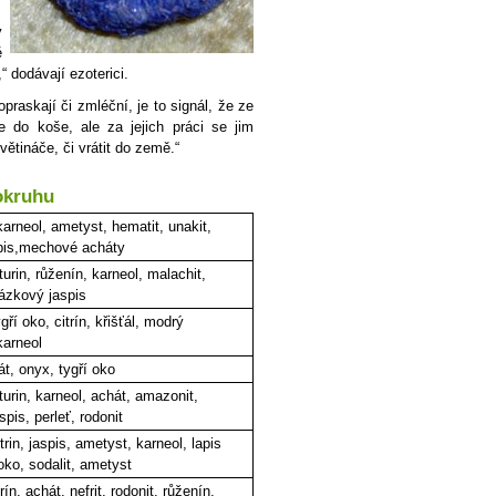
y
ě
“ dodávají ezoterici.
praskají či zmléční, je to signál, že ze
 do koše, ale za jejich práci se jim
ětináče, či vrátit do země.“
okruhu
arneol, ametyst, hematit, unakit,
pis,mechové acháty
urin, růženín, karneol, malachit,
rázkový jaspis
gří oko, citrín, křišťál, modrý
karneol
nát, onyx, tygří oko
urin, karneol, achát, amazonit,
spis, perleť, rodonit
trin, jaspis, ametyst, karneol, lapis
 oko, sodalit, ametyst
ín, achát, nefrit, rodonit, růženín,