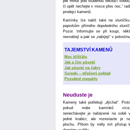
pět minut pod studenou tekoucí vodou
či opět nechejte v misce přes noc,“ rad
prodejci kamenů.
Kamínky lze nabít také na sluníčku.
paprskům přímého dopoledního sluníč
Pozor. Informujte se při koupi, něk
nesnášejí a pak se „nabíjejí“ v polostínu
TAJEMSTVÍ KAMENŮ
Moc křišťálu
Jak a čím působí
Jak působí na čakry
Suiseki – střežený poklad
Posvátné megality
Neuduste je
Kameny také potřebují „dýchat“. Prot
pokud máte kamínků více
nenechávejte je naházené na sobě 
jedné krabici, ale rozestavte je n
plochu. Přitom by měly mít přístup 
dennímu světlu.