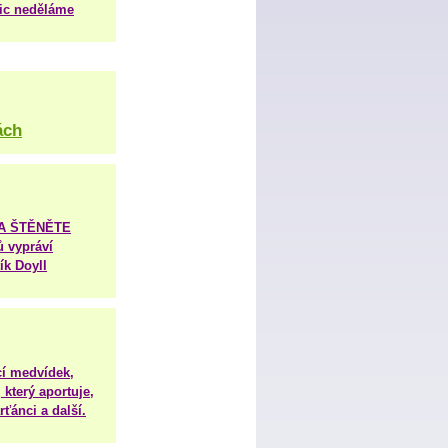
nic neděláme
ách
TA ŠTĚNĚTE
ů vypráví
ík Doyll
í medvídek,
 který aportuje,
ťánci a další.