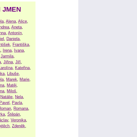
H JMEN
la
,
Alena
,
Alice
,
ndrea
,
Aneta
,
nna
,
Antonín
,
iel
,
Daniela
,
ntišek
,
Františka
,
a
,
Irena
,
Ivana
,
,
Jarmila
,
a
,
Jiřina
,
Jiří
,
arolína
,
Kateřina
,
nka
,
Libuše
,
la
,
Marek
,
Marie
,
ina
,
Matěj
,
ena
,
Miloš
,
,
Natálie
,
Nela
,
Pavel
,
Pavla
,
Roman
,
Romana
,
rka
,
Štěpán
,
áclav
,
Veronika
,
ojtěch
,
Zdeněk
,