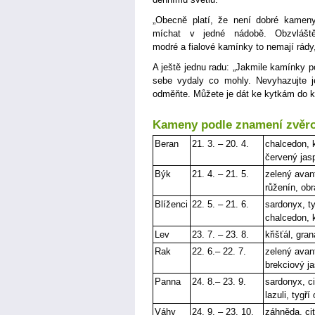
„Obecně platí, že není dobré kamen
míchat v jedné nádobě. Obzvlášt
modré a fialové kamínky to nemají rády,
A ještě jednu radu: „Jakmile kamínky po
sebe vydaly co mohly. Nevyhazujte je
odměňte. Můžete je dát ke kytkám do kv
Kameny podle znamení zvěr
Beran
21. 3. – 20. 4.
chalcedon, k
červený jas
Býk
21. 4. – 21. 5.
zelený avant
růženín, ob
Blíženci
22. 5. – 21. 6.
sardonyx, ty
chalcedon, 
Lev
23. 7. – 23. 8.
křišťál, gra
Rak
22. 6.– 22. 7.
zelený avant
brekciový ja
Panna
24. 8.– 23. 9.
sardonyx, ci
lazuli, tygří
Váhy
24. 9. – 23. 10.
záhněda, citr