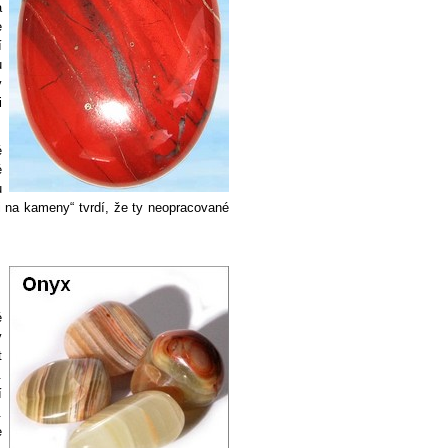
a
e
í
u
ý
i
é
é
u
i na kameny“ tvrdí, že ty neopracované
é
ý
t
.
í
.
e