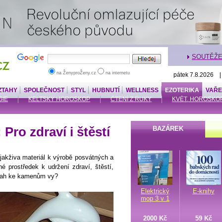
SOUTĚŽ
na ŽenyproŽeny.cz
na internetu
pátek 7.8.2026 
ZTAHY
SPOLEČNOST
STYL
HUBNUTÍ
WELLNESS
EZOTERIKA
VAŘE
IE
KELTSKÝ HOROSKOP
ČTENÍ Z RUKY
KVĚT. HOROSKO
Pro zdraví i štěstí
BAZÁREK
djakživa materiál k výrobě posvátných a
 prostředek k udržení zdraví, štěstí,
ztah ke kamenům vy?
Elektrický
E-knihy
mop 3 v 1
2000 Kč
59 Kč