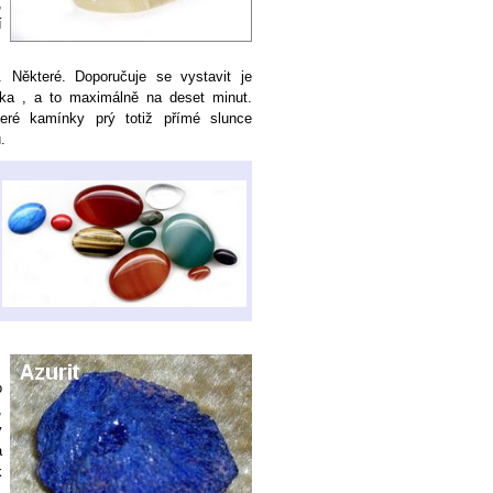
,
í
 Některé. Doporučuje se vystavit je
ka , a to maximálně na deset minut.
teré kamínky prý totiž přímé slunce
.
o
,
v
a
k