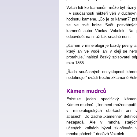
Vztah lidí ke kamenům může být různý
I v současnosti někteří věří v duchovn
hodnotu kamene. „Co je to kámen?“ pt
se ve své knize Svět posvátnýc
kamenů autor Václav Vokolek. Na p
odpovědět na ni už tak snadné není.
„Kámen v mineralogii je každý pevný a t
který ani ve vodě, ani v oleji se ner
protahuje,“ nalézá český spisovatel 
roku 1865.
„Řada současných encyklopedií káme
nedefinuje,“ uvádí trochu zklamaně Vok
Kámen mudrců
Existuje jeden specifický kámen
Kámen mudrců. „Ten není možno spatři
v mineralogických sbírkách ani 
atlasech. Do žádné „kamenné“ definic
nezapadá. Ale v mnoha starýc
učených knihách býval skloňován 
mnoha pádech,“ dodává Vokolek.