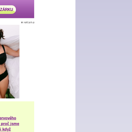
AZÁRKU
nervového
 proč jsme
i když