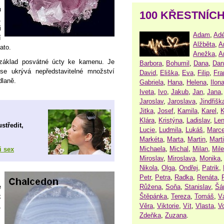
ů
100 KŘESTNÍC
,
i
Adam
,
Adé
í
Alžběta
,
A
ato.
Anežka
,
A
základ posvátné úcty ke kamenu. Je
Barbora
,
Bohumil
,
Dana
,
Dan
e ukrývá nepředstavitelné množství
David
,
Eliška
,
Eva
,
Filip
,
Fra
dlaně.
Gabriela
,
Hana
,
Helena
,
Ilon
Iveta
,
Ivo
,
Jakub
,
Jan
,
Jana
Jaroslav
,
Jaroslava
,
Jindřišk
Jitka
,
Josef
,
Kamila
,
Karel
,
K
Klára
,
Kristýna
,
Ladislav
,
Le
středit,
Lucie
,
Ludmila
,
Lukáš
,
Marce
Markéta
,
Marta
,
Martin
,
Mart
Michaela
,
Michal
,
Milan
,
Mil
i sex
Miroslav
,
Miroslava
,
Monika
Nikola
,
Olga
,
Ondřej
,
Patrik
,
Petr
,
Petra
,
Radka
,
Renáta
,
Růžena
,
Soňa
,
Stanislav
,
Šá
e
Štěpánka
,
Tereza
,
Tomáš
,
V
k
Věra
,
Viktorie
,
Vít
,
Vlasta
,
V
,
Zdeňka
,
Zuzana
.