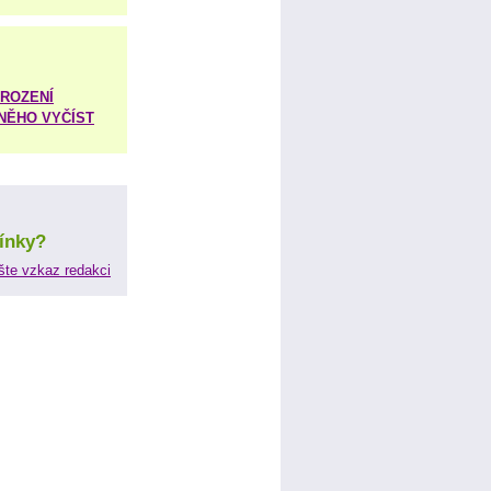
ROZENÍ
 NĚHO VYČÍST
ínky?
šte vzkaz redakci