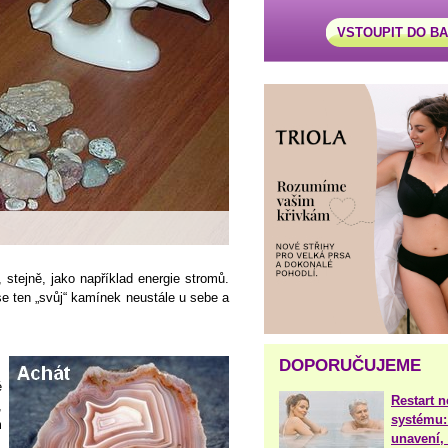
VSTOUPIT DO B
, stejně, jako například energie stromů.
 ten „svůj“ kamínek neustále u sebe a
DOPORUČUJEME
é
Restart 
,
systému:
m
unavení, 