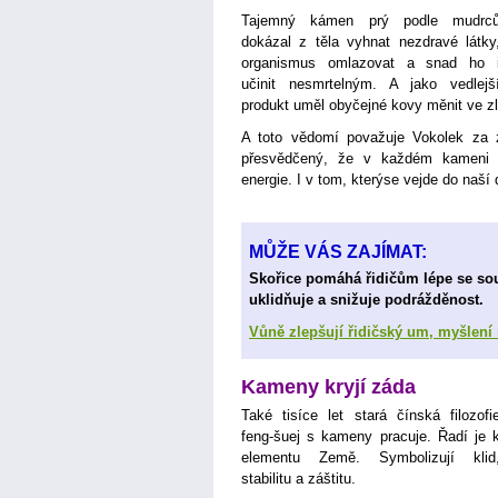
Tajemný kámen prý podle mudrc
dokázal z těla vyhnat nezdravé látky
organismus omlazovat a snad ho 
učinit nesmrtelným. A jako vedlejš
produkt uměl obyčejné kovy měnit ve zl
A toto vědomí považuje Vokolek za 
přesvědčený, že v každém kameni s
energie. I v tom, kterýse vejde do naší 
MŮŽE VÁS ZAJÍMAT:
Skořice pomáhá řidičům lépe se sou
uklidňuje a snižuje podrážděnost.
Vůně zlepšují řidičský um, myšlení 
Kameny kryjí záda
Také tisíce let stará čínská filozofi
feng-šuej s kameny pracuje. Řadí je 
elementu Země. Symbolizují klid
stabilitu a záštitu.