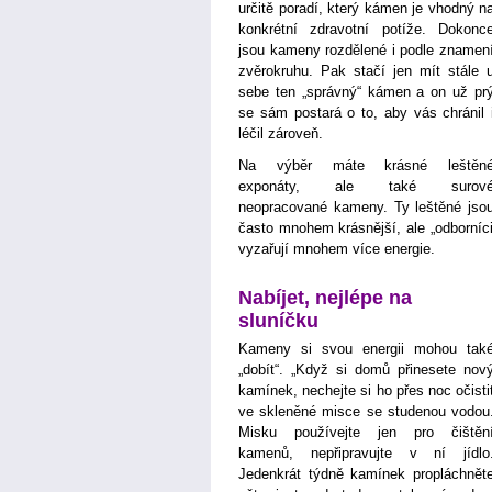
určitě poradí, který kámen je vhodný n
konkrétní zdravotní potíže. Dokonc
jsou kameny rozdělené i podle znamen
zvěrokruhu. Pak stačí jen mít stále 
sebe ten „správný“ kámen a on už pr
se sám postará o to, aby vás chránil 
léčil zároveň.
Na výběr máte krásné leštěn
exponáty, ale také surov
neopracované kameny. Ty leštěné jso
často mnohem krásnější, ale „odborníc
vyzařují mnohem více energie.
Nabíjet, nejlépe na
sluníčku
Kameny si svou energii mohou tak
„dobít“. „Když si domů přinesete nov
kamínek, nechejte si ho přes noc očisti
ve skleněné misce se studenou vodou
Misku používejte jen pro čištěn
kamenů, nepřipravujte v ní jídlo
Jedenkrát týdně kamínek propláchnět