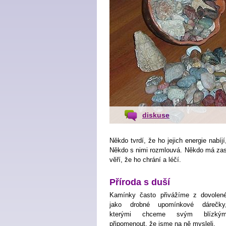
diskuse
Někdo tvrdí, že ho jejich energie nabíjí
Někdo s nimi rozmlouvá. Někdo má zase
věří, že ho chrání a léčí.
Příroda s duší
Kamínky často přivážíme z dovolen
jako drobné upomínkové dárečky
kterými chceme svým blízký
připomenout, že jsme na ně mysleli.