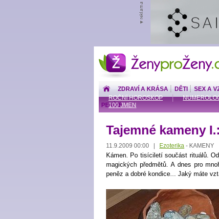
ŽenyproŽeny.cz
ZDRAVÍ A KRÁSA
DĚTI
SEX A V
ROČNÍ HOROSKOP
NUMEROLOG
PENÍZE
100 JMEN
Tajemné kameny I.: 
11.9.2009 00:00 |
Ezoterika
KAMENY
-
Kámen. Po tisíciletí součást rituálů. O
magických předmětů. A dnes pro mnohé
peněz a dobré kondice... Jaký máte v