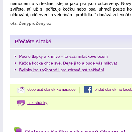
nemocem a vzteklině, stejně jako psi jsou odčerveny. Nový 
zvířete, ať už si pořizuje kočku nebo psa, uhradí pouze ko
očkování, odčervení a veterinární prohlídku,“ dodává veterinářk
otz, ŽenyproŽeny.cz
Přečtěte si také
Péči o tlapky a krmivo – to vaši miláčkové ocení
Každá kočka chce své. Dejte jí to a bude vás milovat
Bylinky jsou výborné i pro zdravé psí zažívání
doporučit článek kamarádce
přidat článek na face
tisk stránky