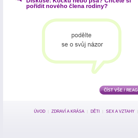
Diskuse: Kočku nebo psa? Chcete si
pořídit nového člena rodiny?
ČÍST VŠE / REA
ÚVOD
ZDRAVÍ A KRÁSA
DĚTI
SEX A VZTAHY