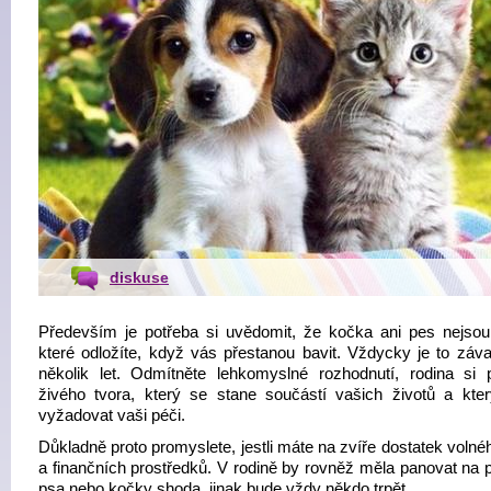
diskuse
Především je potřeba si uvědomit, že kočka ani pes nejsou 
které odložíte, když vás přestanou bavit. Vždycky je to záv
několik let. Odmítněte lehkomyslné rozhodnutí, rodina si p
živého tvora, který se stane součástí vašich životů a kte
vyžadovat vaši péči.
Důkladně proto promyslete, jestli máte na zvíře dostatek voln
a finančních prostředků. V rodině by rovněž měla panovat na p
psa nebo kočky shoda, jinak bude vždy někdo trpět.