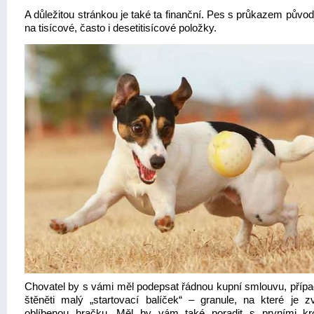
A důležitou stránkou je také ta finanční. Pes s průkazem půvo
na tisícové, často i desetitisícové položky.
Chovatel by s vámi měl podepsat řádnou kupní smlouvu, přípa
štěněti malý „startovací balíček“ – granule, na které je z
oblíbenou hračku. Měl by vám také poradit s prvními k