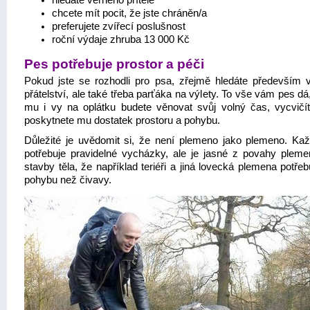
chcete mít pocit, že jste chráněn/a
preferujete zvířecí poslušnost
roční výdaje zhruba 13 000 Kč
Pes potřebuje prostor a péči
Pokud jste se rozhodli pro psa, zřejmě hledáte především v
přátelství, ale také třeba parťáka na výlety. To vše vám pes d
mu i vy na oplátku budete věnovat svůj volný čas, vycvičí
poskytnete mu dostatek prostoru a pohybu.
Důležité je uvědomit si, že není plemeno jako plemeno. Ka
potřebuje pravidelné vycházky, ale je jasné z povahy pleme
stavby těla, že například teriéři a jiná lovecká plemena potřeb
pohybu než čivavy.