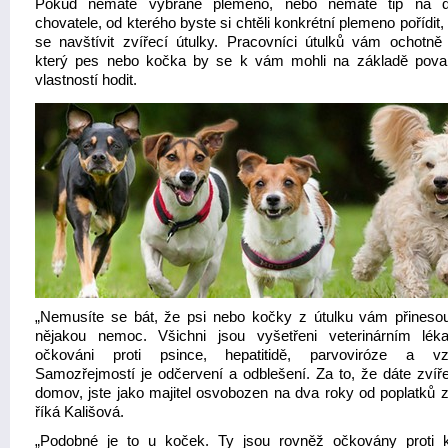
Pokud nemáte vybrané plemeno, nebo nemáte tip na d
chovatele, od kterého byste si chtěli konkrétní plemeno pořídit,
se navštívit zvířecí útulky. Pracovníci útulků vám ochotně 
který pes nebo kočka by se k vám mohli na základě pov
vlastností hodit.
„Nemusíte se bát, že psi nebo kočky z útulku vám přines
nějakou nemoc. Všichni jsou vyšetřeni veterinárním lé
očkováni proti psince, hepatitidě, parvoviróze a vzt
Samozřejmostí je odčervení a odblešení. Za to, že dáte zvíře
domov, jste jako majitel osvobozen na dva roky od poplatků z
říká Kališová.
„Podobné je to u koček. Ty jsou rovněž očkovány proti 