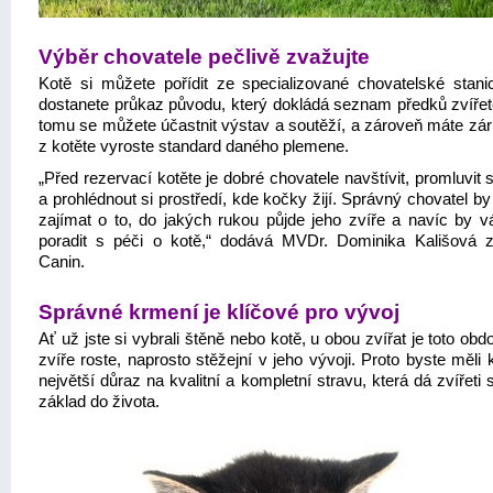
Výběr chovatele pečlivě zvažujte
Kotě si můžete pořídit ze specializované chovatelské stani
dostanete průkaz původu, který dokládá seznam předků zvířet
tomu se můžete účastnit výstav a soutěží, a zároveň máte zár
z kotěte vyroste standard daného plemene.
„Před rezervací kotěte je dobré chovatele navštívit, promluvit 
a prohlédnout si prostředí, kde kočky žijí. Správný chovatel b
zajímat o to, do jakých rukou půjde jeho zvíře a navíc by 
poradit s péči o kotě,“ dodává MVDr. Dominika Kališová 
Canin.
Správné krmení je klíčové pro vývoj
Ať už jste si vybrali štěně nebo kotě, u obou zvířat je toto obd
zvíře roste, naprosto stěžejní v jeho vývoji. Proto byste měli 
největší důraz na kvalitní a kompletní stravu, která dá zvířeti
základ do života.