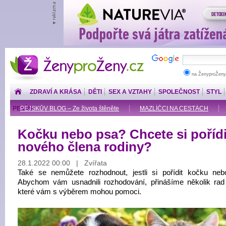
ŽenyproŽeny.cz
na ŽenyproŽeny
ZDRAVÍ A KRÁSA
DĚTI
SEX A VZTAHY
SPOLEČNOST
STYL
PENÍZE
PEJSKŮV BLOG – Ze života štěněte
MAZLÍČCI NA CESTÁCH
Kočku nebo psa? Chcete si pořídi
nového člena rodiny?
28.1.2022 00:00 | Zvířata
Také se nemůžete rozhodnout, jestli si pořídit kočku ne
Abychom vám usnadnili rozhodování, přinášíme několik rad 
které vám s výběrem mohou pomoci.