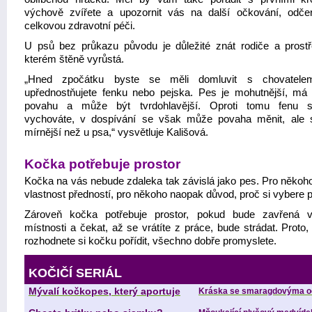
výchově zvířete a upozornit vás na další očkování, odče
celkovou zdravotní péči.
U psů bez průkazu původu je důležité znát rodiče a prostř
kterém štěně vyrůstá.
„Hned zpočátku byste se měli domluvit s chovatele
upřednostňujete fenku nebo pejska. Pes je mohutnější, má s
povahu a může být tvrdohlavější. Oproti tomu fenu sn
vychováte, v dospívání se však může povaha měnit, ale s
mírnější než u psa,“ vysvětluje Kališová.
Kočka potřebuje prostor
Kočka na vás nebude zdaleka tak závislá jako pes. Pro někoho 
vlastnost předností, pro někoho naopak důvod, proč si vybere 
Zároveň kočka potřebuje prostor, pokud bude zavřená 
místnosti a čekat, až se vrátíte z práce, bude strádat. Proto
rozhodnete si kočku pořídit, všechno dobře promyslete.
KOČIČÍ SERIÁL
Mývalí kočkopes, který aportuje
Kráska se smaragdovýma o