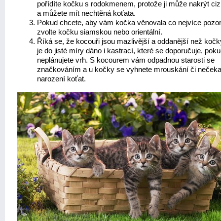
pořídíte kočku s rodokmenem, protože ji může nakrýt ciz
a můžete mít nechtěná koťata.
Pokud chcete, aby vám kočka věnovala co nejvíce pozor
zvolte kočku siamskou nebo orientální.
Říká se, že kocouři jsou mazlivější a oddanější než kočk
je do jisté míry dáno i kastrací, které se doporučuje, pok
neplánujete vrh. S kocourem vám odpadnou starosti se
značkováním a u kočky se vyhnete mrouskání či neče
narození koťat.