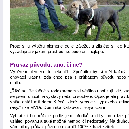
Proto si u výběru plemene dejte záležet a zjistěte si, co kt
vyžaduje a v jakém prostředí se bude cítit nejlépe.
Průkaz původu: ano, či ne?
Výběrem plemene to nekončí. „Zpočátku by si měl každý 
chovatel ujasnit, zda chce psa s průkazem původu nebo 
útulku.
„Říká se, že štěně s rodokmenem si většinou pořizují lidé, kte
se psem chodit na výstavy nebo či soutěže. Opak je ale pravdo
spíše chtějí mít doma štěně, které vyroste v typického jedin
rasy,“ říká MVDr. Dominika Kališová z Royal Canin.
Vybrat si ho můžete podle jeho předků a díky tomu lze př
vzhled, povahu a také možné nemoci či nedostatky. Na druhou
vám nikdy průkaz původu nezaručí 100% zdraví zvířete.