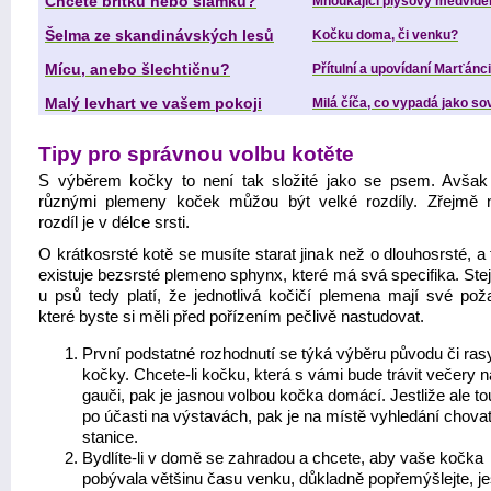
Chcete britku nebo siamku?
Mňoukající plyšový medvíde
Šelma ze skandinávských lesů
Kočku doma, či venku?
Mícu, anebo šlechtičnu?
Přítulní a upovídaní Marťánci
Malý levhart ve vašem pokoji
Milá číča, co vypadá jako so
Tipy pro správnou volbu kotěte
S výběrem kočky to není tak složité jako se psem. Avšak
různými plemeny koček můžou být velké rozdíly. Zřejmě n
rozdíl je v délce srsti.
O krátkosrsté kotě se musíte starat jinak než o dlouhosrsté, a 
existuje bezsrsté plemeno sphynx, které má svá specifika. Ste
u psů tedy platí, že jednotlivá kočičí plemena mají své pož
které byste si měli před pořízením pečlivě nastudovat.
První podstatné rozhodnutí se týká výběru původu či ras
kočky. Chcete-li kočku, která s vámi bude trávit večery n
gauči, pak je jasnou volbou kočka domácí. Jestliže ale to
po účasti na výstavách, pak je na místě vyhledání chova
stanice.
Bydlíte-li v domě se zahradou a chcete, aby vaše kočka
pobývala většinu času venku, důkladně popřemýšlejte, jest