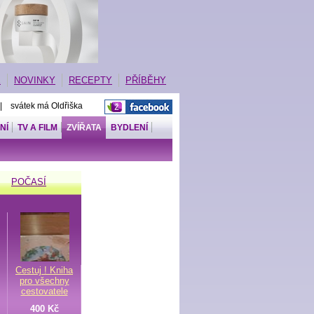
E
NOVINKY
RECEPTY
PŘÍBĚHY
 | svátek má Oldřiška
NÍ
TV A FILM
ZVÍŘATA
BYDLENÍ
POČASÍ
Cestuj ! Kniha
pro všechny
cestovatele
400 Kč