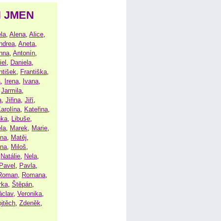
H JMEN
la
,
Alena
,
Alice
,
ndrea
,
Aneta
,
nna
,
Antonín
,
iel
,
Daniela
,
ntišek
,
Františka
,
a
,
Irena
,
Ivana
,
,
Jarmila
,
a
,
Jiřina
,
Jiří
,
arolína
,
Kateřina
,
nka
,
Libuše
,
la
,
Marek
,
Marie
,
ina
,
Matěj
,
ena
,
Miloš
,
,
Natálie
,
Nela
,
Pavel
,
Pavla
,
Roman
,
Romana
,
rka
,
Štěpán
,
áclav
,
Veronika
,
ojtěch
,
Zdeněk
,