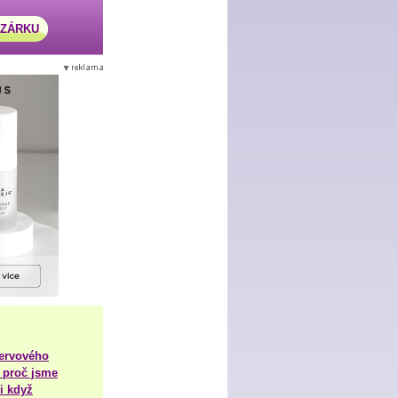
AZÁRKU
nervového
 proč jsme
i když