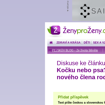
ŽenyproŽeny.cz
ZDRAVÍ A KRÁSA
DĚTI
SEX A V
PENÍZE
PEJSKŮV BLOG – Ze života štěněte
Diskuse ke článku
Kočku nebo psa? 
nového člena ro
Přidat příspěvek
Text pište českou a slovenskou 