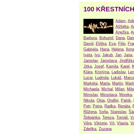
100 KŘESTNÍC
Adam
,
Adé
Alžběta
,
A
Anežka
,
A
Barbora
,
Bohumil
,
Dana
,
Dan
David
,
Eliška
,
Eva
,
Filip
,
Fra
Gabriela
,
Hana
,
Helena
,
Ilon
Iveta
,
Ivo
,
Jakub
,
Jan
,
Jana
Jaroslav
,
Jaroslava
,
Jindřišk
Jitka
,
Josef
,
Kamila
,
Karel
,
K
Klára
,
Kristýna
,
Ladislav
,
Le
Lucie
,
Ludmila
,
Lukáš
,
Marce
Markéta
,
Marta
,
Martin
,
Mart
Michaela
,
Michal
,
Milan
,
Mil
Miroslav
,
Miroslava
,
Monika
Nikola
,
Olga
,
Ondřej
,
Patrik
,
Petr
,
Petra
,
Radka
,
Renáta
,
Růžena
,
Soňa
,
Stanislav
,
Šá
Štěpánka
,
Tereza
,
Tomáš
,
V
Věra
,
Viktorie
,
Vít
,
Vlasta
,
V
Zdeňka
,
Zuzana
.