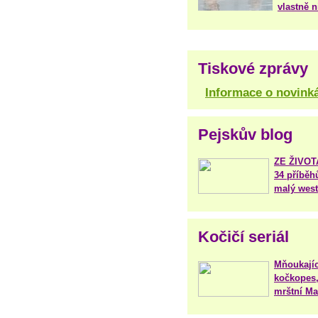
vlastně 
Tiskové zprávy
Informace o novink
Pejskův blog
ZE ŽIVO
34 příběh
malý west
Kočičí seriál
Mňoukajíc
kočkopes,
mrštní Mar