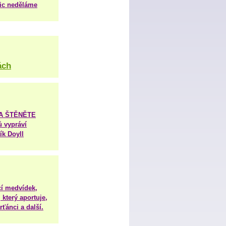
nic neděláme
ách
TA ŠTĚNĚTE
ů vypráví
ík Doyll
í medvídek,
 který aportuje,
ťánci a další.