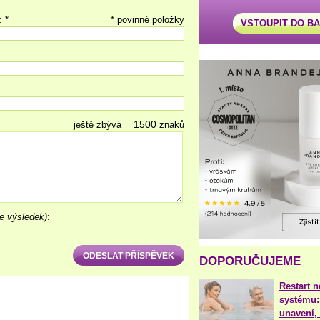
: *
* povinné položky
VSTOUPIT DO B
ještě zbývá
znaků
e výsledek)
:
DOPORUČUJEME
Restart 
systému:
unavení, 