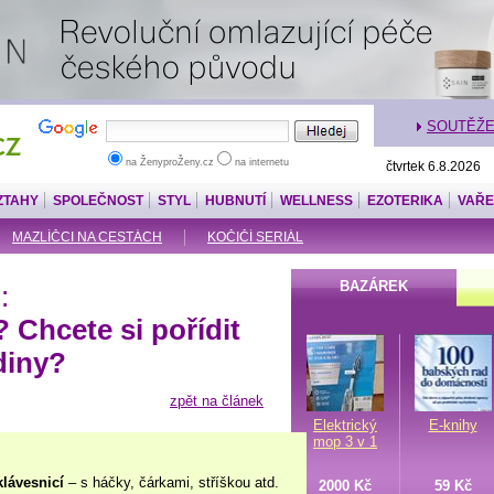
SOUTĚŽ
na ŽenyproŽeny.cz
na internetu
čtvrtek 6.8.2026
ZTAHY
SPOLEČNOST
STYL
HUBNUTÍ
WELLNESS
EZOTERIKA
VAŘE
MAZLÍČCI NA CESTÁCH
KOČIČÍ SERIÁL
BAZÁREK
:
Chcete si pořídit
diny?
zpět na článek
Elektrický
E-knihy
mop 3 v 1
klávesnicí
– s háčky, čárkami, stříškou atd.
2000 Kč
59 Kč