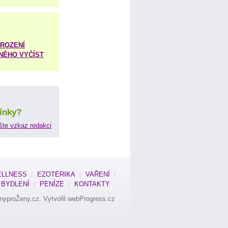
ROZENÍ
 NĚHO VYČÍST
ínky?
šte vzkaz redakci
LLNESS
EZOTERIKA
VAŘENÍ
BYDLENÍ
PENÍZE
KONTAKTY
nyproŽeny.cz
. Vytvořil
webProgress.cz