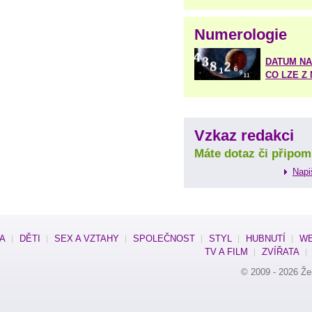
Numerologie
DATUM NA
CO LZE Z
Vzkaz redakci
Máte dotaz či připom
Napi
SA
DĚTI
SEX A VZTAHY
SPOLEČNOST
STYL
HUBNUTÍ
WE
TV A FILM
ZVÍŘATA
© 2009 - 2026
Že