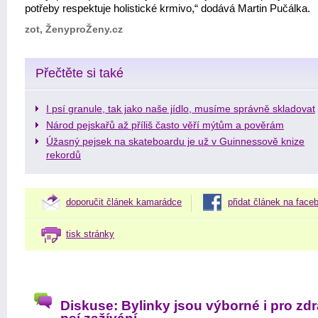
potřeby respektuje holistické krmivo,“ dodává Martin Pučálka.
zot, ŽenyproŽeny.cz
Přečtěte si také
I psí granule, tak jako naše jídlo, musíme správně skladovat
Národ pejskařů až příliš často věří mýtům a pověrám
Úžasný pejsek na skateboardu je už v Guinnessově knize
rekordů
doporučit článek kamarádce
přidat článek na face
tisk stránky
Diskuse: Bylinky jsou výborné i pro zd