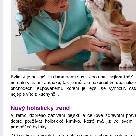
Bylinky je nejlepší si doma sami sušit. Jsou pak nejkvalitnějš
nemáte vlastní zahrádku, tak je můžete nakoupit ve specializ
obchodech. Kupovanému koření je lepší se vyhnout, ost
nejspíš víte z kuchyně...
Nový holistický trend
V rámci dobrého zažívání pejsků a celkové zdravotní prev
dobré používat holistické krmivo, které má již ve svém
prospěšné bylinky.
„V holistickém pojetí by se mělo při výběru vhodné potravy vž