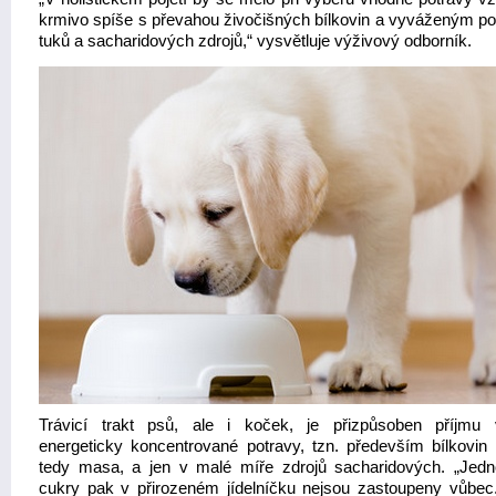
krmivo spíše s převahou živočišných bílkovin a vyváženým 
tuků a sacharidových zdrojů,“ vysvětluje výživový odborník.
Trávicí trakt psů, ale i koček, je přizpůsoben příjmu
energeticky koncentrované potravy, tzn. především bílkovin 
tedy masa, a jen v malé míře zdrojů sacharidových. „Jed
cukry pak v přirozeném jídelníčku nejsou zastoupeny vůbec.