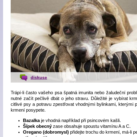
diskuse
Trápí-li často vašeho psa špatná imunita nebo žaludeční probl
nutné začít pečlivě dbát o jeho stravu. Důležité je vybírat kr
citlivé psy a potravu zpestřovat vhodnými bylinkami, kterými 
krmení posypete.
Bazalka
je vhodná například při psincovém kašli.
Šípek obecný
zase obsahuje spoustu vitamínu A a C.
Oregano (dobromysl)
přidejte trochu do krmení, má-li p