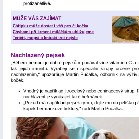
protizánětlivě.
MŮŽE VÁS ZAJÍMAT
Chřipku může dostat i váš pes či kočka
Chybami při krmení miláčkům ubližujeme
Teriéři, mopsi a knírači trpí nejvíc
Nachlazený pejsek
„Během nemoci je dobré pejskům podávat více vitamínu C a p
tak jejich imunitu. Vyrábějí se i speciální sirupy určené pr
nachlazením,“ upozorňuje Martin Pučálka, odborník na výživ
koček.
Vhodný je například jitrocelový nebo echinaceový sirup. P
nachlazení je vynikající také heřmánek.
„Pokud má například pejsek rýmu, dejte mu do pelíšku p
kapek heřmánkové tinktury,“ radí Martin Pučálka.