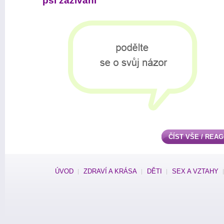
psí zažívání
ČÍST VŠE / REA
ÚVOD
ZDRAVÍ A KRÁSA
DĚTI
SEX A VZTAHY