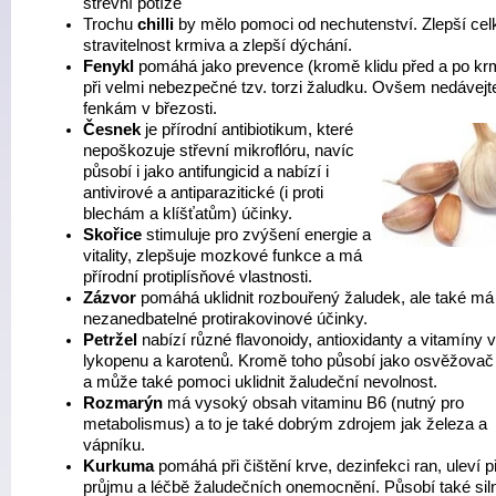
střevní potíže
Trochu
chilli
by mělo pomoci od nechutenství. Zlepší ce
stravitelnost krmiva a zlepší dýchání.
Fenykl
pomáhá jako prevence (kromě klidu před a po kr
při velmi nebezpečné tzv. torzi žaludku. Ovšem nedávejte
fenkám v březosti.
Česnek
je přírodní antibiotikum, které
nepoškozuje střevní mikroflóru, navíc
působí i jako antifungicid a nabízí i
antivirové a antiparazitické (i proti
blechám a klíšťatům) účinky.
Skořice
stimuluje pro zvýšení energie a
vitality, zlepšuje mozkové funkce a má
přírodní protiplísňové vlastnosti.
Zázvor
pomáhá uklidnit rozbouřený žaludek, ale také má
nezanedbatelné protirakovinové účinky.
Petržel
nabízí různé flavonoidy, antioxidanty a vitamíny 
lykopenu a karotenů. Kromě toho působí jako osvěžovač
a může také pomoci uklidnit žaludeční nevolnost.
Rozmarýn
má vysoký obsah vitaminu B6 (nutný pro
metabolismus) a to je také dobrým zdrojem jak železa a
vápníku.
Kurkuma
pomáhá při čištění krve, dezinfekci ran, uleví př
průjmu a léčbě žaludečních onemocnění. Působí také sil