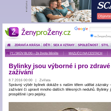
ŽenyproŽeny.cz
na ŽenyproŽeny
ZDRAVÍ A KRÁSA
DĚTI
SEX A VZTAHY
SPOLEČNOST
STYL
PENÍZE
PEJSKŮV BLOG – Ze života štěněte
MAZLÍČCI NA CESTÁCH
Bylinky jsou výborné i pro zdravé
zažívání
8.7.2016 00:00 | Zvířata
Správný výběr bylinek dokáže s našim tělem udělat zázraky - 
zažívání či upravit mnoho dalších tělesných neduhů. Bylinky j
prospěšné i pro pejsky.