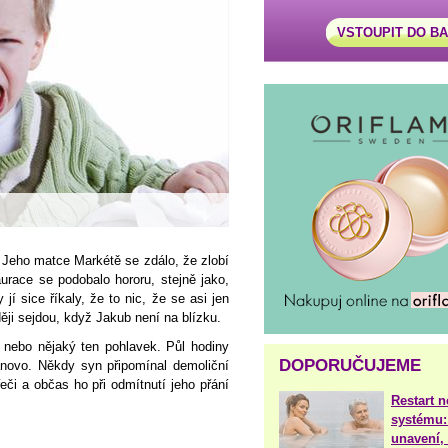
VSTOUPIT DO B
 Jeho matce Markétě se zdálo, že zlobí
aurace se podobalo hororu, stejně jako,
í sice říkaly, že to nic, že se asi jen
aději sejdou, když Jakub není na blízku.
 nebo nějaký ten pohlavek. Půl hodiny
DOPORUČUJEME
anovo. Někdy syn připomínal demoliční
řeči a občas ho při odmítnutí jeho přání
Restart 
systému:
unavení, 