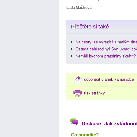
Lada Mašková
Přečtěte si také
Na cesty lze vyrazit i s malým dí
Ostuda celé rodiny! Syn ukradl čo
Neměli bychom prázdniny zkrátit?
doporučit článek kamarádce
tisk stránky
Diskuse: Jak zvládnout
Co poradíte?