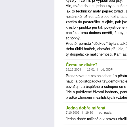
kyselým zelím, já vyplatil oba psy.
Ale, světe div se, jednou byla louže 
jak to technicky malý pejsek zvládl. 
hostinské ložnici. Já blbec lezl s ba
zatéká do pastoušky. A ejhle, pak jse
křeslo - pindíka jen tak povystrčenéh
babička tomu dodnes nevěří, že by je
schopný.
Prostě, pomsta "dědkovi" byla sladk
třeba úklid hraček, chování při jídle,
ty dospělácké malichernosti. Kam a
Čemu se divíte?
28.12.2009 | 13:01 | od:
QDP
Prosazovat se bezohledností a pěstm
naučila polistopadová tzv.demokracie
považují za úspěšné a schopné se o 
Jde o pokřivené životní hodnoty, pen
prudké zhoršení mezilidských vztahů
Jedna dobře mířená
7.10.2009 | 19:30 | od:
pada
Jedna dobře mířená a v pravou chvíli 