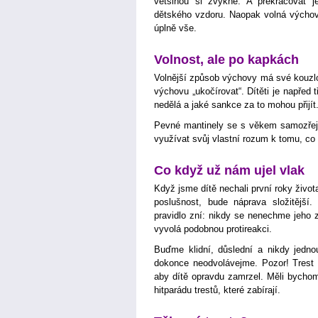
většinou si zvykne. A překračovat 
dětského vzdoru. Naopak volná výchova 
úplně vše.
Volnost, ale po kapkách
Volnější způsob výchovy má své kouzl
výchovu „ukočírovat“. Dítěti je napřed t
nedělá a jaké sankce za to mohou přijít
Pevné mantinely se s věkem samozřej
využívat svůj vlastní rozum k tomu, co 
Co když už nám ujel vlak
Když jsme dítě nechali první roky život
poslušnost, bude náprava složitější. 
pravidlo zní: nikdy se nenechme jeho z
vyvolá podobnou protireakci.
Buďme klidní, důslední a nikdy jedn
dokonce neodvolávejme. Pozor! Trest 
aby dítě opravdu zamrzel. Měli bychom
hitparádu trestů, které zabírají.