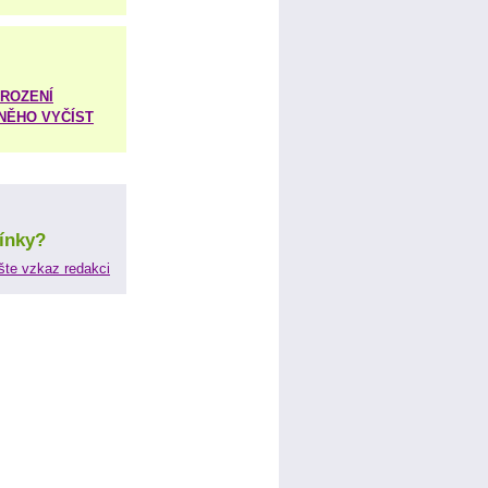
ROZENÍ
 NĚHO VYČÍST
ínky?
šte vzkaz redakci