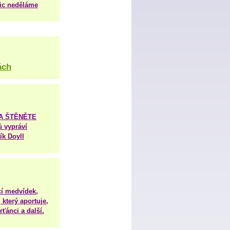
nic neděláme
ách
TA ŠTĚNĚTE
ů vypráví
ík Doyll
í medvídek,
 který aportuje,
ťánci a další.