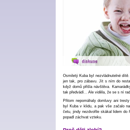
diskuse
Osmiletý Kuba byl nezvládnutelné dítě.
jen tak, pro zábavu. Jít s ním do rest
když domů přišla návštěva. Kamarádky j
tak předvádí... Ale viděla, že se s ní r
Přitom nepomáhaly domluvy ani tresty
byl Kuba v klidu, a pak vše začalo n
četu, jindy nezdvořile skákal lidem do 
popadl záchvat vzteku.