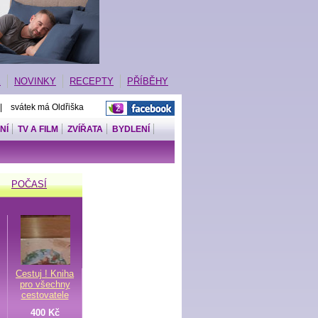
E
NOVINKY
RECEPTY
PŘÍBĚHY
 | svátek má Oldřiška
NÍ
TV A FILM
ZVÍŘATA
BYDLENÍ
POČASÍ
Cestuj ! Kniha
pro všechny
cestovatele
400 Kč