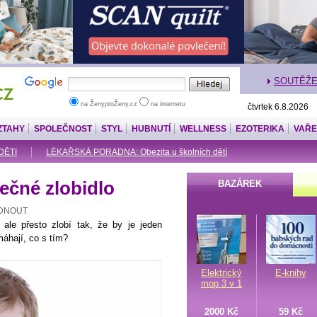
SOUTĚŽ
na ŽenyproŽeny.cz
na internetu
čtvrtek 6.8.2026
ZTAHY
SPOLEČNOST
STYL
HUBNUTÍ
WELLNESS
EZOTERIKA
VAŘE
 DĚTI
LÉKAŘSKÁ PORADNA: Obezita u školních dětí
ečné zlobidlo
BAZÁREK
ÁDNOUT
, ale přesto zlobí tak, že by je jeden
máhají, co s tím?
Elektrický
E-knihy
mop 3 v 1
2000 Kč
59 Kč