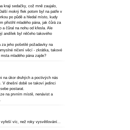
na kraji sedačky, což mně zaujalo,
Další mokrý flek potom byl na patře v
terkou po půdě a hledal místo, kudy
m přistihl mladého pána, jak čůrá za
o a čůral na nohu od křesla. Ale
jí andílek byl něčeho takového
á za jeho pošetilé požadavky na
 úmyslné ničení věcí - zkrátka, takové
ž msta mladého pána zajde?
i na úkor druhých a poctivých nás
. V dnešní době se takoví jedinci
sebe postarat.
íze na prvním místě, nenávist a
.
vyřeší víc, než roky vysvětlování...