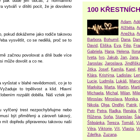
je pak bude jen občas, z normálního
vytváří v dítěti pocit, že je dovoleno
100 KŘESTNÍC
Adam
,
Adé
Alžběta
,
A
Anežka
,
A
o, pokud dokážeme jako rodiče takovou
Barbora
,
Bohumil
,
Dana
,
Dan
řeba vysvětlit, co se nedělá, proč se to
David
,
Eliška
,
Eva
,
Filip
,
Fra
.
Gabriela
,
Hana
,
Helena
,
Ilon
mě začnou povolovat a dítě bude více
Iveta
,
Ivo
,
Jakub
,
Jan
,
Jana
si může dovolit a co ne.
Jaroslav
,
Jaroslava
,
Jindřišk
Jitka
,
Josef
,
Kamila
,
Karel
,
K
Klára
,
Kristýna
,
Ladislav
,
Le
Lucie
,
Ludmila
,
Lukáš
,
Marce
a vyrůstat v blahé nevědomosti, co je to
Markéta
,
Marta
,
Martin
,
Mart
Vyžaduje to trpělivost a klid. Hlavní
Michaela
,
Michal
,
Milan
,
Mil
lobením rozpálit doběla. Náš vztek jen
Miroslav
,
Miroslava
,
Monika
Nikola
,
Olga
,
Ondřej
,
Patrik
,
ou vyřčený trest nezpochybňujme nebo
Petr
,
Petra
,
Radka
,
Renáta
,
musí být přiměřený a zároveň takový,
Růžena
,
Soňa
,
Stanislav
,
Šá
 mít dopředu připravenou takovou naši
Štěpánka
,
Tereza
,
Tomáš
,
V
Věra
,
Viktorie
,
Vít
,
Vlasta
,
V
Zdeňka
,
Zuzana
.