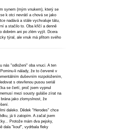
tým synem (mým vnukem), který se
se k otci nevrátí a chová se jako
ce nadává a stále vychvaluje tátu,
ní a stačilo to. Oba křičí a denně
 dobrém ani po zlém vyjít. Dcera
icky týral, ale vnuk má přitom svého
 nás "odloženi" oba vnuci. A ten
. Pominu-li nálady, že to červené v
momentálním duševním rozpoložením,
ledovat s otevřenou pusou seriál
čka se čertí, proč jsem vypnul
o nemusí mezi sousty guláše zírat na
e brána jako zlomyslnost, že
šení.
lmi daleko. Dědek "Herodes" chce
ědku, já ti zatopím. A začal jsem
čky... Protože mám dva pejsky,
 dala "kouř", vydrbala fleky