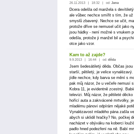
26.11.2013 | 18:32 | od:
Jana
Dcera odešla od manžela s devítile
ale vůbec nechce smířit s tím, že už 
smyslů zbavený. Nechce se učit, mat
protože dříve se nemusel učit jako ny
jsou hádky - není možné s vnukem po
odešla, protože ji manžel bil a psych
otce jako vzor.
Kam to až zajde?
9.9.2013 | 16:44 | od:
děda
Jsem šedesátiletý děda. Občas jsou u
starší, pětiletý, je velice vynalézavý
jídle nechce, kdy barva se mění s 
pak můj názor, že u večeře nemusí s
Kobra 11, je evidentně zcestný. Babi
televizi. Můj názor, že pětileté děck
hořící auta a zakrvácené mrtvolky, j
mladému pánovi odpírám nějaké potě
Vynalézavost mladého pána zašla ve
abych si uklidil hračky? No, počkej d
nacházet v obýváku na koberci louži
padlo hned podezření na ně. Babí mně