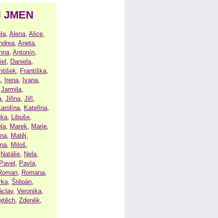
H JMEN
la
,
Alena
,
Alice
,
ndrea
,
Aneta
,
nna
,
Antonín
,
iel
,
Daniela
,
ntišek
,
Františka
,
a
,
Irena
,
Ivana
,
,
Jarmila
,
a
,
Jiřina
,
Jiří
,
arolína
,
Kateřina
,
nka
,
Libuše
,
la
,
Marek
,
Marie
,
ina
,
Matěj
,
ena
,
Miloš
,
,
Natálie
,
Nela
,
Pavel
,
Pavla
,
Roman
,
Romana
,
rka
,
Štěpán
,
áclav
,
Veronika
,
ojtěch
,
Zdeněk
,