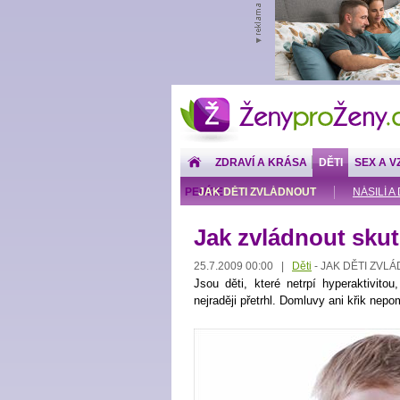
ŽenyproŽeny.cz
ZDRAVÍ A KRÁSA
DĚTI
SEX A V
PENÍZE
JAK DĚTI ZVLÁDNOUT
NÁSILÍ A
Jak zvládnout skut
25.7.2009 00:00 |
Děti
JAK DĚTI ZVL
-
Jsou děti, které netrpí hyperaktivitou
nejraději přetrhl. Domluvy ani křik nepo