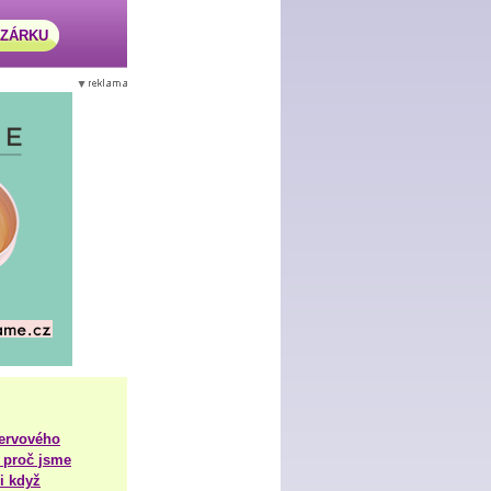
AZÁRKU
nervového
 proč jsme
i když