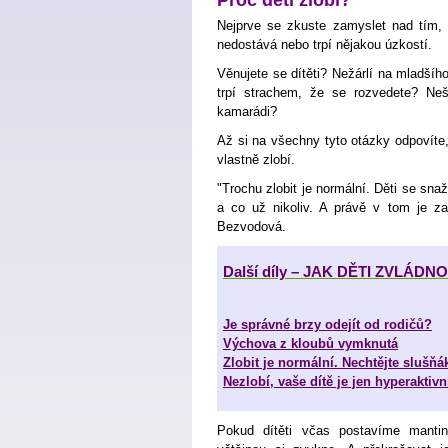
Proč děti zlobí?
Nejprve se zkuste zamyslet nad tím,
nedostává nebo trpí nějakou úzkostí.
Věnujete se dítěti? Nežárlí na mladší
trpí strachem, že se rozvedete? Neši
kamarádi?
Až si na všechny tyto otázky odpovíte
vlastně zlobí.
"Trochu zlobit je normální. Děti se snaž
a co už nikoliv. A právě v tom je z
Bezvodová.
Další díly – JAK DĚTI ZVLÁDNO
Je správné brzy odejít od rodičů?
Výchova z kloubů vymknutá
Zlobit je normální. Nechtějte slušňá
Nezlobí, vaše dítě je jen hyperaktivn
Pokud dítěti včas postavíme mantin