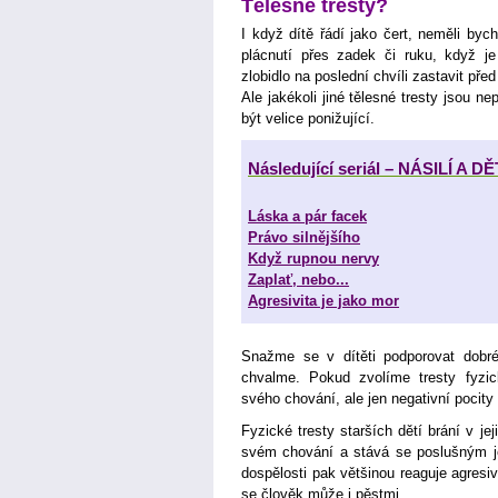
Tělesné tresty?
I když dítě řádí jako čert, neměli byc
plácnutí přes zadek či ruku, když j
zlobidlo na poslední chvíli zastavit před 
Ale jakékoli jiné tělesné tresty jsou n
být velice ponižující.
Následující seriál – NÁSILÍ A DĚ
Láska a pár facek
Právo silnějšího
Když rupnou nervy
Zaplať, nebo...
Agresivita je jako mor
Snažme se v dítěti podporovat dobré 
chvalme. Pokud zvolíme tresty fyzic
svého chování, ale jen negativní pocity
Fyzické tresty starších dětí brání v je
svém chování a stává se poslušným je
dospělosti pak většinou reaguje agresi
se člověk může i pěstmi.