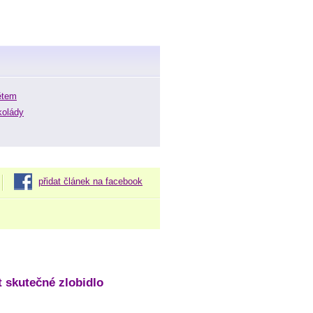
tětem
kolády
přidat článek na facebook
 skutečné zlobidlo