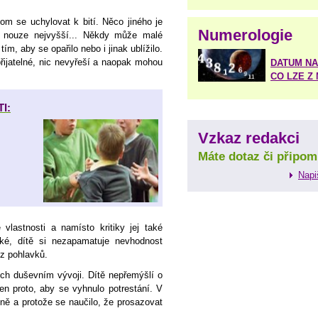
hom se uchylovat k bití. Něco jiného je
Numerologie
e nouze nejvyšší... Někdy může malé
tím, aby se opařilo nebo i jinak ublížilo.
epřijatelné, nic nevyřeší a naopak mohou
DATUM NA
CO LZE Z
TI:
Vzkaz redakci
Máte dotaz či připom
Napi
vlastnosti a namísto kritiky jej také
ké, dítě si nezapamatuje nevhodnost
 z pohlavků.
jich duševním vývoji. Dítě nepřemýšlí o
n proto, aby se vyhnulo potrestání. V
vně a protože se naučilo, že prosazovat