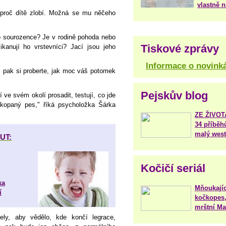
vlastně 
 proč dítě zlobí. Možná se mu něčeho
ho sourozence? Je v rodině pohoda nebo
Tiskové zprávy
kanují ho vrstevníci? Jací jsou jeho
Informace o novink
, pak si proberte, jak moc váš potomek
Pejskův blog
í ve svém okolí prosadit, testují, co jde
akopaný pes," říká psycholožka Šárka
ZE ŽIVO
34 příběh
malý west
UT:
Kočičí seriál
ka
Mňoukajíc
í
kočkopes,
mrštní Mar
ely, aby vědělo, kde končí legrace,