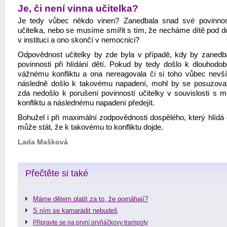
Je, či není vinna učitelka?
Je tedy vůbec někdo vinen? Zanedbala snad své povinnos
učitelka, nebo se musíme smířit s tím, že necháme dítě pod 
v instituci a ono skončí v nemocnici?
Odpovědnost učitelky by zde byla v případě, kdy by zanedb
povinnosti při hlídání dětí. Pokud by tedy došlo k dlouhodob
vážnému konfliktu a ona nereagovala či si toho vůbec nevš
následně došlo k takovému napadení, mohl by se posuzovat 
zda nedošlo k porušení povinností učitelky v souvislosti s m
konfliktu a následnému napadení předejít.
Bohužel i při maximální zodpovědnosti dospělého, který hlídá 
může stát, že k takovému to konfliktu dojde.
Lada Mašková
Přečtěte si také
Máme dětem platit za to, že pomáhají?
S ním se kamarádit nebudeš
Připravte se na první prvňáčkovy trampoty