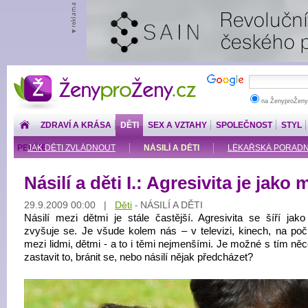
ŽenyproŽeny.cz
na ŽenyproŽeny
ZDRAVÍ A KRÁSA
DĚTI
SEX A VZTAHY
SPOLEČNOST
STYL
PENÍZE
JAK DĚTI ZVLÁDNOUT
NÁSILÍ A DĚTI
LÉKAŘSKÁ PORADNA: 
Násilí a děti I.: Agresivita je jako 
29.9.2009 00:00 |
Děti
NÁSILÍ A DĚTI
-
Násilí mezi dětmi je stále častější. Agresivita se šíří jak
zvyšuje se. Je všude kolem nás – v televizi, kinech, na počí
mezi lidmi, dětmi - a to i těmi nejmenšími. Je možné s tím něc
zastavit to, bránit se, nebo násilí nějak předcházet?