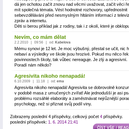
dá jen ochotou začít znovu nad věcmi uvažovat, začít věci ře
mít společná témata. Vést hodnotné rozhovory, upřednostnit
sebevzdělávání před nesmyslným hltáním informací z televi
zpráv a internetu.
Děti si berou příklad jak z rodiny, tak i z okolí, které je obklopu
Nevím, co mám dělat
2.2.2010 | 09:56 | od:
Kabelova
Mému synovi je 12 let. Je moc výbušný, přestal se učit, nic 
nebaví a výsledky ve škole jsou hrozivé. Pokud mu něco řek
povinnostech školy, tak vůbec nereaguje. Je zlý a agresivní.
Poradí nám někdo?
Agresivita nikoho nenapadá!
6.10.2009 | 11:18 | od:
ema
Agresivita nikoho nenapadá! Agresivita se dobrovolně konzu
v podobě masa z umučených zvířat! Ale jednodušší je asi ps
problému rozsáhlé elaboráty a zaměstnávat nejrůznější pora
psychology, než si přiznat svůj podíl viny.
Zobrazeny poslední 4 příspěvky, celkový počet
4
příspěvky.
poslední příspěvek:
1. 6. 2014 21:41
ČÍST VŠE / REA