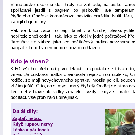
V mateřské škole si děti hrály na zahradě, na písku. Jaro
spořádaně jezdil s bagrem po pískovišti, ale temperam
čtyřletého Ondřeje kamarádova pasivita dráždila. Nutil Járu,
zapojil do jeho hry.
Pak se kluci začali o bagr tahat... a Ondřej bleskurychl
nepřítele zneškodnil – tak, jako to viděl v jedné počítačové hř
Jaroušek se vůbec jako ten počítačový hrdina nevzpamatov
naopak skončil v nemocnici s rozbitou hlavou.
Kdo je vinen?
Když všichni překonali první leknutí, rozpoutala se bitva o to
vinen. Jarouškova matka obviňovala nepozornou učitelku, On
rodiče, že mají nevychovaného spratka, hrozila policií, soude
ví čím ještě. O to, co si myslí malý čtyřletý Ondřej se nikdo ne
Ten měl v hlavě ale velký zmatek – vždyť, když si hráli s t
počítači, vše probíhalo úplně jinak.
Další díly:
Zaplať, nebo...
Když rupnou nervy
Láska a pár facek