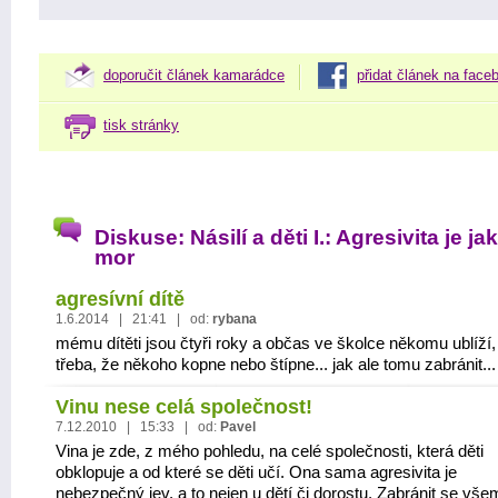
doporučit článek kamarádce
přidat článek na face
tisk stránky
Diskuse: Násilí a děti I.: Agresivita je ja
mor
agresívní dítě
1.6.2014 | 21:41 | od:
rybana
mému dítěti jsou čtyři roky a občas ve školce někomu ublíží,
třeba, že někoho kopne nebo štípne... jak ale tomu zabránit...
Vinu nese celá společnost!
7.12.2010 | 15:33 | od:
Pavel
Vina je zde, z mého pohledu, na celé společnosti, která děti
obklopuje a od které se děti učí. Ona sama agresivita je
nebezpečný jev, a to nejen u dětí či dorostu. Zabránit se vše