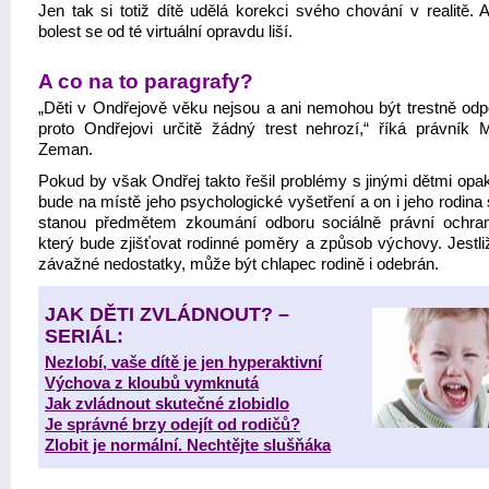
Jen tak si totiž dítě udělá korekci svého chování v realitě. 
bolest se od té virtuální opravdu liší.
A co na to paragrafy?
„Děti v Ondřejově věku nejsou a ani nemohou být trestně odp
proto Ondřejovi určitě žádný trest nehrozí,“ říká právník M
Zeman.
Pokud by však Ondřej takto řešil problémy s jinými dětmi opa
bude na místě jeho psychologické vyšetření a on i jeho rodina
stanou předmětem zkoumání odboru sociálně právní ochran
který bude zjišťovat rodinné poměry a způsob výchovy. Jestliž
závažné nedostatky, může být chlapec rodině i odebrán.
JAK DĚTI ZVLÁDNOUT? –
SERIÁL:
Nezlobí, vaše dítě je jen hyperaktivní
Výchova z kloubů vymknutá
Jak zvládnout skutečné zlobidlo
Je správné brzy odejít od rodičů?
Zlobit je normální. Nechtějte slušňáka