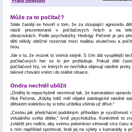
Právo silnějšího
Může za to počítač?
Stále častěji se hovoří o tom, že za stoupající agresivitu dě
násilí prezentované v počítačových hrách a na telev
obrazovkách. Podle psycholožky Hedvigy Pečené je pro pře
děti někdy obtížné rozeznat mezi realitou skutečnou a počí
hrou.
Jde o to, že mozek to vnímá stejně. S čím dál vyspělejší tech
počítačových her se to jen prohlubuje. Pokud dítě čast
počítačové hry, ve kterých se nezřídka objevují násilné prvky
takové chování vnést i do reálné situace.
Ondra nechtěl ublížit
„Ondřej to nepochybně nevnímal tak, že kamarádovi opravdu u
říká Pečená. „Kdyby totiž měl nějaké patologické násilné ep
dětském kolektivu by si toho učitelka všimla už dříve.“
„Cestou jak předcházet podobným příhodám je vyváženost re
virtuálního světa dítěte,“ tvrdí psycholožka. Konkrétně to z
zvláště pro rodiče, aby svému potomkovi věnovali více času a 
s ním například sportovat, brali jej na výlety s kamarády a p