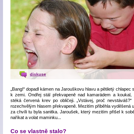
diskuse
„Bang!“ dopadl kámen na Jarouškovu hlavu a pětiletý chlapec s
k zemi. Ondřej stál překvapeně nad kamarádem a koukal,
stéká červená krev po obličeji. „Vstávej, proč nevstáváš?“ 
rozechvělým hlasem překvapeně. Mezitím přiběhla vyděšená uč
za chvíli tu byla sanitka. Jaroušek, který mezitím přišel k sob
naříkat a volat maminku...
Co se vlastně stalo?