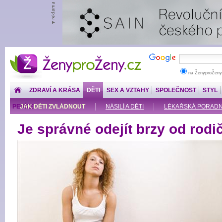
ŽenyproŽeny.cz
na ŽenyproŽeny
ZDRAVÍ A KRÁSA
DĚTI
SEX A VZTAHY
SPOLEČNOST
STYL
PENÍZE
JAK DĚTI ZVLÁDNOUT
NÁSILÍ A DĚTI
LÉKAŘSKÁ PORADNA: 
Je správné odejít brzy od rodi