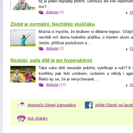
by je jeden nejraději přetrhl. Domluvy ani křik nepomáh
tím?...
diskuse
(4)
č
Zlobit je normální. Nechtějte slušňáka
Možná si myslíte, že titulkem si děláme legraci. Vždyť
nechtěl mít doma hodného andílka, o kterém skoro a
Jenže, přílišná poslušnost a...
diskuse
(2)
č
Nezlobí, vaše dítě je jen hyperaktivní
Také vaše dítě neustále pobíhá, vykřikuje a ruší? A
konflikty pak řeší vztekem, vzdorem a někdy i agre
Řeklo by se, že je nevychované,...
diskuse
(14)
č
doporučit článek kamarádce
přidat článek na face
tisk stránky