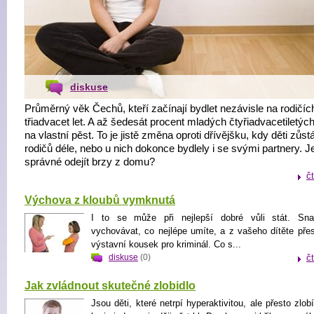
diskuse
Průměrný věk Čechů, kteří začínají bydlet nezávisle na rodičích
třiadvacet let. A až šedesát procent mladých čtyřiadvacetiletých 
na vlastní pěst. To je jistě změna oproti dřívějšku, kdy děti zůst
rodičů déle, nebo u nich dokonce bydlely i se svými partnery. J
správné odejít brzy z domu?
č
Výchova z kloubů vymknutá
I to se může při nejlepší dobré vůli stát. Sna
vychovávat, co nejlépe umíte, a z vašeho dítěte přes
výstavní kousek pro kriminál. Co s...
diskuse
(0)
č
Jak zvládnout skutečné zlobidlo
Jsou děti, které netrpí hyperaktivitou, ale přesto zlob