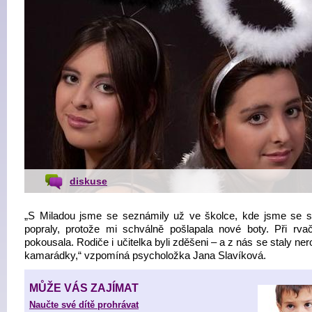
diskuse
„S Miladou jsme se seznámily už ve školce, kde jsme se st
popraly, protože mi schválně pošlapala nové boty. Při rv
pokousala. Rodiče i učitelka byli zděšeni – a z nás se staly ne
kamarádky,“ vzpomíná psycholožka Jana Slavíková.
MŮŽE VÁS ZAJÍMAT
Naučte své dítě prohrávat