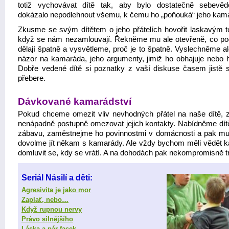
totiž vychovávat dítě tak, aby bylo dostatečně sebev
dokázalo nepodlehnout všemu, k čemu ho „poňouká“ jeho kam
Zkusme se svým dítětem o jeho přátelích hovořit laskavým t
když se nám nezamlouvají. Řekněme mu ale otevřeně, co po
dělají špatně a vysvětleme, proč je to špatně. Vyslechněme al
názor na kamaráda, jeho argumenty, jimiž ho obhajuje nebo h
Dobře vedené dítě si poznatky z vaší diskuse časem jistě 
přebere.
Dávkované kamarádství
Pokud chceme omezit vliv nevhodných přátel na naše dítě,
nenápadně postupně omezovat jejich kontakty. Nabídněme dítět
zábavu, zaměstnejme ho povinnostmi v domácnosti a pak mu
dovolme jít někam s kamarády. Ale vždy bychom měli vědět k
domluvit se, kdy se vrátí. A na dohodách pak nekompromisně tr
Seriál Násilí a děti:
Agresivita je jako mor
Zaplať, nebo…
Když rupnou nervy
Právo silnějšího
Láska a pár facek