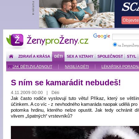
ŽenyproŽeny.cz
na ŽenyproŽeny
ZDRAVÍ A KRÁSA
DĚTI
SEX A VZTAHY
SPOLEČNOST
STYL
PENÍZE
JAK DĚTI ZVLÁDNOUT
NÁSILÍ A DĚTI
LÉKAŘSKÁ PORADNA: O
S ním se kamarádit nebudeš!
4.11.2009 00:00 | Děti
Jak často rodiče vyslovují tuto větu! Příkaz, který se většin
účinkem. A co víc - z nevhodného kamaráda naopak udělá pro
potomka hrdinu, kterého nelze opustit. Jak tedy ochránit dí
vlivem „špatných“ vrstevníků?