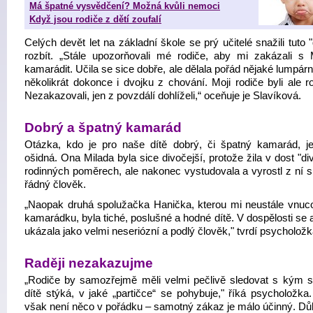
Má špatné vysvědčení? Možná kvůli nemoci
Když jsou rodiče z dětí zoufalí
Celých devět let na základní škole se prý učitelé snažili tuto 
rozbít. „Stále upozorňovali mé rodiče, aby mi zakázali s 
kamarádit. Učila se sice dobře, ale dělala pořád nějaké lumpár
několikrát dokonce i dvojku z chování. Moji rodiče byli ale r
Nezakazovali, jen z povzdálí dohlíželi,“ oceňuje je Slavíková.
Dobrý a špatný kamarád
Otázka, kdo je pro naše dítě dobrý, či špatný kamarád, je
ošidná. Ona Milada byla sice divočejší, protože žila v dost "d
rodinných poměrech, ale nakonec vystudovala a vyrostl z ní s
řádný člověk.
„Naopak druhá spolužačka Hanička, kterou mi neustále vnuco
kamarádku, byla tiché, poslušné a hodné dítě. V dospělosti se 
ukázala jako velmi neseriózní a podlý člověk," tvrdí psycholožk
Raději nezakazujme
„Rodiče by samozřejmě měli velmi pečlivě sledovat s kým se
dítě stýká, v jaké „partičce“ se pohybuje," říká psycholožka
však není něco v pořádku – samotný zákaz je málo účinný. Důle