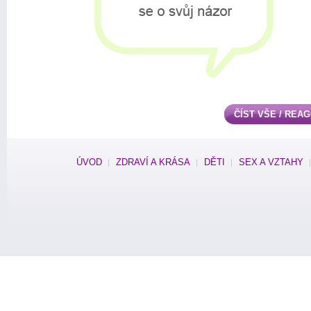
ČÍST VŠE / REA
ÚVOD
ZDRAVÍ A KRÁSA
DĚTI
SEX A VZTAHY