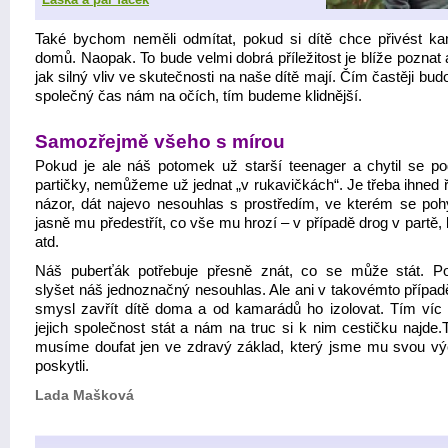
Také bychom neměli odmítat, pokud si dítě chce přivést k
domů. Naopak. To bude velmi dobrá příležitost je blíže poznat a 
jak silný vliv ve skutečnosti na naše dítě mají. Čím častěji budo
společný čas nám na očích, tím budeme klidnější.
Samozřejmě všeho s mírou
Pokud je ale náš potomek už starší teenager a chytil se po
partičky, nemůžeme už jednat „v rukavičkách“. Je třeba ihned ř
názor, dát najevo nesouhlas s prostředím, ve kterém se poh
jasně mu předestřít, co vše mu hrozí – v případě drog v partě,
atd.
Náš puberťák potřebuje přesně znát, co se může stát. Po
slyšet náš jednoznačný nesouhlas. Ale ani v takovémto přípa
smysl zavřít dítě doma a od kamarádů ho izolovat. Tím víc
jejich společnost stát a nám na truc si k nim cestičku najde.
musíme doufat jen ve zdravý základ, který jsme mu svou v
poskytli.
Lada Mašková