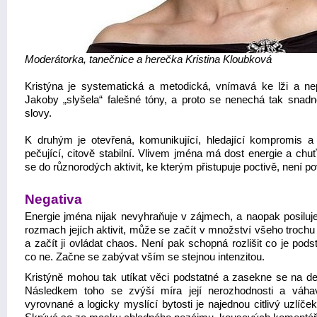
Moderátorka, tanečnice a herečka Kristina Kloubková
Kristýna je systematická a metodická, vnímavá ke lži a ne
Jakoby „slyšela“ falešné tóny, a proto se nenechá tak snadno
slovy.
K druhým je otevřená, komunikující, hledající kompromis a 
pečující, citově stabilní. Vlivem jména má dost energie a chuť
se do různorodých aktivit, ke kterým přistupuje poctivě, není po
Negativa
Energie jména nijak nevyhraňuje v zájmech, a naopak posiluje
rozmach jejích aktivit, může se začít v množství všeho trochu
a začít ji ovládat chaos. Není pak schopná rozlišit co je pods
co ne. Začne se zabývat vším se stejnou intenzitou.
Kristýně mohou tak utíkat věci podstatné a zasekne se na det
Následkem toho se zvýší míra její nerozhodnosti a váha
vyrovnané a logicky myslící bytosti je najednou citlivý uzlíče