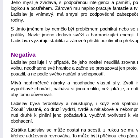
Jeho mysl je zvídavá, s podpořenou inteligencí a pamětí, po
logikou a postřehem. Zároveň mu naplno pracuje fantazie a tvo
Ladislav je vnímavý, má smysl pro zodpovědné zabezpeč
rodiny.
S tímto jménem by nemělo být problémem podnikat nebo se ú
politiky. Navíc jméno dodává svěží a harmonizující energii, 
Ladislava vyzařuje stabilita a zároveň příslib pozitivního překva
Negativa
Ladislav posiluje i v případě, že jeho nositel neudělá zrovna 
volbu, neodhadne své hranice a začne se prosazovat jen proto,
posadil, a ne podle svého nadání a schopností.
Mívá nepřiměřené nároky a neodhadne vlastní síly. Zvolí in
vypočítavé chování, nalhává si jinou realitu, než jaká je, a nut
aby tomu důvěřovali.
Ladislav bývá tvrdohlavý a neústupný, i když volí špatnou
Zkouší vlastně, co druzí vydrží, tvrdě a nátlakově a nekomp
nutí druhé k plnění jeho požadavků, využívá tvořivosti k vl
obohacení.
Zkrátka Ladislav se může dostat na scestí, z rukou se mu
křehce udržovaná rovnováha. To může být i příčinou jeho pádu.