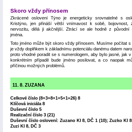
Skoro vždy přínosem
Zkrácené oslovení Týno je energeticky srovnatelné s os
Kristýno, jen přináší větší vnímavost k sobě, bojovnost, 
nervozitu, dělá ji akčnější. Ztrácí se ale hodně z původní 
jména.
Toto jméno může být skoro vždy přínosem. Musíme počítat s 
je vždy doplňkem k základnímu potenciálu danému datem naroz
proto vhodné poradit se s numerologem, aby bylo jasné, jak 
konkrétním případě bude jméno posilovat, a co naopak m
příčinou možných problémů.
11. 8. ZUZANA
Celkové číslo (8+3+8+1+5+1=26) 8
Klíčová iniciála 8
Duševní číslo 5
Realizační číslo 3 (21)
Duševní číslo oslovení: Zuzano KI 8, DČ 1 (10); Zuzko KI 8
Zuzi KI 8, DČ 3