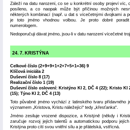
Záleží na datu narození, co se u konkrétní osoby projeví víc,
posíleno, a co naopak může být příčinou možných nesn
některých kombinací (např. u dat s vícečetnými dvojkami a p
je toto jméno vhodnou volbou. Je proto dobré poradi
numerologem.
Nedoporučuji dávat jméno, jsou-li v datu narození vícečetné troj
24. 7. KRISTÝNA
Celkové číslo (2+9+9+1+2+7+5+1=36) 9
Klíčová iniciála 2
Duševní číslo 8 (17)
Realizační číslo 1 (19)
Duševní číslo oslovení: Kristýno KI 2, DČ 4 (22); Kristo KI 
(15); Týno KI 2, DČ 4 (13)
Toto půvabné jméno vychází z latinského tvaru přídavného 
významem „Kristova, Kristu náležející“ tedy „křesťanka“.
Jméno zesiluje vrozené dispozice, a Kristýně (někdy i Kristi
zaručuje rozvoj jejích talentů a automatickou podporu jejích 
Kristýna proto cítí svou vnitřní sílu a je přátelská, vstřícná.