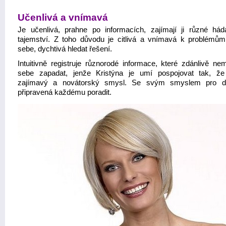
Učenlivá a vnímavá
Je učenlivá, prahne po informacích, zajímají ji různé há
tajemství. Z toho důvodu je citlivá a vnímavá k problémů
sebe, dychtivá hledat řešení.
Intuitivně registruje různorodé informace, které zdánlivě ne
sebe zapadat, jenže Kristýna je umí pospojovat tak, že
zajímavý a novátorský smysl. Se svým smyslem pro det
připravená každému poradit.