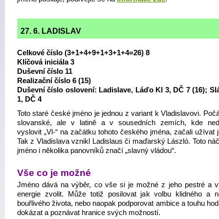
27. 6. LADISLAV
Celkové číslo (3+1+4+9+1+3+1+4=26) 8
Klíčová iniciála 3
Duševní číslo 11
Realizační číslo 6 (15)
Duševní číslo oslovení: Ladislave, Láďo KI 3, DČ 7 (16); Sl
1, DČ 4
Toto staré české jméno je jednou z variant k Vladislavovi. Po
slovanské, ale v latině a v sousedních zemích, kde ned
vyslovit „Vl-“ na začátku tohoto českého jména, začali užívat j
Tak z Vladislava vznikl Ladislaus či maďarský László. Toto ná
jméno i několika panovníků značí „slavný vládou“.
Vše co je možné
Jméno dává na výběr, co vše si je možné z jeho pestré a 
energie zvolit. Může totiž posilovat jak volbu klidného a ne
bouřlivého života, nebo naopak podporovat ambice a touhu hod
dokázat a poznávat hranice svých možností.