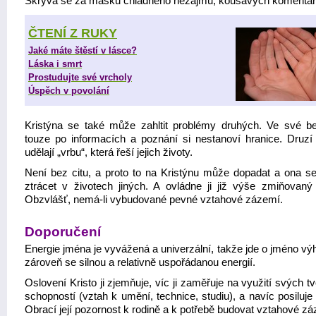
Skrývá se za masku chladného nezájmu, kousavých komentář
ČTENÍ Z RUKY
Jaké máte štěstí v lásce?
Láska i smrt
Prostudujte své vrcholy
Úspěch v povolání
Kristýna se také může zahltit problémy druhých. Ve své b
touze po informacích a poznání si nestanoví hranice. Druzí 
udělají „vrbu“, která řeší jejich životy.
Není bez citu, a proto to na Kristýnu může dopadat a ona s
ztrácet v životech jiných. A ovládne ji již výše zmiňovaný
Obzvlášť, nemá-li vybudované pevné vztahové zázemí.
Doporučení
Energie jména je vyvážená a univerzální, takže jde o jméno vý
zároveň se silnou a relativně uspořádanou energií.
Oslovení Kristo ji zjemňuje, víc ji zaměřuje na využití svých t
schopností (vztah k umění, technice, studiu), a navíc posiluj
Obrací její pozornost k rodině a k potřebě budovat vztahové zá