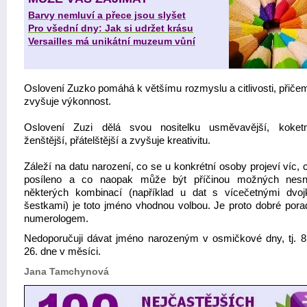
Barvy nemluví a přece jsou slyšet
Pro všední dny: Jak si udržet krásu
Versailles má unikátní muzeum vůní
Oslovení Zuzko pomáhá k většímu rozmyslu a citlivosti, přičem
zvyšuje výkonnost.
Oslovení Zuzi dělá svou nositelku usměvavější, koket
ženštější, přátelštější a zvyšuje kreativitu.
Záleží na datu narození, co se u konkrétní osoby projeví víc,
posíleno a co naopak může být příčinou možných nesn
některých kombinací (například u dat s vícečetnými dvo
šestkami) je toto jméno vhodnou volbou. Je proto dobré porad
numerologem.
Nedoporučuji dávat jméno narozeným v osmičkové dny, tj. 8.
26. dne v měsíci.
Jana Tamchynová