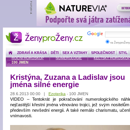
ŽenyproŽeny.cz
na ŽenyproŽeny
ZDRAVÍ A KRÁSA
DĚTI
SEX A VZTAHY
SPOLEČNOST
STYL
ROČNÍ HOROSKOP
NUMEROLOGIE
KELTSKÝ HOROSKOP
PENÍZE
100 JMEN
Kristýna, Zuzana a Ladislav jsou
jména silné energie
28.6.2013 00:00 |
Ezoterika
100 JMEN
-
VIDEO – Tentokrát je pokračování numerologického náh
nejčastější křestní jména věnováno trojici, jež svým nositelům
především nevšední energii. A také nemálo charismatu, učenli
vnímavosti.