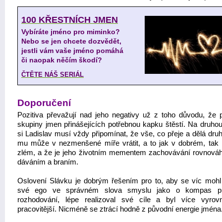
100 KŘESTNÍCH JMEN
Vybíráte jméno pro miminko?
Nebo se jen chcete dozvědět,
jestli vám vaše jméno pomáhá
či naopak něčím škodí?
ČTĚTE NÁŠ SERIÁL
Doporučení
Pozitiva převažují nad jeho negativy už z toho důvodu, že p
skupiny jmen přinášejících potřebnou kapku štěstí. Na druhou
si Ladislav musí vždy připomínat, že vše, co přeje a dělá dru
mu může v nezmenšené míře vrátit, a to jak v dobrém, tak 
zlém, a že je jeho životním mementem zachovávání rovnová
dáváním a braním.
Oslovení Slávku je dobrým řešením pro to, aby se víc mohl 
své ego ve správném slova smyslu jako o kompas p
rozhodování, lépe realizoval své cíle a byl více vyro
pracovitější. Nicméně se ztrácí hodně z původní energie jména