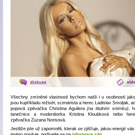
diskuse
vid
Všechny zmíněné vlastnosti bychom našli i u osobností jako 
jsou kupříkladu režisér, scenárista a herec Ladislav Smoljak, 
popová zpěvačka Christina Aguilera
(na titulním snímku)
, h
tanečnice a moderátorka Kristina Kloubková nebo her
zpěvačka Zuzana Norisová.
Jestliže jste už zapomněli, kterak se zjišťuje, jakou energií vás
jméno posiluje, podívejte se na
informace zde
.