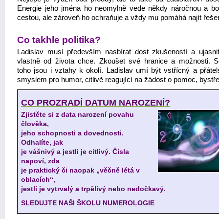
Energie jeho jména ho neomylně vede někdy náročnou a bo
cestou, ale zároveň ho ochraňuje a vždy mu pomáhá najít řešen
Co takhle politika?
Ladislav musí především nasbírat dost zkušeností a ujasnit
vlastně od života chce. Zkoušet své hranice a možnosti. S
toho jsou i vztahy k okolí. Ladislav umí být vstřícný a přáte
smyslem pro humor, citlivě reagující na žádost o pomoc, bystře
CO PROZRADÍ DATUM NAROZENÍ?
Zjistěte si z data narození povahu
člověka,
jeho schopnosti a dovednosti.
Odhalíte, jak
je vášnivý a jestli je citlivý. Čísla
napoví, zda
je praktický či naopak „věčně létá v
oblacích“,
jestli je vytrvalý a trpělivý nebo nedočkavý.
SLEDUJTE NAŠI ŠKOLU NUMEROLOGIE