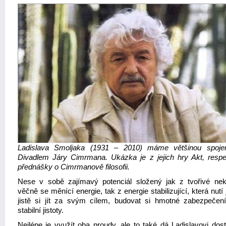
Ladislava Smoljaka (1931 – 2010) máme většinou spoje
Divadlem Járy Cimrmana. Ukázka je z jejich hry Akt, respe
přednášky o Cimrmanově filosofii.
Nese v sobě zajímavý potenciál složený jak z tvořivé nek
věčně se měnící energie, tak z energie stabilizující, která nutí
jistě si jít za svým cílem, budovat si hmotné zabezpečení
stabilní jistoty.
Nejlépe je využít oba proudy, ale to také dá Ladislavovi dost