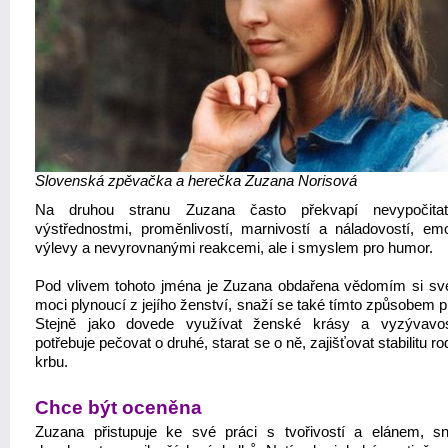
Slovenská zpěvačka a herečka Zuzana Norisová
Na druhou stranu Zuzana často překvapí nevypočitatel
výstřednostmi, proměnlivostí, marnivostí a náladovostí, emo
výlevy a nevyrovnanými reakcemi, ale i smyslem pro humor.
Pod vlivem tohoto jména je Zuzana obdařena vědomím si své
moci plynoucí z jejího ženství, snaží se také tímto způsobem p
Stejně jako dovede využívat ženské krásy a vyzývavos
potřebuje pečovat o druhé, starat se o ně, zajišťovat stabilitu r
krbu.
Chce být oceněna
Zuzana přistupuje ke své práci s tvořivostí a elánem, s