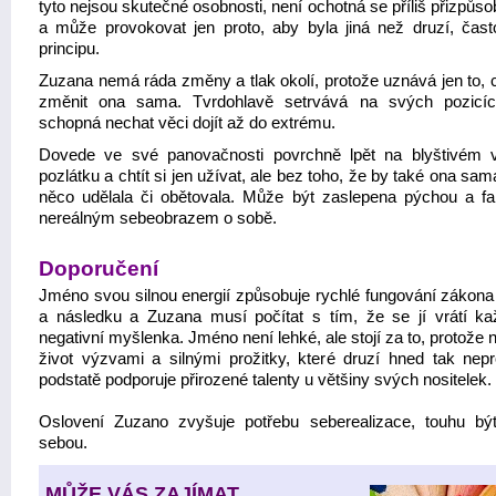
tyto nejsou skutečné osobnosti, není ochotná se příliš přizpůsob
a může provokovat jen proto, aby byla jiná než druzí, čast
principu.
Zuzana nemá ráda změny a tlak okolí, protože uznává jen to, 
změnit ona sama. Tvrdohlavě setrvává na svých pozicí
schopná nechat věci dojít až do extrému.
Dovede ve své panovačnosti povrchně lpět na blyštivém 
pozlátku a chtít si jen užívat, ale bez toho, že by také ona sam
něco udělala či obětovala. Může být zaslepena pýchou a f
nereálným sebeobrazem o sobě.
Doporučení
Jméno svou silnou energií způsobuje rychlé fungování zákona 
a následku a Zuzana musí počítat s tím, že se jí vrátí kaž
negativní myšlenka. Jméno není lehké, ale stojí za to, protože 
život výzvami a silnými prožitky, které druzí hned tak nepro
podstatě podporuje přirozené talenty u většiny svých nositelek.
Oslovení Zuzano zvyšuje potřebu seberealizace, touhu b
sebou.
MŮŽE VÁS ZAJÍMAT