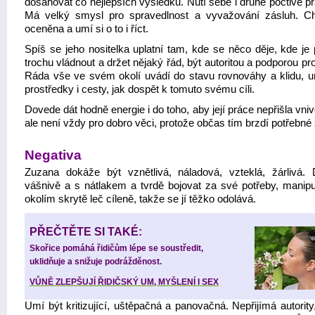
dosahovat co nejlepších výsledků. Nutí sebe i druhé poctivě p
Má velký smysl pro spravedlnost a vyvažování zásluh. C
oceněna a umí si o to i říct.
Spíš se jeho nositelka uplatní tam, kde se něco děje, kde je 
trochu vládnout a držet nějaký řád, být autoritou a podporou pr
Ráda vše ve svém okolí uvádí do stavu rovnováhy a klidu, um
prostředky i cesty, jak dospět k tomuto svému cíli.
Dovede dát hodně energie i do toho, aby její práce nepřišla vni
ale není vždy pro dobro věci, protože občas tím brzdí potřebn
Negativa
Zuzana dokáže být vznětlivá, náladová, vzteklá, žárlivá.
vášnivě a s nátlakem a tvrdě bojovat za své potřeby, manipu
okolím skrytě leč cíleně, takže se jí těžko odolává.
PŘEČTĚTE SI TAKÉ:
Skořice pomáhá řidičům lépe se soustředit,
uklidňuje a snižuje podrážděnost.
VŮNĚ ZLEPŠUJÍ ŘIDIČSKÝ UM, MYŠLENÍ I SEX
Umí být kritizující, uštěpačná a panovačná. Nepřijímá autorit