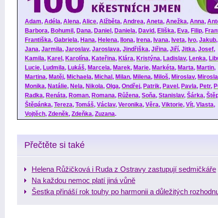
Adam
,
Adéla
,
Alena
,
Alice
,
Alžběta
,
Andrea
,
Aneta
,
Anežka
,
Anna
,
Ant
Barbora
,
Bohumil
,
Dana
,
Daniel
,
Daniela
,
David
,
Eliška
,
Eva
,
Filip
,
Fran
Františka
,
Gabriela
,
Hana
,
Helena
,
Ilona
,
Irena
,
Ivana
,
Iveta
,
Ivo
,
Jakub
Jana
,
Jarmila
,
Jaroslav
,
Jaroslava
,
Jindřiška
,
Jiřina
,
Jiří
,
Jitka
,
Josef
,
Kamila
,
Karel
,
Karolína
,
Kateřina
,
Klára
,
Kristýna
,
Ladislav
,
Lenka
,
Lib
Lucie
,
Ludmila
,
Lukáš
,
Marcela
,
Marek
,
Marie
,
Markéta
,
Marta
,
Martin
,
Martina
,
Matěj
,
Michaela
,
Michal
,
Milan
,
Milena
,
Miloš
,
Miroslav
,
Mirosl
Monika
,
Natálie
,
Nela
,
Nikola
,
Olga
,
Ondřej
,
Patrik
,
Pavel
,
Pavla
,
Petr
,
P
Radka
,
Renáta
,
Roman
,
Romana
,
Růžena
,
Soňa
,
Stanislav
,
Šárka
,
Ště
Štěpánka
,
Tereza
,
Tomáš
,
Václav
,
Veronika
,
Věra
,
Viktorie
,
Vít
,
Vlasta
,
Vojtěch
,
Zdeněk
,
Zdeňka
,
Zuzana
.
Přečtěte si také
Helena Růžičková i Ruda z Ostravy zastupují sedmičkáře
Na každou nemoc platí jiná vůně
Šestka přináší rok touhy po harmonii a důležitých rozhodnu