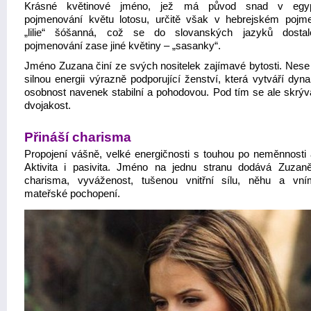
Krásné květinové jméno, jež má původ snad v egy
pojmenování květu lotosu, určitě však v hebrejském pojm
„lilie“ šóšanná, což se do slovanských jazyků dostal
pojmenování zase jiné květiny – „sasanky“.
Jméno Zuzana činí ze svých nositelek zajímavé bytosti. Nese
silnou energii výrazně podporující ženství, která vytváří dyn
osobnost navenek stabilní a pohodovou. Pod tím se ale skrývá
dvojakost.
Přináší charisma
Propojení vášně, velké energičnosti s touhou po neměnnosti a
Aktivita i pasivita. Jméno na jednu stranu dodává Zuzaně
charisma, vyváženost, tušenou vnitřní sílu, něhu a vní
mateřské pochopení.