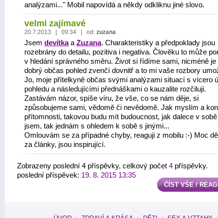
analýzami..." Mobil napovídá a někdy odkliknu jiné slovo.
velmi zajímavé
20.7.2013 | 09:34 | od:
zuzana
Jsem
devítka
a
Zuzana
. Charakteristiky a předpoklady jsou
rozebrány do detailu, pozitiva i negativa. Člověku to může p
v hledání správného směru. Život si řídíme sami, nicméně je
dobrý občas pohled zvenčí dovnitř a to mi vaše rozbory umož
Jo, moje přítelkyně občas svými analýzami situací s vícero 
pohledu a následujícími přednáškami o kauzalite rozčiluji.
Zastávám názor, spíše víru, že vše, co se nám děje, si
způsobujeme sami, vědomě či nevědomě. Jak myslím a kon
přítomnosti, takovou budu mít budoucnost, jak dalece v sobě
jsem, tak jednám s ohledem k sobě s jinými...
Omlouvám se za případné chyby, reaguji z mobilu :-) Moc dě
za články, jsou inspirující.
Zobrazeny poslední 4 příspěvky, celkový počet
4
příspěvky.
poslední příspěvek:
19. 8. 2015 13:35
ČÍST VŠE / REA