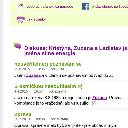
doporučit článek kamarádce
přidat článek na face
tisk stránky
Diskuse: Kristýna, Zuzana a Ladislav j
jména silné energie
neuvěřitelné:) poznávám se
19.8.2015 | 13:35 | od:
Zuza
Jsem
Zuzana
a v článku se poznávám od A až do Z.
S osmičkou nesouhlasim :-)
4.4.2015 | 16:57 | od:
Zuzana
Jsem narozena 8.8.1985 a moje jméno je
Zuzana
. Pravda,
kombinace je to vražedná, ale vzrušující! :-)
oprava
20.7.2013 | 09:38 | od:
zuzana
Oprava: správně mělo být, že "přítelkyně občas s mými