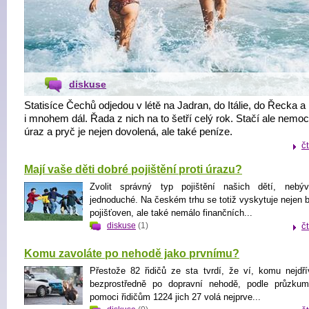
diskuse
Statisíce Čechů odjedou v létě na Jadran, do Itálie, do Řecka a 
i mnohem dál. Řada z nich na to šetří celý rok. Stačí ale nemo
úraz a pryč je nejen dovolená, ale také peníze.
č
Mají vaše děti dobré pojištění proti úrazu?
Zvolit správný typ pojištění našich dětí, nebý
jednoduché. Na českém trhu se totiž vyskytuje nejen 
pojišťoven, ale také nemálo finančních...
diskuse
(1)
č
Komu zavoláte po nehodě jako prvnímu?
Přestože 82 řidičů ze sta tvrdí, že ví, komu nejdří
bezprostředně po dopravní nehodě, podle průzkum
pomoci řidičům 1224 jich 27 volá nejprve...