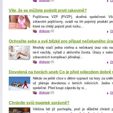
diskuse
(0)
č
Víte, že se můžete pojistit proti rakovině?
Pojišťovna VZP (PVZP), dceřiná společnost Vš
zdravotní pojišťovny, uvádí na trh pojistný produkt pr
které se chtějí pojistit proti riziku...
diskuse
(0)
č
Ochraňte sebe a své blízké pro případ nečekaného úr
Mnohdy stačí jedna vteřina a nečekaný úraz vás na
ne-li navždy, vyřadí z aktivního života. Úrazy s seb
zdravotních komplikací přinášejí...
diskuse
(0)
č
Dovolená na horách aneb Co je před odjezdem dobré 
Někdo se ještě chce s dětmi vypravit na hory za sněh
už plánuje dovolenou v letních měsících. Jedno 
společné: Před koupi zájezdu by si...
diskuse
(0)
č
Chráníte svůj majetek správně?
Většina lidí již pochopila, proč je důležité chránit p