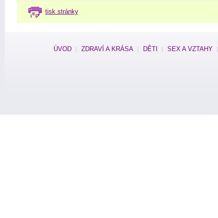
tisk stránky
ÚVOD
ZDRAVÍ A KRÁSA
DĚTI
SEX A VZTAHY