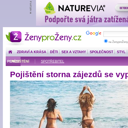
ŽenyproŽeny.cz
na ŽenyproŽeny
ZDRAVÍ A KRÁSA
DĚTI
SEX A VZTAHY
SPOLEČNOST
STYL
PENÍZE
POJIŠTĚNÍ
SPOTŘEBITEL
Pojištění storna zájezdů se vyp