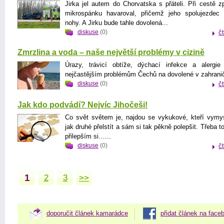
Jirka jel autem do Chorvatska s přáteli. Při cestě zp
mikrospánku havaroval, přičemž jeho spolujezdec 
nohy. A Jirku bude tahle dovolená...
diskuse
(0)
č
Zmrzlina a voda – naše největší problémy v cizině
Úrazy, trávicí obtíže, dýchací infekce a alergie
nejčastějším problémům Čechů na dovolené v zahraničí
diskuse
(0)
č
Jak kdo podvádí? Nejvíc Jihočeši!
Co svět světem je, najdou se vykukové, kteří vymysl
jak druhé přelstít a sám si tak pěkně polepšit. Třeba t
přilepším si…...
diskuse
(0)
č
1
2
3
>>
doporučit článek kamarádce
přidat článek na face