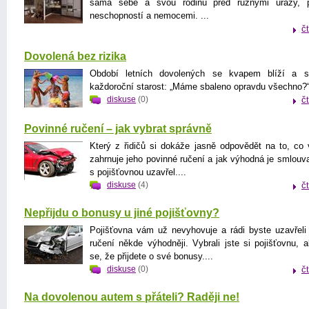
sama sebe a svou rodinu před různými úrazy, p
neschopností a nemocemi. ...
č
Dovolená bez rizika
Období letních dovolených se kvapem blíží a s
každoroční starost: „Máme sbaleno opravdu všechno?“
diskuse
(0)
č
Povinné ručení – jak vybrat správně
Který z řidičů si dokáže jasně odpovědět na to, co
zahrnuje jeho povinné ručení a jak výhodná je smlouva
s pojišťovnou uzavřel....
diskuse
(4)
č
Nepřijdu o bonusy u jiné pojišťovny?
Pojišťovna vám už nevyhovuje a rádi byste uzavřeli
ručení někde výhodněji. Vybrali jste si pojišťovnu, al
se, že přijdete o své bonusy....
diskuse
(0)
č
Na dovolenou autem s přáteli? Raději ne!