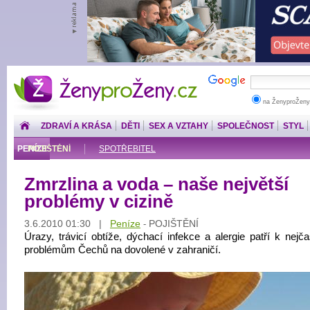
ŽenyproŽeny.cz
na ŽenyproŽeny
ZDRAVÍ A KRÁSA
DĚTI
SEX A VZTAHY
SPOLEČNOST
STYL
PENÍZE
POJIŠTĚNÍ
SPOTŘEBITEL
Zmrzlina a voda – naše největší
problémy v cizině
3.6.2010 01:30 |
Peníze
POJIŠTĚNÍ
-
Úrazy, trávicí obtíže, dýchací infekce a alergie patří k nejč
problémům Čechů na dovolené v zahraničí.