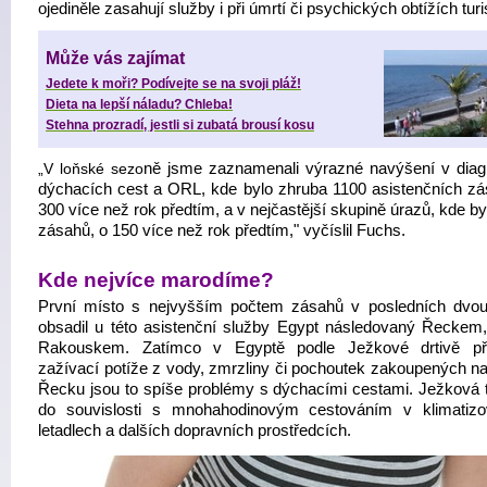
ojediněle zasahují služby i při úmrtí či psychických obtížích turi
Může vás zajímat
Jedete k moři? Podívejte se na svoji pláž!
Dieta na lepší náladu? Chleba!
Stehna prozradí, jestli si zubatá brousí kosu
„V loňské sezo
ně jsme zaznamenali výrazné navýšení v dia
dýchacích cest a ORL, kde bylo zhruba 1100 asistenčních zá
300 více než rok předtím, a v nejčastější skupině úrazů, kde b
zásahů, o 150 více než rok předtím," vyčíslil Fuchs.
Kde nejvíce marodíme?
První místo s nejvyšším počtem zásahů v posledních dvou
obsadil u této asistenční služby Egypt následovaný Řeckem, I
Rakouskem. Zatímco v Egyptě podle Ježkové drtivě pře
zažívací potíže z vody, zmrzliny či pochoutek zakoupených na 
Řecku jsou to spíše problémy s dýchacími cestami. Ježková 
do souvislosti s mnohahodinovým cestováním v klimatiz
letadlech a dalších dopravních prostředcích.