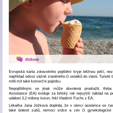
diskuse
Evropská karta zdravotního pojištění kryje běžnou péči, nez
například odvoz vážně zraněného či ostatků do vlasti. Turisté 
měli mít také komerční pojistku.
Nepojištěným se jinak může dovolená prodražit, třeba
Assistance (EA) eviduje za loňský rok nejvyšší náklad na po
událost 3,2 miliony korun, řekl Vladimír Fuchs z EA.
Lékařka Jana Ježková doplnila, že v rámci asistence se čas
také bolesti zubů, nemoci srdce a cév či gynekologické 