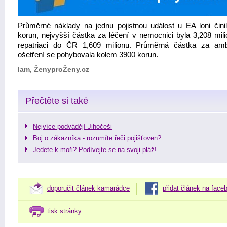
Průměrné náklady na jednu pojistnou událost u EA loni čini
korun, nejvyšší částka za léčení v nemocnici byla 3,208 mili
repatriaci do ČR 1,609 milionu. Průměrná částka za amb
ošetření se pohybovala kolem 3900 korun.
lam, ŽenyproŽeny.cz
Přečtěte si také
Nejvíce podvádějí Jihočeši
Boj o zákazníka - rozumíte řeči pojišťoven?
Jedete k moři? Podívejte se na svoji pláž!
doporučit článek kamarádce
přidat článek na face
tisk stránky