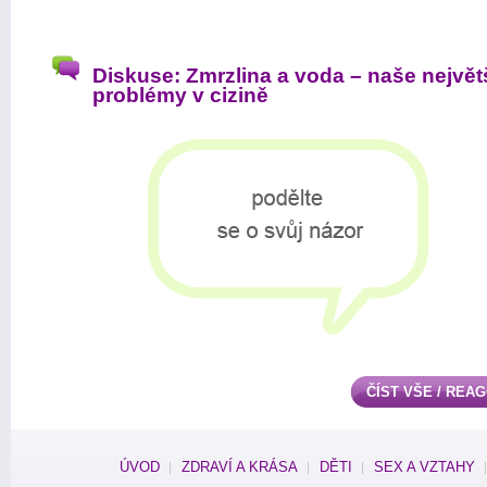
Diskuse: Zmrzlina a voda – naše největ
problémy v cizině
ČÍST VŠE / REA
ÚVOD
ZDRAVÍ A KRÁSA
DĚTI
SEX A VZTAHY