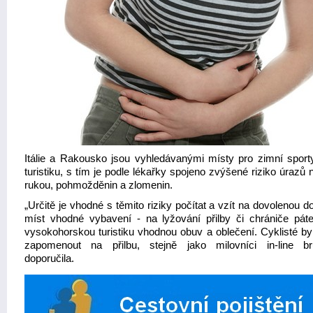
Itálie a Rakousko jsou vyhledávanými místy pro zimní sporty 
turistiku, s tím je podle lékařky spojeno zvýšené riziko úrazů
rukou, pohmožděnin a zlomenin.
„Určitě je vhodné s těmito riziky počítat a vzít na dovolenou d
míst vhodné vybavení - na lyžování přilby či chrániče páte
vysokohorskou turistiku vhodnou obuv a oblečení. Cyklisté by
zapomenout na přilbu, stejně jako milovníci in-line bru
doporučila.