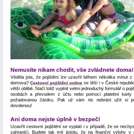
Nemusíte nikam chodit, vše zvládnete doma!
Věděla jste, že pojištění lze uzavřít během několika minut z 
domova?
Cestovní pojištění online
se těší i v České republi
větší oblibě. Stačí totiž vyplnit velmi jednoduchý formulář o poj
osobách a převodem z účtu nebo pomocí platební karty z
požadovanou částku. Pak už vám nic nebrání užít si pe
dovolenou!
Ani doma nejste úplně v bezpečí
Uzavřít cestovní pojištění se vyplatí i v případě, že se nechy
zahraničí. Budete tak mít jistotu, že na finanční výlohy v 