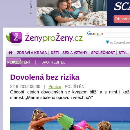
ŽenyproŽeny.cz
na ŽenyproŽeny
ZDRAVÍ A KRÁSA
DĚTI
SEX A VZTAHY
SPOLEČNOST
STYL
PENÍZE
POJIŠTĚNÍ
SPOTŘEBITEL
Dovolená bez rizika
22.6.2012 00:30 |
Peníze
POJIŠTĚNÍ
-
Období letních dovolených se kvapem blíží a s nimi i kaž
starost: „Máme sbaleno opravdu všechno?“