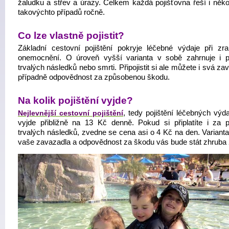
žaludku a střev a úrazy. Celkem každá pojišťovna řeší i někol
takovýchto případů ročně.
Co lze vlastně pojistit?
Základní cestovní pojištění pokryje léčebné výdaje při zra
onemocnění. O úroveň vyšší varianta v sobě zahrnuje i po
trvalých následků nebo smrti. Připojistit si ale můžete i svá za
případně odpovědnost za způsobenou škodu.
Na kolik pojištění vyjde?
Nejlevnější cestovní pojištění
, tedy pojištění léčebných výd
vyjde přibližně na 13 Kč denně. Pokud si připlatíte i za po
trvalých následků, zvedne se cena asi o 4 Kč na den. Varianta j
vaše zavazadla a odpovědnost za škodu vás bude stát zhruba 