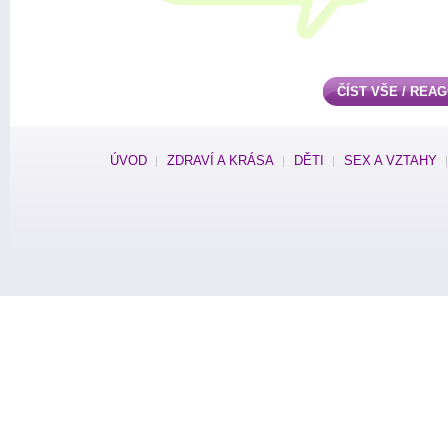
ČÍST VŠE / REA
ÚVOD
ZDRAVÍ A KRÁSA
DĚTI
SEX A VZTAHY