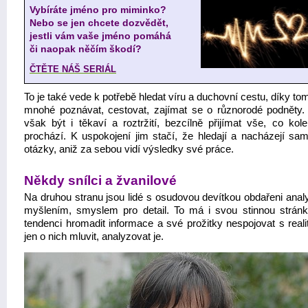
Vybíráte jméno pro miminko?
Nebo se jen chcete dozvědět,
jestli vám vaše jméno pomáhá
či naopak něčím škodí?
ČTĚTE NÁŠ SERIÁL
To je také vede k potřebě hledat víru a duchovní cestu, díky to
mnohé poznávat, cestovat, zajímat se o různorodé podněty
však být i těkaví a roztržití, bezcílně přijímat vše, co kol
prochází. K uspokojení jim stačí, že hledají a nacházejí sam
otázky, aniž za sebou vidí výsledky své práce.
Někdy snílci a žvanilové
Na druhou stranu jsou lidé s osudovou devítkou obdařeni anal
myšlením, smyslem pro detail. To má i svou stinnou stránk
tendenci hromadit informace a své prožitky nespojovat s reali
jen o nich mluvit, analyzovat je.