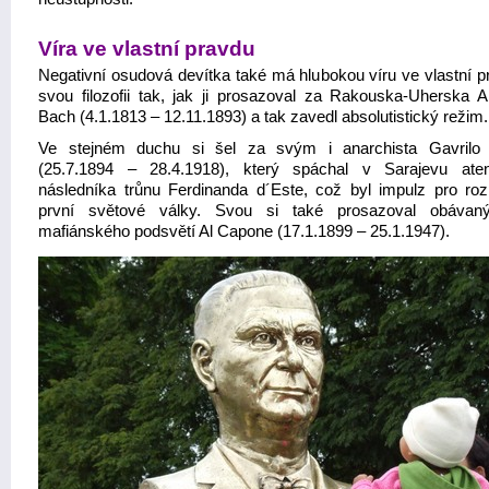
Víra ve vlastní pravdu
Negativní osudová devítka také má hlubokou víru ve vlastní p
svou filozofii tak, jak ji prosazoval za Rakouska-Uherska A
Bach (4.1.1813 – 12.11.1893) a tak zavedl absolutistický režim.
Ve stejném duchu si šel za svým i anarchista Gavrilo 
(25.7.1894 – 28.4.1918), který spáchal v Sarajevu ate
následníka trůnu Ferdinanda d´Este, což byl impulz pro roz
první světové války. Svou si také prosazoval obávan
mafiánského podsvětí Al Capone (17.1.1899 – 25.1.1947).