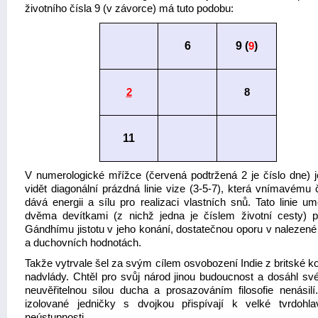
životního čísla 9 (v závorce) má tuto podobu:
6
9 (
9
)
2
8
11
V numerologické mřížce (červená podtržená 2 je číslo dne) j
vidět diagonální prázdná linie vize (3-5-7), která vnímavému 
dává energii a sílu pro realizaci vlastních snů. Tato linie u
dvěma devítkami (z nichž jedna je číslem životní cesty) p
Gándhímu jistotu v jeho konání, dostatečnou oporu v nalezené f
a duchovních hodnotách.
Takže vytrvale šel za svým cílem osvobození Indie z britské ko
nadvlády. Chtěl pro svůj národ jinou budoucnost a dosáhl své
neuvěřitelnou silou ducha a prosazováním filosofie nenásilí
izolované jedničky s dvojkou přispívají k velké tvrdohla
neústupnosti.