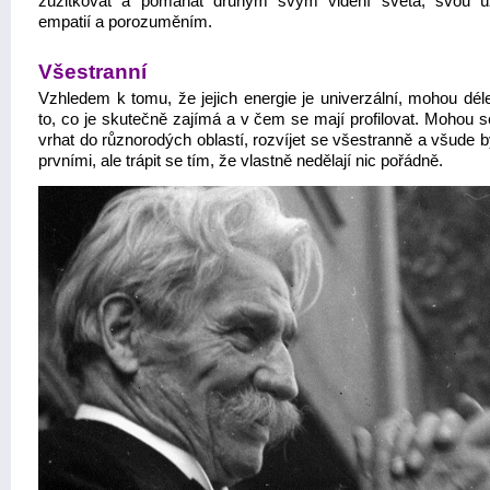
zužitkovat a pomáhat druhým svým vidění světa, svou 
empatií a porozuměním.
Všestranní
Vzhledem k tomu, že jejich energie je univerzální, mohou déle
to, co je skutečně zajímá a v čem se mají profilovat. Mohou s
vrhat do různorodých oblastí, rozvíjet se všestranně a všude 
prvními, ale trápit se tím, že vlastně nedělají nic pořádně.