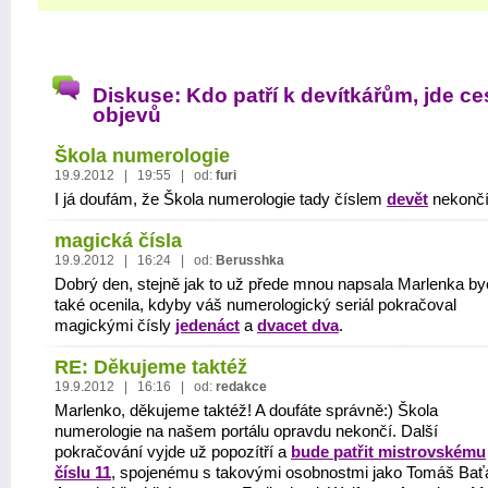
Diskuse: Kdo patří k devítkářům, jde ce
objevů
Škola numerologie
19.9.2012 | 19:55 | od:
furi
I já doufám, že Škola numerologie tady číslem
devět
nekončí
magická čísla
19.9.2012 | 16:24 | od:
Berusshka
Dobrý den, stejně jak to už přede mnou napsala Marlenka b
také ocenila, kdyby váš numerologický seriál pokračoval
magickými čísly
jedenáct
a
dvacet dva
.
RE: Děkujeme taktéž
19.9.2012 | 16:16 | od:
redakce
Marlenko, děkujeme taktéž! A doufáte správně:) Škola
numerologie na našem portálu opravdu nekončí. Další
pokračování vyjde už popozítří a
bude patřit mistrovskému
číslu 11
, spojenému s takovými osobnostmi jako Tomáš Bať