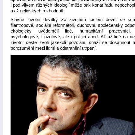
i pod vlivem různých ideologií může pak konat řadu nepochopi
a až nelidských rozhodnutí.
Slavné životní devítky Za životním číslem devět se sch
filantropové, sociální reformátoři, duchovní, společensky odp
ekologicky uvědomělí lidé, humanitární pracovníci, l
psychologové, filozofové, ale i politici apod. Ať už lidé na d
životní cestě zvolí jakékoli povolání, snaží se dosáhnout h
porozumění mezi lidmi a odstranění utrpení.