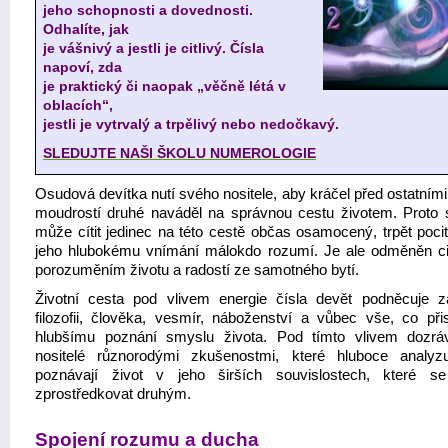
jeho schopnosti a dovednosti.
Odhalíte, jak
je vášnivý a jestli je citlivý. Čísla
napoví, zda
je praktický či naopak „věčně létá v
oblacích“,
jestli je vytrvalý a trpělivý nebo nedočkavý.
SLEDUJTE NAŠI ŠKOLU NUMEROLOGIE
Osudová devítka nutí svého nositele, aby kráčel před ostatním
moudrostí druhé naváděl na správnou cestu životem. Proto 
může cítit jedinec na této cestě občas osamocený, trpět poci
jeho hlubokému vnímání málokdo rozumí. Je ale odměněn citl
porozuměním životu a radostí ze samotného bytí.
Životní cesta pod vlivem energie čísla devět podněcuje 
filozofii, člověka, vesmír, náboženství a vůbec vše, co při
hlubšímu poznání smyslu života. Pod tímto vlivem dozráva
nositelé různorodými zkušenostmi, které hluboce analyzu
poznávají život v jeho širších souvislostech, které s
zprostředkovat druhým.
Spojení rozumu a ducha