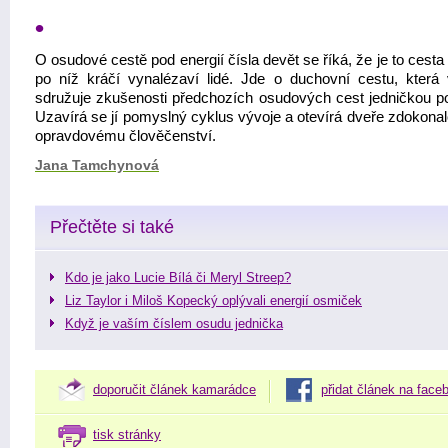
•
O osudové cestě pod energií čísla devět se říká, že je to cesta
po níž kráčí vynalézaví lidé. Jde o duchovní cestu, která
sdružuje zkušenosti předchozích osudových cest jedničkou po
Uzavírá se jí pomyslný cyklus vývoje a otevírá dveře zdokonal
opravdovému člověčenství.
Jana Tamchynová
Přečtěte si také
Kdo je jako Lucie Bílá či Meryl Streep?
Liz Taylor i Miloš Kopecký oplývali energií osmiček
Když je vaším číslem osudu jednička
doporučit článek kamarádce
přidat článek na face
tisk stránky