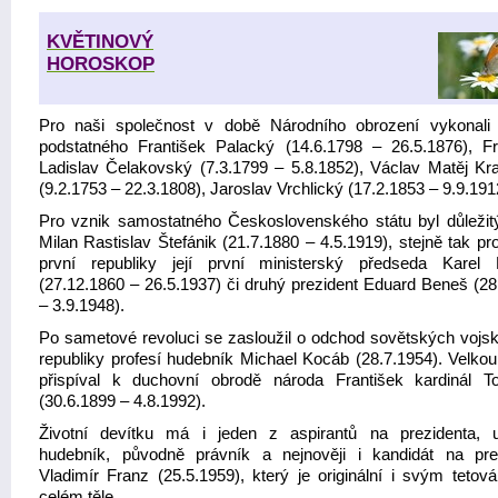
KVĚTINOVÝ
HOROSKOP
Pro naši společnost v době Národního obrození vykonal
podstatného František Palacký (14.6.1798 – 26.5.1876), Fr
Ladislav Čelakovský (7.3.1799 – 5.8.1852), Václav Matěj Kr
(9.2.1753 – 22.3.1808), Jaroslav Vrchlický (17.2.1853 – 9.9.191
Pro vznik samostatného Československého státu byl důležitý 
Milan Rastislav Štefánik (21.7.1880 – 4.5.1919), stejně tak pr
první republiky její první ministerský předseda Karel
(27.12.1860 – 26.5.1937) či druhý prezident Eduard Beneš (28
– 3.9.1948).
Po sametové revoluci se zasloužil o odchod sovětských vojsk
republiky profesí hudebník Michael Kocáb (28.7.1954). Velko
přispíval k duchovní obrodě národa František kardinál 
(30.6.1899 – 4.8.1992).
Životní devítku má i jeden z aspirantů na prezidenta, 
hudebník, původně právník a nejnověji i kandidát na pre
Vladimír Franz (25.5.1959), který je originální i svým tetov
celém těle.