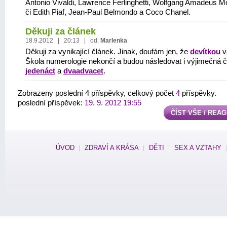
Antonio Vivaldi, Lawrence Ferlinghetti, Wolfgang Amadeus M
či Edith Piaf, Jean-Paul Belmondo a Coco Chanel.
Děkuji za článek
18.9.2012 | 20:13 | od:
Marlenka
Děkuji za vynikající článek. Jinak, doufám jen, že
devítkou
v
Škola numerologie nekončí a budou následovat i výjimečná č
jedenáct
a
dvaadvacet
.
Zobrazeny poslední 4 příspěvky, celkový počet
4
příspěvky.
poslední příspěvek:
19. 9. 2012 19:55
ČÍST VŠE / REA
ÚVOD
ZDRAVÍ A KRÁSA
DĚTI
SEX A VZTAHY