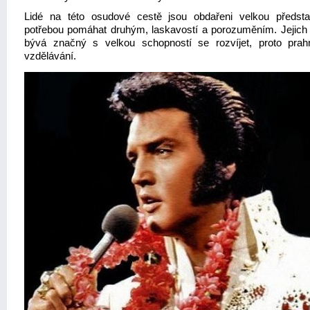
Lidé na této osudové cestě jsou obdařeni velkou představ
potřebou pomáhat druhým, laskavostí a porozuměním. Jejich i
bývá značný s velkou schopností se rozvíjet, proto pra
vzdělávání.