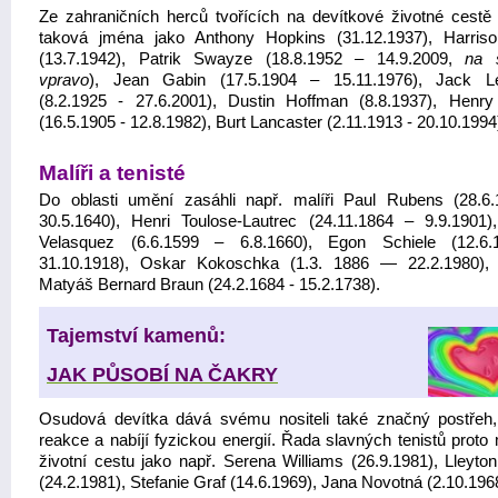
Ze zahraničních herců tvořících na devítkové životné cestě 
taková jména jako Anthony Hopkins (31.12.1937), Harris
(13.7.1942), Patrik Swayze (18.8.1952 – 14.9.2009,
na 
vpravo
), Jean Gabin (17.5.1904 – 15.11.1976), Jack 
(8.2.1925 - 27.6.2001), Dustin Hoffman (8.8.1937), Henr
(16.5.1905 - 12.8.1982), Burt Lancaster (2.11.1913 - 20.10.1994
Malíři a tenisté
Do oblasti umění zasáhli např. malíři Paul Rubens (28.6
30.5.1640), Henri Toulose-Lautrec (24.11.1864 – 9.9.1901)
Velasquez (6.6.1599 – 6.8.1660), Egon Schiele (12.6.
31.10.1918), Oskar Kokoschka (1.3. 1886 — 22.2.1980),
Matyáš Bernard Braun (24.2.1684 - 15.2.1738).
Tajemství kamenů:
JAK PŮSOBÍ NA ČAKRY
Osudová devítka dává svému nositeli také značný postřeh,
reakce a nabíjí fyzickou energií. Řada slavných tenistů proto
životní cestu jako např. Serena Williams (26.9.1981), Lleyton
(24.2.1981), Stefanie Graf (14.6.1969), Jana Novotná (2.10.196