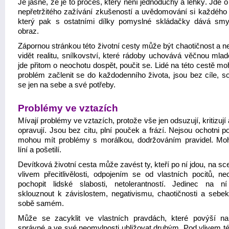
Je jasné, že je to proces, který není jednoduchý a lehký. Jde 
nepřetržitého zažívání zkušeností a uvědomování si každého d
který pak s ostatními dílky pomyslné skládačky dává smy
obraz.
Zápornou stránkou této životní cesty může být chaotičnost a n
vidět realitu, snílkovství, které rádoby uchovává věčnou mlad
jde přitom o neochotu dospět, poučit se. Lidé na této cestě m
problém začlenit se do každodenního života, jsou bez cíle, so
se jen na sebe a své potřeby.
Problémy ve vztazích
Mívají problémy ve vztazích, protože vše jen odsuzují, kritizují
opravují. Jsou bez citu, plní pouček a frází. Nejsou ochotni 
mohou mít problémy s morálkou, dodržováním pravidel. Mo
líní a pošetilí.
Devítková životní cesta může zavést ty, kteří po ní jdou, na sc
vlivem přecitlivělosti, odpojením se od vlastních pocitů, ne
pochopit lidské slabosti, netolerantností. Jedinec na 
sklouznout k závislostem, negativismu, chaotičnosti a sebe
sobě samém.
Může se zacyklit ve vlastních pravdách, které povýší na
správné a ve své neomylnosti ubližovat druhým. Pod vlivem tét