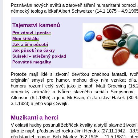
Poznávání nových světů a zároveň šíření humanitární pomoci s
německý teolog a lékař Albert Schweitzer (14.1.1875 – 4.9.1965
Tajemství kamenů
Pro zdraví i peníze
Moc křišťálu
Jak a čím působí
Jak působí na čakry
Suiseki – střežený poklad
Posvátné megality
Protože mají lidé s životní devítkou značnou fantazii, tvoř
originální smysl pro humor, mohou díky nim vznikat díla, 
humoru rozumí celý svět jako je např. Matt Groening (15.2
americký animátor a tvůrce slavného seriálu Simpsonovi
Atkinson (6.1.1955) a jeho Mr.Bean, či Jaroslav Hašek (30.4
3.1.1923) a jeho voják Švejk.
Muzikanti a herci
V oblasti hudby posunuli žebříček kvality a stylů slavné životní
jako je např. představitel rocku Jimi Hendrix (27.11.1942 – 18.
představitel reggae Bob Marley (6.2.1945 - 11.5.1981), předs