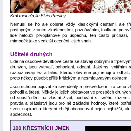
Král rock'n'rollu Elvis
Presley
Nemusí se ho ale dobírat vždy klasickými cestami, ale tř
postupným zráním zkušenostmi, poznáváním, toulkami po svět
lidé netouží prvoplánově po úspěchu, ten často přichází, 
mimoděk jako vedlejší ocenění jejich snah.
Učitelé druhých
Lidé na osudové devítkové cestě se stávají dobrými a trpělivými
druhých, jsou vytrvalí, odhodlaní, oddaní. Jakýmsi vnitřním 
rozpoznávají lež a faleš, kterou otevřeně pojmenují a odhalí
proto někdy působit příliš kritickým a nesmlouvavým dojmem.
Jsou schopni bojovat za své ideály a přesvědčení i za cenu vl
pohodlí a štěstí. Někdy je jejich obětavost ve prospěch druhýc
od soustředění na vlastní život, budování si svého zázemí.
pravda a přátelství jsou pro ně základní hodnoty, které potře
svou inspiraci a kterými chtějí obohacovat nejen nejbližší, ale
společnost.
100 KŘESTNÍCH JMEN