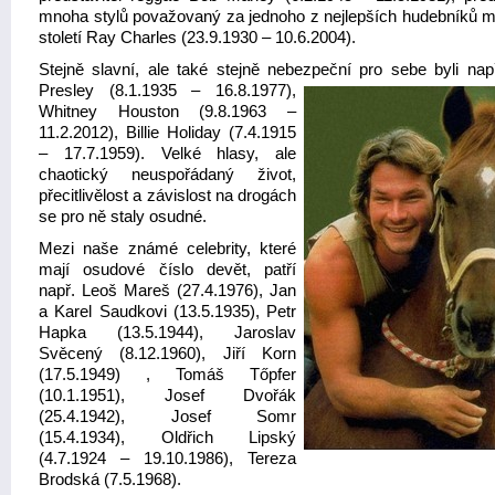
mnoha stylů považovaný za jednoho z nejlepších hudebníků m
století Ray Charles (23.9.1930 – 10.6.2004).
Stejně slavní, ale také stejně nebezpeční pro sebe byli na
Presley (8.1.1935 – 16.8.1977),
Whitney Houston (9.8.1963 –
11.2.2012), Billie Holiday (7.4.1915
– 17.7.1959). Velké hlasy, ale
chaotický neuspořádaný život,
přecitlivělost a závislost na drogách
se pro ně staly osudné.
Mezi naše známé celebrity, které
mají osudové číslo devět, patří
např. Leoš Mareš (27.4.1976), Jan
a Karel Saudkovi (13.5.1935), Petr
Hapka (13.5.1944), Jaroslav
Svěcený (8.12.1960), Jiří Korn
(17.5.1949) , Tomáš Tőpfer
(10.1.1951), Josef Dvořák
(25.4.1942), Josef Somr
(15.4.1934), Oldřich Lipský
(4.7.1924 – 19.10.1986), Tereza
Brodská (7.5.1968).