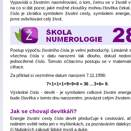
Vypovídá o životním nasměrování, o tom, čemu se v životě v
na co si dát pozor, jaké možné zkoušky mohou člověka čekat. 
číslo je zkrátka symbolem životní cesty, symbolem energie,
jsme ovlivňováni celý život.
Postup výpočtu životního čísla je velmi jednoduchý. Lineárně 
všechna čísla v datu narození tak dlouho, dokud nedo
jednociferné číslo. Tomuto sčítacímu postupu se v matemati
cifrace.
Za příklad si vezměme datum narození 7.11.1998:
7+1+1+1+9+9+8 = 36 …3+6= 9.
Výsledné číslo - devět - je symbolem celkové životní energie
bude člověka v tomto dnu narozeném, provázet celým životem
Jak se chovají devítkáři?
Energie životní cesty číslo devět předurčuje k cestování, a
reálném světě nebo jen v myšlenkách, za poznáváním dalekých
či hlubokých zákoutí lidské mysli a duše.