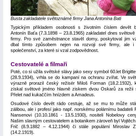
Busta zakladatele světoznámé firmy Jana Antonína Bati
Typickým příkladem osobnosti s životním číslem devět 
Antonín Baťa (7.3.1898 – 23.8.1965) zakladatel dnes světov
firmy. Pro své zaměstnance stavěl domy, poskytoval jim vz
dbal tímto způsobem nejen na rozvoji své firmy, ale i
společenství, za které si vzal zodpovědnost.
Cestovatelé a filmaři
Poté, co si užila světské slávy jako sexy symbol 60.let Brigitt
(28.9.1934), vrhla se do kampaní na ochranu zvířat. Ve svět
výrazně prorazil český režisér Miloš Forman (18.2.1932), k
získal světové jméno hlavně ziskem dvou Oskarů za režii
Přelet nad kukaččím hnízdem a Amadeus.
Osudové číslo devět rádo cestuje, až se mu to může stá
zálibou, ale i profesí jako např. norskému polárnímu badateli F
Nansenovi (10.10.1861 - 13.5.1930), nositeli Nobelovy cen
Našim slavným cestovatelem a botanikem zároveň byl Vojtěch 
Frič (8.9.1882 – 4.12.1944) či stále populární Miroslav 
(14.2.1919).