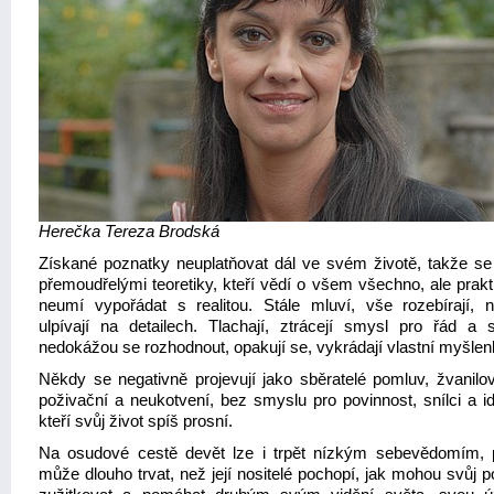
Herečka Tereza Brodská
Získané poznatky neuplatňovat dál ve svém životě, takže se 
přemoudřelými teoretiky, kteří vědí o všem všechno, ale prakt
neumí vypořádat s realitou. Stále mluví, vše rozebírají, n
ulpívají na detailech. Tlachají, ztrácejí smysl pro řád a 
nedokážou se rozhodnout, opakují se, vykrádají vlastní myšlen
Někdy se negativně projevují jako sběratelé pomluv, žvanilov
poživační a neukotvení, bez smyslu pro povinnost, snílci a id
kteří svůj život spíš prosní.
Na osudové cestě devět lze i trpět nízkým sebevědomím, 
může dlouho trvat, než její nositelé pochopí, jak mohou svůj p