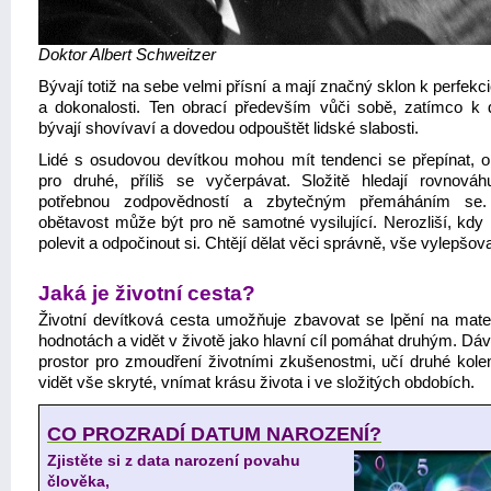
Doktor Albert Schweitzer
Bývají totiž na sebe velmi přísní a mají značný sklon k perfek
a dokonalosti. Ten obrací především vůči sobě, zatímco k
bývají shovívaví a dovedou odpouštět lidské slabosti.
Lidé s osudovou devítkou mohou mít tendenci se přepínat, o
pro druhé, příliš se vyčerpávat. Složitě hledají rovnová
potřebnou zodpovědností a zbytečným přemáháním se. 
obětavost může být pro ně samotné vysilující. Nerozliší, kdy 
polevit a odpočinout si. Chtějí dělat věci správně, vše vylepšova
Jaká je životní cesta?
Životní devítková cesta umožňuje zbavovat se lpění na mater
hodnotách a vidět v životě jako hlavní cíl pomáhat druhým. Dá
prostor pro zmoudření životními zkušenostmi, učí druhé kol
vidět vše skryté, vnímat krásu života i ve složitých obdobích.
CO PROZRADÍ DATUM NAROZENÍ?
Zjistěte si z data narození povahu
člověka,