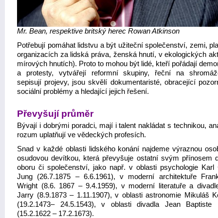
Mr. Bean, respektive britský herec Rowan Atkinson
Potřebují pomáhat lidstvu a být užiteční společenství, zemi, pl
organizacích za lidská práva, ženská hnutí, v ekologických akt
mírových hnutích). Proto to mohou být lidé, kteří pořádají dem
a protesty, vytvářejí reformní skupiny, řeční na shromáž
sepisují projevy, jsou skvělí dokumentaristé, obracející pozo
sociální problémy a hledající jejich řešení.
Převyšují průměr
Bývají i dobrými poradci, mají i talent nakládat s technikou, an
rozum uplatňují ve vědeckých profesích.
Snad v každé oblasti lidského konání najdeme výraznou oso
osudovou devítkou, která převyšuje ostatní svým přínosem
oboru či společenství, jako např. v oblasti psychologie Karl
Jung (26.7.1875 – 6.6.1961), v moderní architektuře Fran
Wright (8.6. 1867 – 9.4.1959), v moderní literatuře a divadle
Jarry (8.9.1873 – 1.11.1907), v oblasti astronomie Mikuláš K
(19.2.1473– 24.5.1543), v oblasti divadla Jean Baptiste 
(15.2.1622 – 17.2.1673).