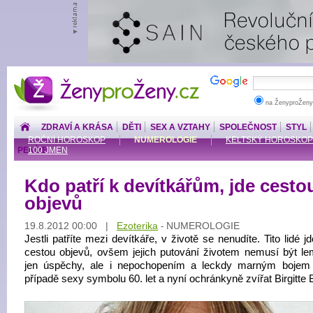
ŽenyproŽeny.cz
na ŽenyproŽeny
ZDRAVÍ A KRÁSA
DĚTI
SEX A VZTAHY
SPOLEČNOST
STYL
ROČNÍ HOROSKOP
NUMEROLOGIE
KELTSKÝ HOROSKOP
PENÍZE
100 JMEN
Kdo patří k devítkářům, jde cesto
objevů
19.8.2012 00:00 |
Ezoterika
NUMEROLOGIE
-
Jestli patříte mezi devítkáře, v životě se nenudíte. Tito lidé jd
cestou objevů, ovšem jejich putování životem nemusí být l
jen úspěchy, ale i nepochopením a leckdy marným bojem
případě sexy symbolu 60. let a nyní ochránkyně zvířat Birgitte 