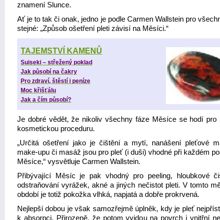
znamení Slunce.
Ať je to tak či onak, jedno je podle Carmen Wallstein pro všec
stejné: „Způsob ošetření pleti závisí na Měsíci.“
TAJEMSTVÍ KAMENŮ
Suiseki – střežený poklad
Jak působí na čakry
Pro zdraví, štěstí i peníze
Moc křišťálu
Jak a čím působí?
Je dobré vědět, že nikoliv všechny fáze Měsíce se hodí pro
kosmetickou proceduru.
„Určitá ošetření jako je čištění a mytí, nanášení pleťové 
make-upu či masáž jsou pro pleť (i duši) vhodné při každém po
Měsíce,“ vysvětluje Carmen Wallstein.
Přibývající Měsíc je pak vhodný pro peeling, hloubkové či
odstraňování vyrážek, akné a jiných nečistot pleti. V tomto m
období je totiž pokožka vlhká, napjatá a dobře prokrvená.
Nejlepší dobou je však samozřejmě úplněk, kdy je pleť nejpřís
k absorpci. Přirozeně, že potom vyjdou na povrch i vnitřní ne