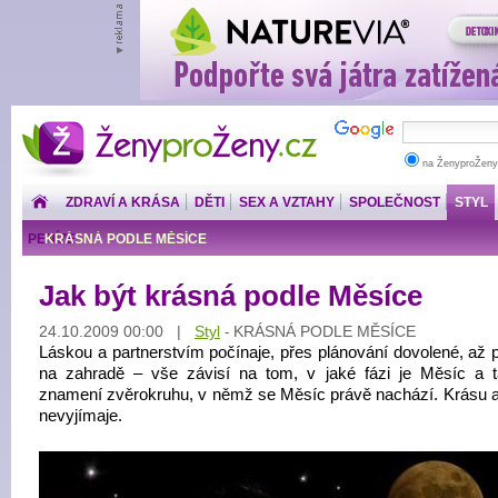
ŽenyproŽeny.cz
na ŽenyproŽeny
ZDRAVÍ A KRÁSA
DĚTI
SEX A VZTAHY
SPOLEČNOST
STYL
PENÍZE
KRÁSNÁ PODLE MĚSÍCE
Jak být krásná podle Měsíce
24.10.2009 00:00 |
Styl
KRÁSNÁ PODLE MĚSÍCE
-
Láskou a partnerstvím počínaje, přes plánování dovolené, až p
na zahradě – vše závisí na tom, v jaké fázi je Měsíc a 
znamení zvěrokruhu, v němž se Měsíc právě nachází. Krásu a
nevyjímaje.