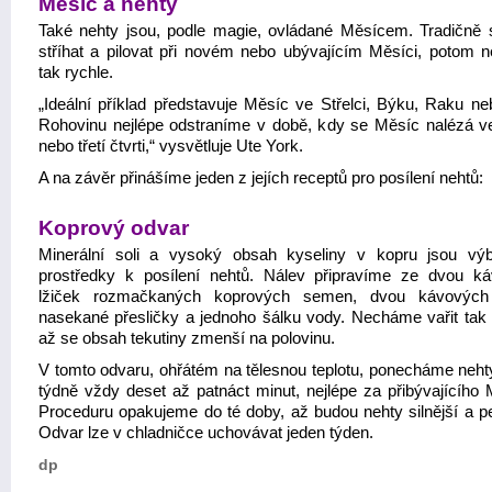
Měsíc a nehty
Také nehty jsou, podle magie, ovládané Měsícem. Tradičně 
stříhat a pilovat při novém nebo ubývajícím Měsíci, potom n
tak rychle.
„Ideální příklad představuje Měsíc ve Střelci, Býku, Raku ne
Rohovinu nejlépe odstraníme v době, kdy se Měsíc nalézá v
nebo třetí čtvrti,“ vysvětluje Ute York.
A na závěr přinášíme jeden z jejích receptů pro posílení nehtů:
Koprový odvar
Minerální soli a vysoký obsah kyseliny v kopru jsou vý
prostředky k posílení nehtů. Nálev připravíme ze dvou k
lžiček rozmačkaných koprových semen, dvou kávových 
nasekané přesličky a jednoho šálku vody. Necháme vařit tak 
až se obsah tekutiny zmenší na polovinu.
V tomto odvaru, ohřátém na tělesnou teplotu, ponecháme nehty 
týdně vždy deset až patnáct minut, nejlépe za přibývajícího 
Proceduru opakujeme do té doby, až budou nehty silnější a pe
Odvar lze v chladničce uchovávat jeden týden.
dp