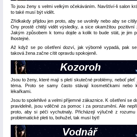
To jsou ženy s velmi velkým očekáváním. Navštíví-li salon krá
to také musí být vidět.
Zřídkakdy přijdou jen proto, aby se uvolnily nebo aby se cítil
Ony prostě chtějí vidět výsledky, a sice okamžitou pozitivní
Jakým způsobem k tomu dojde a kolik to bude stát, je jim 
lhostejné.
Až když se po ošetření dozví, jak výborně vypadá, pak se
taková žena začne cítit opravdu spokojeně.
Jsou to ženy, které mají s pletí skutečné problémy, neboť pleť j
téma. Proto se samy často stávají kosmetičkami nebo 
lékařkami.
Jsou to spolehlivé a velmi příjemné zákaznice. K ošetření se d
pravidelně, jsou vděčné za pomoc i za porozumění. Ale nepři
proto, aby si péči vychutnaly. Přicházejí výlučně z rozumu 
problematické pleti to, bohužel, tak musí být!