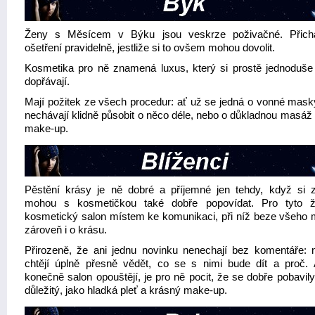
Ženy s Měsícem v Býku jsou veskrze poživačné. Přichá
ošetření pravidelně, jestliže si to ovšem mohou dovolit.
Kosmetika pro ně znamená luxus, který si prostě jednoduše
dopřávají.
Mají požitek ze všech procedur: ať už se jedná o vonné masky
nechávají klidně působit o něco déle, nebo o důkladnou masáž 
make-up.
Pěstění krásy je ně dobré a příjemné jen tehdy, když si 
mohou s kosmetičkou také dobře popovídat. Pro tyto ž
kosmetický salon místem ke komunikaci, při níž beze všeho m
zároveň i o krásu.
Přirozeně, že ani jednu novinku nenechají bez komentáře: n
chtějí úplně přesně vědět, co se s nimi bude dít a proč.
konečně salon opouštějí, je pro ně pocit, že se dobře pobavily
důležitý, jako hladká pleť a krásný make-up.