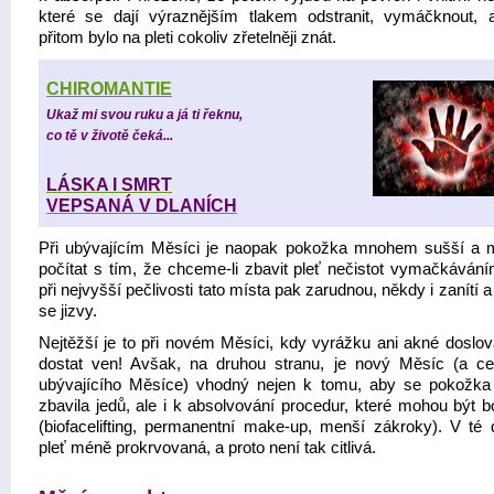
které se dají výraznějším tlakem odstranit, vymáčknout, 
přitom bylo na pleti cokoliv zřetelněji znát.
CHIROMANTIE
Ukaž mi svou ruku a já ti řeknu,
co tě v životě čeká...
LÁSKA I SMRT
VEPSANÁ V DLANÍCH
Při ubývajícím Měsíci je naopak pokožka mnohem sušší a
počítat s tím, že chceme-li zbavit pleť nečistot vymačkáváním
při nejvyšší pečlivosti tato místa pak zarudnou, někdy i zanítí a
se jizvy.
Nejtěžší je to při novém Měsíci, kdy vyrážku ani akné doslov
dostat ven! Avšak, na druhou stranu, je nový Měsíc (a ce
ubývajícího Měsíce) vhodný nejen k tomu, aby se pokožka
zbavila jedů, ale i k absolvování procedur, které mohou být b
(biofacelifting, permanentní make-up, menší zákroky). V té 
pleť méně prokrvovaná, a proto není tak citlivá.