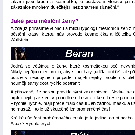
jakými jsou krása a kosmetika, je postavení Měsíce při n
zákaznice mnohem důležitější, než znamení sluneční.“
Jaké jsou měsíční ženy?
A zde již přinášíme vtipnou a milou typologii měsíčních žen z 
pěstění krásy, kterou nás provede kosmetička a léčitelka
Wallstein:
Jedná se většinou o ženy, které kosmetickou péči nevyhle
Nikdy nepřijdou jen pro to, aby si nechaly „udělat dobře“, ale př
pouze v neodbytném případě, mají-li nějaký problém s pletí
neumějí samy dost rychle odstranit.
A přirozeně, že nejsou pravidelnými zákaznicemi. Nedá-li se o
nijak obejít, pak sedí v pohodlném kosmetickém křesle jako na
– rychle, rychle, mají přece málo času! Jen žádnou masku a u
ne masáž... to je už skutečně jen promarněný čas!
Krátké ošetření problémového místa je to jediné, co si nechají
A pak? Rychle pryč!