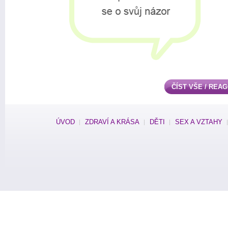
ČÍST VŠE / REA
ÚVOD
ZDRAVÍ A KRÁSA
DĚTI
SEX A VZTAHY