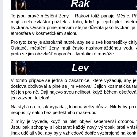
To jsou pravé měsíční ženy – Rakovi totiž panuje Měsíc. Př
mají zcela zvláštní požitek z toho, když je jejich pleť ošetř
hýčkána. Ovšem přinejmenším stejně důležitá jako hýčkání je p
atmosféra v kosmetickém salonu.
Pro tyto ženy je absolutně nutné, aby se u své kosmetičky cítil
Ostatně, měsíční ženy mají často nashromážděnou vodu v
proto se jim obzvlášť doporučují lymfatické masáže.
V tomto případě se jedná o zákaznice, které vyžadují, aby je
doslova obdivoval a plně se jim věnoval. Jejich kosmetička t
být jen pro ně. Dají najevo svou nelibost, když během ošetřová
jen zazvoní telefon!
Na styl a na to, jak vypadají, kladou velký důraz. Nikdy by po 
neopustily salon bez perfektního make-upu!
Z míry je vyvede, když na pleti objeví sebemenší drobnou 
Jsou pak schopny si obstarat každý nový výrobek proti vrás
jinak udělají vše, aby byly vzhledově dobře vyzbrojené na kon