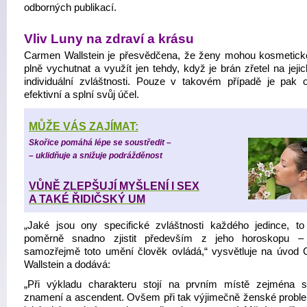
odborných publikací.
Vliv Luny na zdraví a krásu
Carmen Wallstein je přesvědčena, že ženy mohou kosmetick
plně vychutnat a využít jen tehdy, když je brán zřetel na jeji
individuální zvláštnosti. Pouze v takovém případě je pak o
efektivní a splní svůj účel.
MŮŽE VÁS ZAJÍMAT:
Skořice pomáhá lépe se soustředit –
– uklidňuje a snižuje podrážděnost
VŮNĚ ZLEPŠUJÍ MYŠLENÍ I SEX
A TAKÉ ŘIDIČSKÝ UM
„Jaké jsou ony specifické zvláštnosti každého jedince, t
poměrně snadno zjistit především z jeho horoskopu –
samozřejmě toto umění člověk ovládá,“ vysvětluje na úvod
Wallstein a dodává:
„Při výkladu charakteru stojí na prvním místě zejména s
znamení a ascendent. Ovšem při tak výjimečně ženské proble