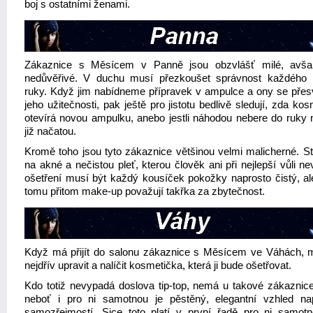
boj s ostatními ženami.
Zákaznice s Měsícem v Panně jsou obzvlášť milé, avša
nedůvěřivé. V duchu musí přezkoušet správnost každého
ruky. Když jim nabídneme přípravek v ampulce a ony se přes
jeho užitečnosti, pak ještě pro jistotu bedlivě sledují, zda ko
otevírá novou ampulku, anebo jestli náhodou nebere do ruky 
již načatou.
Kromě toho jsou tyto zákaznice většinou velmi malicherné. Stě
na akné a nečistou pleť, kterou člověk ani při nejlepší vůli ne
ošetření musí být každý kousíček pokožky naprosto čistý, ale
tomu přitom make-up považují takřka za zbytečnost.
Když má přijít do salonu zákaznice s Měsícem ve Váhách, 
nejdřív upravit a nalíčit kosmetička, která ji bude ošetřovat.
Kdo totiž nevypadá doslova tip-top, nemá u takové zákaznice
neboť i pro ni samotnou je pěstěný, elegantní vzhled na
samozřejmostí. Sice toto platí v první řadě pro ni samotn