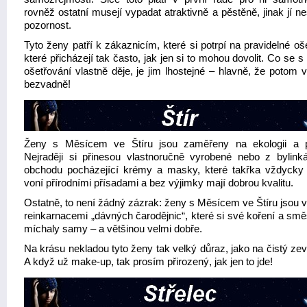
rovněž ostatní musejí vypadat atraktivně a pěstěně, jinak jí ne
pozornost.
Tyto ženy patří k zákaznicím, které si potrpí na pravidelné oš
které přicházejí tak často, jak jen si to mohou dovolit. Co se s 
ošetřování vlastně děje, je jim lhostejné – hlavně, že potom 
bezvadně!
Ženy s Měsícem ve Štíru jsou zaměřeny na ekologii a p
Nejraději si přinesou vlastnoručně vyrobené nebo z bylink
obchodu pocházející krémy a masky, které takřka vždycky
voní přírodními přísadami a bez výjimky mají dobrou kvalitu.
Ostatně, to není žádný zázrak: ženy s Měsícem ve Štíru jsou v
reinkarnacemi „dávných čarodějnic“, které si své koření a smě
míchaly samy – a většinou velmi dobře.
Na krásu nekladou tyto ženy tak velký důraz, jako na čistý ze
A když už make-up, tak prosím přirozený, jak jen to jde!