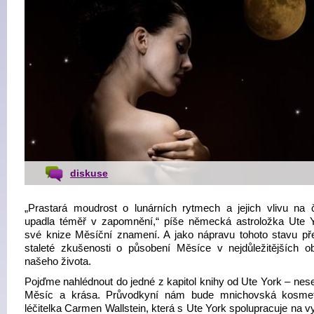
diskuse
„Prastará moudrost o lunárních rytmech a jejich vlivu na 
upadla téměř v zapomnění,“ píše německá astroložka Ute 
své knize Měsíční znamení. A jako nápravu tohoto stavu př
staleté zkušenosti o působení Měsíce v nejdůležitějších o
našeho života.
Pojďme nahlédnout do jedné z kapitol knihy od Ute York – nes
Měsíc a krása. Průvodkyní nám bude mnichovská kosmet
léčitelka Carmen Wallstein, která s Ute York spolupracuje na 