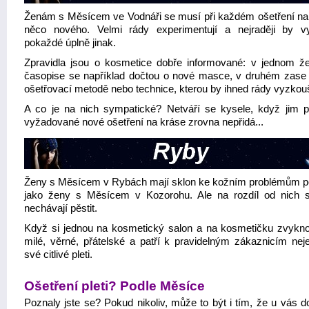
Ženám s Měsícem ve Vodnáři se musí při každém ošetření na
něco nového. Velmi rády experimentují a nejraději by v
pokaždé úplně jinak.
Zpravidla jsou o kosmetice dobře informované: v jednom 
časopise se například dočtou o nové masce, v druhém zase
ošetřovací metodě nebo technice, kterou by ihned rády vyzkouš
A co je na nich sympatické? Netváří se kysele, když jim p
vyžadované nové ošetření na kráse zrovna nepřidá...
Ženy s Měsícem v Rybách mají sklon ke kožním problémům 
jako ženy s Měsícem v Kozorohu. Ale na rozdíl od nich 
nechávají pěstit.
Když si jednou na kosmetický salon a na kosmetičku zvykno
milé, věrné, přátelské a patří k pravidelným zákaznicím neje
své citlivé pleti.
Ošetření pleti? Podle Měsíce
Poznaly jste se? Pokud nikoliv, může to být i tím, že u vás d