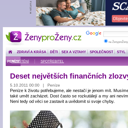
ŽenyproŽeny.cz
na ŽenyproŽeny
ZDRAVÍ A KRÁSA
DĚTI
SEX A VZTAHY
SPOLEČNOST
STYL
PENÍZE
POJIŠTĚNÍ
SPOTŘEBITEL
Deset největších finančních zloz
5.10.2011 00:00 | Peníze
Peníze k životu potřebujeme, ale nestačí je jenom mít. Musíme
také umět zacházet. Dost často se rozkutálejí a my ani nevím
Není tedy od věci se zastavit a uvědomit si svoje chyby.