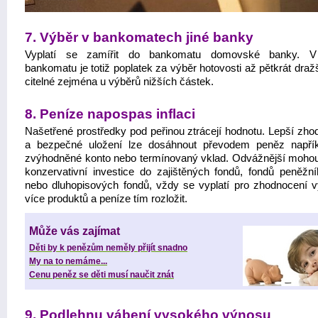
7. Výběr v bankomatech jiné banky
Vyplatí se zamířit do bankomatu domovské banky. V
bankomatu je totiž poplatek za výběr hotovosti až pětkrát dražš
citelné zejména u výběrů nižších částek.
8. Peníze napospas inflaci
Našetřené prostředky pod peřinou ztrácejí hodnotu. Lepší zho
a bezpečné uložení lze dosáhnout převodem peněz napří
zvýhodněné konto nebo termínovaný vklad. Odvážnější mohou
konzervativní investice do zajištěných fondů, fondů peněžní
nebo dluhopisových fondů, vždy se vyplatí pro zhodnocení v
více produktů a peníze tím rozložit.
Může vás zajímat
Děti by k penězům neměly přijít snadno
My na to nemáme...
Cenu peněz se děti musí naučit znát
9. Podlehnu vábení vysokého výnosu