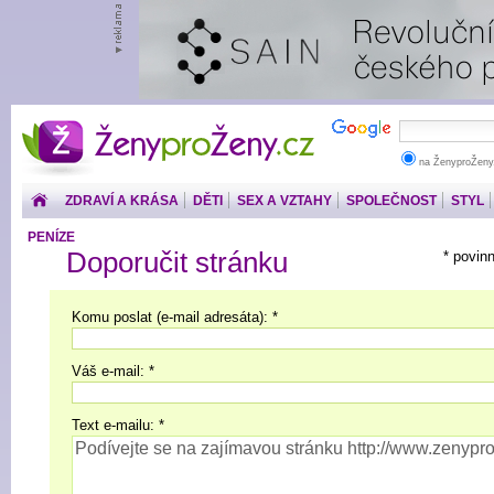
ŽenyproŽeny.cz
na ŽenyproŽeny
ZDRAVÍ A KRÁSA
DĚTI
SEX A VZTAHY
SPOLEČNOST
STYL
PENÍZE
Doporučit stránku
* povin
Komu poslat (e-mail adresáta): *
Váš e-mail: *
Text e-mailu: *