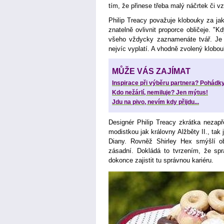
tím, že přinese třeba malý náčrtek či vz
Philip Treacy považuje klobouky za jako
znatelně ovlivnit proporce obličeje. "
všeho vždycky zaznamenáte tvář. Je to
nejvíc vyplatí. A vhodně zvolený klobou
MŮŽE VÁS ZAJÍMAT
Inspirace při výběru partnera? Pohádk
Kdo nežárlí, nemiluje? Jen mýtus!
Jdu na pivo, nevím kdy přijdu...
Designér Philip Treacy zkrátka nezapř
modistkou jak královny Alžběty II., tak 
Diany. Rovněž Shirley Hex smýšlí o
zásadní. Dokládá to tvrzením, že sp
dokonce zajistit tu správnou kariéru.