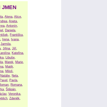
H JMEN
la
,
Alena
,
Alice
,
ndrea
,
Aneta
,
nna
,
Antonín
,
iel
,
Daniela
,
ntišek
,
Františka
,
a
,
Irena
,
Ivana
,
,
Jarmila
,
a
,
Jiřina
,
Jiří
,
arolína
,
Kateřina
,
nka
,
Libuše
,
la
,
Marek
,
Marie
,
ina
,
Matěj
,
ena
,
Miloš
,
,
Natálie
,
Nela
,
Pavel
,
Pavla
,
Roman
,
Romana
,
rka
,
Štěpán
,
áclav
,
Veronika
,
ojtěch
,
Zdeněk
,