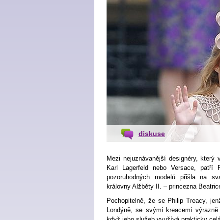
diskuse
Mezi nejuznávanější designéry, který 
Karl Lagerfeld
nebo Versace, patří 
pozoruhodných modelů přišla na sva
královny Alžběty II. – princezna Beatri
Pochopitelně, že se Philip Treacy, jen
Londýně, se svými kreacemi výrazně z
když jeho služeb využívá prakticky celá