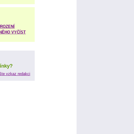
ROZENÍ
 NĚHO VYČÍST
ínky?
šte vzkaz redakci