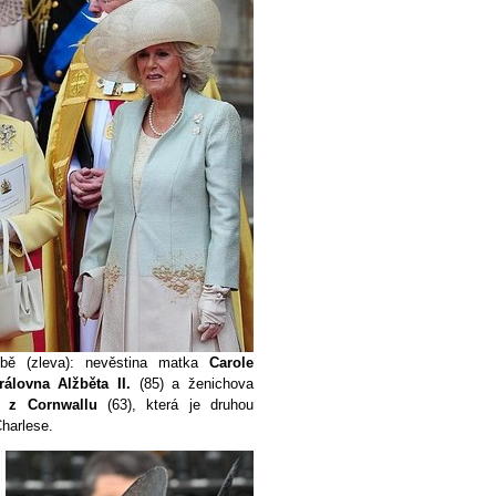
tbě (zleva): nevěstina matka
Carole
rálovna Alžběta II.
(85) a ženichova
a z Cornwallu
(63), která je druhou
harlese.