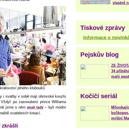
vlastně 
Tiskové zprávy
Informace o novink
Pejskův blog
ZE ŽIVO
34 příběh
malý west
království plného klobouků.
Kočičí seriál
ky i svatby v sobě mají obrovské kouzlo
y. Vždyť po zasnoubení prince Williama
Mňoukajíc
ailně jsme o něm
– byli módní
psali tady
kočkopes,
nalitě svatebních kreací.
mrštní Mar
 zkrášlí