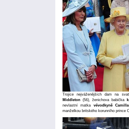
Trojice nejváženějších dam na sva
Middleton
(56), ženichova babička
k
nevlastní matka
vévodkyně Camill
manželkou britského korunního prince C