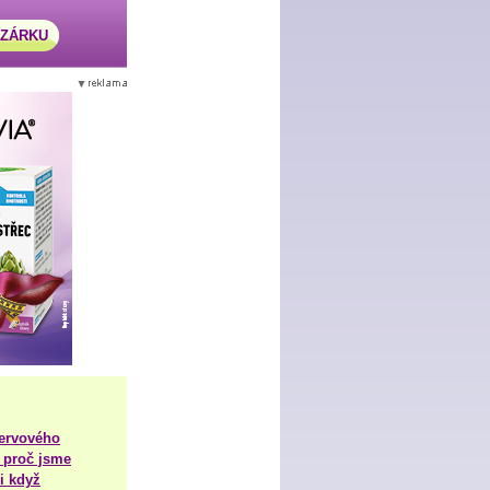
AZÁRKU
nervového
 proč jsme
i když