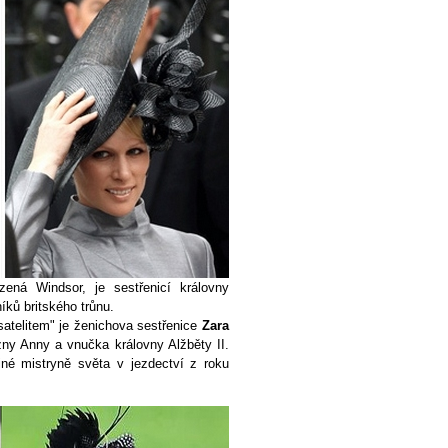
zená Windsor, je sestřenicí královny
níků britského trůnu.
telitem" je ženichova sestřenice
Zara
zny Anny a vnučka královny Alžběty II.
né mistryně světa v jezdectví z roku