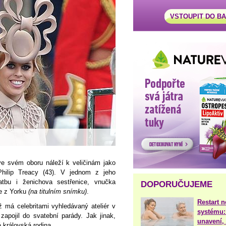
VSTOUPIT DO B
ve svém oboru náleží k veličinám jako
Philip Treacy (43). V jednom z jeho
tbu i ženichova sestřenice, vnučka
DOPORUČUJEME
ce z Yorku
(na titulním snímku)
.
Restart 
ž má celebritami vyhledávaný ateliér v
systému:
apojil do svatební parády. Jak jinak,
unavení, 
 královská rodina.