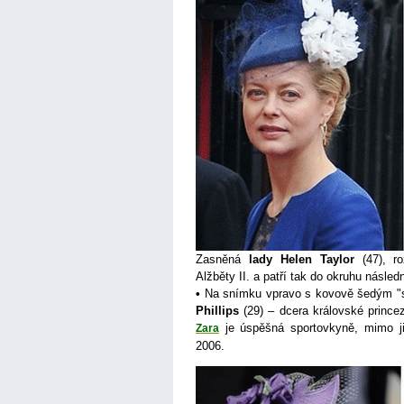
Zasněná
lady Helen Taylor
(47), ro
Alžběty II. a patří tak do okruhu násled
•
Na snímku vpravo s kovově šedým "sa
Phillips
(29) – dcera královské prince
je úspěšná sportovkyně, mimo ji
Zara
2006.