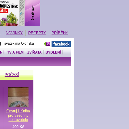
E
NOVINKY
RECEPTY
PŘÍBĚHY
 | svátek má Oldřiška
NÍ
TV A FILM
ZVÍŘATA
BYDLENÍ
POČASÍ
Cestuj ! Kniha
pro všechny
cestovatele
400 Kč