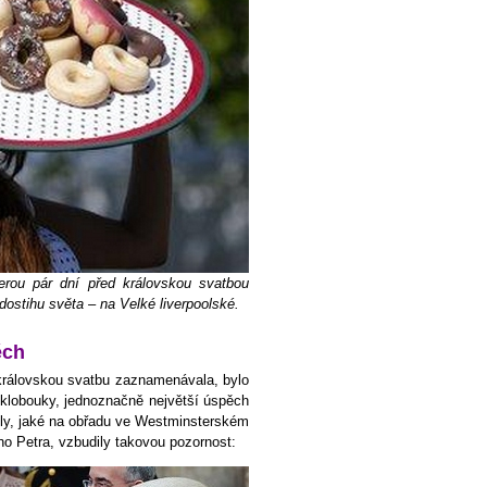
erou pár dní před královskou svatbou
dostihu světa – na Velké liverpoolské.
ěch
 královskou svatbu zaznamenávala, bylo
 klobouky, jednoznačně největší úspěch
ely, jaké na obřadu ve Westminsterském
ho Petra, vzbudily takovou pozornost: