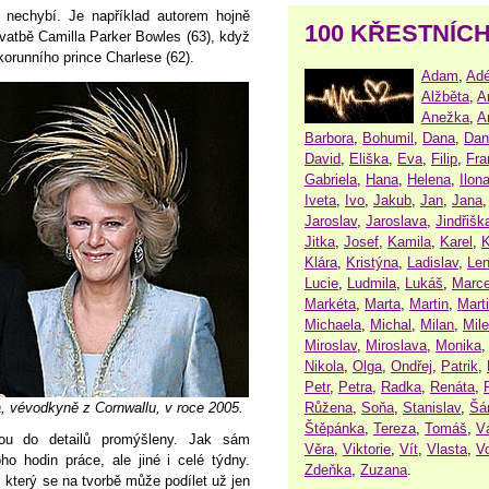
ě nechybí. Je například autorem hojně
100 KŘESTNÍC
vatbě Camilla Parker Bowles (63), když
korunního prince Charlese (62).
Adam
,
Adé
Alžběta
,
A
Anežka
,
A
Barbora
,
Bohumil
,
Dana
,
Dan
David
,
Eliška
,
Eva
,
Filip
,
Fra
Gabriela
,
Hana
,
Helena
,
Ilon
Iveta
,
Ivo
,
Jakub
,
Jan
,
Jana
Jaroslav
,
Jaroslava
,
Jindřišk
Jitka
,
Josef
,
Kamila
,
Karel
,
K
Klára
,
Kristýna
,
Ladislav
,
Le
Lucie
,
Ludmila
,
Lukáš
,
Marce
Markéta
,
Marta
,
Martin
,
Mart
Michaela
,
Michal
,
Milan
,
Mil
Miroslav
,
Miroslava
,
Monika
Nikola
,
Olga
,
Ondřej
,
Patrik
,
Petr
,
Petra
,
Radka
,
Renáta
,
Růžena
,
Soňa
,
Stanislav
,
Šá
a, vévodkyně z Cornwallu, v roce 2005.
Štěpánka
,
Tereza
,
Tomáš
,
V
sou do detailů promýšleny. Jak sám
Věra
,
Viktorie
,
Vít
,
Vlasta
,
V
ho hodin práce, ale jiné i celé týdny.
Zdeňka
,
Zuzana
.
 který se na tvorbě může podílet už jen