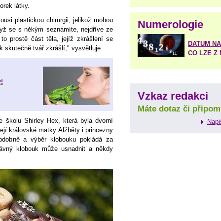
orek látky.
usi plastickou chirurgii, jelikož mohou
Numerologie
Když se s někým seznámíte, nejdříve ze
 prostě část těla, jejíž zkrášlení se
DATUM NA
k skutečně tvář zkrášlí," vysvětluje.
CO LZE Z
y!
Vzkaz redakci
Máte dotaz či připom
e školu Shirley Hex, která byla dvorní
Napi
její královské matky Alžběty i princezny
bdobně a výběr klobouku pokládá za
rávný klobouk může usnadnit a někdy