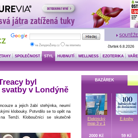
SOUTĚŽ
na ŽenyproŽeny.cz
na internetu
čtvrtek 6.8.2026
ZTAHY
SPOLEČNOST
STYL
HUBNUTÍ
WELLNESS
EZOTERIKA
VAŘE
Treacy byl
BAZÁREK
 svatby v Londýně
ncouze a jejich žabí stehýnka, neumí
skými klobouky. Potvrdilo se to opět na
 na Temži. Kloboučníci se skutečně
Elektrický
E-knihy
mop 3 v 1
2000 Kč
59 Kč