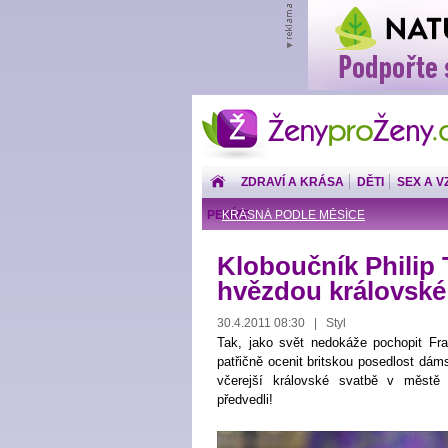
ŽenyproŽeny.cz
ZDRAVÍ A KRÁSA
DĚTI
SEX A V
PENÍZE
KRÁSNÁ PODLE MĚSÍCE
Kloboučník Philip 
hvězdou královské
30.4.2011 08:30 | Styl
Tak, jako svět nedokáže pochopit Fra
patřičně ocenit britskou posedlost dám
včerejší královské svatbě v městě
předvedli!