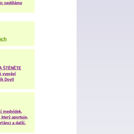
nic neděláme
ách
TA ŠTĚNĚTE
ů vypráví
ík Doyll
í medvídek,
 který aportuje,
ťánci a další.