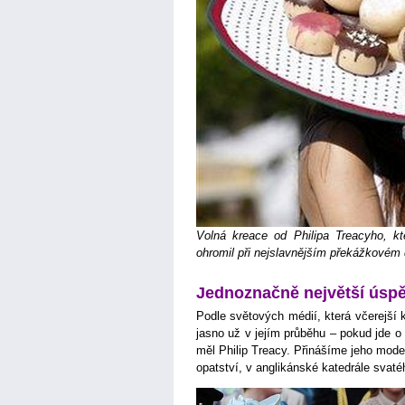
Volná kreace od Philipa Treacyho, kt
ohromil při nejslavnějším překážkovém 
Jednoznačně největší úsp
Podle světových médií, která včerejší
jasno už v jejím průběhu – pokud jde o
měl Philip Treacy. Přinášíme jeho mod
opatství, v anglikánské katedrále svaté