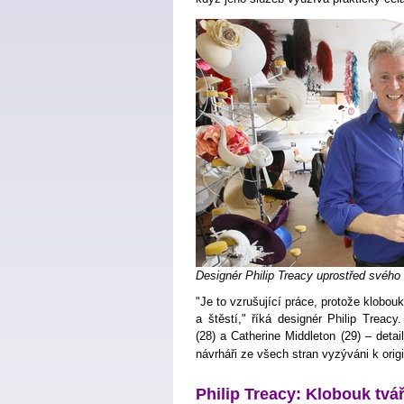
Designér Philip Treacy uprostřed svého 
"Je to vzrušující práce, protože klobou
a štěstí," říká designér Philip Treac
(28) a Catherine Middleton (29) – det
návrháři ze všech stran vyzýváni k origi
Philip Treacy: Klobouk tvář