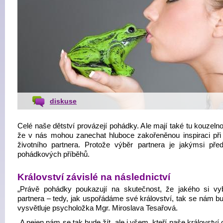
diskuse
Celé naše dětství provázejí pohádky. Ale mají také tu kouzeln
že v nás mohou zanechat hluboce zakořeněnou inspiraci při
životního partnera. Protože výběr partnera je jakýmsi př
pohádkových příběhů.
Království závislé na následnictví
„Právě pohádky poukazují na skutečnost, že jakého si v
partnera – tedy, jak uspořádáme své království, tak se nám bu
vysvětluje psycholožka Mgr. Miroslava Tesařová.
„A nejen nám se tak bude žít, ale i všem, kteří naše království 