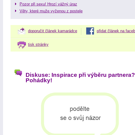
Pozor při sexu! Hrozí vážný úraz
Věty, které muže vyženou z postele
doporučit článek kamarádce
přidat článek na face
tisk stránky
Diskuse: Inspirace při výběru partnera?
Pohádky!