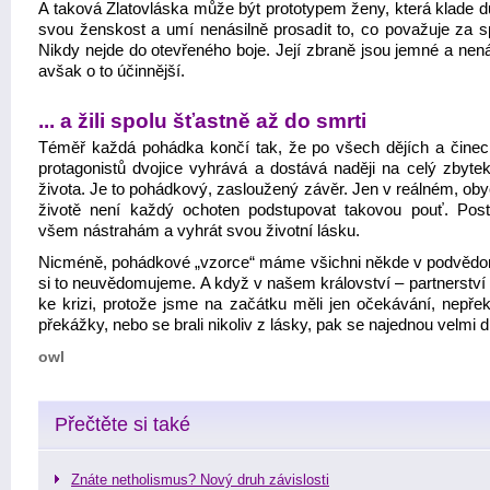
A taková Zlatovláska může být prototypem ženy, která klade d
svou ženskost a umí nenásilně prosadit to, co považuje za s
Nikdy nejde do otevřeného boje. Její zbraně jsou jemné a nen
avšak o to účinnější.
... a žili spolu šťastně až do smrti
Téměř každá pohádka končí tak, že po všech dějích a činech
protagonistů dvojice vyhrává a dostává naději na celý zbyte
života. Je to pohádkový, zasloužený závěr. Jen v reálném, ob
životě není každý ochoten podstupovat takovou pouť. Post
všem nástrahám a vyhrát svou životní lásku.
Nicméně, pohádkové „vzorce“ máme všichni někde v podvědo
si to neuvědomujeme. A když v našem království – partnerství 
ke krizi, protože jsme na začátku měli jen očekávání, nepřek
překážky, nebo se brali nikoliv z lásky, pak se najednou velmi d
owl
Přečtěte si také
Znáte netholismus? Nový druh závislosti