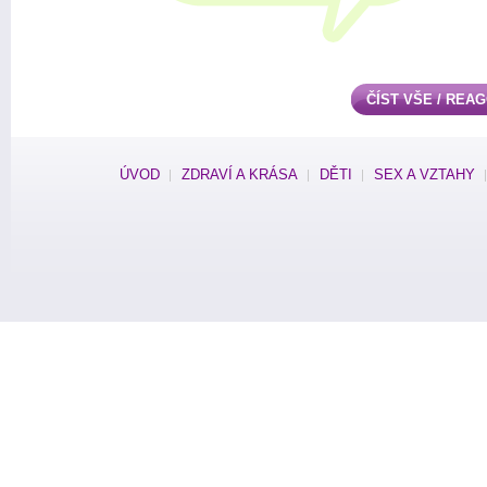
ČÍST VŠE / REA
ÚVOD
ZDRAVÍ A KRÁSA
DĚTI
SEX A VZTAHY