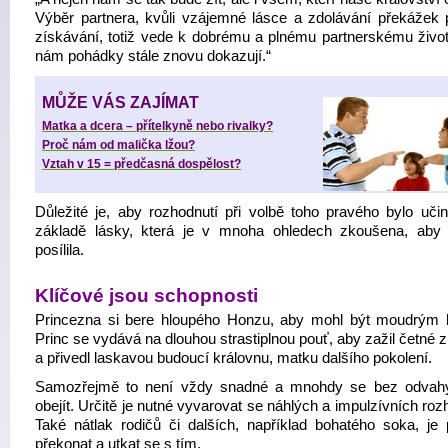
Výběr partnera, kvůli vzájemné lásce a zdolávání překážek p
získávání, totiž vede k dobrému a plnému partnerskému život
nám pohádky stále znovu dokazují.“
MŮŽE VÁS ZAJÍMAT
Matka a dcera – přítelkyně nebo rivalky?
Proč nám od malička lžou?
Vztah v 15 = předčasná dospělost?
Důležité je, aby rozhodnutí při volbě toho pravého bylo uči
základě lásky, která je v mnoha ohledech zkoušena, aby
posílila.
Klíčové jsou schopnosti
Princezna si bere hloupého Honzu, aby mohl být moudrým 
Princ se vydává na dlouhou strastiplnou pouť, aby zažil četné
a přivedl laskavou budoucí královnu, matku dalšího pokolení.
Samozřejmě to není vždy snadné a mnohdy se bez odvah
obejít. Určitě je nutné vyvarovat se náhlých a impulzívních roz
Také nátlak rodičů či dalších, například bohatého soka, je 
překonat a utkat se s tím.