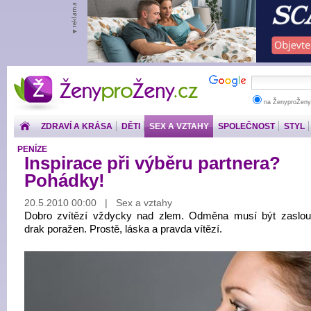
ŽenyproŽeny.cz
na ŽenyproŽeny
ZDRAVÍ A KRÁSA
DĚTI
SEX A VZTAHY
SPOLEČNOST
STYL
PENÍZE
Inspirace při výběru partnera?
Pohádky!
20.5.2010 00:00 | Sex a vztahy
Dobro zvítězí vždycky nad zlem. Odměna musí být zaslo
drak poražen. Prostě, láska a pravda vítězí.