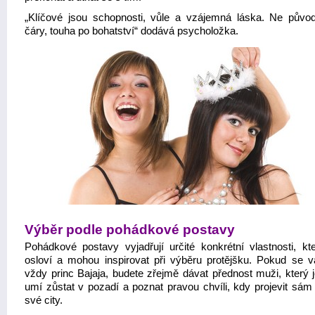
„Klíčové jsou schopnosti, vůle a vzájemná láska. Ne půvo
čáry, touha po bohatství“ dodává psycholožka.
Výběr podle pohádkové postavy
Pohádkové postavy vyjadřují určité konkrétní vlastnosti, kt
osloví a mohou inspirovat při výběru protějšku. Pokud se vá
vždy princ Bajaja, budete zřejmě dávat přednost muži, který j
umí zůstat v pozadí a poznat pravou chvíli, kdy projevit sám
své city.