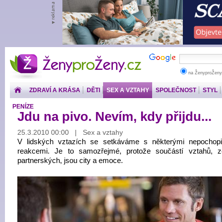
ŽenyproŽeny.cz
na ŽenyproŽeny
ZDRAVÍ A KRÁSA
DĚTI
SEX A VZTAHY
SPOLEČNOST
STYL
PENÍZE
Jdu na pivo. Nevím, kdy přijdu...
25.3.2010 00:00 | Sex a vztahy
V lidských vztazích se setkáváme s některými nepochopi
reakcemi. Je to samozřejmé, protože součástí vztahů, 
partnerských, jsou city a emoce.