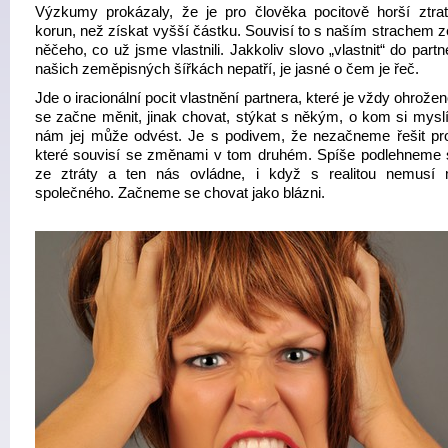
Výzkumy prokázaly, že je pro člověka pocitově horší ztrat
korun, než získat vyšší částku. Souvisí to s naším strachem z
něčeho, co už jsme vlastnili. Jakkoliv slovo „vlastnit“ do partn
našich zeměpisných šířkách nepatří, je jasné o čem je řeč.
Jde o iracionální pocit vlastnění partnera, které je vždy ohrože
se začne měnit, jinak chovat, stýkat s někým, o kom si mysl
nám jej může odvést. Je s podivem, že nezačneme řešit pr
které souvisí se změnami v tom druhém. Spíše podlehneme 
ze ztráty a ten nás ovládne, i když s realitou nemusí 
společného. Začneme se chovat jako blázni.