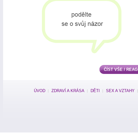
ČÍST VŠE / REA
ÚVOD
ZDRAVÍ A KRÁSA
DĚTI
SEX A VZTAHY