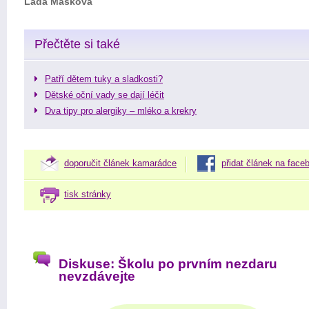
Lada Mašková
Přečtěte si také
Patří dětem tuky a sladkosti?
Dětské oční vady se dají léčit
Dva tipy pro alergiky – mléko a krekry
doporučit článek kamarádce
přidat článek na face
tisk stránky
Diskuse: Školu po prvním nezdaru
nevzdávejte