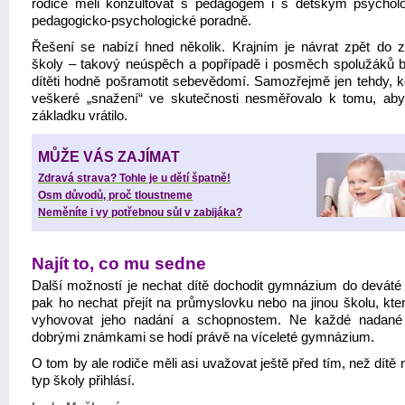
rodiče měli konzultovat s pedagogem i s dětským psycho
pedagogicko-psychologické poradně.
Řešení se nabízí hned několik. Krajním je návrat zpět do z
školy – takový neúspěch a popřípadě i posměch spolužáků 
dítěti hodně pošramotit sebevědomí. Samozřejmě jen tehdy, k
veškeré „snažení“ ve skutečnosti nesměřovalo k tomu, ab
základku vrátilo.
MŮŽE VÁS ZAJÍMAT
Zdravá strava? Tohle je u dětí špatně!
Osm důvodů, proč tloustneme
Neměníte i vy potřebnou sůl v zabijáka?
Najít to, co mu sedne
Další možností je nechat dítě dochodit gymnázium do deváté t
pak ho nechat přejít na průmyslovku nebo na jinou školu, kte
vyhovovat jeho nadání a schopnostem. Ne každé nadané
dobrými známkami se hodí právě na víceleté gymnázium.
O tom by ale rodiče měli asi uvažovat ještě před tím, než dítě 
typ školy přihlásí.