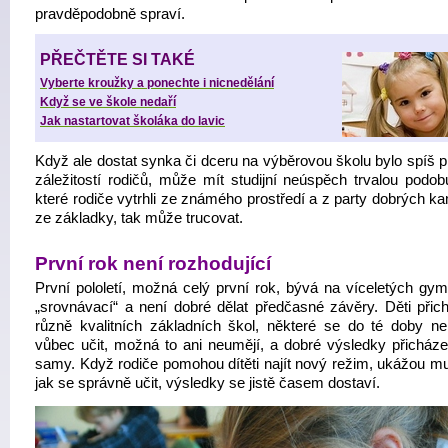
pravděpodobně spraví.
PŘEČTĚTE SI TAKÉ
Vyberte kroužky a ponechte i nicnedělání
Když se ve škole nedaří
Jak nastartovat školáka do lavic
Když ale dostat synka či dceru na výběrovou školu bylo spíš p
záležitostí rodičů, může mít studijní neúspěch trvalou podobu
které rodiče vytrhli ze známého prostředí a z party dobrých k
ze základky, tak může trucovat.
První rok není rozhodující
První pololetí, možná celý první rok, bývá na víceletých gym
„srovnávací“ a není dobré dělat předčasné závěry. Děti přich
různě kvalitních základních škol, některé se do té doby n
vůbec učit, možná to ani neumějí, a dobré výsledky přicházel
samy. Když rodiče pomohou dítěti najít nový režim, ukážou mu
jak se správně učit, výsledky se jistě časem dostaví.