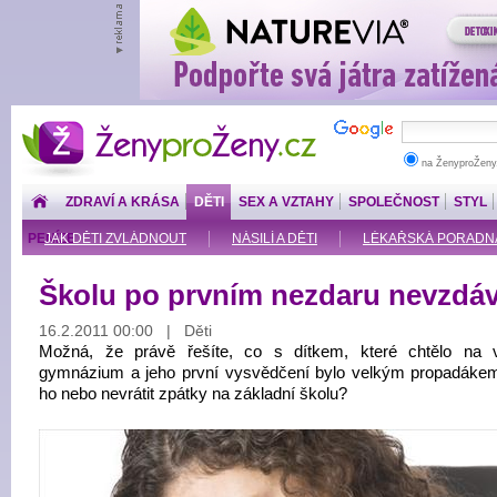
ŽenyproŽeny.cz
na ŽenyproŽeny
ZDRAVÍ A KRÁSA
DĚTI
SEX A VZTAHY
SPOLEČNOST
STYL
PENÍZE
JAK DĚTI ZVLÁDNOUT
NÁSILÍ A DĚTI
LÉKAŘSKÁ PORADNA: O
Školu po prvním nezdaru nevzdáv
16.2.2011 00:00 | Děti
Možná, že právě řešíte, co s dítkem, které chtělo na v
gymnázium a jeho první vysvědčení bylo velkým propadákem.
ho nebo nevrátit zpátky na základní školu?