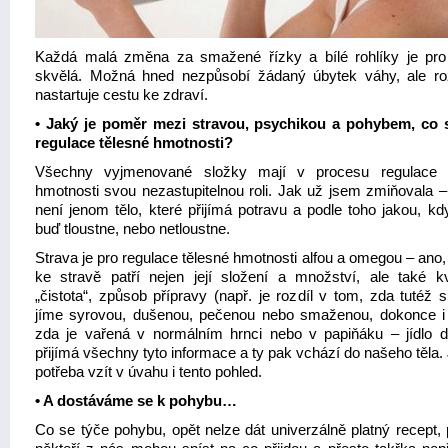
Každá malá změna za smažené řízky a bílé rohlíky je pro
skvělá. Možná hned nezpůsobí žádaný úbytek váhy, ale r
nastartuje cestu ke zdraví.
• Jaký je poměr mezi stravou, psychikou a pohybem, co 
regulace tělesné hmotnosti?
Všechny vyjmenované složky mají v procesu regulace t
hmotnosti svou nezastupitelnou roli. Jak už jsem zmiňovala –
není jenom tělo, které přijímá potravu a podle toho jakou, kd
buď tloustne, nebo netloustne.
Strava je pro regulace tělesné hmotnosti alfou a omegou – ano
ke stravě patří nejen její složení a množství, ale také kv
„čistota“, způsob přípravy (např. je rozdíl v tom, zda tutéž 
jíme syrovou, dušenou, pečenou nebo smaženou, dokonce i
zda je vařená v normálním hrnci nebo v papiňáku – jídlo 
přijímá všechny tyto informace a ty pak vchází do našeho těla.
potřeba vzít v úvahu i tento pohled.
• A dostáváme se k pohybu…
Co se týče pohybu, opět nelze dát univerzálně platný recept, 