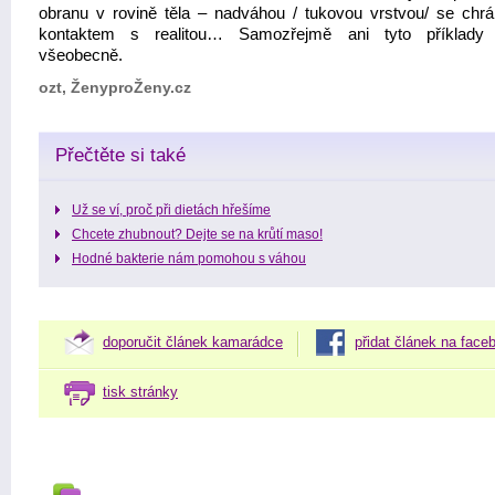
obranu v rovině těla – nadváhou / tukovou vrstvou/ se chrá
kontaktem s realitou… Samozřejmě ani tyto příklady n
všeobecně.
ozt, ŽenyproŽeny.cz
Přečtěte si také
Už se ví, proč při dietách hřešíme
Chcete zhubnout? Dejte se na krůtí maso!
Hodné bakterie nám pomohou s váhou
doporučit článek kamarádce
přidat článek na face
tisk stránky