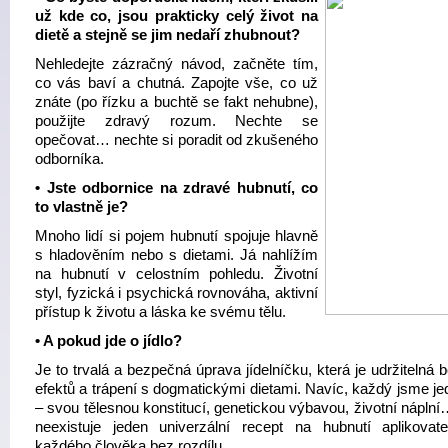
už kde co, jsou prakticky celý život na
dietě a stejně se jim nedaří zhubnout?
Nehledejte zázračný návod, začněte tím,
co vás baví a chutná. Zapojte vše, co už
znáte (po řízku a buchtě se fakt nehubne),
použijte zdravý rozum. Nechte se
opečovat… nechte si poradit od zkušeného
odborníka.
• Jste odbornice na zdravé hubnutí, co
to vlastně je?
Mnoho lidí si pojem hubnutí spojuje hlavně
s hladověním nebo s dietami. Já nahlížím
na hubnutí v celostním pohledu. Životní
styl, fyzická i psychická rovnováha, aktivní
přístup k životu a láska ke svému tělu.
• A pokud jde o jídlo?
Je to trvalá a bezpečná úprava jídelníčku, která je udržitelná b
efektů a trápení s dogmatickými dietami. Navíc, každý jsme je
– svou tělesnou konstitucí, genetickou výbavou, životní nápln
neexistuje jeden univerzální recept na hubnutí aplikovat
každého člověka bez rozdílu.