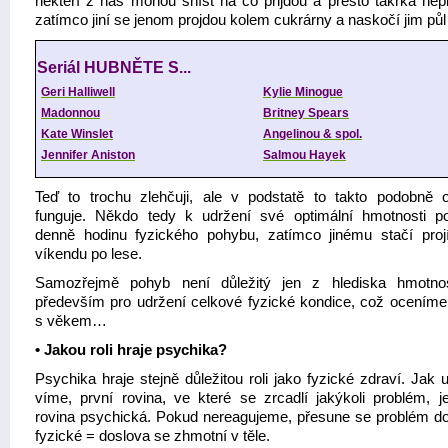
někteří z nás mohou sníst na co přijdou a přesto takřka nepř
zatímco jiní se jenom projdou kolem cukrárny a naskočí jim půl 
Seriál HUBNĚTE S...
Geri Halliwell
Kylie Minogue
Madonnou
Britney Spears
Kate Winslet
Angelinou & spol.
Jennifer Aniston
Salmou Hayek
Teď to trochu zlehčuji, ale v podstatě to takto podobně 
funguje. Někdo tedy k udržení své optimální hmotnosti po
denně hodinu fyzického pohybu, zatímco jinému stačí proj
víkendu po lese.
Samozřejmě pohyb není důležitý jen z hlediska hmotnos
především pro udržení celkové fyzické kondice, což oceníme
s věkem…
• Jakou roli hraje psychika?
Psychika hraje stejně důležitou roli jako fyzické zdraví. Jak
víme, první rovina, ve které se zrcadlí jakýkoli problém, j
rovina psychická. Pokud nereagujeme, přesune se problém do
fyzické = doslova se zhmotní v těle.