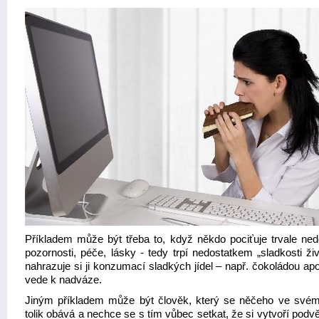
Příkladem může být třeba to, když někdo pociťuje trvale ned
pozornosti, péče, lásky - tedy trpí nedostatkem „sladkosti ži
nahrazuje si ji konzumací sladkých jídel – např. čokoládou ap
vede k nadváze.
Jiným příkladem může být člověk, který se něčeho ve svém
tolik obává a nechce se s tím vůbec setkat, že si vytvoří pod