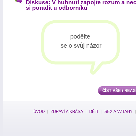
Diskuse: V hubnutí zapojte rozum a ne
si poradit u odborníků
ČÍST VŠE / REA
ÚVOD
ZDRAVÍ A KRÁSA
DĚTI
SEX A VZTAHY