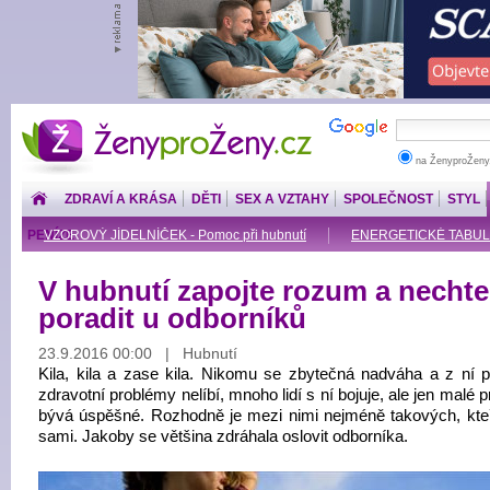
ŽenyproŽeny.cz
na ŽenyproŽeny
ZDRAVÍ A KRÁSA
DĚTI
SEX A VZTAHY
SPOLEČNOST
STYL
PENÍZE
VZOROVÝ JÍDELNÍČEK - Pomoc při hubnutí
ENERGETICKÉ TABU
V hubnutí zapojte rozum a nechte
poradit u odborníků
23.9.2016 00:00 | Hubnutí
Kila, kila a zase kila. Nikomu se zbytečná nadváha a z ní p
zdravotní problémy nelíbí, mnoho lidí s ní bojuje, ale jen malé 
bývá úspěšné. Rozhodně je mezi nimi nejméně takových, kteří
sami. Jakoby se většina zdráhala oslovit odborníka.