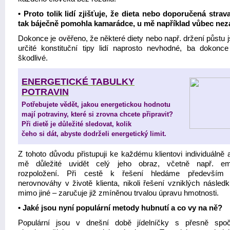
• Proto tolik lidí zjišťuje, že dieta nebo doporučená strava
tak báječně pomohla kamarádce, u mě například vůbec ne
Dokonce je ověřeno, že některé diety nebo např. držení půstu 
určité konstituční tipy lidí naprosto nevhodné, ba dokonce
škodlivé.
ENERGETICKÉ TABULKY
POTRAVIN
Potřebujete vědět, jakou energetickou hodnotu
mají potraviny, které si zrovna chcete připravit?
Při dietě je důležité sledovat, kolik
čeho si dát, abyste dodrželi energetický limit.
Z tohoto důvodu přistupuji ke každému klientovi individuálně 
mě důležité uvidět celý jeho obraz, včetně např. em
rozpoložení. Při cestě k řešení hledáme především p
nerovnováhy v životě klienta, nikoli řešení vzniklých následk
mimo jiné – zaručuje již zmíněnou trvalou úpravu hmotnosti.
• Jaké jsou nyní populární metody hubnutí a co vy na ně?
Populární jsou v dnešní době jídelníčky s přesně spo