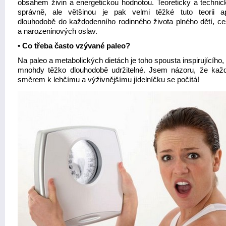
obsahem živin a energetickou hodnotou. Teoreticky a technick
správně, ale většinou je pak velmi těžké tuto teorii ap
dlouhodobě do každodenního rodinného života plného dětí, ce
a narozeninových oslav.
• Co třeba často vzývané paleo?
Na paleo a metabolických dietách je toho spousta inspirujícího,
mnohdy těžko dlouhodobě udržitelné. Jsem názoru, že kaž
směrem k lehčímu a výživnějšímu jídelníčku se počítá!