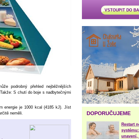
VSTOUPIT DO B
ůže podrobný přehled nejběžnějších
. Takže: S chutí do boje s nadbytečnými
m energie je 1000 kcal (4185 kJ). Jíst
DOPORUČUJEME
čitě neměli.
Restart 
systému:
unavení, 