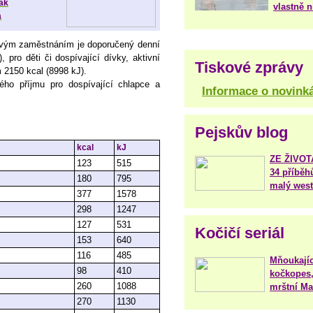
jak
vlastně 
a
avým zaměstnáním je doporučený denní
 pro děti či dospívající dívky, aktivní
Tiskové zprávy
2150 kcal (8998 kJ).
ého příjmu pro dospívající chlapce a
Informace o novink
Pejskův blog
kcal
kJ
ZE ŽIVO
123
515
34 příběh
180
795
malý west
377
1578
298
1247
127
531
Kočičí seriál
153
640
116
485
Mňoukajíc
98
410
kočkopes,
260
1088
mrštní Mar
270
1130