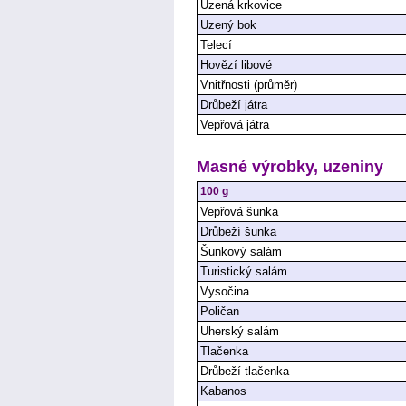
Uzená krkovice
Uzený bok
Telecí
Hovězí libové
Vnitřnosti (průměr)
Drůbeží játra
Vepřová játra
Masné výrobky, uzeniny
100 g
Vepřová šunka
Drůbeží šunka
Šunkový salám
Turistický salám
Vysočina
Poličan
Uherský salám
Tlačenka
Drůbeží tlačenka
Kabanos