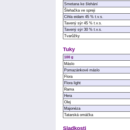
Smetana ke šlehání
Šlehačka ve spreji
Cihla eidam 45 % t.v.s.
Tavený sýr 45 % t.v.s.
Tavený sýr 30 % t.v.s.
Tvarůžky
Tuky
100 g
Máslo
Pomazánkové máslo
Flora
Flora light
Rama
Hera
Olej
Majonéza
Tatarská omáčka
Sladkosti