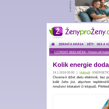
ŽenyproŽeny.cz
ZDRAVÍ A KRÁSA
DĚTI
SEX A V
PENÍZE
VZOROVÝ JÍDELNÍČEK - Pomoc při hubn
Kolik energie doda
24.1.2018 00:00 |
Hubnutí
ENERGETIC
-
Chceme-li držet dietu efektivně, bez 
kolik čeho jíst, abychom nepřekročil
množství kilokalorií či kilojoulů. Přehl