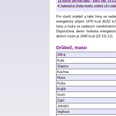
Za měsíc pět kilo dolů – když víte, co a 
K hubnutí je třeba motiv, reálný cíl i rad
Pro starší mládež a také ženy se sed
energetický příjem 1470 kcal (6152 kJ),
ženy a muže se sedavým zaměstnáním 
Doporučená denní hodnota energetick
aktivní muže je 2440 kcal (10 211 kJ).
Drůbež, maso
100 g
Kuře
Slepice
Kachna
Husa
Krůta
Králík
Srnčí
Zajíc
Jehněčí
Vepřové