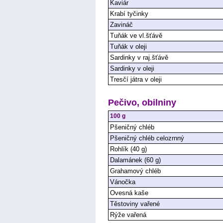
Kaviár
Krabí tyčinky
Zavináč
Tuňák ve vl.šťávě
Tuňák v oleji
Sardinky v raj.šťávě
Sardinky v oleji
Tresčí játra v oleji
Pečivo, obilniny
100 g
Pšeničný chléb
Pšeničný chléb celozrnný
Rohlík (40 g)
Dalamánek (60 g)
Grahamový chléb
Vánočka
Ovesná kaše
Těstoviny vařené
Rýže vařená