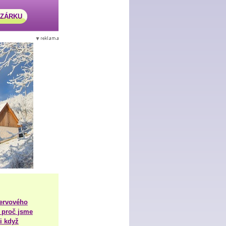
AZÁRKU
nervového
 proč jsme
i když