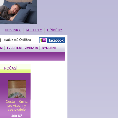
E
NOVINKY
RECEPTY
PŘÍBĚHY
 | svátek má Oldřiška
NÍ
TV A FILM
ZVÍŘATA
BYDLENÍ
POČASÍ
Cestuj ! Kniha
pro všechny
cestovatele
400 Kč