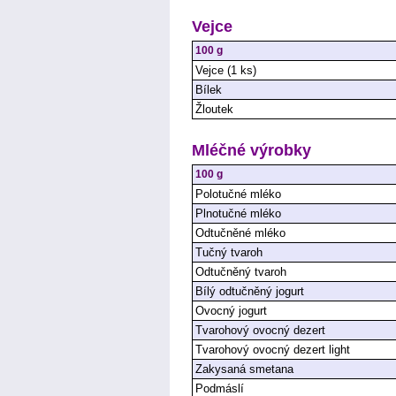
Vejce
100 g
Vejce (1 ks)
Bílek
Žloutek
Mléčné výrobky
100 g
Polotučné mléko
Plnotučné mléko
Odtučněné mléko
Tučný tvaroh
Odtučněný tvaroh
Bílý odtučněný jogurt
Ovocný jogurt
Tvarohový ovocný dezert
Tvarohový ovocný dezert light
Zakysaná smetana
Podmáslí