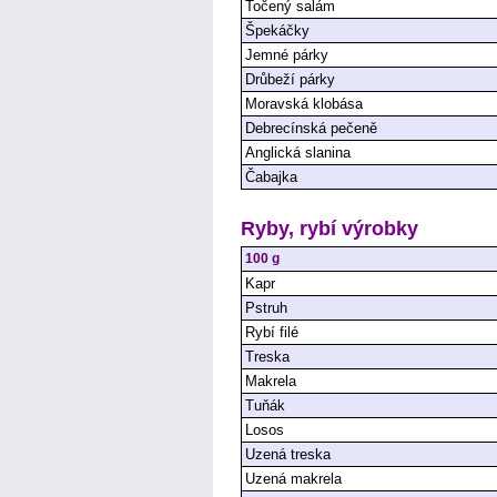
Točený salám
Špekáčky
Jemné párky
Drůbeží párky
Moravská klobása
Debrecínská pečeně
Anglická slanina
Čabajka
Ryby, rybí výrobky
100 g
Kapr
Pstruh
Rybí filé
Treska
Makrela
Tuňák
Losos
Uzená treska
Uzená makrela