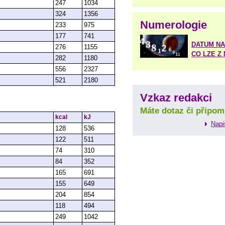
247
1034
324
1356
Numerologie
233
975
177
741
DATUM NA
276
1155
CO LZE Z
282
1180
556
2327
521
2180
Vzkaz redakci
Máte dotaz či připom
kcal
kJ
Napi
128
536
122
511
74
310
84
352
165
691
155
649
204
854
118
494
249
1042