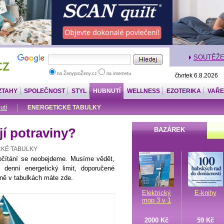
SOUTĚŽ
na ŽenyproŽeny.cz
na internetu
čtvrtek 6.8.2026
ZTAHY
SPOLEČNOST
STYL
HUBNUTÍ
WELLNESS
EZOTERIKA
VAŘE
utí
ENERGETICKÉ TABULKY
jí potraviny?
BAZÁREK
KÉ TABULKY
počítání se neobejdeme. Musíme vědět,
i denní energetický limit, doporučené
edně v tabulkách máte zde.
Elektrický
E-knihy
mop 3 v 1
2000 Kč
59 Kč