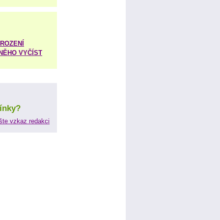
ROZENÍ
 NĚHO VYČÍST
ínky?
šte vzkaz redakci