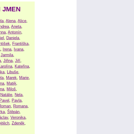
H JMEN
la
,
Alena
,
Alice
,
ndrea
,
Aneta
,
nna
,
Antonín
,
iel
,
Daniela
,
ntišek
,
Františka
,
a
,
Irena
,
Ivana
,
,
Jarmila
,
a
,
Jiřina
,
Jiří
,
arolína
,
Kateřina
,
nka
,
Libuše
,
la
,
Marek
,
Marie
,
ina
,
Matěj
,
ena
,
Miloš
,
,
Natálie
,
Nela
,
Pavel
,
Pavla
,
Roman
,
Romana
,
rka
,
Štěpán
,
áclav
,
Veronika
,
ojtěch
,
Zdeněk
,