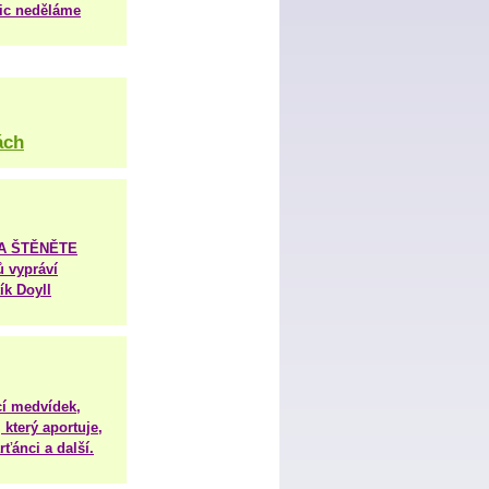
nic neděláme
ách
TA ŠTĚNĚTE
ů vypráví
ík Doyll
í medvídek,
 který aportuje,
ťánci a další.