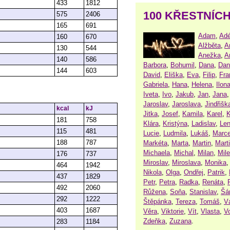
433
1812
100 KŘESTNÍC
575
2406
165
691
Adam
,
Adé
160
670
Alžběta
,
A
130
544
Anežka
,
A
140
586
Barbora
,
Bohumil
,
Dana
,
Dan
144
603
David
,
Eliška
,
Eva
,
Filip
,
Fra
Gabriela
,
Hana
,
Helena
,
Ilon
Iveta
,
Ivo
,
Jakub
,
Jan
,
Jana
Jaroslav
,
Jaroslava
,
Jindřišk
kcal
kJ
Jitka
,
Josef
,
Kamila
,
Karel
,
K
181
758
Klára
,
Kristýna
,
Ladislav
,
Le
115
481
Lucie
,
Ludmila
,
Lukáš
,
Marce
188
787
Markéta
,
Marta
,
Martin
,
Mart
Michaela
,
Michal
,
Milan
,
Mil
176
737
Miroslav
,
Miroslava
,
Monika
464
1942
Nikola
,
Olga
,
Ondřej
,
Patrik
,
437
1829
Petr
,
Petra
,
Radka
,
Renáta
,
492
2060
Růžena
,
Soňa
,
Stanislav
,
Šá
292
1222
Štěpánka
,
Tereza
,
Tomáš
,
V
403
1687
Věra
,
Viktorie
,
Vít
,
Vlasta
,
V
Zdeňka
,
Zuzana
.
283
1184