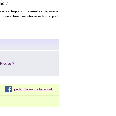
ležitá.
sická trojka z matematiky nepovede.
 dusno, hněv na straně rodičů a pocit
í
 Proč asi?
přidat článek na facebook