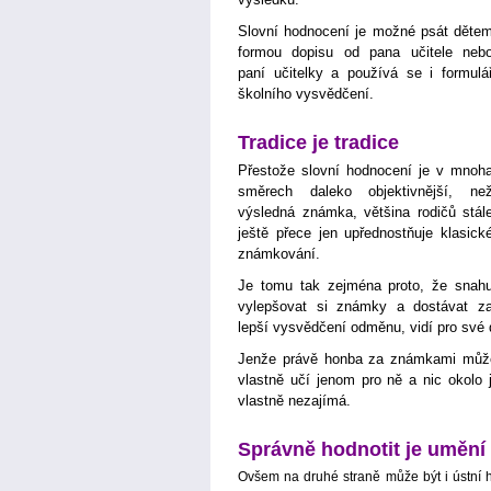
Slovní hodnocení je možné psát děte
formou dopisu od pana učitele neb
paní učitelky a používá se i formulá
školního vysvědčení.
Tradice je tradice
Přestože slovní hodnocení je v mnoh
směrech daleko objektivnější, ne
výsledná známka, většina rodičů stál
ještě přece jen upřednostňuje klasick
známkování.
Je tomu tak zejména proto, že snah
vylepšovat si známky a dostávat z
lepší vysvědčení odměnu, vidí pro své d
Jenže právě honba za známkami může
vlastně učí jenom pro ně a nic okolo 
vlastně nezajímá.
Správně hodnotit je umění
Ovšem na druhé straně může být i ústní ho