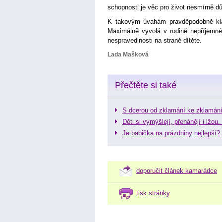
schopnosti je věc pro život nesmírně dů
K takovým úvahám pravděpodobně kla
Maximálně vyvolá v rodině nepříjemné
nespravedlnosti na straně dítěte.
Lada Mašková
Přečtěte si také
S dcerou od zklamání ke zklamán
Děti si vymýšlejí, přehánějí i lžou.
Je babička na prázdniny nejlepší?
doporučit článek kamarádce
tisk stránky