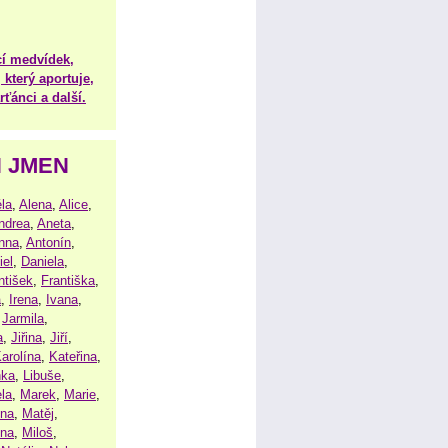
í medvídek,
 který aportuje,
ťánci a další.
H JMEN
la
,
Alena
,
Alice
,
ndrea
,
Aneta
,
nna
,
Antonín
,
iel
,
Daniela
,
ntišek
,
Františka
,
a
,
Irena
,
Ivana
,
,
Jarmila
,
a
,
Jiřina
,
Jiří
,
arolína
,
Kateřina
,
nka
,
Libuše
,
la
,
Marek
,
Marie
,
ina
,
Matěj
,
ena
,
Miloš
,