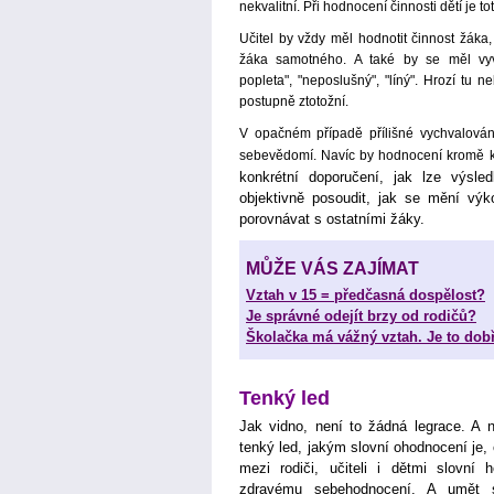
nekvalitní. Při hodnocení činnosti dětí je t
Učitel by vždy měl hodnotit činnost žáka, 
žáka samotného. A také by se měl vyva
popleta", "neposlušný", "líný". Hrozí tu
postupně ztotožní.
adě přílišné vychvalová
V opačném příp
sebevědomí. Navíc by hodnocení kromě k
konkrétní doporučení, jak lze výsle
objektivně posoudit, jak se mění vý
porovnávat s ostatními žáky.
MŮŽE VÁS ZAJÍMAT
Vztah v 15 = předčasná dospělost?
Je správné odejít brzy od rodičů?
Školačka má vážný vztah. Je to dob
Tenký led
Jak vidno, není to žádná legrace. A n
tenký led, jakým slovní ohodnocení je,
mezi rodiči, učiteli i dětmi slovní
zdravému sebehodnocení. A umět 