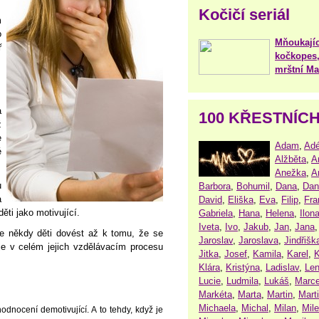
Kočičí seriál
m
o
Mňoukajíc
ř
kočkopes,
mrštní Mar
a
100 KŘESTNÍC
ž
e
Adam
,
Adé
é
Alžběta
,
A
Anežka
,
A
u
Barbora
,
Bohumil
,
Dana
,
Dan
a
David
,
Eliška
,
Eva
,
Filip
,
Fra
ěti jako motivující.
Gabriela
,
Hana
,
Helena
,
Ilon
Iveta
,
Ivo
,
Jakub
,
Jan
,
Jana
 někdy děti dovést až k tomu, že se
Jaroslav
,
Jaroslava
,
Jindřišk
je v celém jejich vzdělávacím procesu
Jitka
,
Josef
,
Kamila
,
Karel
,
K
Klára
,
Kristýna
,
Ladislav
,
Le
Lucie
,
Ludmila
,
Lukáš
,
Marce
Markéta
,
Marta
,
Martin
,
Mart
Michaela
,
Michal
,
Milan
,
Mil
dnocení demotivující. A to tehdy, když je