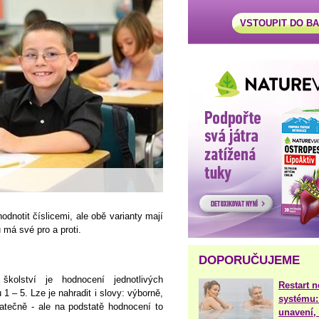
VSTOUPIT DO B
dnotit číslicemi, ale obě varianty mají
 má své pro a proti.
DOPORUČUJEME
školství je hodnocení jednotlivých
Restart 
 – 5. Lze je nahradit i slovy: výborně,
systému:
tatečně - ale na podstatě hodnocení to
unavení, 