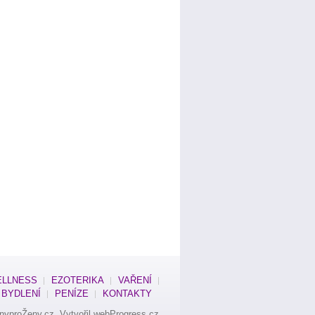
LLNESS
EZOTERIKA
VAŘENÍ
BYDLENÍ
PENÍZE
KONTAKTY
nyproŽeny.cz
. Vytvořil
webProgress.cz