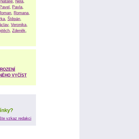
,
Natálie
,
Nela
,
Pavel
,
Pavla
,
Roman
,
Romana
,
rka
,
Štěpán
,
áclav
,
Veronika
,
ojtěch
,
Zdeněk
,
ROZENÍ
 NĚHO VYČÍST
ínky?
šte vzkaz redakci