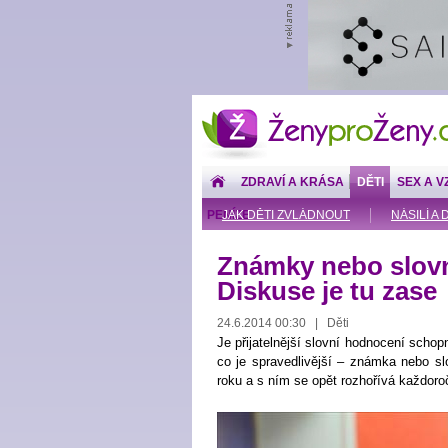
ŽenyproŽeny.cz
ZDRAVÍ A KRÁSA
DĚTI
SEX A V
PENÍZE
JAK DĚTI ZVLÁDNOUT
NÁSILÍ A 
Známky nebo slov
Diskuse je tu zase
24.6.2014 00:30 | Děti
Je přijatelnější slovní hodnocení schop
co je spravedlivější – známka nebo sl
roku a s ním se opět rozhořívá každoro