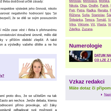
Miroslav
,
Miroslava
,
Monika
otiž třeba dodržovat určité zásady:
Nikola
,
Olga
,
Ondřej
,
Patrik
,
respektive výsledek jeho činnosti, nikoliv
Petr
,
Petra
,
Radka
,
Renáta
,
rovat negativního hodnocení typu "jsi
Růžena
,
Soňa
,
Stanislav
,
Šá
 nebezpečí, že se dítě se svým posouzením
Štěpánka
,
Tereza
,
Tomáš
,
V
Věra
,
Viktorie
,
Vít
,
Vlasta
,
V
Zdeňka
,
Zuzana
.
ní může zase vést i třeba k přehnanému
osažené úrovně, mělo dát
onstatování d
dky v příštím období zlepšit. A také
kon a výsledky vašeho dítěte a ne ho
Numerologie
DATUM NA
CO LZE Z
ře?
Vzkaz redakci
Máte dotaz či připom
Napi
ení proto divu, že se učitelům na tak
 často ani nechce. Jenže debata, kterou
 hodnocení přímo provokuje, učí žáky
správně odhadovat své možnosti a