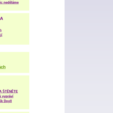
nic neděláme
NA
h
jí
ách
TA ŠTĚNĚTE
ů vypráví
ík Doyll