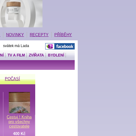
E
NOVINKY
RECEPTY
PŘÍBĚHY
| svátek má Lada
NÍ
TV A FILM
ZVÍŘATA
BYDLENÍ
POČASÍ
Cestuj ! Kniha
pro všechny
cestovatele
400 Kč