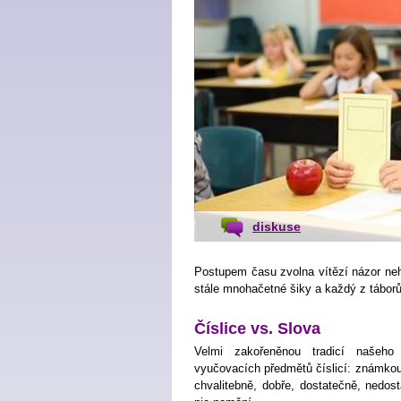
diskuse
Postupem času zvolna vítězí názor neho
stále mnohačetné šiky a každý z táborů
Číslice vs. Slova
Velmi zakořeněnou tradicí našeho 
vyučovacích předmětů číslicí: známkou 1
chvalitebně, dobře, dostatečně, nedos