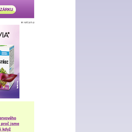
AZÁRKU
nervového
 proč jsme
i když