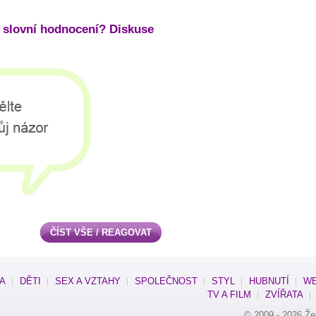
 slovní hodnocení? Diskuse
ČÍST VŠE / REAGOVAT
SA
DĚTI
SEX A VZTAHY
SPOLEČNOST
STYL
HUBNUTÍ
WE
TV A FILM
ZVÍŘATA
© 2009 - 2026
Že