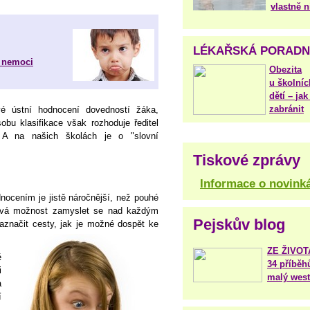
vlastně 
LÉKAŘSKÁ PORAD
i nemoci
Obezita
u školníc
dětí – jak 
zabránit
vé ústní hodnocení dovedností žáka,
bu klasifikace však rozhoduje ředitel
 A na našich školách je o "slovní
Tiskové zprávy
i
Informace o novink
ocením je jistě náročnější, než pouhé
ává možnost zamyslet se nad každým
Pejskův blog
aznačit cesty, jak je možné dospět ke
ZE ŽIVO
ě
34 příběh
i
malý west
a
í