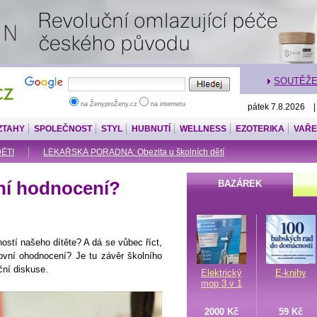
SOUTĚŽ
na ŽenyproŽeny.cz
na internetu
pátek 7.8.2026 
ZTAHY
SPOLEČNOST
STYL
HUBNUTÍ
WELLNESS
EZOTERIKA
VAŘE
DĚTI
LÉKAŘSKÁ PORADNA: Obezita u školních dětí
ní hodnocení?
BAZÁREK
ností našeho dítěte? A dá se vůbec říct,
ovní ohodnocení? Je tu závěr školního
ční diskuse.
Elektrický
E-knihy
mop 3 v 1
2000 Kč
59 Kč