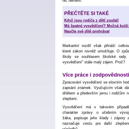
nic nemění.
PŘEČTĚTE SI TAKÉ
Když jsou rodiče z dětí zoufalí
Má špatné vysvědčení? Možná kvůl
Naučte své dítě prohrávat
Markantní rozdíl však přináší celko
které zákon rovněž umožňuje. O způso
školy se souhlasem školské rady.
vysvědčení" stále malý zájem. Proč?
Více práce i zodpovědnost
Zpracování vysvědčení se slovním hodn
zapsání známek. Vyučujícím však d
dítětem a především jemu i rodičům n
zlepšení.
Vysvědčení má v takovém případ
charakter zprávy o učebním vývoj
žáka, popisuje jeho klady i zápory 
naznačuje cestu pro další zlepšen
výsledků.