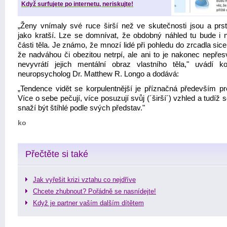
Když surfujete po internetu, neriskujte!
„Ženy vnímaly své ruce širší než ve skutečnosti jsou a prs
jako kratší. Lze se domnívat, že obdobný náhled tu bude i n
části těla. Je známo, že mnozí lidé při pohledu do zrcadla sice
že nadváhou či obezitou netrpí, ale ani to je nakonec nepřes
nevyvrátí jejich mentální obraz vlastního těla," uvádí kog
neuropsycholog Dr. Matthew R. Longo a dodává:
„Tendence vidět se korpulentnější je příznačná především pr
Více o sebe pečují, více posuzují svůj (´širší´) vzhled a tudíž s
snaží být štíhlé podle svých představ."
ko
Přečtěte si také
Jak vyřešit krizi vztahu co nejdříve
Chcete zhubnout? Pořádně se nasnídejte!
Když je partner vaším dalším dítětem