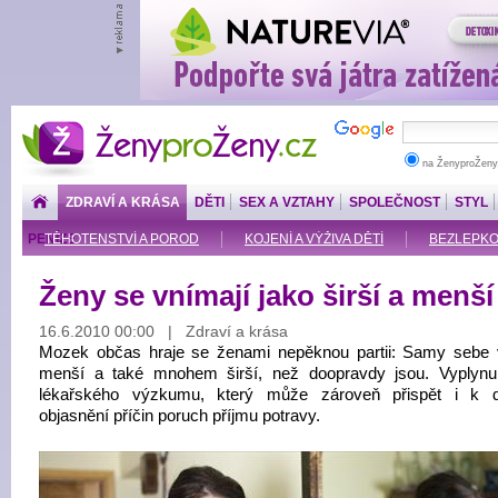
ŽenyproŽeny.cz
na ŽenyproŽeny
ZDRAVÍ A KRÁSA
DĚTI
SEX A VZTAHY
SPOLEČNOST
STYL
PENÍZE
TĚHOTENSTVÍ A POROD
KOJENÍ A VÝŽIVA DĚTÍ
BEZLEPKOV
Ženy se vnímají jako širší a menší
16.6.2010 00:00 | Zdraví a krása
Mozek občas hraje se ženami nepěknou partii: Samy sebe 
menší a také mnohem širší, než doopravdy jsou. Vyplynu
lékařského výzkumu, který může zároveň přispět i k d
objasnění příčin poruch příjmu potravy.