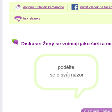
doporučit článek kamarádce
přidat článek na face
tisk stránky
Diskuse: Ženy se vnímají jako širší a m
ČÍST VŠE / REA