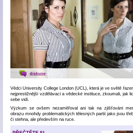
diskuse
Vědci University College London (UCL), která je ve světě řaze
nejprestižnější vzdělávací a vědecké instituce, zkoumali, jak l
sebe vidí.
Výzkum se ovšem nezaměřoval ani tak na zjišťování men
obrazu mnohdy problematických tělesných partií jako jsou tře
či stehna, ale především na ruce.
PŘEČTĚTE SI