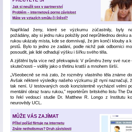
Jak si neužít sex v partnerství
Problém – internetová porno závislost
Máte ve vztazích smůlu či štěstí?
Například ženy, které se výzkumu zúčastnily, byly na
požádány, aby si jednu ruku položily pod neprůhlednou desku a
rukou ukázaly místa, kde se domnívají, že jim končí klouby a 
prstů. Bylo to jedno ze zadání, podle nichž pak odborníci moh
posoudit, jak lidé odhadují výšku i šířku svého těla.
A zjištění byla více než překvapivá: V průměru ženy své ruce 
skutečnosti – viděly jako o třetinu kratší a mnohem širší.
„Všeobecně se má zato, že rozměry vlastního těla známe do
Avšak některé výsledky našeho výzkumu již nyní naznačují, 
tak není. U testovaných osob konzistentně vycházel velmi p
mentální obraz tvaru rukou," reportérům britského listu The Da
to řekl vedoucí studie Dr. Matthew R. Longo z Institutu kog
neurovědy UCL.
MŮŽE VÁS ZAJÍMAT
Přítel pořád flirtuje na internetu
Znáte netholismus? Druh závislosti