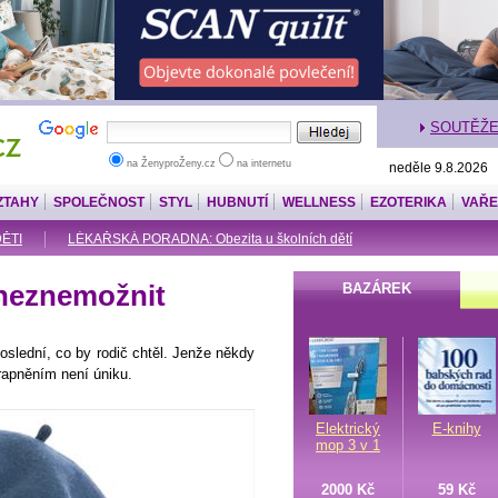
SOUTĚŽ
na ŽenyproŽeny.cz
na internetu
neděle 9.8.2026
ZTAHY
SPOLEČNOST
STYL
HUBNUTÍ
WELLNESS
EZOTERIKA
VAŘE
DĚTI
LÉKAŘSKÁ PORADNA: Obezita u školních dětí
 neznemožnit
BAZÁREK
oslední, co by rodič chtěl. Jenže někdy
trapněním není úniku.
Elektrický
E-knihy
mop 3 v 1
2000 Kč
59 Kč