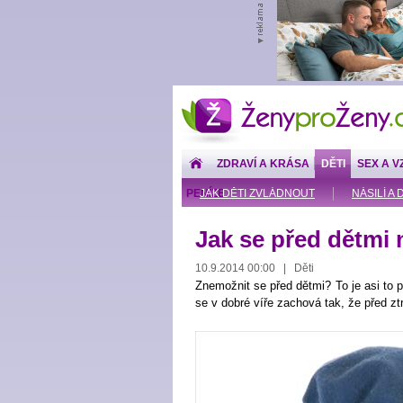
ŽenyproŽeny.cz
ZDRAVÍ A KRÁSA
DĚTI
SEX A V
PENÍZE
JAK DĚTI ZVLÁDNOUT
NÁSILÍ A 
Jak se před dětmi
10.9.2014 00:00 | Děti
Znemožnit se před dětmi? To je asi to p
se v dobré víře zachová tak, že před z