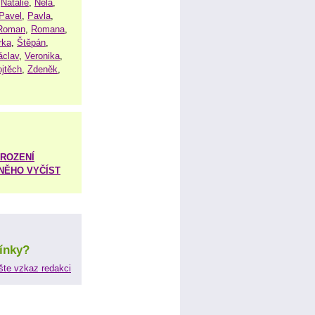
,
Natálie
,
Nela
,
Pavel
,
Pavla
,
Roman
,
Romana
,
rka
,
Štěpán
,
áclav
,
Veronika
,
ojtěch
,
Zdeněk
,
ROZENÍ
 NĚHO VYČÍST
ínky?
šte vzkaz redakci