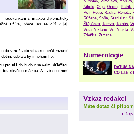
Miroslav
,
Miroslava
,
Monika
Nikola
,
Olga
,
Ondřej
,
Patrik
,
Petr
,
Petra
,
Radka
,
Renáta
,
Růžena
,
Soňa
,
Stanislav
,
Šá
ným radovánkám s matkou diplomaticky
Štěpánka
,
Tereza
,
Tomáš
,
V
ečně užívá, přece jen se cítí v její
Věra
,
Viktorie
,
Vít
,
Vlasta
,
V
Zdeňka
,
Zuzana
.
 se do víru života vrhla s menší razancí
Numerologie
mi dětmi, udělala by mnohem líp.
jsou pro ni i do budoucna velmi důležitou
DATUM NA
tat tou skvělou mámou. A své soukromí
CO LZE Z
Vzkaz redakci
Máte dotaz či připom
Napi