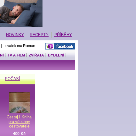
E
NOVINKY
RECEPTY
PŘÍBĚHY
 | svátek má Roman
NÍ
TV A FILM
ZVÍŘATA
BYDLENÍ
POČASÍ
Cestuj ! Kniha
pro všechny
cestovatele
400 Kč