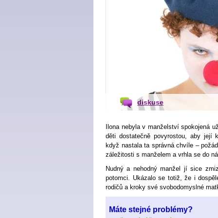
diskuse
Ilona nebyla v manželství spokojená už d
děti dostatečně povyrostou, aby její
když nastala ta správná chvíle – požáda
záležitosti s manželem a vrhla se do n
Nudný a nehodný manžel jí sice zmize
potomci. Ukázalo se totiž, že i dospě
rodičů a kroky své svobodomyslné matk
Máte stejné problémy?