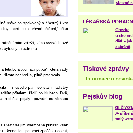
vlastně 
LÉKAŘSKÁ PORAD
né právo na spokojený a šťastný život
odiny není to správné řešení,“ říká
Obezita
u školníc
dětí – jak 
hž mínění nám záleží, včas vysvětlit své
zabránit
o zbytečných extrémů.
Tiskové zprávy
há léta byla „domácí puťka“, která vždy
. Nikam nechodila, pilně pracovala.
Informace o novink
ila – z usedlé paní se stal mladistvý
ladším přítelem „řádil“ po klubech. Dvě,
Pejskův blog
pat a občas přijaly i pozvání na nějakou
ZE ŽIVO
34 příběh
malý west
a snažit se jim všemožně přiblížit však
u. Dvacetiletí potomci zpočátku ocení,