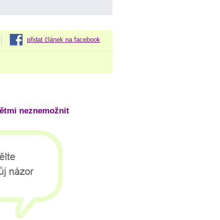
přidat článek na facebook
dětmi neznemožnit