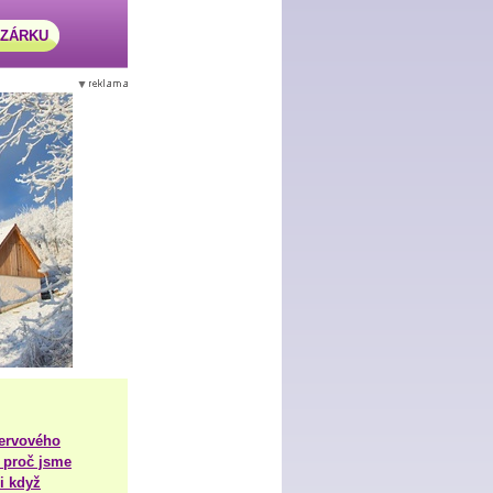
AZÁRKU
nervového
 proč jsme
i když