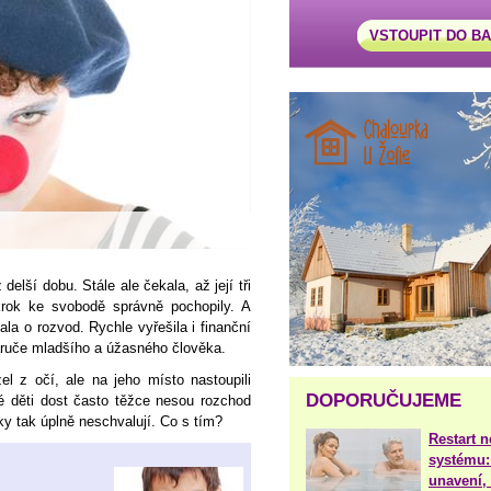
VSTOUPIT DO B
elší dobu. Stále ale čekala, až její tři
 krok ke svobodě správně pochopily. A
la o rozvod. Rychle vyřešila i finanční
áruče mladšího a úžasného člověka.
l z očí, ale na jeho místo nastoupili
DOPORUČUJEME
lé děti dost často těžce nesou rozchod
y tak úplně neschvalují. Co s tím?
Restart 
systému:
unavení, 