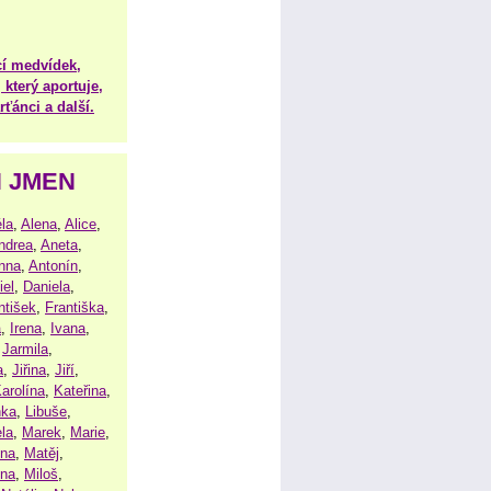
í medvídek,
 který aportuje,
ťánci a další.
H JMEN
la
,
Alena
,
Alice
,
ndrea
,
Aneta
,
nna
,
Antonín
,
iel
,
Daniela
,
ntišek
,
Františka
,
a
,
Irena
,
Ivana
,
,
Jarmila
,
a
,
Jiřina
,
Jiří
,
arolína
,
Kateřina
,
nka
,
Libuše
,
la
,
Marek
,
Marie
,
ina
,
Matěj
,
ena
,
Miloš
,