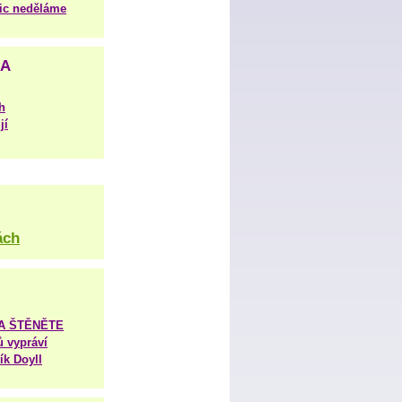
nic neděláme
NA
h
jí
ách
TA ŠTĚNĚTE
ů vypráví
ík Doyll