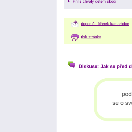
Příliš chvály dětem škodí
doporučit článek kamarádce
tisk stránky
Diskuse: Jak se před 