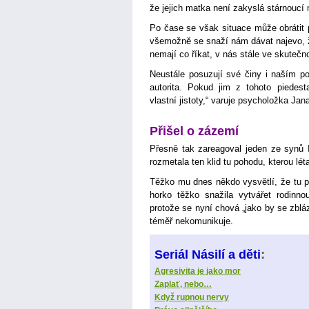
že jejich matka není zakyslá stárnoucí
Po čase se však situace může obrátit pr
všemožně se snaží nám dávat najevo, ž
nemají co říkat, v nás stále ve skutečno
Neustále posuzují své činy i naším p
autorita. Pokud jim z tohoto piedest
vlastní jistoty,“ varuje psycholožka Ja
Přišel o zázemí
Přesně tak zareagoval jeden ze synů I
rozmetala ten klid tu pohodu, kterou lét
Těžko mu dnes někdo vysvětlí, že tu p
horko těžko snažila vytvářet rodinno
protože se nyní chová „jako by se zblá
téměř nekomunikuje.
:
Seriál Násilí a děti
Agresivita je jako mor
Zaplať, nebo…
Když rupnou nervy