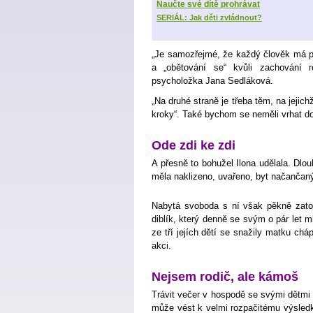
Naučte své dítě prohrávat
SERIÁL: Jak děti zvládnout?
„Je samozřejmé, že každý člověk má pl
a „obětování se“ kvůli zachování r
psycholožka Jana Sedláková.
„Na druhé straně je třeba těm, na jejic
kroky“. Také bychom se neměli vrhat d
Ode zdi ke zdi
A přesně to bohužel Ilona udělala. Dlou
měla naklizeno, uvařeno, byt načančaný
Nabytá svoboda s ní však pěkně zatoč
diblík, který denně se svým o pár let m
ze tří jejích dětí se snažily matku chá
akci.
Nejsem rodič, ale kámoš
Trávit večer v hospodě se svými dětmi 
může vést k velmi rozpačitému výsledk