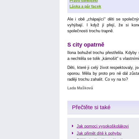
Právo silnějšího
Láska a pár facek
Ale i obě „chápající“ děti se společ
vyhýbají. I když jí přejí, že si kon
společnosti trochu trapně.
S city opatrně
Ilona bohužel trochu přestřelila. Kdyby
a nechtěla se tolik „kámošit“ s vlastní
Děti, které ji celý život respektovaly, 
oporou. Měla by proto pro ně dál zůs
raději trochu zahalit. Co vy na to?
Lada Mašková
Přečtěte si také
Jak pomoci vysokoškolákovi
Jak přimět dítě k pohybu