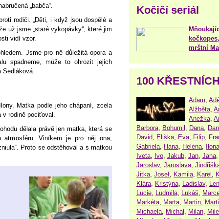
 nabručená „babča“.
Kočičí seriál
oti rodiči. „Děti, i když jsou dospělé a
Mňoukajíc
e už jsme „staré vykopávky“, které jim
kočkopes,
sti vidí vzor.
mrštní Mar
ohledem. Jsme pro ně důležitá opora a
alu spadneme, může to ohrozit jejich
na Sedláková.
100 KŘESTNÍC
Adam
,
Adé
lony. Matka podle jeho chápaní, zcela
Alžběta
,
A
a v rodině pociťoval.
Anežka
,
A
Barbora
,
Bohumil
,
Dana
,
Dan
ohodu dělala právě jen matka, která se
David
,
Eliška
,
Eva
,
Filip
,
Fra
u atmosféru. Viníkem je pro něj ona,
Gabriela
,
Hana
,
Helena
,
Ilon
zniula“. Proto se odstěhoval a s matkou
Iveta
,
Ivo
,
Jakub
,
Jan
,
Jana
Jaroslav
,
Jaroslava
,
Jindřišk
Jitka
,
Josef
,
Kamila
,
Karel
,
K
Klára
,
Kristýna
,
Ladislav
,
Le
Lucie
,
Ludmila
,
Lukáš
,
Marce
Markéta
,
Marta
,
Martin
,
Mart
Michaela
,
Michal
,
Milan
,
Mil