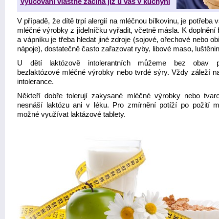
Vyučování vlastně začíná již u vás v kuchyni
V případě, že dítě trpí alergií na mléčnou bílkovinu, je potřeba
mléčné výrobky z jídelníčku vyřadit, včetně másla. K doplnění 
a vápníku je třeba hledat jiné zdroje (sojové, ořechové nebo ob
nápoje), dostatečně často zařazovat ryby, libové maso, luštěnin
U dětí laktózově intolerantních můžeme bez obav p
bezlaktózové mléčné výrobky nebo tvrdé sýry. Vždy záleží na
intolerance.
Někteří dobře tolerují zakysané mléčné výrobky nebo tvaroh
nesnáší laktózu ani v léku. Pro zmírnění potíží po požití m
možné využívat laktázové tablety.