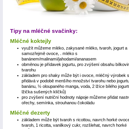
Tipy na mléčné svačinky:
Mléčné koktejly
využít můžeme mléko, zakysané mléko, tvaroh, jogurt a
samozřejmě ovoce, . mléko s
banánem/malinami/jahodami/ananasem
obměnou je přídavek jogurtu, pro zvýšení obsahu bílkovin
tvarohu
základem pro shaky může být i ovoce, mléčný výrobek 
přidává v podobě menšího množství tvarohu nebo jogurtu
banánu, ½ oloupaného manga, voda, 2 lžíce bílého jogurt
lžička sušených klíčků)
pro zvýšení nutriční hodnoty nápoje můžeme přidat nast
ořechy, semínka, strouhanou čokoládu
Mléčné dezerty
základem může být tvaroh s ricottou, navrch horké ovoce
tvaroh, 1 ricotta, vanilkový cukr, rozšlehat, navrch horké