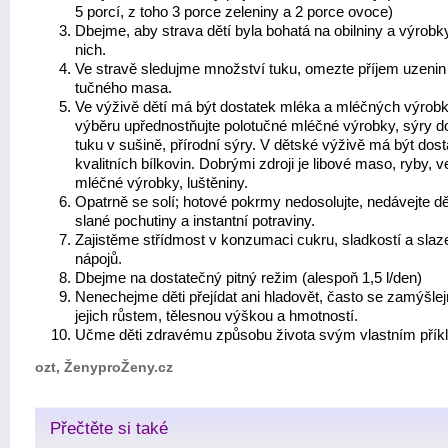
5 porcí, z toho 3 porce zeleniny a 2 porce ovoce)
Dbejme, aby strava dětí byla bohatá na obilniny a výrobk
nich.
Ve stravě sledujme množství tuku, omezte příjem uzenin
tučného masa.
Ve výživě dětí má být dostatek mléka a mléčných výrobk
výběru upřednostňujte polotučné mléčné výrobky, sýry d
tuku v sušině, přírodní sýry. V dětské výživě má být dost
kvalitních bílkovin. Dobrými zdroji je libové maso, ryby, v
mléčné výrobky, luštěniny.
Opatrně se solí; hotové pokrmy nedosolujte, nedávejte d
slané pochutiny a instantní potraviny.
Zajistěme střídmost v konzumaci cukru, sladkostí a sla
nápojů.
Dbejme na dostatečný pitný režim (alespoň 1,5 l/den)
Nenechejme děti přejídat ani hladovět, často se zamýšle
jejich růstem, tělesnou výškou a hmotností.
Učme děti zdravému způsobu života svým vlastním přík
ozt, ŽenyproŽeny.cz
Přečtěte si také