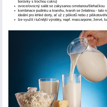
borůvky s trochou cukru)
ovoce/ovocný salát se zakysanou smetanou/šlehačkou
kombinace pudinku a tvarohu, tvaroh se želatinou - tato n
ideální pro lehké dorty, ať už z piškotů nebo z piškotovéh
lze využít i tučnější výrobky, např. mascarpone, žervé, lu