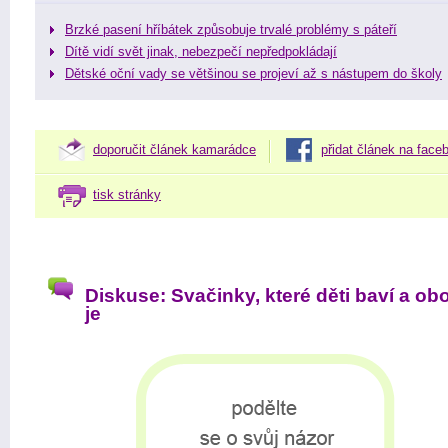
Brzké pasení hříbátek způsobuje trvalé problémy s páteří
Dítě vidí svět jinak, nebezpečí nepředpokládají
Dětské oční vady se většinou se projeví až s nástupem do školy
doporučit článek kamarádce
přidat článek na face
tisk stránky
Diskuse: Svačinky, které děti baví a ob
je