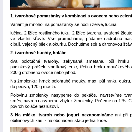
1. tvarohové pomazánky v kombinaci s ovocem nebo zelen
Variant je mnoho, na pomazánky se hodí i žervé, lučina
lučina, 2 lžíce rostlinného tuku, 2 lžíce tvarohu, uvařený žlout
ve vlastní šťávě. Vše promícháme, přidáme nadrobno na
cibuli, vaječný bílek a okurku. Dochutíme solí a citronovou šťá
2. tvarohové buchty, koláče
dva polotučné tvarohy, zakysaná smetana, půl hrnku 
pudinkový prášek, vanilkový cukr, třetinu hrnku moučkového
200 g drobného ovoce nebo jahod.
Na žmolenku: hrnek polohrubé mouky, max. půl hrnku cukru,
do pečiva, 120 g másla.
Polovinu žmolenky nasypeme do pekáče, navrstvíme tva
směs, navrch nasypeme zbytek žmolenky. Pečeme na 175 °C
povrch koláče nezrůžoví.
3 Na mléko, tvaroh nebo jogurt nezapomínáme
ani při 
obilninových kaší - na obohacení stačí jedna lžíce.