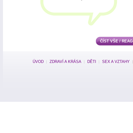
ČÍST VŠE / REA
ÚVOD
ZDRAVÍ A KRÁSA
DĚTI
SEX A VZTAHY