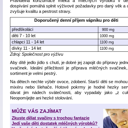
Pravidelná konzumace mléka a mléčných výrobků v dět
dospívání pomáhá splnit výživové požadavky pro daný věk a 
zvyšuje kvalitu a pestrost stravy.
Doporučený denní příjem vápníku pro děti
předškoláci
900 mg
děti 7 - 10 let
1000 mg
chlapci 11 - 14 let
1100 mg
dívky 11 - 14 let
1100 mg
Zdroj: Společnost pro výživu
Aby dítě jedlo jídlo s chutí, je dobré jej zapojit do přípravy jedn
svačinek. Ideální příležitostí je příprava mléčných svačinek,
sortiment je velmi pestrý.
Na dětech nechte výběr ovoce, zdobení. Starší děti se mohou
mixéru nebo šlehače. Hotové pokrmy je hodné hezky serv
dávat jim nádech svátečnosti, aby vypadaly jako „z cuk
Neopomíjejte ani hezké stolování.
MŮŽE VÁS ZAJÍMAT
Zkuste dělat svačiny s trochou fantazie
Jedí vaše děti dostatek mléčných výrobků?