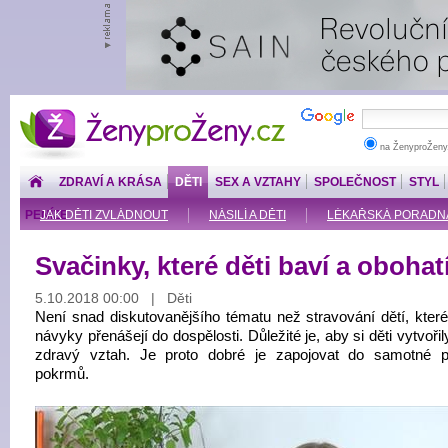
ŽenyproŽeny.cz
na ŽenyproŽeny
ZDRAVÍ A KRÁSA
DĚTI
SEX A VZTAHY
SPOLEČNOST
STYL
PENÍZE
JAK DĚTI ZVLÁDNOUT
NÁSILÍ A DĚTI
LÉKAŘSKÁ PORADNA: O
Svačinky, které děti baví a obohatí
5.10.2018 00:00 | Děti
Není snad diskutovanějšího tématu než stravování dětí, které
návyky přenášejí do dospělosti. Důležité je, aby si děti vytvořily
zdravý vztah. Je proto dobré je zapojovat do samotné p
pokrmů.