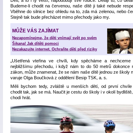
Děti, a to i ty větší, napodobují své rodiče. Dělají to, co dě
Budeme-li chodit na červenou, naše dítě ji také nebude respe
Vběhne do silnice bez ohledu na to, zda má zelenou, nebo če
Stejně tak bude přecházet mimo přechody jako my.
MŮŽE VÁS ZAJÍMAT
Nezapomínejme, že děti vnímají svět po svém
Šikana! Jak dítěti pomoci
Nezakazujte internet. Ochraňte děti před riziky
„Ušetřená vteřina ve chvíli, kdy spěcháme a nechceme 
nejbližšímu přechodu, i když nám to do 50 metrů dokonce n
zákon, může znamenat, že se nám naše dítě jednou ze školy ne
varuje Olga Boučková z oddělení Besip TSK, a. s.
Měli bychom tedy, zvláště u menších dětí, od první chvíle
chodit tak, jak se má. Naučit je cestu do školy i v okolí bydliště
chodí hrát.