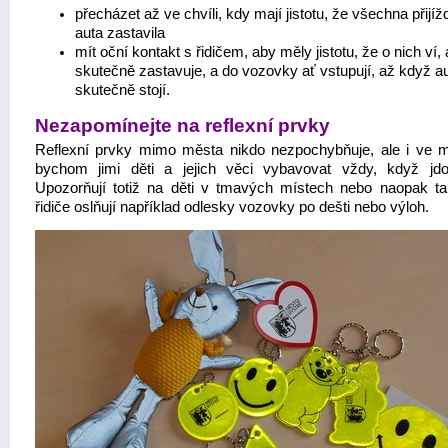
přecházet až ve chvíli, kdy mají jistotu, že všechna přijížd
auta zastavila
mít oční kontakt s řidičem, aby měly jistotu, že o nich ví,
skutečně zastavuje, a do vozovky ať vstupují, až když a
skutečně stojí.
Nezapomínejte na reflexní prvky
Reflexní prvky mimo města nikdo nezpochybňuje, ale i ve 
bychom jimi děti a jejich věci vybavovat vždy, když jd
Upozorňují totiž na děti v tmavých místech nebo naopak t
řidiče oslňují například odlesky vozovky po dešti nebo výloh.