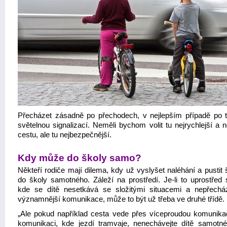
Přecházet zásadně po přechodech, v nejlepším případě po 
světelnou signalizací. Neměli bychom volit tu nejrychlejší a n
cestu, ale tu nejbezpečnější.
Kdy může do školy samo?
Někteří rodiče mají dilema, kdy už vyslyšet naléhání a pustit
do školy samotného. Záleží na prostředí. Je-li to uprostřed s
kde se dítě nesetkává se složitými situacemi a nepřechá
významnější komunikace, může to být už třeba ve druhé třídě.
„Ale pokud například cesta vede přes víceproudou komunika
komunikaci, kde jezdí tramvaje, nenechávejte dítě samotné