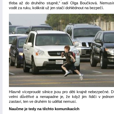
třeba až do druhého stupně,“ radí Olga Boučková. Nemusí
vodit za ruku, kolikrát už jen stačí dohlédnout na bezpečí.
Hlavně víceproudé silnice jsou pro děti krajně nebezpečné. Dě
velmi důvěřivé a nenapadne je, že když jim řidiči v jedno
zastaví, ten ve druhém to udělat nemusí.
Naučme je tedy na těchto komunikacích