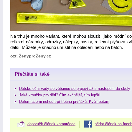
Na trhu je mnoho variant, které mohou sloužit i jako módní do
reflexní náramky, odrazky, nálepky, pásky, reflexní plyšová zv
další. Můžete je snadno umístit na oblečení nebo na batoh.
ozt, ŽenyproŽeny.cz
Přečtěte si také
Dětské oční vady se většinou se projeví až s nástupem do školy
Jaké kroužky pro děti? Čím akčnější, tím lepší!
Deformacemi nohou trpí třetina prvňáků. Kvůli botám
doporučit článek kamarádce
přidat článek na face