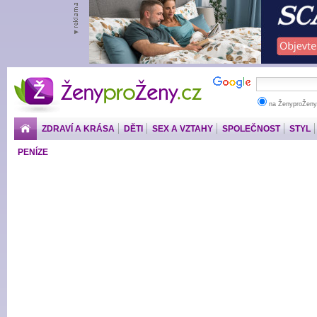
ŽenyproŽeny.cz
na ŽenyproŽeny
ZDRAVÍ A KRÁSA
DĚTI
SEX A VZTAHY
SPOLEČNOST
STYL
PENÍZE