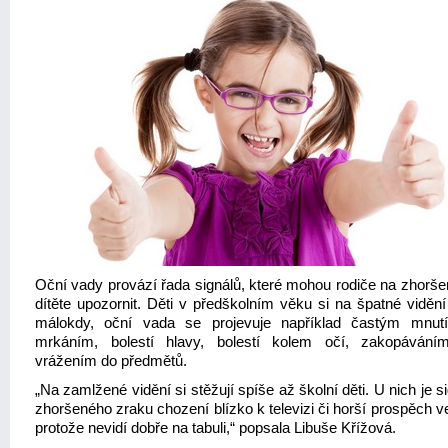
Oční vady provází řada signálů, které mohou rodiče na zhorše
dítěte upozornit. Děti v předškolním věku si na špatné vidění
málokdy, oční vada se projevuje například častým mnut
mrkáním, bolestí hlavy, bolestí kolem očí, zakopáván
vrážením do předmětů.
„Na zamlžené vidění si stěžují spíše až školní děti. U nich je 
zhoršeného zraku chození blízko k televizi či horší prospěch v
protože nevidí dobře na tabuli,“ popsala Libuše Křížová.