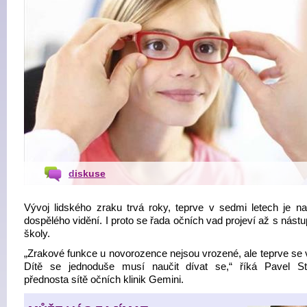
diskuse
Vývoj lidského zraku trvá roky, teprve v sedmi letech je na
dospělého vidění. I proto se řada očních vad projeví až s nás
školy.
„Zrakové funkce u novorozence nejsou vrozené, ale teprve se v
Dítě se jednoduše musí naučit dívat se,“ říká Pavel St
přednosta sítě očních klinik Gemini.