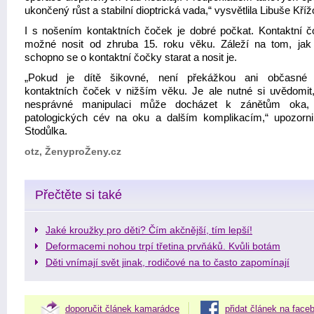
ukončený růst a stabilní dioptrická vada,“ vysvětlila Libuše Kříž
I s nošením kontaktních čoček je dobré počkat. Kontaktní č
možné nosit od zhruba 15. roku věku. Záleží na tom, jak 
schopno se o kontaktní čočky starat a nosit je.
„Pokud je dítě šikovné, není překážkou ani občasné 
kontaktních čoček v nižším věku. Je ale nutné si uvědomit,
nesprávné manipulaci může docházet k zánětům oka, 
patologických cév na oku a dalším komplikacím,“ upozorni
Stodůlka.
otz, ŽenyproŽeny.cz
Přečtěte si také
Jaké kroužky pro děti? Čím akčnější, tím lepší!
Deformacemi nohou trpí třetina prvňáků. Kvůli botám
Děti vnímají svět jinak, rodičové na to často zapomínají
doporučit článek kamarádce
přidat článek na face