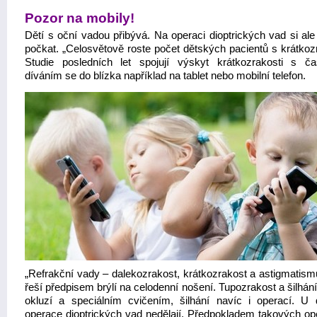
Pozor na mobily!
Dětí s oční vadou přibývá. Na operaci dioptrických vad si ale
počkat. „Celosvětově roste počet dětských pacientů s krátkozr
Studie posledních let spojují výskyt krátkozrakosti s ča
díváním se do blízka například na tablet nebo mobilní telefon.
„Refrakční vady – dalekozrakost, krátkozrakost a astigmatism
řeší předpisem brýlí na celodenní nošení. Tupozrakost a šilhání
okluzí a speciálním cvičením, šilhání navíc i operací. U 
operace dioptrických vad nedělají. Předpokladem takových ope