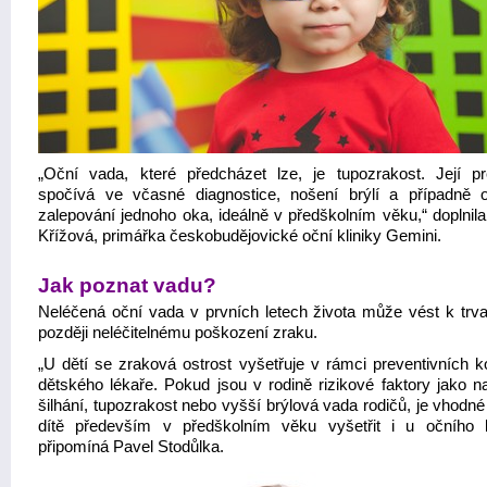
„Oční vada, které předcházet lze, je tupozrakost. Její p
spočívá ve včasné diagnostice, nošení brýlí a případně o
zalepování jednoho oka, ideálně v předškolním věku,“ doplnila
Křížová, primářka českobudějovické oční kliniky Gemini.
Jak poznat vadu?
Neléčená oční vada v prvních letech života může vést k trv
později neléčitelnému poškození zraku.
„U dětí se zraková ostrost vyšetřuje v rámci preventivních ko
dětského lékaře. Pokud jsou v rodině rizikové faktory jako na
šilhání, tupozrakost nebo vyšší brýlová vada rodičů, je vhodn
dítě především v předškolním věku vyšetřit i u očního l
připomíná Pavel Stodůlka.