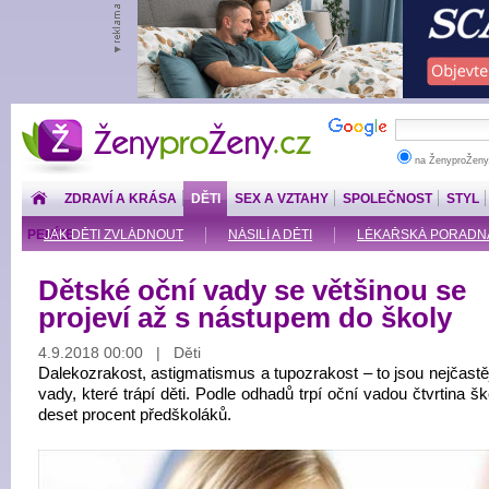
ŽenyproŽeny.cz
na ŽenyproŽeny
ZDRAVÍ A KRÁSA
DĚTI
SEX A VZTAHY
SPOLEČNOST
STYL
PENÍZE
JAK DĚTI ZVLÁDNOUT
NÁSILÍ A DĚTI
LÉKAŘSKÁ PORADNA: O
Dětské oční vady se většinou se
projeví až s nástupem do školy
4.9.2018 00:00 | Děti
Dalekozrakost, astigmatismus a tupozrakost – to jsou nejčastě
vady, které trápí děti. Podle odhadů trpí oční vadou čtvrtina š
deset procent předškoláků.