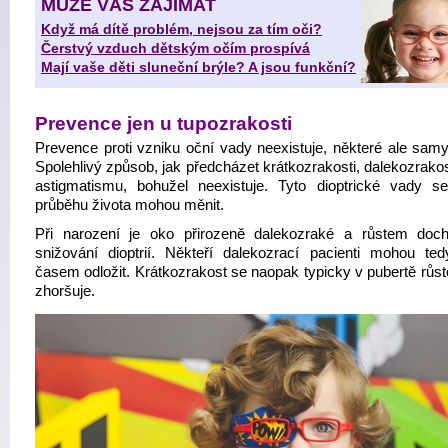
MŮŽE VÁS ZAJÍMAT
Když má dítě problém, nejsou za tím oči?
Čerstvý vzduch dětským očím prospívá
Mají vaše děti sluneční brýle? A jsou funkční?
Prevence jen u tupozrakosti
Prevence proti vzniku oční vady neexistuje, některé ale samy
Spolehlivý způsob, jak předcházet krátkozrakosti, dalekozrako
astigmatismu, bohužel neexistuje. Tyto dioptrické vady s
průběhu života mohou měnit.
Při narození je oko přirozeně dalekozraké a růstem doc
snižování dioptrií. Někteří dalekozrací pacienti mohou ted
časem odložit. Krátkozrakost se naopak typicky v pubertě růs
zhoršuje.