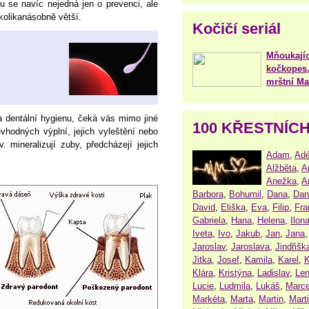
u se navíc nejedná jen o prevenci, ale
kolikanásobně větší.
Kočičí seriál
Mňoukajíc
kočkopes,
mrštní Mar
 dentální hygienu, čeká vás mimo jiné
100 KŘESTNÍC
hodných výplní, jejich vyleštění nebo
zv. mineralizují zuby, předcházejí jejich
Adam
,
Adé
Alžběta
,
A
Anežka
,
A
Barbora
,
Bohumil
,
Dana
,
Dan
David
,
Eliška
,
Eva
,
Filip
,
Fra
Gabriela
,
Hana
,
Helena
,
Ilon
Iveta
,
Ivo
,
Jakub
,
Jan
,
Jana
Jaroslav
,
Jaroslava
,
Jindřišk
Jitka
,
Josef
,
Kamila
,
Karel
,
K
Klára
,
Kristýna
,
Ladislav
,
Le
Lucie
,
Ludmila
,
Lukáš
,
Marce
Markéta
,
Marta
,
Martin
,
Mart