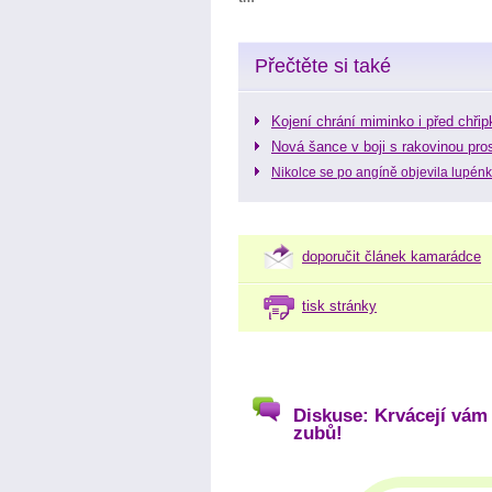
Přečtěte si také
Kojení chrání miminko i před chři
Nová šance v boji s rakovinou pro
Nikolce se po angíně objevila lupén
doporučit článek kamarádce
tisk stránky
Diskuse: Krvácejí vám
zubů!