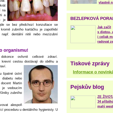
rát.
vlastně 
krát
í na
ti a
BEZLEPKOVÁ PORA
o je
bejde se bez předchozí konzultace se
Jak začít
 kromě zubního kartáčku je zapotřebí
s dietou, 
 např. dentální nitě nebo mezizubní
i celiak m
radovat ze
ho organismu!
okonce ovlivnit celkové zdraví.
 krevní cestou dostávají do oběhu a
Tiskové zprávy
raví.
Informace o novink
u špatné ústní
í diabetu nebo
 docent Martin
Pejskův blog
ý je vedoucím
Kliniky zubního
ZE ŽIVO
34 příběh
vovat alespoň
malý west
ící proceduru u dentálního hygienisty. U