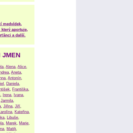
í medvídek,
 který aportuje,
ťánci a další.
H JMEN
la
,
Alena
,
Alice
,
ndrea
,
Aneta
,
nna
,
Antonín
,
iel
,
Daniela
,
ntišek
,
Františka
,
a
,
Irena
,
Ivana
,
,
Jarmila
,
a
,
Jiřina
,
Jiří
,
arolína
,
Kateřina
,
nka
,
Libuše
,
la
,
Marek
,
Marie
,
ina
,
Matěj
,