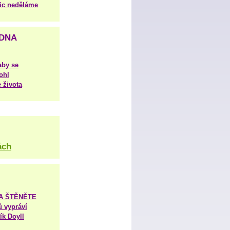
nic neděláme
DNA
aby se
ohl
 života
ách
TA ŠTĚNĚTE
ů vypráví
ík Doyll