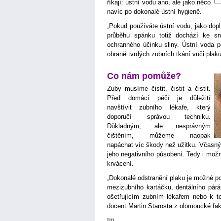
říkají: ústní vodu ano, ale jako něco
navíc po dokonalé ústní hygieně.
„Pokud používáte ústní vodu, jako dop
průběhu spánku totiž dochází ke sn
ochranného účinku sliny. Ústní voda 
obraně tvrdých zubních tkání vůči plaku
Co nám pomůže?
Zuby musíme čistit, čistit a čistit.
Před domácí péčí je důležití
navštívit zubního lékaře, který
doporučí správou techniku.
Důkladným, ale nesprávným
čištěním, můžeme naopak
napáchat víc škody než užitku. Včasn
jeho negativního působení. Tedy i mož
krvácení.
„Dokonalé odstranění plaku je možné po
mezizubního kartáčku, dentálního párá
ošetřujícím zubním lékařem nebo k to
docent Martin Starosta z olomoucké fak
tm