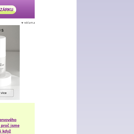
AZÁRKU
nervového
 proč jsme
i když