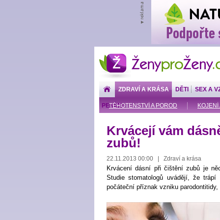
ŽenyproŽeny.cz
ZDRAVÍ A KRÁSA
DĚTI
SEX A V
PENÍZE
TĚHOTENSTVÍ A POROD
KOJENÍ 
Krvácejí vám dásn
zubů!
22.11.2013 00:00 | Zdraví a krása
Krvácení dásní při čištění zubů je n
Studie stomatologů uvádějí, že tráp
počáteční příznak vzniku parodontitidy,