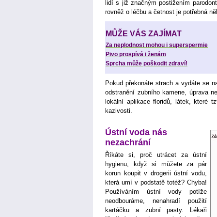
lidí s již značným postižením parodont
rovněž o léčbu a četnost je potřebná ně
MŮŽE VÁS ZAJÍMAT
Za neplodnost mohou i superspermie
Pivo prospívá i ženám
Sprcha může poškodit zdraví!
Pokud překonáte strach a vydáte se na
odstranění zubního kamene, úprava nev
lokální aplikace floridů, látek, které t
kazivosti.
Ústní voda nás
nezachrání
Říkáte si, proč utrácet za ústní
hygienu, když si můžete za pár
korun koupit v drogerii ústní vodu,
která umí v podstatě totéž? Chyba!
Používáním ústní vody potíže
neodbouráme, nenahradí použití
kartáčku a zubní pasty. Lékaři