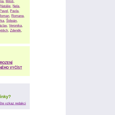
ena
,
Miloš
,
,
Natálie
,
Nela
,
Pavel
,
Pavla
,
Roman
,
Romana
,
rka
,
Štěpán
,
áclav
,
Veronika
,
ojtěch
,
Zdeněk
,
ROZENÍ
 NĚHO VYČÍST
ínky?
šte vzkaz redakci