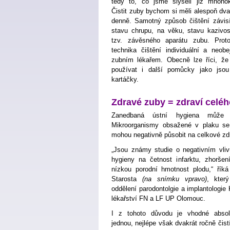
tedy to, co jsme slyšeli již mnohok
Čistit zuby bychom si měli alespoň dva
denně. Samotný způsob čištění závis
stavu chrupu, na věku, stavu kazivos
tzv. závěsného aparátu zubu. Prot
technika čištění individuální a neo
zubním lékařem. Obecně lze říci, že
používat i další pomůcky jako jsou
kartáčky.
Zdravé zuby = zdraví celé
Zanedbaná ústní hygiena může d
Mikroorganismy obsažené v plaku se
mohou negativně působit na celkové zd
„Jsou známy studie o negativním vliv
hygieny na četnost infarktu, zhoršen
nízkou porodní hmotnost plodu,“ říká
Starosta
(na snímku vpravo)
, kter
oddělení parodontolgie a implantologie 
lékařství FN a LF UP Olomouc.
I z tohoto důvodu je vhodné absol
jednou, nejlépe však dvakrát ročně čist