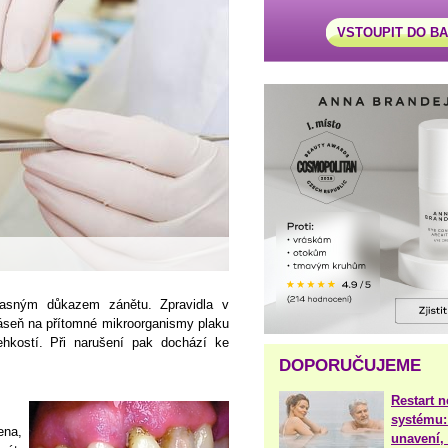
VSTOUPIT DO B
 jasným důkazem zánětu. Zpravidla v
áseň na přítomné mikroorganismy plaku
ehkostí. Při narušení pak dochází ke
DOPORUČUJEME
Restart 
systému:
ena,
unavení, 