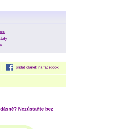
pkou
staty
ka
přidat článek na facebook
 dásně? Nezůstaňte bez