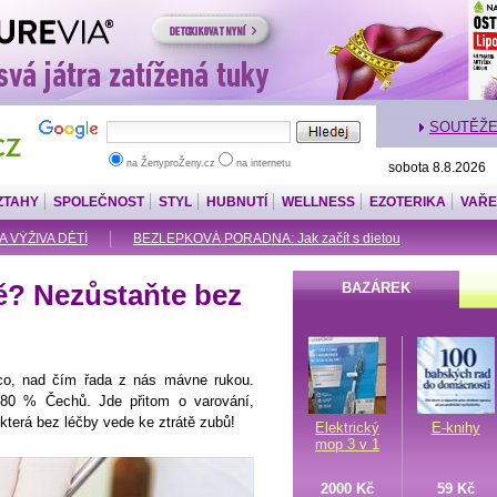
SOUTĚŽ
na ŽenyproŽeny.cz
na internetu
sobota 8.8.2026
ZTAHY
SPOLEČNOST
STYL
HUBNUTÍ
WELLNESS
EZOTERIKA
VAŘE
A VÝŽIVA DĚTÍ
BEZLEPKOVÁ PORADNA: Jak začít s dietou
ě? Nezůstaňte bez
BAZÁREK
ěco, nad čím řada z nás mávne rukou.
í 80 % Čechů. Jde přitom o varování,
 která bez léčby vede ke ztrátě zubů!
Elektrický
E-knihy
mop 3 v 1
2000 Kč
59 Kč