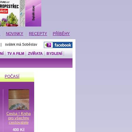
E
NOVINKY
RECEPTY
PŘÍBĚHY
 | svátek má Soběslav
NÍ
TV A FILM
ZVÍŘATA
BYDLENÍ
POČASÍ
Cestuj ! Kniha
pro všechny
cestovatele
400 Kč