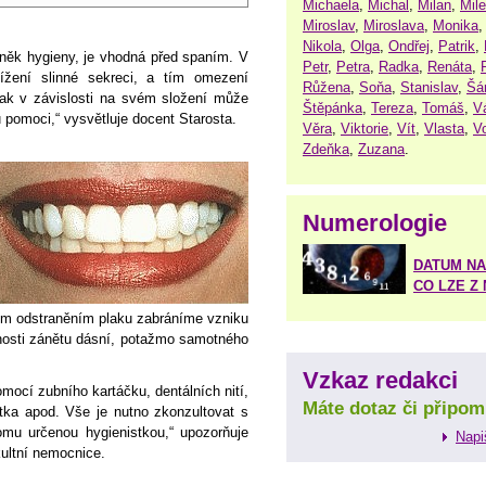
Michaela
,
Michal
,
Milan
,
Mil
Miroslav
,
Miroslava
,
Monika
Nikola
,
Olga
,
Ondřej
,
Patrik
,
lněk hygieny, je vhodná před spaním. V
Petr
,
Petra
,
Radka
,
Renáta
,
ížení slinné sekreci, a tím omezení
Růžena
,
Soňa
,
Stanislav
,
Šá
pak v závislosti na svém složení může
Štěpánka
,
Tereza
,
Tomáš
,
V
 pomoci,“ vysvětluje docent Starosta.
Věra
,
Viktorie
,
Vít
,
Vlasta
,
V
Zdeňka
,
Zuzana
.
Numerologie
DATUM NA
CO LZE Z
ým odstraněním plaku zabráníme vzniku
nosti zánětu dásní, potažmo samotného
Vzkaz redakci
mocí zubního kartáčku, dentálních nití,
Máte dotaz či připom
tka apod. Vše je nutno zkonzultovat s
mu určenou hygienistkou,“ upozorňuje
Napi
ultní nemocnice.