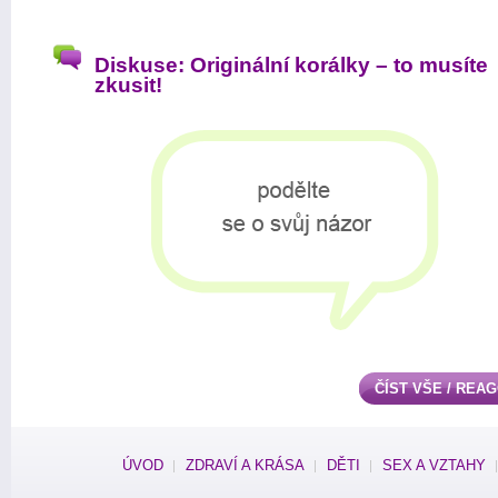
Diskuse: Originální korálky – to musíte
zkusit!
ČÍST VŠE / REA
ÚVOD
ZDRAVÍ A KRÁSA
DĚTI
SEX A VZTAHY