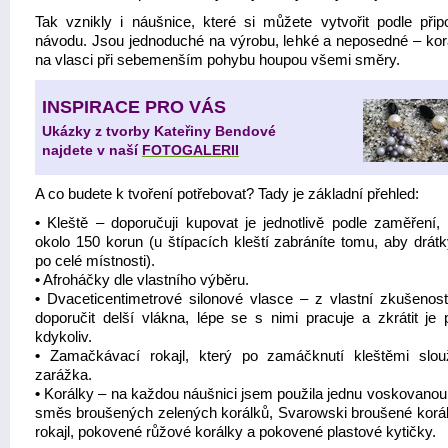
Tak vznikly i náušnice, které si můžete vytvořit podle přip
návodu. Jsou jednoduché na výrobu, lehké a neposedné – kor
na vlasci při sebemenším pohybu houpou všemi směry.
INSPIRACE PRO VÁS
Ukázky z tvorby Kateřiny Bendové
najdete v naší
FOTOGALERII
A co budete k tvoření potřebovat? Tady je základní přehled:
•
Kleště – doporučuji kupovat je jednotlivě podle zaměření,
okolo 150 korun (u štípacích kleští zabráníte tomu, aby drátk
po celé místnosti).
•
Afroháčky dle vlastního výběru.
•
Dvaceticentimetrové silonové vlasce – z vlastní zkušenos
doporučit delší vlákna, lépe se s nimi pracuje a zkrátit je 
kdykoliv.
•
Zamačkávací rokajl, který po zamáčknutí kleštěmi slou
zarážka.
•
Korálky – na každou náušnici jsem použila jednu voskovanou 
směs broušených zelených korálků, Svarowski broušené korálk
rokajl, pokovené růžové korálky a pokovené plastové kytičky.