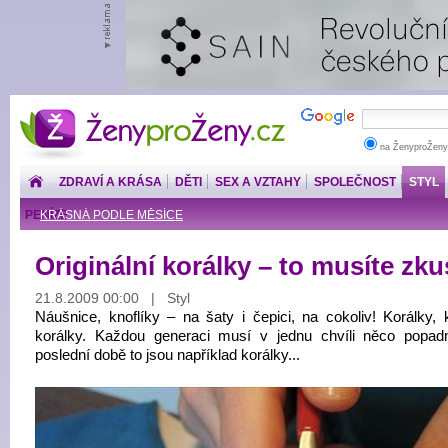
ŽenyproŽeny.cz
na ŽenyproŽeny
ZDRAVÍ A KRÁSA
DĚTI
SEX A VZTAHY
SPOLEČNOST
STYL
PENÍZE
KRÁSNÁ PODLE MĚSÍCE
Originální korálky – to musíte zkus
21.8.2009 00:00 | Styl
Náušnice, knoflíky – na šaty i čepici, na cokoliv! Korálky, k
korálky. Každou generaci musí v jednu chvíli něco popad
poslední době to jsou například korálky...