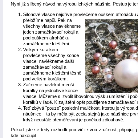
Nyní již slíbený návod na výrobu lehkých náušnic. Postup je ten
Silonové vlasce nejdříve provlečeme ouškem afroháčku 
přeložíme napůl. Pak na
všechny vlasce navlékneme
jeden zamačkávací rokajl a
pod ouškem afroháčku
zamáčkneme kleštěmi.
Velkým korálkem
provlečeme všechny konce
vlasce, navlékneme další
zamačkávací rokajl a
zamáčkneme kleštěmi těsně
pod velkým korálkem.
Začneme navlékat menší
korálky na jednotlivé konce
vlasce. Můžeme si zvolit libovolnou výšku umístění i poč
korálků v řadě. K zajištění opět použijeme zamačkávací r
Teď zbývá "pouze" poslední maličkost, kterou je výroba 
náušnice – ta by měla být zcela stejná jako náušnice první
když neustálé přeměřování je poněkud zdlouhavé.
Pokud jste se tedy rozhodli procvičit svou zručnost, připojuji p
kde nakoupit: