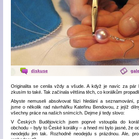
diskuse
gale
Originalita se cenila vždy a všude. A když je navíc za pár k
zkusím to také. Tak začínala většina těch, co korálkům propadli
Abyste nemuseli absolvovat fázi hledání a seznamování, p
jsme o několik rad návrhářku Kateřinu Bendovou, z jejíž dílny
všechny práce na našich snímcích. Dejme jí tedy slovo:
V Českých Budějovicích jsem poprvé vstoupila do korá
obchodu – byly to České korálky – a hned mi bylo jasné, že o
neodejdu jen tak. Rozhodně neodejdu s prázdnou. Ale, pr