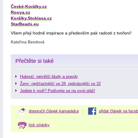
České-Korálky.cz
Rooya.cz
Korálky.Stoklasa.cz
StarBeads.eu
Všem přeji hodně inspirace a především pak radosti z tvoření
!
Kateřina Bendová
Přečtěte si také
Hubnutí: největší bludy a pravdy
Ženy: nejšťastnější ve 28, nejkrásnější ve 32
Jedete k moři? Podívejte se na svoji pláž!
doporučit článek kamarádce
přidat článek na face
tisk stránky