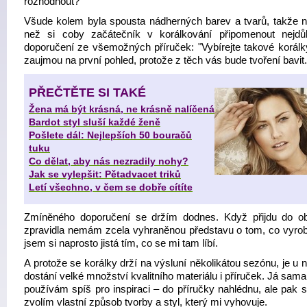
rozhodnout?
Všude kolem byla spousta nádherných barev a tvarů, takže n
než si coby začátečník v korálkování připomenout nejdůle
doporučení ze všemožných příruček: "Vybírejte takové korálky
zaujmou na první pohled, protože z těch vás bude tvoření bavit.
PŘEČTĚTE SI TAKÉ
Žena má být krásná, ne krásně nalíčená
Bardot styl sluší každé ženě
Pošlete dál: Nejlepších 50 bouračů
tuku
Co dělat, aby nás nezradily nohy?
Jak se vylepšit: Pětadvacet triků
Letí všechno, v čem se dobře cítíte
Zmíněného doporučení se držím dodnes. Když přijdu do o
zpravidla nemám zcela vyhraněnou představu o tom, co vyrob
jsem si naprosto jistá tím, co se mi tam líbí.
A protože se korálky drží na výsluní několikátou sezónu, je u n
dostání velké množství kvalitního materiálu i příruček. Já sam
používám spíš pro inspiraci – do příručky nahlédnu, ale pak s
zvolím vlastní způsob tvorby a styl, který mi vyhovuje.