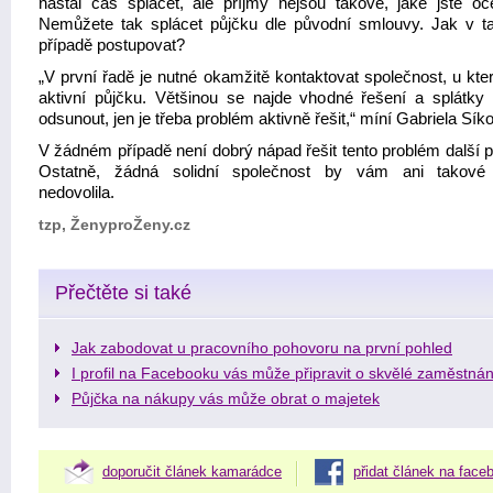
nastal čas splácet, ale příjmy nejsou takové, jaké jste oče
Nemůžete tak splácet půjčku dle původní smlouvy. Jak v 
případě postupovat?
„V první řadě je nutné okamžitě kontaktovat společnost, u kte
aktivní půjčku. Většinou se najde vhodné řešení a splátky 
odsunout, jen je třeba problém aktivně řešit,“ míní Gabriela Sík
V žádném případě není dobrý nápad řešit tento problém další p
Ostatně, žádná solidní společnost by vám ani takové 
nedovolila.
tzp, ŽenyproŽeny.cz
Přečtěte si také
Jak zabodovat u pracovního pohovoru na první pohled
I profil na Facebooku vás může připravit o skvělé zaměstnán
Půjčka na nákupy vás může obrat o majetek
doporučit článek kamarádce
přidat článek na face