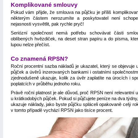
Komplikované smlouvy
Pokud vám přijde, že smlouva na půjčku je příliš komplikova
některým částem nerozumíte a poskytovatel není schop
nejasnosti vysvětlit, pak rychle pryč!
Seriózní společnost nemá potřebu schovávat části sml
oblíbených hvězdiček, na deset stran papíru a do písma, kter
lupou nelze přečíst.
Co znamená RPSN?
Roční procentní sazba nákladů je ukazatel, který se objevuje 
půjček a úvěrů inzerovaných bankami i ostatními společnostmi
zjednodušeně ukazuje, kolik za úvěr zaplatíte na úrocích i sp
poplatcích v průběhu jednoho roku.
Právě roční platnost je ale důvod, proč RPSN není relevantní 
u krátkodobých půjček. Pokud si půjčujete peníze na dva týdn
ukazuje náklady, jako byste půjčku spláceli opakovaně celý ro
v tomto případě vychází RPSN jako tisíce procent.