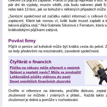
celkově za půjčku zaplatíte. Pokud si půjčuji například 8 tisíc 
pár dní do výplaty, musím vědět, zda budu nakonec platit 8,5
nebo také 13 tisíc, jak se bohužel v některých případech může 
„Seriózní společnost od začátku nabízí informaci o celkové č
zaplacení. Klient tak rovnou ví, kolik bude muset zaplatit a 
taková půjčka stojí,“ říká Gabriela Síkorová z Ferratum, která 
krátkodobými půjčkami zabývá.
Pověst firmy
Půjčit si peníze od kohokoli může být krátká cesta do pekel. 
se tedy především na mezinárodní, zavedené společnosti.
Čtyřikrát o financích
Půjčka na nákupy může připravit o majetek
Splácet a neplatit navíc? Může se prodražit!
Lehkovážné půjčky vtáhnou do pasti
Deset největších finančních zlozvyků
Ověřte si reference na internetu, pročtěte diskuse, zepta
zkušenosti se můžete i známých a přátel... Každá takto 
zkušenost je dobrá a pomůže v rozhodování.