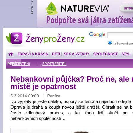
ŽenyproŽeny.cz
na ŽenyproŽeny
ZDRAVÍ A KRÁSA
DĚTI
SEX A VZTAHY
SPOLEČNOST
STYL
PENÍZE
POJIŠTĚNÍ
SPOTŘEBITEL
Nebankovní půjčka? Proč ne, ale 
místě je opatrnost
5.3.2014 00:00 | Peníze
Do výplaty je ještě daleko, úspory se tenčí a najednou odejde
Oprava je drahá a koupit novou ještě dražší. Obrátit se na b
často zdlouhavý proces, a tak řada lidí skočí po n
nebankovních společností…