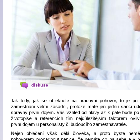
diskuse
Tak tedy, jak se obléknete na pracovní pohovor, to je při 
zaměstnání velmi zásadní, protože máte jen jednu šanci udě
správný první dojem. Váš vzhled od hlavy až k patě bude p
životopise a referencích tím nejdůležitějším faktorem ovliv
první dojem u personalisty či budoucího zaměstnavatele.
Nejen oblečení však dělá člověka, a proto byste nemě
pohovorem propadnout panice, že nemáte co na sebe a v ro