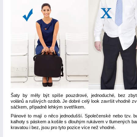
Šaty by měly být spíše pouzdrové, jednoduché, bez zby
volánů a rušivých ozdob. Je dobré celý look završit vhodně z
sáčkem, případně lehkým svetříkem.
Pánové to mají o něco jednodušší. Společenské nebo tzv. b
kalhoty s páskem a košile s dlouhým rukávem v tlumených ba
kravatou i bez, jsou pro tyto pozice více než vhodné.