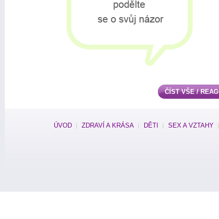
ČÍST VŠE / REA
ÚVOD
ZDRAVÍ A KRÁSA
DĚTI
SEX A VZTAHY