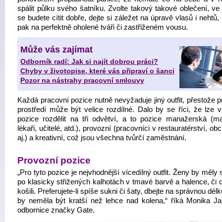
spálit půlku svého šatníku. Zvolte takový takové oblečení, ve
se budete cítit dobře, dejte si záležet na úpravě vlasů i nehtů
pak na perfektně oholené tváři či zastřiženém vousu.
Může vás zajímat
Odborník radí: Jak si najít dobrou práci?
Chyby v životopise, které vás připraví o šanci
Pozor na nástrahy pracovní smlouvy
Každá pracovní pozice nutně nevyžaduje jiný outfit, přestože 
prostředí může být velice rozdílné. Dalo by se říci, že lze 
pozice rozdělit na tři odvětví, a to pozice manažerská (ma
lékaři, učitelé, atd.), provozní (pracovníci v restauratérství, o
aj.) a kreativní, což jsou všechna tvůrčí zaměstnání.
Provozní pozice
„Pro tyto pozice je nejvhodnější vícedílný outfit. Ženy by měly
po klasicky střižených kalhotách v tmavé barvě a halence, či
košili. Preferujete-li spíše sukni či šaty, dbejte na správnou délk
by neměla být kratší než lehce nad kolena,“ říká Monika Ja
odbornice značky Gate.