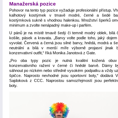
Manažerská pozice
Pohovor na tento typ pozice vyžaduje profesionální přístup. V
kalhotový kostýmek v tmavě modré, černé a šedé bar
kostýmková sukně s vhodnou halenkou. Množství šperků om
minimum a zvolte nenápadný make-up i parfém.
U pánů je na místě tmavě šedý či temně modrý oblek, bílá či
košile, pásek a kravata. „Barvy volte podle toho, jaký dojem
vyvolat. Červená a černá jsou silné barvy, hnědá, modrá a še
neutrální a bílá v menší míře výborně projasní jinak 
konzervativní outfit,“ říká Monika Janotová z Gate.
„Pro oba typy pozic je nutná kvalitní kožená obuv
konzervativního ražení v černé či hnědé barvě. Dámy 
sáhnout po nízkém nebo středně vysokém podpatku a vždy u
špičce. Naprosto nevhodné jsou sportovní boty,“ dodává V
Sajdoková z CCC. Naprostou samozřejmostí jsou perfektn
boty.