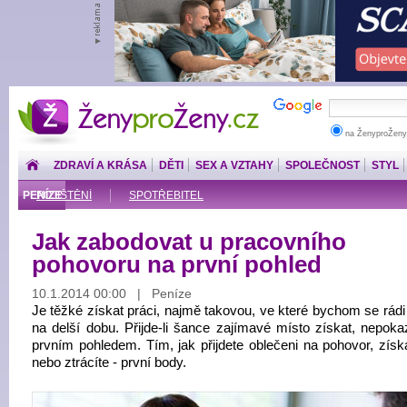
ŽenyproŽeny.cz
na ŽenyproŽeny
ZDRAVÍ A KRÁSA
DĚTI
SEX A VZTAHY
SPOLEČNOST
STYL
PENÍZE
POJIŠTĚNÍ
SPOTŘEBITEL
Jak zabodovat u pracovního
pohovoru na první pohled
10.1.2014 00:00 | Peníze
Je těžké získat práci, najmě takovou, ve které bychom se rádi 
na delší dobu. Přijde-li šance zajímavé místo získat, nepokaz
prvním pohledem. Tím, jak přijdete oblečeni na pohovor, získ
nebo ztrácíte - první body.