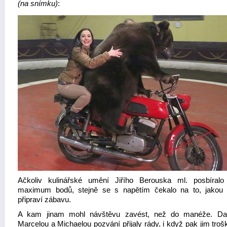
(na snímku)
:
Ačkoliv kulinářské umění Jiřího Berouska ml. posbíralo
maximum bodů, stejně se s napětím čekalo na to, jakou h
připraví zábavu.
A kam jinam mohl návštěvu zavést, než do manéže. Dan
Marcelou a Michaelou pozvání přijaly rády, i když pak jim troš