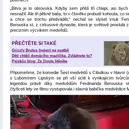
posměch.
„Bitva je to obrovská. Kdyby sem přišli tři chlapi, asi bych
nesnažil. Ale tři pěkné baby, to v člověku probudí kohouta, co s
a chce se trochu předvádět,“ nechal se slyšet vnuk Fer
Berouska st. z cirkusové dynastie, která je světově proslulá 
precizním výcvikem medvědů.
PŘEČTĚTE SI TAKÉ
Grizzly Brutus (nejen) na svatbě
Děti chtějí domácího mazlíčka. Zvládnete to?
Pejskův blog: Ze života štěněte
Připomeňme, že komedie Šest medvědů s Cibulkou v hlavní (dv
s Lubomírem Lipským se při vší úctě k vynikajícím tvůrců
legendou právě díky medvědům Ferdinanda Berouska st
čtyřiceti lety ve filmu vystupovala i slavná babička medvědice 