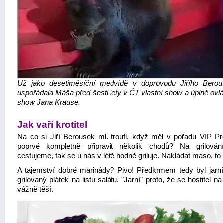
Už jako desetiměsíční medvídě v doprovodu Jiřího Berou
uspořádala Máša před šesti lety v ČT vlastní show a úplně ovlá
show Jana Krause.
Jak vaří krotitel
Na co si Jiří Berousek ml. troufl, když měl v pořadu VIP Pr
poprvé kompletně připravit několik chodů? Na grilován
cestujeme, tak se u nás v létě hodně griluje. Nakládat maso, t
A tajemství dobré marinády? Pivo! Předkrmem tedy byl jarní
grilovaný plátek na listu salátu. "Jarní" proto, že se hostitel na
vážně těší.