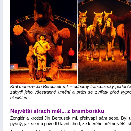
Král manéže Jiří Berousek ml. – odborný francouzský portál A
zahytil jeho všestranné umění a práci se zvířaty před vyp
hledištěm.
Největší strach měl... z bramboráku
Žonglér a krotitel Jiří Berousek ml. překvapil sám sebe. Byl 
pyšný, jak se mu povedl hlavní chod, ze kterého měl největší s