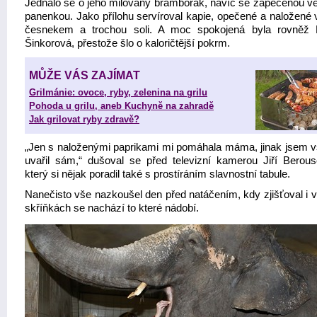
Jednalo se o jeho milovaný bramborák, navíc se zapečenou v
panenkou. Jako přílohu servíroval kapie, opečené a naložené v
česnekem a trochou soli. A moc spokojená byla rovněž 
Šinkorová, přestože šlo o kaloričtější pokrm.
MŮŽE VÁS ZAJÍMAT
Grilmánie: ovoce, ryby, zelenina na grilu
Pohoda u grilu, aneb Kuchyně na zahradě
Jak grilovat ryby zdravě?
„Jen s naloženými paprikami mi pomáhala máma, jinak jsem 
uvařil sám,“ dušoval se před televizní kamerou Jiří Berous
který si nějak poradil také s prostíráním slavnostní tabule.
Nanečisto vše nazkoušel den před natáčením, kdy zjišťoval i v
skříňkách se nachází to které nádobí.