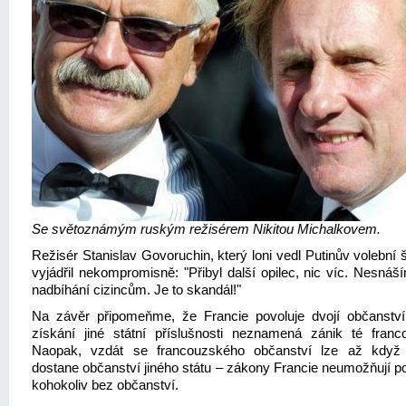
Se světoznámým ruským režisérem Nikitou Michalkovem.
Režisér Stanislav Govoruchin, který loni vedl Putinův volební 
vyjádřil nekompromisně: "Přibyl další opilec, nic víc. Nesnáš
nadbíhání cizincům. Je to skandál!"
Na závěr připomeňme, že Francie povoluje dvojí občanství
získání jiné státní příslušnosti neznamená zánik té franc
Naopak, vzdát se francouzského občanství lze až když
dostane občanství jiného státu – zákony Francie neumožňují p
kohokoliv bez občanství.