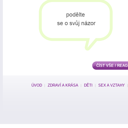
ČÍST VŠE / REA
ÚVOD
ZDRAVÍ A KRÁSA
DĚTI
SEX A VZTAHY