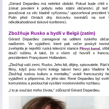
„Gérard Depardieu má nelehké období. Pokud bude chtít 
získat povolení k pobytu nebo státní občanství, již teď
považovat za věc kladně vyřízenou,“ upozorňoval prezident V
Putin před čtrnácti dny tisícovku novinářů na své v
několikahodinové tiskové konferenci.
Zbožňuje Rusko a bydlí v Belgii (zatím)
Gérard Depardieu zareagoval na udělení ruského občan
nadšením. Ve vyjádření, které pak večer poskytl novi
zveřejnila je největší ruská televizní stanice
Pěrvyj kanal
, slíb
doučí ruštinu. A také, že o všem už hovořil s franco
prezidentem Françoisem Hollandem.
„Zbožňuji vaši zemi, Rusko. Jeho lidi, dějiny, spisovatele. Rád 
filmy, když jsou mými kolegy takoví herci jako Vladimir 
Zbožňuji ruskou kulturu a mentalitu," uvádí francouzský h
vyjádření a připomíná, že jeho otec René Depardieu byl své
komunistou a poslouchal vysílání moskevského rozhlasu.
„I to je součást mého života,“ zdůraznil Gérard Depardieu.