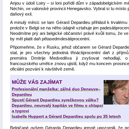
Anjou v údolí Loiry – si loni pořídil dům v západobelgickém m
Néchin, ve valonské provincii Henegavsko. Vybral si tu místo 
daňový exil.
A minulý měsíc se tam Gérard Depardieu přihlásil k trvalému 
protože v Belgii se na něho údajně vztahuje jen padesátiprocen
Neodmítne prý ani belgické občanství právě kvůli tomu, že ve 
by měl platit daň pětasedmdesátiprocentní.
Připomeňme, že v Rusku, jehož občanem se Gérard Depardi
stal, je pro všechny jednotná třináctiprocentní daň z příjmů
premiéra Dmitrije Medveděva ji zvyšovat nehodlají, 
francouzského umělce znovu ujistil, když mu koncem prosince 
oficiální pozvání k návštěvě země.
MŮŽE VÁS ZAJÍMAT
Profesionální manželka: zářné duo Deneuve–
Depardieu
Spustí Gérard Depardieu syrečkovou válku?
Depardieu, neurvalý kapitán ve filmu o chlapci
a tygrovi
Isabelle Huppert a Gérard Depardieu spolu po 35 letech
Belgičané ovšem Gérarda Depardieu jemně upozornili, že p