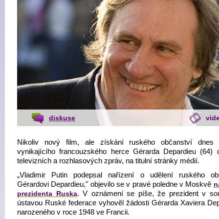
diskuse
vid
Nikoliv nový film, ale získání ruského občanství dnes 
vynikajícího francouzského herce Gérarda Depardieu (64) 
televizních a rozhlasových zpráv, na titulní stránky médií.
„Vladimir Putin podepsal nařízení o udělení ruského ob
Gérardovi Depardieu," objevilo se v pravé poledne v Moskvě
n
prezidenta Ruska
. V oznámení se píše, že prezident v so
ústavou Ruské federace vyhověl žádosti Gérarda Xaviera Dep
narozeného v roce 1948 ve Francii.