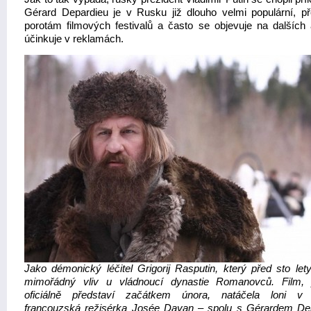
Gérard Depardieu je v Rusku již dlouho velmi populární, p
porotám filmových festivalů a často se objevuje na dalších 
účinkuje v reklamách.
Jako démonický léčitel Grigorij Rasputin, který před sto lety
mimořádný vliv u vládnoucí dynastie Romanovců. Film,
oficiálně představí začátkem února, natáčela loni v
francouzská režisérka Josée Dayan – spolu s Gérardem De