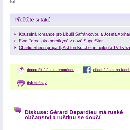
bri
Přečtěte si také
Kouzelná romance pro Libuši Šafránkovou a Josefa Abrh
Ewa Farna jako porotkyně v nové SuperStar
Charlie Sheen propadl, Ashton Kutcher je nejlepší TV hvě
doporučit článek kamarádce
přidat článek na face
tisk stránky
Diskuse: Gérard Depardieu má ruské
občanství a ruštinu se doučí