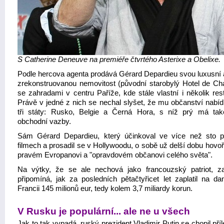
S Catherine Deneuve na premiéře čtvrtého Asterixe a Obelixe.
Podle hercova agenta prodává Gérard Depardieu svou luxusní a 
zrekonstruovanou nemovitost (původní starobylý Hotel de C
se zahradami v centru Paříže, kde stále vlastní i několik res
Právě v jedné z nich se nechal slyšet, že mu občanství nabíd
tři státy: Rusko, Belgie a Černá Hora, s níž prý má ta
obchodní vazby.
Sám Gérard Depardieu, který účinkoval ve více než sto p
filmech a prosadil se v Hollywoodu, o sobě už delší dobu hovoř
pravém Evropanovi a "opravdovém občanovi celého světa".
Na výtky, že se ale nechová jako francouzský patriot, za
připomíná, jak za posledních pětačtyřicet let zaplatil na da
Francii 145 milionů eur, tedy kolem 3,7 miliardy korun.
V Rusku je populární... ale ne u všech
Jak to tak vypadá, ruský prezident Vladimir Putin se chopil příle