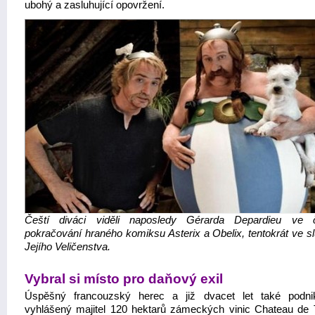
ubohý a zasluhující opovržení.
Čeští diváci viděli naposledy Gérarda Depardieu ve č
pokračování hraného komiksu Asterix a Obelix, tentokrát ve s
Jejího Veličenstva.
Vybral si místo pro daňový exil
Úspěšný francouzský herec a již dvacet let také podni
vyhlášený majitel 120 hektarů zámeckých vinic Chateau de 