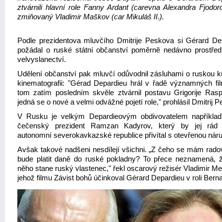
ztvárnili hlavní role Fanny Ardant (carevna Alexandra Fjodor
zmiňovaný Vladimir Maškov (car Mikuláš II.).
Podle prezidentova mluvčího Dmitrije Peskova si Gérard De
požádal o ruské státní občanství poměrně nedávno prostřed
velvyslanectví.
Udělení občanství pak mluvčí odůvodnil zásluhami o ruskou ku
kinematografii: "Gérad Depardieu hrál v řadě významných fi
tom zatím posledním skvěle ztvárnil postavu Grigorije Rasp
jedná se o nové a velmi odvážné pojetí role," prohlásil Dmitrij P
V Rusku je velkým Depardieovým obdivovatelem napříkla
čečenský prezident Ramzan Kadyrov, který by jej rád 
autonomní severokavkazské republice přivítal s otevřenou náru
Avšak takové nadšeni nesdílejí všichni. „Z čeho se mám rado
bude platit daně do ruské pokladny? To přece neznamená, 
něho stane ruský vlastenec," řekl oscarový režisér Vladimir M
jehož filmu Závist bohů účinkoval Gérard Depardieu v roli Bern