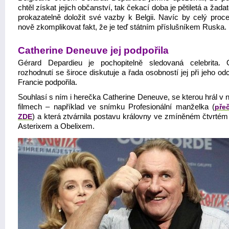
chtěl získat jejich občanství, tak čekací doba je pětiletá a žada
prokazatelně doložit své vazby k Belgii. Navíc by celý proc
nově zkomplikovat fakt, že je teď státním příslušníkem Ruska.
Catherine Deneuve jej podpořila
Gérard Depardieu je pochopitelně sledovaná celebrita.
rozhodnutí se široce diskutuje a řada osobností jej při jeho o
Francie podpořila.
Souhlasí s ním i herečka Catherine Deneuve, se kterou hrál v 
filmech – například ve snímku Profesionální manželka (
přeč
ZDE
) a která ztvárnila postavu královny ve zmíněném čtvrtém 
Asterixem a Obelixem.