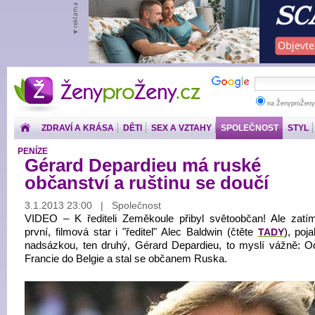
ŽenyproŽeny.cz
na ŽenyproŽeny
ZDRAVÍ A KRÁSA
DĚTI
SEX A VZTAHY
SPOLEČNOST
STYL
PENÍZE
Gérard Depardieu má ruské
občanství a ruštinu se doučí
3.1.2013 23:00 | Společnost
VIDEO – K řediteli Zeměkoule přibyl světoobčan! Ale zatí
první, filmová star i "ředitel" Alec Baldwin (čtěte
TADY
), poj
nadsázkou, ten druhý, Gérard Depardieu, to myslí vážně: O
Francie do Belgie a stal se občanem Ruska.