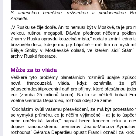
S americkou herečkou, režisérkou a producentkou Ro
Arquette.
„V Rusku se žije dobře. Ani to nemusí být v Moskvě, ta je pro m
velkou, rušnou megapolí. Dávám přednost něčemu poklidn
Znám v Rusku opravdu kouzelná místa," dodal a zmínil jedno t
březového lesa, kde je mu prý báječně – měl tím na mysli m
Bělyje Stolby v Moskevské oblasti, ve kterém sídlí Státní 
archiv Ruské federace.
Může za to vláda
Veškeré tyto problémy planetárních rozměrů údajně způsobi
nová francouzská vláda, když oznámila, že přip
pětasedmdesátiprocentní daň pro příjmy, které přesáhnou jeden
eur (zhruba 25 milionů korun). Na to se někteří bohatí Fra
včetně Gérarda Depardieu, rozhodli odejít ze země.
"Odcházím kvůli vašemu přesvědčení, že má být potrestáno 
se vymyká průměru, co je něčím výjimečné – ať je to úspěch,
nebo umělecká tvorba," napsal herec koncem roku v ot
dopise francouzskému premiérovi Jeanu-Marcovi Ayraultovi
rozhodnutí Gérarda Depardieu opustit Francii označil za krok