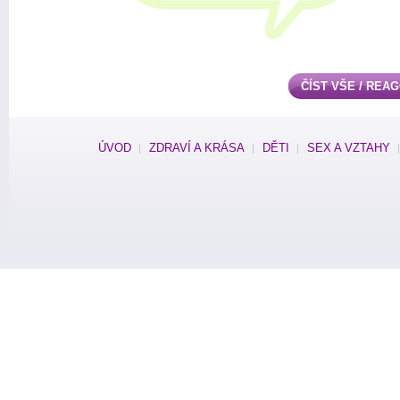
ČÍST VŠE / REA
ÚVOD
ZDRAVÍ A KRÁSA
DĚTI
SEX A VZTAHY