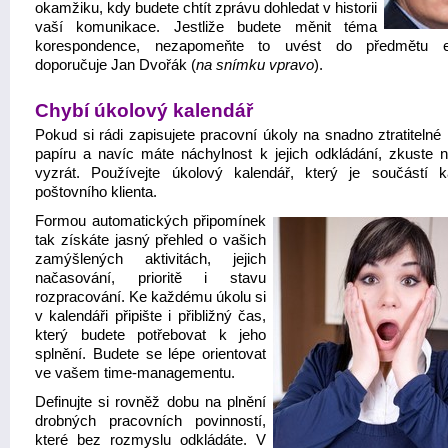
okamžiku, kdy budete chtít zprávu dohledat v historii
vaší komunikace. Jestliže budete měnit téma
korespondence, nezapomeňte to uvést do předmětu em
doporučuje Jan Dvořák (
na snímku vpravo
).
Chybí úkolový kalendář
Pokud si rádi zapisujete pracovní úkoly na snadno ztratitelné
papíru a navíc máte náchylnost k jejich odkládání, zkuste 
vyzrát. Používejte úkolový kalendář, který je součástí 
poštovního klienta.
Formou automatických připomínek
tak získáte jasný přehled o vašich
zamýšlených aktivitách, jejich
načasování, prioritě i stavu
rozpracování. Ke každému úkolu si
v kalendáři připište i přibližný čas,
který budete potřebovat k jeho
splnění. Budete se lépe orientovat
ve vašem time-managementu.
Definujte si rovněž dobu na plnění
drobných pracovních povinností,
které bez rozmyslu odkládáte. V