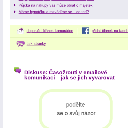
Půjčka na nákupy vás může obrat o majetek
Máme hypotéku a rozvádíme se – co teď?
doporučit článek kamarádce
přidat článek na face
tisk stránky
Diskuse: Časožrouti v emailové
komunikaci – jak se jich vyvarovat