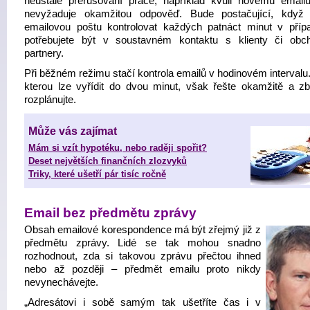
neustálé přerušování práce, například kvůli novému emailu
nevyžaduje okamžitou odpověď. Bude postačující, když
emailovou poštu kontrolovat každých patnáct minut v příp
potřebujete být v soustavném kontaktu s klienty či obc
partnery.
Při běžném režimu stačí kontrola emailů v hodinovém intervalu
kterou lze vyřídit do dvou minut, však řešte okamžitě a zb
rozplánujte.
Může vás zajímat
Mám si vzít hypotéku, nebo raději spořit?
Deset největších finančních zlozvyků
Triky, které ušetří pár tisíc ročně
Email bez předmětu zprávy
Obsah emailové korespondence má být zřejmý již z
předmětu zprávy. Lidé se tak mohou snadno
rozhodnout, zda si takovou zprávu přečtou ihned
nebo až později – předmět emailu proto nikdy
nevynechávejte.
„Adresátovi i sobě samým tak ušetříte čas i v