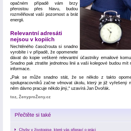
opačném případě vám brzy
přerostou přes hlavu, budou
rozmělňovat vaši pozornost a brát
energii.
Relevantní adresáti
nejsou v kopiích
Nechtěného časožrouta si snadno
vyrobíte i v případě, že opomenete
dávat do kopie veškeré relevantní účastníky emailové komu
Snadno pak ztratíte jednotnou linii a vaši kolegové budou mít
informace.
„Pak se může snadno stát, že se někdo z takto opome
spolupracovníků začne věnovat úkolu, který je již vyřešený 
něm dávno pracuje někdo jiný,“ uzavírá Jan Dvořák.
toz, ŽenyproŽeny.cz
Přečtěte si také
Chyby v životopise, které vás připraví o práci