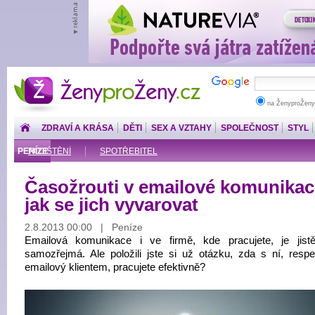
ŽenyproŽeny.cz
na ŽenyproŽeny
ZDRAVÍ A KRÁSA
DĚTI
SEX A VZTAHY
SPOLEČNOST
STYL
PENÍZE
POJIŠTĚNÍ
SPOTŘEBITEL
Časožrouti v emailové komunikac
jak se jich vyvarovat
2.8.2013 00:00 | Peníze
Emailová komunikace i ve firmě, kde pracujete, je jist
samozřejmá. Ale položili jste si už otázku, zda s ní, respe
emailový klientem, pracujete efektivně?